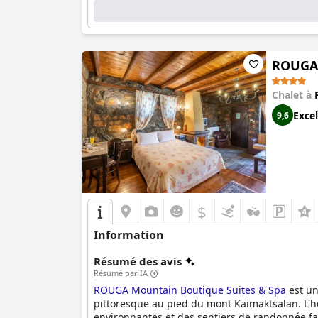
ROUGA 
Chalet à
Excel
9,6
$
Information
Résumé des avis
Résumé par IA
ROUGA Mountain Boutique Suites & Spa
est un
pittoresque au pied du mont Kaimaktsalan. L'h
environnantes et des sentiers de randonnée fa