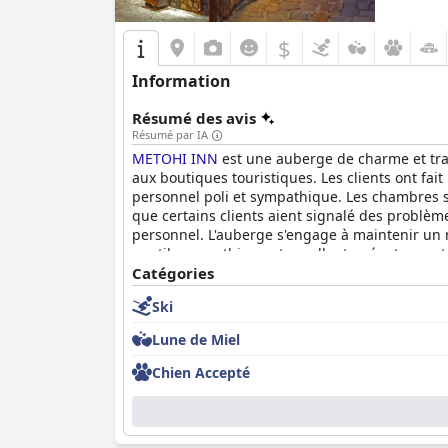
$
Information
Résumé des avis
Résumé par IA
METOHI INN
est une auberge de charme et trad
aux boutiques touristiques. Les clients ont fait
personnel poli et sympathique. Les chambres s
que certains clients aient signalé des problème
personnel. L'auberge s'engage à maintenir un 
gentil, sympathique et excellent, créant une a
clients ont bénéficié d'un service impeccable d
Catégories
séjour.
Ski
Lune de Miel
Chien Accepté