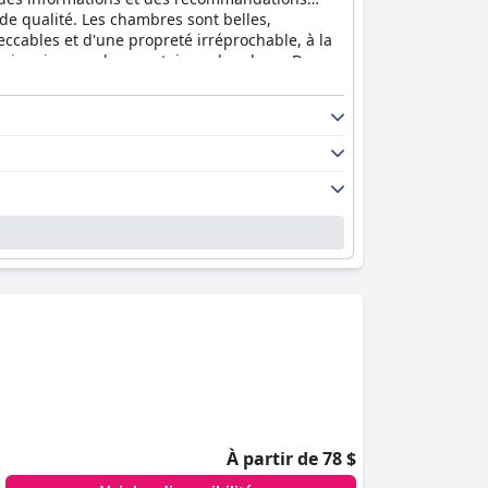
n de qualité. Les chambres sont belles,
ccables et d'une propreté irréprochable, à la
e baignoire spa dans certaines chambres. Dans
 personnel, faisant de leur séjour une expérience
À partir de 78 $