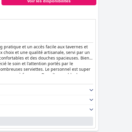
Voir les disponibilités
 pratique et un accès facile aux tavernes et
x choix et une qualité artisanale, servi par un
 confortables et des douches spacieuses. Bien
é le soin et l'attention portés par le
ombreuses serviettes. Le personnel est super
mpagnons à fourrure. Dans l'ensemble, les
r s'assurer que les clients passent un agréable