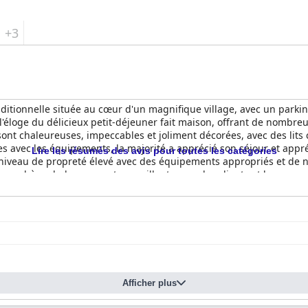
+3
itionnelle située au cœur d'un magnifique village, avec un parking
 l'éloge du délicieux petit-déjeuner fait maison, offrant de nombreu
ont chaleureuses, impeccables et joliment décorées, avec des lits
s avec les équipements, la majorité a apprécié son séjour et appréci
Lire les résumés des avis pour toutes les catégories
niveau de propreté élevé avec des équipements appropriés et de n
tmosphère chaleureuse et accueillante pour les clients et leurs co
e la part du personnel et des propriétaires, qui se surpassent pou
Afficher plus