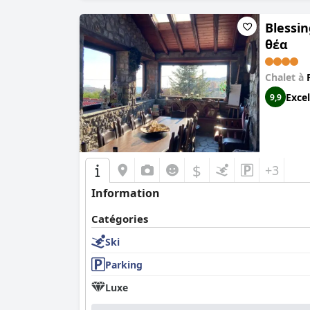
Blessi
θέα
Chalet à
Excel
9,9
$
+3
Information
Catégories
Ski
Parking
Luxe