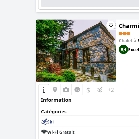
Charmin
Chalet à
Excel
9,4
$
+2
Information
Catégories
Ski
Wi-Fi Gratuit