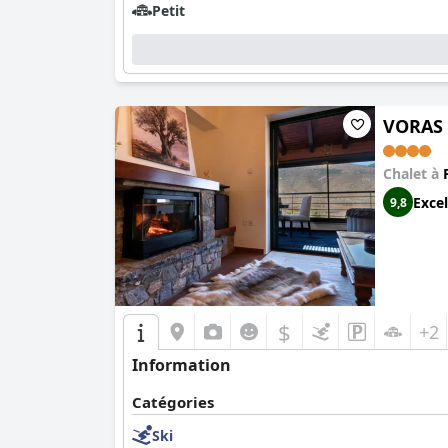
Petit
VORAS 
Chalet à
Excel
9,8
$
+2
Information
Catégories
Ski