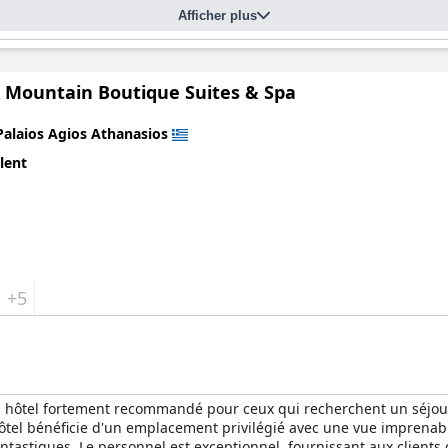
Afficher plus
Mountain Boutique Suites & Spa
Palaios Agios Athanasios
lent
+5
 hôtel fortement recommandé pour ceux qui recherchent un séjour 
ôtel bénéficie d'un emplacement privilégié avec une vue imprena
ntastiques. Le personnel est exceptionnel, fournissant aux client