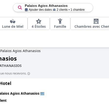
Palaios Agios Athanasios
Ajouter des dates
2 clients
1 chambre
Lune de Miel
4 Étoiles
Famille
Chambres avec Che
Palaios Agios Athanasios
nasios
 ATHANASIOS
que nous recevons.
Hotel
alaios Agios Athanasios
lent