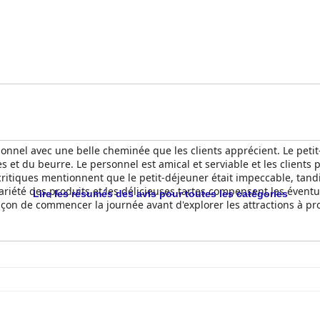
tionnel avec une belle cheminée que les clients apprécient. Le pet
res et du beurre. Le personnel est amical et serviable et les clients 
ritiques mentionnent que le petit-déjeuner était impeccable, tand
ariété des produits et les délicieuses tartes compensent les éventue
Lire les résumés des avis pour toutes les catégories
açon de commencer la journée avant d'explorer les attractions à pr