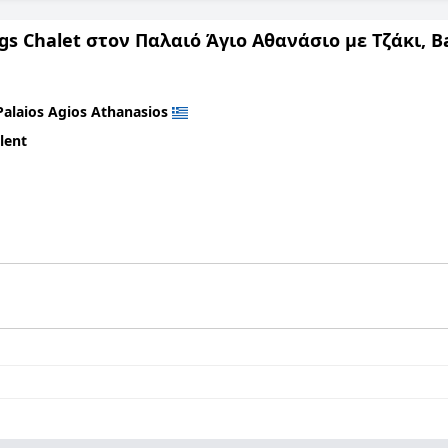
ngs Chalet στον Παλαιό Άγιο Αθανάσιο με Τζάκι, 
Palaios Agios Athanasios
lent