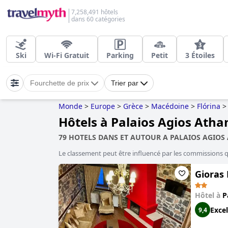
7,258,491 hôtels
dans 60 catégories
Ski
Wi-Fi Gratuit
Parking
Petit
3 Étoiles
Fourchette de prix
Trier par
Monde
>
Europe
>
Grèce
>
Macédoine
>
Flórina
>
Hôtels à Palaios Agios Atha
79 HOTELS DANS ET AUTOUR A PALAIOS AGIOS
Le classement peut être influencé par les commissions 
Gioras 
Hôtel à
P
Excel
9,4