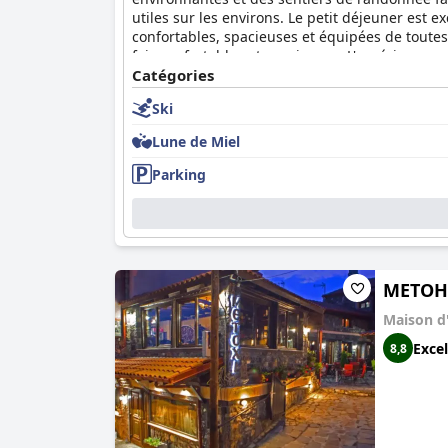
utiles sur les environs. Le petit déjeuner est e
confortables, spacieuses et équipées de toutes
fois confortables et spacieuses. L'expérience 
l'ensemble, les clients apprécient l'excellent s
Catégories
vraiment mémorable.
Ski
Lune de Miel
Parking
METOH
Maison d
Excel
8,8