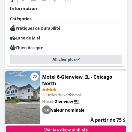
Information
Catégories
Pratiques de Durabilité
Lune de Miel
Chien Accepté
Afficher plus
Motel 6-Glenview, IL - Chicago
North
2.2 miles de Northbrook
Hôtel
Glenview
Valeur nominale
5,8
À partir de 75 $
Voir les disponibilités