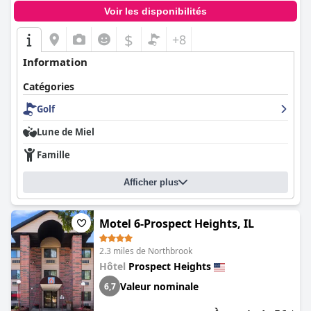
Voir les disponibilités
$
+8
Information
Catégories
Golf
Lune de Miel
Famille
Afficher plus
Motel 6-Prospect Heights, IL
2.3 miles de Northbrook
Hôtel
Prospect Heights
Valeur nominale
6,7