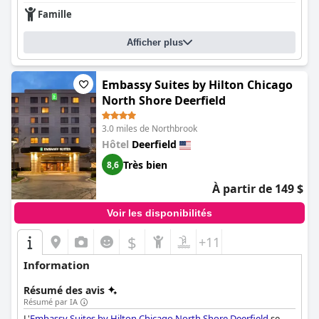
Famille
Afficher plus
Embassy Suites by Hilton Chicago
North Shore Deerfield
3.0 miles de Northbrook
Hôtel
Deerfield
Très bien
8,6
À partir de 149 $
Voir les disponibilités
$
+11
Information
Résumé des avis
Résumé par IA
L'
Embassy Suites by Hilton Chicago North Shore Deerfield
se