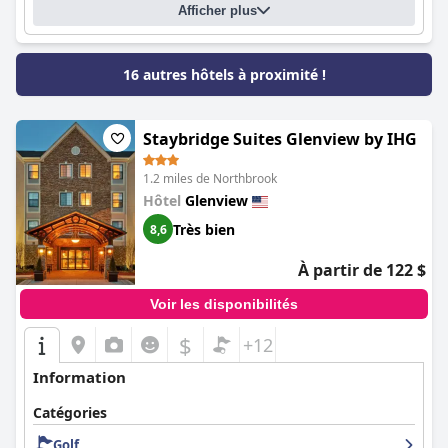
Afficher plus
16 autres hôtels à proximité !
Staybridge Suites Glenview by IHG
1.2 miles de Northbrook
Hôtel
Glenview
Très bien
8,6
À partir de 122 $
Voir les disponibilités
$
+12
Information
Catégories
Golf