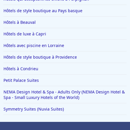
Hôtels à Conques
Hôtels de style boutique au Pays basque
Hôtels à Trebeurden
Hôtels en Vendée
Hôtels à Beauval
Hôtels à Sarran
Hôtels de luxe à Capri
Hôtels à Caen
Hôtels avec piscine en Lorraine
Hôtels à Arles
Hôtels de style boutique à Providence
Hôtels à Napoli
Hôtels à Condrieu
Hôtels dans l'Oise
Hôtels à Yport
Petit Palace Suites
Hôtels à Hurghada
NEMA Design Hotel & Spa - Adults Only (NEMA Design Hotel &
Spa - Small Luxury Hotels of the World)
Hôtels à Labège
Symmetry Suites (Nuvia Suites)
Hôtels à Meximieux
Hôtels à Nantua
Hôtels à Evian-les-Bains