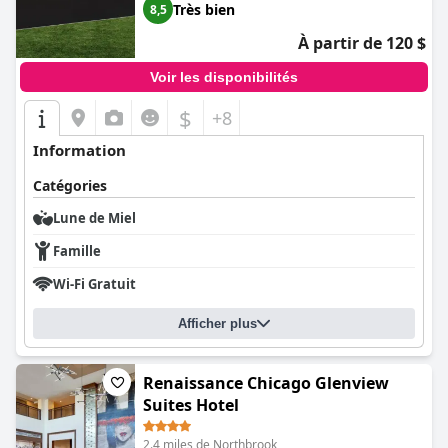
Très bien
8,5
À partir de 120 $
Voir les disponibilités
$
+8
Information
Catégories
Lune de Miel
Famille
Wi-Fi Gratuit
Afficher plus
Renaissance Chicago Glenview
Suites Hotel
2.4 miles de Northbrook