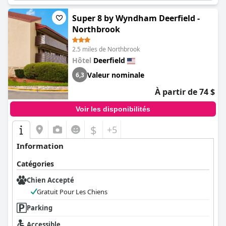
Super 8 by Wyndham Deerfield -
Northbrook
2.5 miles de Northbrook
Hôtel
Deerfield
Valeur nominale
6,3
À partir de 74 $
Voir les disponibilités
$
+5
Information
Catégories
Chien Accepté
Gratuit Pour Les Chiens
Parking
Accessible