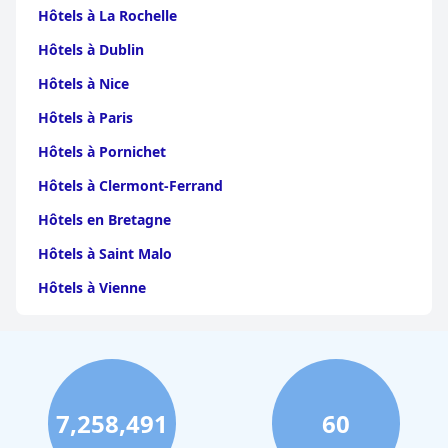
Hôtels à La Rochelle
Hôtels à Dublin
Hôtels à Nice
Hôtels à Paris
Hôtels à Pornichet
Hôtels à Clermont-Ferrand
Hôtels en Bretagne
Hôtels à Saint Malo
Hôtels à Vienne
Hôtels à Dijon
Hôtels à Perpignan
Hôtels au Grand-Bornand
7,258,491
60
Hôtels à Strasbourg