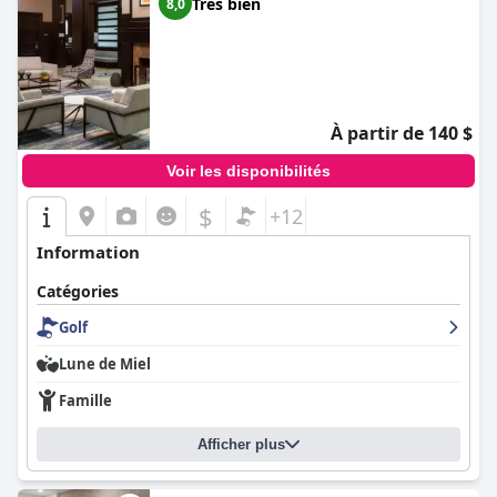
Très bien
8,0
À partir de 140 $
Voir les disponibilités
$
+12
Information
Catégories
Golf
Lune de Miel
Famille
Afficher plus