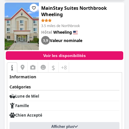
MainStay Suites Northbrook
Wheeling
3.5 miles de Northbrook
Hôtel
Wheeling
Valeur nominale
5,9
Voir les disponibilités
$
+8
Information
Catégories
Lune de Miel
Famille
Chien Accepté
Afficher plus