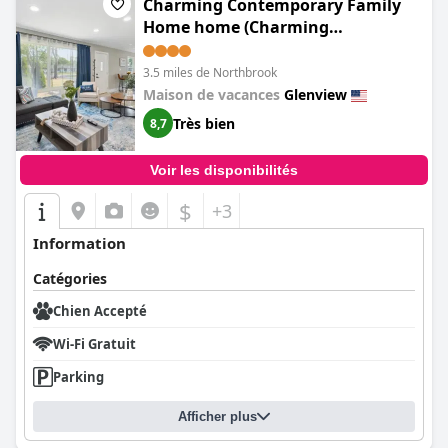
Charming Contemporary Family
Home home (Charming
Contemporary Family Home)
3.5 miles de Northbrook
Maison de vacances
Glenview
Très bien
8,7
Voir les disponibilités
$
+3
Information
Catégories
Chien Accepté
Wi-Fi Gratuit
Parking
Afficher plus