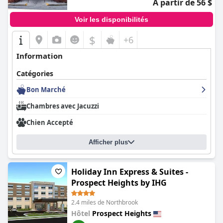
À partir de 56 $
Voir les disponibilités
$
+6
Information
Catégories
Bon Marché
Chambres avec Jacuzzi
Chien Accepté
Afficher plus
Holiday Inn Express & Suites -
Prospect Heights by IHG
2.4 miles de Northbrook
Hôtel
Prospect Heights