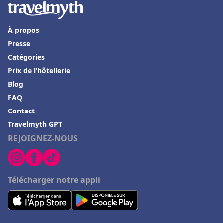
Hôtels à Villard-de-Lans
À propos
Hôtels à Lanzarote
Presse
Hôtels à Langeac
Catégories
Hôtels à Draveil
Prix de l’hôtellerie
Hôtels à Aix-en-Provence
Blog
FAQ
Hôtels à Séoul
Contact
Hôtels à Decize
Travelmyth GPT
Hôtels à Font-Romeu
REJOIGNEZ-NOUS
Hôtels à Hasparren
Hôtels au Beausset
Télécharger notre appli
Hôtels à La Chapelle-en-Vercors
Hôtels à Saint-Médard-en-Jalles
Hôtels à Amiens