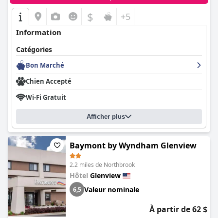
$
+5
Information
Catégories
Bon Marché
Chien Accepté
Wi-Fi Gratuit
Afficher plus
Baymont by Wyndham Glenview
2.2 miles de Northbrook
Hôtel
Glenview
Valeur nominale
6,5
À partir de 62 $