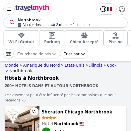
Northbrook
Ajouter des dates
2 clients
1 chambre
Wi-Fi Gratuit
Parking
Chien Accepté
Piscine
Fourchette de prix
Trier par
Monde
>
Amérique du Nord
>
États-Unis
>
Illinois
>
Cook
>
Northbrook
Hôtels à Northbrook
200+ HOTELS DANS ET AUTOUR NORTHBROOK
Le classement peut être influencé par les commissions que nous
recevons.
Sheraton Chicago Northbrook
Hôtel
Northbrook