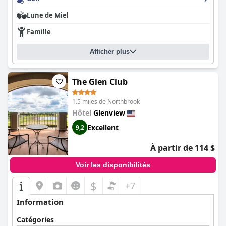
Lune de Miel
Famille
Afficher plus
The Glen Club
1.5 miles de Northbrook
Hôtel
Glenview
Excellent
9,2
À partir de 114 $
Voir les disponibilités
$
+7
Information
Catégories