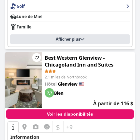
Golf
Lune de Miel
Famille
Afficher plus
Best Western Glenview -
Chicagoland Inn and Suites
2.1 miles de Northbrook
Hôtel
Glenview
Bien
7,7
À partir de 116 $
Voir les disponibilités
$
+9
Information