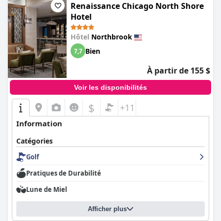
Renaissance Chicago North Shore
Hotel
Hôtel
Northbrook
Bien
7,7
À partir de 155 $
Voir les disponibilités
$
+11
Information
Catégories
Golf
Pratiques de Durabilité
Lune de Miel
Afficher plus