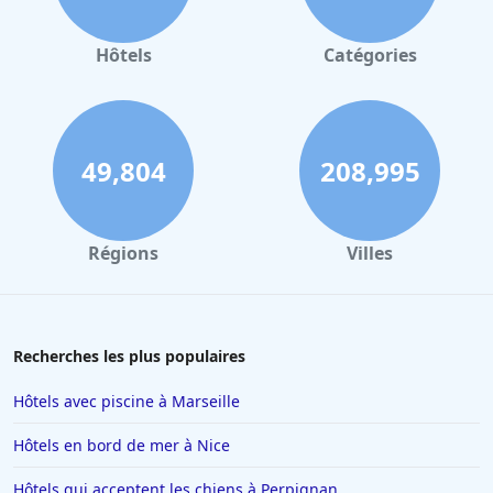
Hôtels à Valence
Hôtels à Gerardmer
Hôtels
Catégories
Hôtels à Rennes
Hôtels à Pontorson
Hôtels à Lorient
49,804
208,995
Hôtels à Berck-sur-Mer
Hôtels à Angoulême
Régions
Villes
Hôtels à Saint-Cyprien
Hôtels à Marrakech
Hôtels à La Tranche-sur-Mer
Recherches les plus populaires
Hôtels à La Chapelle-sur-Erdre
Hôtels avec piscine à Marseille
Hôtels au Crotoy
Hôtels en bord de mer à Nice
Hôtels en Corse
Hôtels qui acceptent les chiens à Perpignan