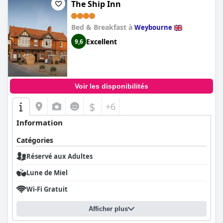
The Ship Inn
Bed & Breakfast à
Weybourne
Excellent
9,6
Voir les disponibilités
$
+6
Information
Catégories
Réservé aux Adultes
Lune de Miel
Wi-Fi Gratuit
Afficher plus