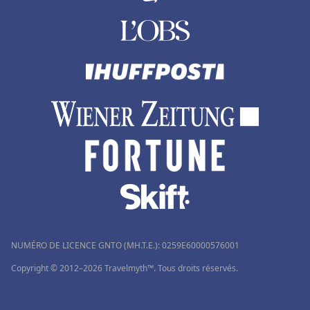
NUMÉRO DE LICENCE GNTO (MH.T.E.): 0259Ε60000576001
Copyright © 2012–2026 Travelmyth™. Tous droits réservés.