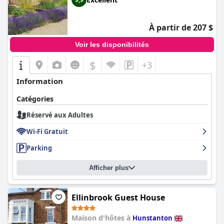
À partir de 207 $
Voir les disponibilités
$
+3
Information
Catégories
Réservé aux Adultes
Wi-Fi Gratuit
Parking
Afficher plus
Ellinbrook Guest House
Maison d'hôtes à
Hunstanton