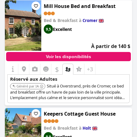
fournit toutes les commodités nécessaires pour une retraite
Mill House Bed and Breakfast
confortable et paisible.
Bed & Breakfast à
Cromer
Excellent
9,5
À partir de 140 $
Voir les disponibilités
$
+3
Réservé aux Adultes
Situé à Overstrand, près de Cromer, ce bed
Généré par IA
and breakfast offre un havre de paix loin de la ville principale.
L'emplacement plus calme et le service personnalisé sont idéaux
pour les adultes en quête d'une escapade relaxante.
Keepers Cottage Guest House
Bed & Breakfast à
Holt
Excellent
9,9