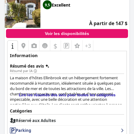
Excellent
9,5
À partir de 147 $
Voir les disponibilités
$
+3
Information
Résumé des avis
Résumé par IA
La maison d'hôtes Ellinbrook est un hébergement fortement
recommandé à Hunstanton, idéalement située à quelques pas
du bord de mer et de toutes les attractions de la ville. Les
chambres sont spacieuses, confortables et d'une propreté
Lire les résumés des avis pour toutes les catégories
impeccable, avec une belle décoration et une attention
particulière aux détails. Les clients sont enthousiastes à propos
du petit-déjeuner, qui offre une excellente sélection de plats de
Catégories
qualité, bien cuisinés et présentés, avec de nombreuses options
Réservé aux Adultes
sans gluten et un service rapide. Les hôtes sont accueillants,
arrangeants et connaissent bien la région, ajoutant une touche
Parking
personnelle au séjour des clients. Les options de stationnement