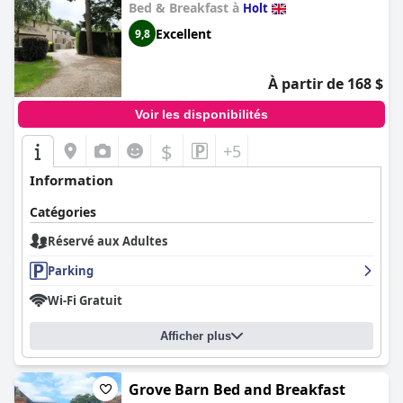
Bed & Breakfast à
Holt
Excellent
9,8
À partir de 168 $
Voir les disponibilités
$
+5
Information
Catégories
Réservé aux Adultes
Parking
Wi-Fi Gratuit
Afficher plus
Grove Barn Bed and Breakfast