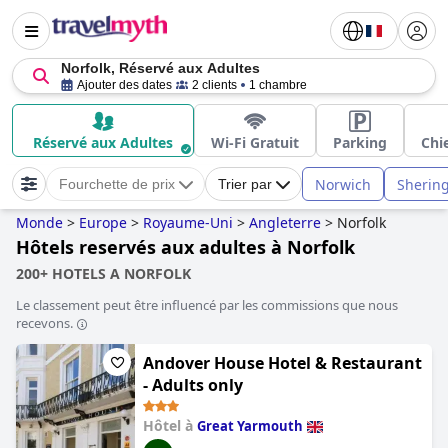
Norfolk, Réservé aux Adultes
Ajouter des dates
2 clients
1 chambre
Réservé aux Adultes
Wi-Fi Gratuit
Parking
Chi
Norwich
Sherin
Fourchette de prix
Trier par
Monde
>
Europe
>
Royaume-Uni
>
Angleterre
>
Norfolk
Hôtels reservés aux adultes à Norfolk
200+ HOTELS A NORFOLK
Le classement peut être influencé par les commissions que nous
recevons.
Andover House Hotel & Restaurant
- Adults only
Hôtel à
Great Yarmouth