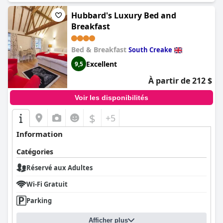
Hubbard's Luxury Bed and
Breakfast
Bed & Breakfast
South Creake
Excellent
9,5
À partir de 212 $
Voir les disponibilités
$
+5
Information
Catégories
Réservé aux Adultes
Wi-Fi Gratuit
Parking
Afficher plus