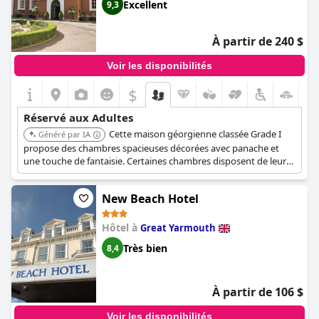
Excellent
9,3
À partir de 240 $
Voir les disponibilités
$
+3
Réservé aux Adultes
Cette maison géorgienne classée Grade I
Généré par IA
propose des chambres spacieuses décorées avec panache et
une touche de fantaisie. Certaines chambres disposent de leur
propre jardin ou salon, offrant une expérience exclusive et
tranquille. La présence d'un restaurant et d'une école de cuisine
New Beach Hotel
ajoute à son attrait pour les adultes recherchant un séjour
sophistiqué.
Hôtel à
Great Yarmouth
Très bien
8,4
À partir de 106 $
Voir les disponibilités