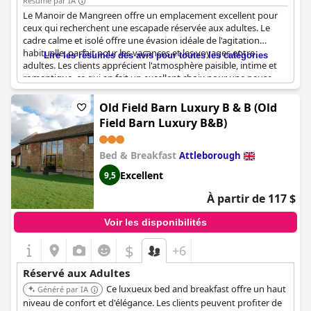
Résumé par IA
Le Manoir de Mangreen offre un emplacement excellent pour
ceux qui recherchent une escapade réservée aux adultes. Le
cadre calme et isolé offre une évasion idéale de l'agitation
habituelle, parfait pour les vacances et les voyages entre
Lire les résumés des avis pour toutes les catégories
adultes. Les clients apprécient l'atmosphère paisible, intime et
romantique, ce qui en fait un excellent choix pour une pause
relaxante. L'absence de distractions causées par les enfants et
les animaux domestiques contribue à l'environnement serein et
Old Field Barn Luxury B & B (Old
réservé aux adultes, particulièrement recommandé pour un
Field Barn Luxury B&B)
public plus âgé. Dans l'ensemble, l'hôtel offre une ambiance
suggestive et paisible réservée aux adultes, parfaite pour ceux
qui recherchent une retraite tranquille à l'écart des sentiers
Bed & Breakfast
Attleborough
battus.
Excellent
9,5
À partir de 117 $
Voir les disponibilités
$
+6
Réservé aux Adultes
Ce luxueux bed and breakfast offre un haut
Généré par IA
niveau de confort et d'élégance. Les clients peuvent profiter de