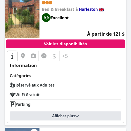
Bed & Breakfast à
Harleston
Excellent
9,9
À partir de 121 $
Voir les disponibilités
$
+5
Information
Catégories
Réservé aux Adultes
Wi-Fi Gratuit
Parking
Afficher plus