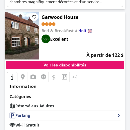
chambres magnifiquement décorées et d'un service
personnalisé. Le B&B est conçu pour offrir une expérience
tranquille et exclusive aux adultes.
Garwood House
Bed & Breakfast à
Holt
Excellent
9,6
À partir de 122 $
Voir les disponibilités
$
+4
Information
Catégories
Réservé aux Adultes
Parking
Wi-Fi Gratuit