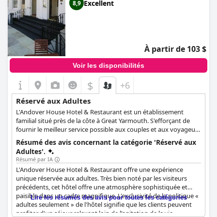
Excellent
8,9
À partir de 103 $
Voir les disponibilités
$
+6
Réservé aux Adultes
L'Andover House Hotel & Restaurant est un établissement
familial situé près de la côte à Great Yarmouth. S'efforçant de
fournir le meilleur service possible aux couples et aux voyageurs
d'affaires, il est installé dans un charmant et élégant bâtiment
Résumé des avis concernant la catégorie 'Réservé aux
victorien qui a été rénové avec amour dans un style
Adultes'.
contemporain. Le bâtiment lui-même a été construit au milieu
Résumé par IA
des années 1800 sur ce qui est aujourd'hui une avenue centrale
L'Andover House Hotel & Restaurant offre une expérience
bordée d'arbres. L'Andover House Hotel & Restaurant propose
unique réservée aux adultes. Très bien noté par les visiteurs
27 chambres douillettes réparties sur trois étages, un large
précédents, cet hôtel offre une atmosphère sophistiquée et
choix de petits-déjeuners ainsi que des plats savoureux dans le
paisible dans un cadre magnifique. L'exclusivité de la politique «
Lire les résumés des avis pour toutes les catégories
restaurant de l'établissement. L'Andover House Hotel &
adultes seulement » de l'hôtel signifie que les clients peuvent
Restaurant n'accepte que les clients âgés de plus de 13 ans afin
profiter d'un séjour relaxant loin de l'agitation de la vie
de préserver un espace plus calme pour les personnes en visite