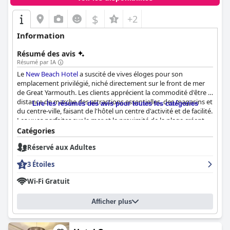
$
+2
Information
Résumé des avis
Résumé par IA
Le
New Beach Hotel
a suscité de vives éloges pour son
emplacement privilégié, niché directement sur le front de mer
de Great Yarmouth. Les clients apprécient la commodité d'être à
distance de marche des attractions essentielles, des magasins et
Lire les résumés des avis pour toutes les catégories
du centre-ville, faisant de l'hôtel un centre d'activité et de facilité.
Les vues parfaites sur la mer et la proximité de la plage créent
une escapade idyllique en bord de mer qui laisse une impression
Catégories
durable sur les visiteurs.
Réservé aux Adultes
Le petit-déjeuner au
New Beach Hotel
reçoit des critiques
3 Étoiles
mitigées, mais dans l'ensemble, les clients le trouvent charmant
et savoureux, offrant un bon début de journée avec des options
Wi-Fi Gratuit
chaudes et excellentes. Cependant, le service peut être lent et
désorganisé, ce que certains clients ont trouvé dérangeant. Les
Afficher plus
expériences de dîner sont surtout positives, beaucoup
appréciant la nourriture agréable et excellente ainsi que les
divertissements en soirée comme les spectacles et le bingo. La