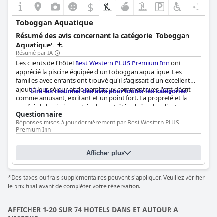
$
Toboggan Aquatique
Résumé des avis concernant la catégorie 'Toboggan
Aquatique'.
Résumé par IA
Les clients de l'hôtel
Best Western PLUS Premium Inn
ont
apprécié la piscine équipée d'un toboggan aquatique. Les
familles avec enfants ont trouvé qu'il s'agissait d'un excellent
ajout à leur séjour et de nombreux commentaires l'ont décrit
Lire les résumés des avis pour toutes les catégories
comme amusant, excitant et un point fort. La propreté et la
qualité de la piscine ont également été saluées, les clients
Questionnaire
appréciant les efforts déployés pour l'entretenir. Cependant,
Réponses mises à jour dernièrement par Best Western PLUS
certains clients ont été déçus par l'absence de piscine, alors
Premium Inn
vérifiez bien avant de réserver si c'est une caractéristique
importante pour vous. Dans l'ensemble, le toboggan aquatique
Nombre de piscines
2
et la piscine de l'hôtel ont été appréciés par de nombreux
Afficher plus
clients, qui ont été agréablement surpris par le plaisir
Piscine 1 information
supplémentaire qu'ils ont apporté à leur séjour.
*Des taxes ou frais supplémentaires peuvent s'appliquer. Veuillez vérifier
Nom de la piscine :
Adults Pool
le prix final avant de compléter votre réservation.
Emplacement de la piscine:
Piscine extérieure
AFFICHER 1-20 SUR 74 HOTELS DANS ET AUTOUR A