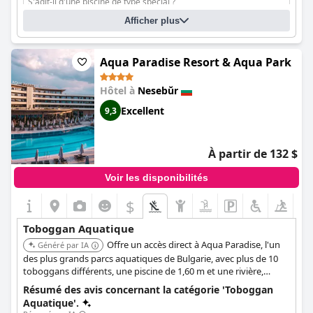
S'agit-il d'une piscine de type spécial ?
Piscine chauffée
Afficher plus
Aqua Paradise Resort & Aqua Park
Hôtel à
Nesebŭr
Excellent
9,3
À partir de 132 $
Voir les disponibilités
$
Toboggan Aquatique
Offre un accès direct à Aqua Paradise, l'un
Généré par IA
des plus grands parcs aquatiques de Bulgarie, avec plus de 10
toboggans différents, une piscine de 1,60 m et une rivière,
s'adressant à tous les âges. Le parc est bien entretenu, offrant
Résumé des avis concernant la catégorie 'Toboggan
un maximum d'adrénaline et de plaisir pour les enfants et les
Aquatique'.
adultes. L'accès au parc aquatique est inclus pour les clients de