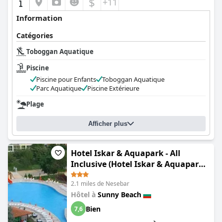
$
+11
Dans l'ensemble, l'hôtel Baikal - Tout Inclus est bien accueilli
Information
pour son excellent emplacement, ses commodités
accommodantes et son environnement familial, ce qui en fait
Catégories
une destination attrayante pour des vacances relaxantes et
Toboggan Aquatique
agréables.
Piscine
Piscine pour Enfants
Toboggan Aquatique
Parc Aquatique
Piscine Extérieure
Plage
Afficher plus
Hotel Iskar & Aquapark - All
Inclusive (Hotel Iskar & Aquapark -
All Inclusive and FREE PARKING)
2.1 miles de Nesebar
Hôtel à
Sunny Beach
Bien
7,6