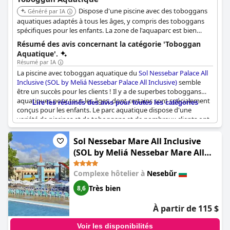
Dispose d'une piscine avec des toboggans
Généré par IA
aquatiques adaptés à tous les âges, y compris des toboggans
spécifiques pour les enfants. La zone de l'aquaparc est bien
entretenue et offre une variété de piscines et de toboggans.
Résumé des avis concernant la catégorie 'Toboggan
Offre une expérience de toboggan aquatique agréable pour
Aquatique'.
toute la famille.
Résumé par IA
La piscine avec toboggan aquatique du
Sol Nessebar Palace All
Inclusive (SOL by Meliá Nessebar Palace All Inclusive)
semble
être un succès pour les clients ! Il y a de superbes toboggans
aquatiques pour tous les âges, dont certains sont spécialement
Lire les résumés des avis pour toutes les catégories
conçus pour les enfants. Le parc aquatique dispose d'une
variété de piscines et de toboggans et de nombreux clients ont
apprécié le Toboganul mare et le Toboganul Rocky River. La zone
des toboggans est bien entretenue et propre. Bien que certains
Sol Nessebar Mare All Inclusive
toboggans fonctionnent par intermittence, l'expérience des
(SOL by Meliá Nessebar Mare All
toboggans aquatiques est globalement agréable. La piscine et
Inclusive)
le parc aquatique sont les points forts de l'établissement, tout
Complexe hôtelier à
Nesebŭr
comme les chambres, les divertissements, les bars de la piscine
et les snacks. Certains clients ont noté un manque de distance
Très bien
8,6
physique dans le parc aquatique, mais dans l'ensemble, le parc
aquatique est un ajout fantastique à l'hôtel.
À partir de 115 $
Voir les disponibilités