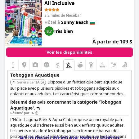
All Inclusive
2.2 miles de Nesebar
Hôtel à
Sunny Beach
Très bien
8,7
À partir de 109 $
Voir les disponibilités
$
Toboggan Aquatique
Dispose d'un fantastique parc aquatique
Généré par IA
sur place avec plusieurs piscines et toboggans adaptés aux
enfants et aux adultes. Les caractéristiques comprennent des
toboggans de bateaux pirates et des toboggans gonflables
Résumé des avis concernant la catégorie 'Toboggan
tandem à double anneau, particulièrement agréables pour les
Aquatique'.
jeunes enfants. Idéalement situé à proximité de deux autres
Résumé par IA
grands parcs aquatiques.
L'Hôtel Laguna Park & Aqua Club propose un incroyable parc
aquatique qui s'adresse aussi bien aux enfants qu'aux adultes.
Les petits ont adoré les toboggans en forme de bateau de
pirates et les plus grands toboggans, tandis que les toboggans
Lire les résumés des avis pour toutes les catégories