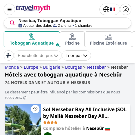
Nesebar, Toboggan Aquatique
Ajouter des dates
2 clients
1 chambre
Toboggan Aquatique
Piscine
Piscine Extérieure
Fourchette de prix
Trier par
Monde
>
Europe
>
Bulgarie
>
Bourgas
>
Nessebar
>
Nesebar
Hôtels avec toboggan aquatique à Nesebŭr
74 HOTELS DANS ET AUTOUR A NESEBUR
Le classement peut être influencé par les commissions que nous
recevons.
Sol Nessebar Bay All Inclusive (SOL
by Meliá Nessebar Bay All
Inclusive)
Complexe hôtelier à
Nesebŭr