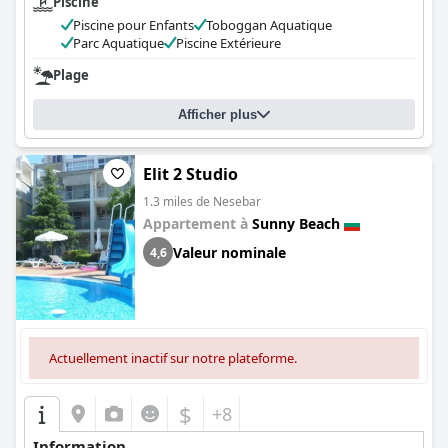
Piscine
Piscine pour Enfants
Toboggan Aquatique
Parc Aquatique
Piscine Extérieure
Plage
Afficher plus
Elit 2 Studio
1.3 miles de Nesebar
Appartement à
Sunny Beach
Valeur nominale
4,6
Actuellement inactif sur notre plateforme.
$
+8
Information