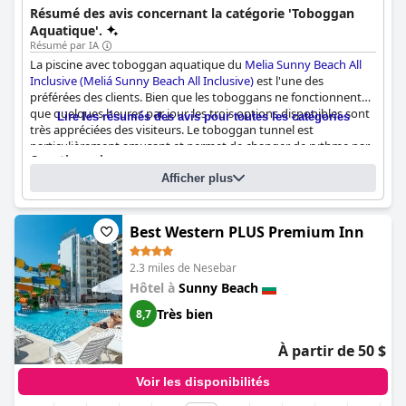
garantissant commodité et divertissement pour toute la famille.
Résumé des avis concernant la catégorie 'Toboggan
Aquatique'.
Résumé par IA
La piscine avec toboggan aquatique du
Melia Sunny Beach All
Inclusive (Meliá Sunny Beach All Inclusive)
est l'une des
préférées des clients. Bien que les toboggans ne fonctionnent
que quelques heures par jour, les trois options disponibles sont
Lire les résumés des avis pour toutes les catégories
très appréciées des visiteurs. Le toboggan tunnel est
particulièrement amusant et permet de changer de rythme par
Questionnaire
rapport aux activités habituelles de la piscine. Certains
Réponses mises à jour dernièrement par Melia Sunny Beach All
commentaires indiquent que les toboggans n'étaient pas
Afficher plus
Inclusive (Meliá Sunny Beach All Inclusive)
ouverts pendant leur séjour, mais dans l'ensemble, les clients
semblent apprécier la piscine avec toboggan aquatique de cet
Nombre de piscines
8
hôtel.
Best Western PLUS Premium Inn
Piscine 1 information
2.3 miles de Nesebar
Nom de la piscine :
Main Pool A
Hôtel à
Sunny Beach
Emplacement de la piscine:
Piscine extérieure
Très bien
8,7
À partir de 50 $
Voir les disponibilités