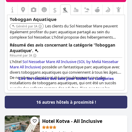
$
Toboggan Aquatique
Les clients du Sol Nessebar Mare peuvent
Généré par IA
également profiter du parc aquatique partagé au sein du
complexe Sol Nessebar. L'hôtel propose des hébergements
confortables et un accès pratique à une gamme d'activités
Résumé des avis concernant la catégorie 'Toboggan
nautiques, ce qui le rend idéal pour les familles.
Aquatique'.
Résumé par IA
L'hôtel
Sol Nessebar Mare All Inclusive (SOL by Meliá Nessebar
Mare All Inclusive)
possède un fantastique parc aquatique avec
divers toboggans aquatiques qui conviennent à tous les âges.
De nombreux clients ont été particulièrement ravis des
Lire les résumés des avis pour toutes les catégories
installations de toboggans aquatiques, qui ont été un succès
auprès des enfants comme des adultes. Bien que tous les
toboggans n'aient pas été opérationnels en même temps, le
parc aquatique a tout de même été considéré comme un
16 autres hôtels à proximité !
endroit formidable pour les enfants et de nombreuses familles
ont apprécié de patauger ensemble dans les piscines. Certains
clients ont rapporté que les toboggans aquatiques étaient
encore plus amusants qu'ils n'y paraissaient en photos ! Bien
Hotel Kotva - All Inclusive
que quelques commentaires négatifs aient été formulés
concernant les escaliers menant aux toboggans et les horaires