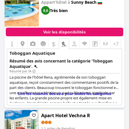
Appart'hôtel à
Sunny Beach
Très bien
8,6
Voir les disponibilités
$
+7
Toboggan Aquatique
Résumé des avis concernant la catégorie 'Toboggan
Aquatique'.
Résumé par IA
La piscine de l'hôtel Rena, agrémentée de son toboggan
aquatique, reçoit constamment des commentaires positifs de la
part des clients. Beaucoup trouvent le toboggan fonctionnel et
une excellente caractéristique, particulièrement appréciée par
Lire les résumés des avis pour toutes les catégories
les enfants. La grande piscine propre est également mise en
évidence, étant décrite comme belle et adaptée aux familles. Le
toboggan, particulièrement apprécié des enfants, ajoute un
élément amusant à l'expérience de la piscine, ce qui en fait un
Apart Hotel Vechna R
atout remarquable de l'hôtel.
1.1 miles de Nesebar