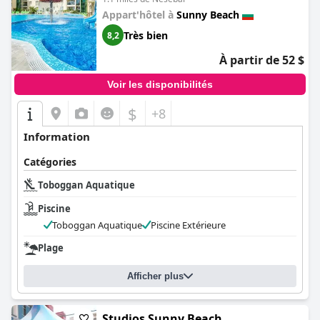
Appart'hôtel à
Sunny Beach
Très bien
8,2
À partir de 52 $
Voir les disponibilités
$
+8
Information
Catégories
Toboggan Aquatique
Piscine
Toboggan Aquatique
Piscine Extérieure
Plage
Afficher plus
Studios Sunny Beach