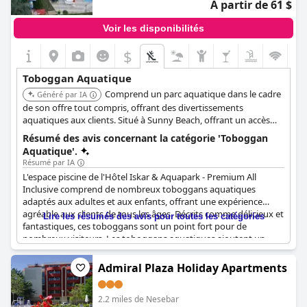
À partir de 61 $
Voir les disponibilités
$
Toboggan Aquatique
Comprend un parc aquatique dans le cadre
Généré par IA
de son offre tout compris, offrant des divertissements
aquatiques aux clients. Situé à Sunny Beach, offrant un accès
facile à la plage et à d'autres attractions. Conçu pour offrir une
Résumé des avis concernant la catégorie 'Toboggan
expérience de vacances pratique et agréable.
Aquatique'.
Résumé par IA
L'espace piscine de l'Hôtel Iskar & Aquapark - Premium All
Inclusive comprend de nombreux toboggans aquatiques
adaptés aux adultes et aux enfants, offrant une expérience
agréable aux clients de tous les âges. Décrits comme délicieux et
Lire les résumés des avis pour toutes les catégories
fantastiques, ces toboggans sont un point fort pour de
nombreux visiteurs. Les toboggans aquatiques ajoutent un
élément de fun important à la piscine, bien qu'il y ait eu des
signalements occasionnels d'inconfort et d'heures d'ouverture
Admiral Plaza Holiday Apartments
irrégulières. Malgré ces problèmes mineurs, la gamme de
toboggans aquatiques et d'attractions contribue généralement
2.2 miles de Nesebar
positivement à l'expérience globale des clients.