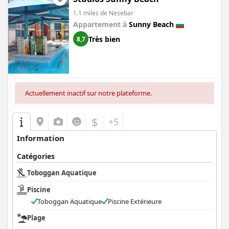
1.1 miles de Nesebar
Appartement à
Sunny Beach
Très bien
8,7
Actuellement inactif sur notre plateforme.
$
+5
Information
Catégories
Toboggan Aquatique
Piscine
Toboggan Aquatique
Piscine Extérieure
Plage