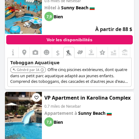
0.6 miles de Nesebar
d'ouverture des toboggans, dans l'ensemble, le parc aquatique
Hôtel à
Sunny Beach
a été un point fort du complexe pour de nombreux clients.
Bien
7,9
À partir de 88 $
Voir les disponibilités
$
Toboggan Aquatique
Offre cinq piscines extérieures, dont quatre
Généré par IA
dans un petit parc aquatique adapté aux jeunes enfants.
Comprend des toboggans, des cascades et d'autres jeux d'eau
non extrêmes. Situé à Sunny Beach, offrant un accès facile à la
plage et à d'autres commodités.
VP Apartment in Karolina Complex
0.7 miles de Nesebar
Appartement à
Sunny Beach
Bien
7,8