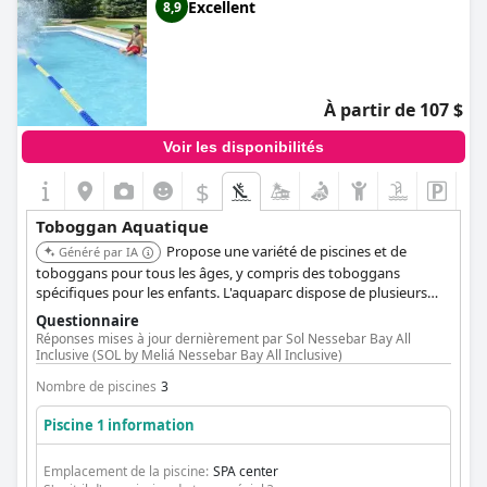
Excellent
8,9
À partir de 107 $
Voir les disponibilités
$
Toboggan Aquatique
Propose une variété de piscines et de
Généré par IA
toboggans pour tous les âges, y compris des toboggans
spécifiques pour les enfants. L'aquaparc dispose de plusieurs
piscines et toboggans, dont le Toboganul mare et le Toboganul
Questionnaire
Rocky River. La zone des toboggans est bien entretenue, offrant
Réponses mises à jour dernièrement par Sol Nessebar Bay All
une expérience de glisse aquatique agréable.
Inclusive (SOL by Meliá Nessebar Bay All Inclusive)
Nombre de piscines
3
Piscine 1 information
Emplacement de la piscine:
SPA center