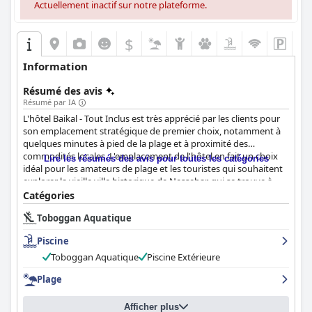
Actuellement inactif sur notre plateforme.
$
Information
Résumé des avis
Résumé par IA
L'hôtel Baikal - Tout Inclus est très apprécié par les clients pour
son emplacement stratégique de premier choix, notamment à
quelques minutes à pied de la plage et à proximité des
commodités locales. L'emplacement de l'hôtel en fait un choix
Lire les résumés des avis pour toutes les catégories
idéal pour les amateurs de plage et les touristes qui souhaitent
explorer la vieille ville historique de Nessebar, qui se trouve à
seulement 5 kilomètres.
Catégories
Toboggan Aquatique
L'expérience culinaire à l'hôtel est constamment saluée pour sa
variété et sa qualité. Les clients apprécient la diversité et la
Piscine
saveur des options alimentaires proposées, bien que quelques
problèmes mineurs tels que des repas occasionnellement
Toboggan Aquatique
Piscine Extérieure
répétitifs et des choix végétariens limités aient été notés. Malgré
Plage
ces petits inconvénients, la qualité générale de la nourriture est
nettement supérieure à la moyenne pour un hôtel 3 étoiles.
Afficher plus