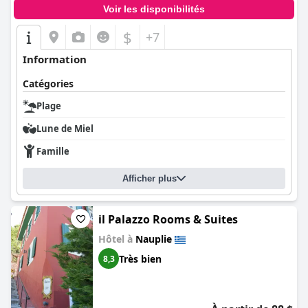
Voir les disponibilités
$
+7
Information
Catégories
Plage
Lune de Miel
Famille
Afficher plus
il Palazzo Rooms & Suites
Hôtel à
Nauplie
Très bien
8,3