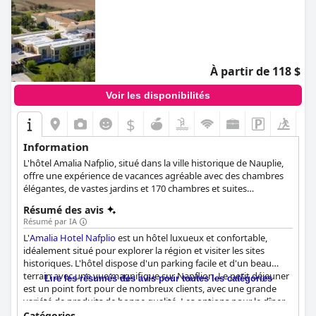
À partir de 118 $
Voir les disponibilités
$
Information
L'hôtel Amalia Nafplio, situé dans la ville historique de Nauplie,
offre une expérience de vacances agréable avec des chambres
élégantes, de vastes jardins et 170 chambres et suites
confortables et élégamment aménagées. Les clients peuvent
Résumé des avis
profiter d'une série d'installations, dont une grande piscine, une
Résumé par IA
salle de sport, un court de tennis, un restaurant, un bar-salon et
L'
Amalia Hotel Nafplio
est un hôtel luxueux et confortable,
un hall d'entrée en marbre. Avec quatre types de chambres
idéalement situé pour explorer la région et visiter les sites
offrant des vues sur le jardin et des équipements essentiels,
historiques. L'hôtel dispose d'un parking facile et d'un beau
l'hôtel propose également une cuisine grecque et
terrain avec une vue magnifique sur Napflion. Le petit déjeuner
méditerranéenne exquise, un café au bord de la piscine, un
Lire les résumés des avis pour toutes les catégories
est un point fort pour de nombreux clients, avec une grande
salon confortable dans le hall avec une cheminée et un piano, et
variété de produits de bonne qualité. Les options pour le dîner
des jardins luxuriants pour les promenades en soirée.
ont reçu des critiques mitigées, mais la majorité des clients font
Catégories