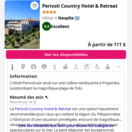
Perivoli Country Hotel & Retreat
Hôtel à
Nauplie
Excellent
8,9
À partir de 111 $
Voir les disponibilités
$
Information
L'hôtel Perivoli est situé sur une colline verdoyante à Pirgiotika,
surplombant la magnifique plage de Tolo.
Résumé des avis
Résumé par IA
Le
Perivoli Country Hotel & Retreat
est une option hautement
recommandée pour ceux qui visitent la région du Péloponnèse.
L'hôtel jouit d'une situation privilégiée, entouré de magnifiques
oliveraies et orangeraies, offrant un cadre paisible et des vues
Lire les résumés des avis pour toutes les catégories
spectaculaires sur la mer. Le petit déjeuner est exceptionnel,