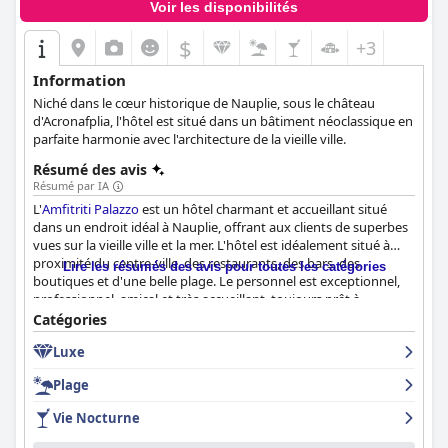
Voir les disponibilités
$
+3
Information
Niché dans le cœur historique de Nauplie, sous le château
d'Acronafplia, l'hôtel est situé dans un bâtiment néoclassique en
parfaite harmonie avec l'architecture de la vieille ville.
Résumé des avis
Résumé par IA
L'
Amfitriti Palazzo
est un hôtel charmant et accueillant situé
dans un endroit idéal à Nauplie, offrant aux clients de superbes
vues sur la vieille ville et la mer. L'hôtel est idéalement situé à
proximité du centre-ville, des restaurants, des bars, des
Lire les résumés des avis pour toutes les catégories
boutiques et d'une belle plage. Le personnel est exceptionnel,
professionnel, amical et très accueillant, toujours prêt à
répondre à vos questions. La propreté de l'hôtel est
Catégories
remarquable et les chambres spacieuses et bien décorées
Luxe
offrent de belles vues sur Nauplie. Les clients peuvent profiter
d'un petit déjeuner délicieux et satisfaisant servi sur une belle
Plage
terrasse extérieure avec une vue magnifique sur la vieille ville et
la mer. L'hôtel propose des chambres bien équipées et
Vie Nocturne
spacieuses, très bien climatisées et propres, offrant une
atmosphère fraîche et confortable pour votre séjour. Les lits