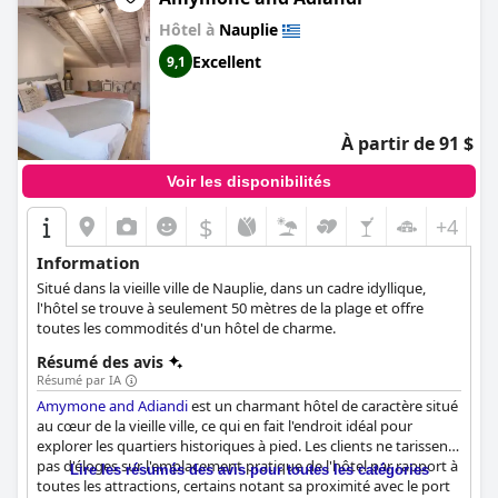
convient parfaitement aux familles voyageant avec de jeunes
Hôtel à
Nauplie
enfants. Les clients se sont extasiés sur le confort des lits dans
leurs chambres, beaucoup les décrivant comme exceptionnels
Excellent
9,1
ou très confortables. Dans l'ensemble, les visiteurs apprécieront
l'équipe charmante et attentive qui rend chaque séjour
mémorable.
À partir de 91 $
Voir les disponibilités
$
+4
Information
Situé dans la vieille ville de Nauplie, dans un cadre idyllique,
l'hôtel se trouve à seulement 50 mètres de la plage et offre
toutes les commodités d'un hôtel de charme.
Résumé des avis
Résumé par IA
Amymone and Adiandi
est un charmant hôtel de caractère situé
au cœur de la vieille ville, ce qui en fait l'endroit idéal pour
explorer les quartiers historiques à pied. Les clients ne tarissent
pas d'éloges sur l'emplacement pratique de l'hôtel par rapport à
Lire les résumés des avis pour toutes les catégories
toutes les attractions, certains notant sa proximité avec le port