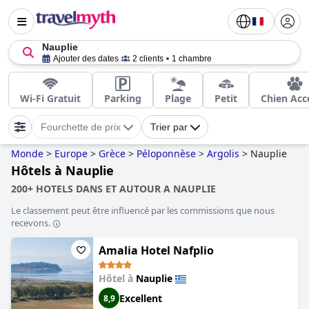
Nauplie
Ajouter des dates
2 clients
1 chambre
Wi-Fi Gratuit
Parking
Plage
Petit
Chien Acc
Fourchette de prix
Trier par
Monde
>
Europe
>
Grèce
>
Péloponnèse
>
Argolis
>
Nauplie
Hôtels à Nauplie
200+ HOTELS DANS ET AUTOUR A NAUPLIE
Le classement peut être influencé par les commissions que nous
recevons.
Amalia Hotel Nafplio
Hôtel à
Nauplie
Excellent
8,9