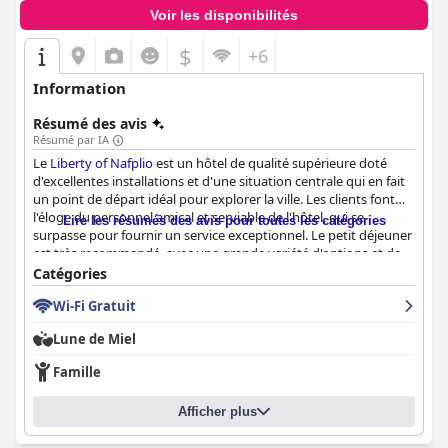
Voir les disponibilités
$
+6
Information
Résumé des avis
Résumé par IA
Le
Liberty of Nafplio
est un hôtel de qualité supérieure doté
d'excellentes installations et d'une situation centrale qui en fait
un point de départ idéal pour explorer la ville. Les clients font
l'éloge du personnel amical et serviable de l'hôtel, qui se
Lire les résumés des avis pour toutes les catégories
surpasse pour fournir un service exceptionnel. Le petit déjeuner
est très recommandé, avec une grande variété d'options et de
superbes vues depuis le toit-terrasse. Les chambres sont
Catégories
modernes, propres et confortables, avec des touches luxueuses
Wi-Fi Gratuit
comme les oreillers Coco-Mat. L'hygiène et le nettoyage de
l'hôtel sont impeccables et les lits sont fabuleux, garantissant
Lune de Miel
une nuit de sommeil confortable. Bien que certains clients aient
remarqué le bruit de la rue et des vues peu intéressantes depuis
Famille
certaines chambres, l'hôtel
Liberty of Nafplio
est fortement
recommandé aux voyageurs qui recherchent un séjour
Afficher plus
confortable et agréable à Nauplie.