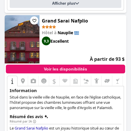
Afficher plus
Amphitryon reste un choix populaire pour ceux qui recherchent
le luxe et le style en Grèce.
Grand Sarai Nafplio
Hôtel à
Nauplie
Excellent
9,3
À partir de 93 $
Voir les disponibilités
$
Information
Situé dans la vieille ville de Nauplie, en face de l'église catholique,
l'hôtel propose des chambres lumineuses offrant une vue
panoramique sur la vieille ville, le golfe d'Argolis et Palamidi.
Résumé des avis
Résumé par IA
Le
Grand Sarai Nafplio
est un joyau historique situé au cœur de