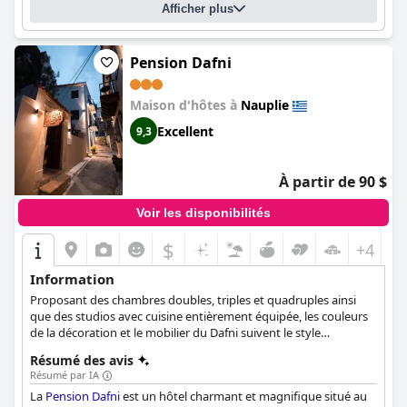
Afficher plus
sont généralement confortables et de nombreux clients
décrivent les matelas comme "confortables". Dans l'ensemble,
l'
Amfitriti Palazzo
est un lieu de séjour idéal pour visiter Nauplie,
grâce à un personnel formidable qui vous fera vous sentir
Pension Dafni
comme chez vous.
Maison d'hôtes à
Nauplie
Excellent
9,3
À partir de 90 $
Voir les disponibilités
$
+4
Information
Proposant des chambres doubles, triples et quadruples ainsi
que des studios avec cuisine entièrement équipée, les couleurs
de la décoration et le mobilier du Dafni suivent le style
néoclassique de la ville de Nauplie.
Résumé des avis
Résumé par IA
La
Pension Dafni
est un hôtel charmant et magnifique situé au