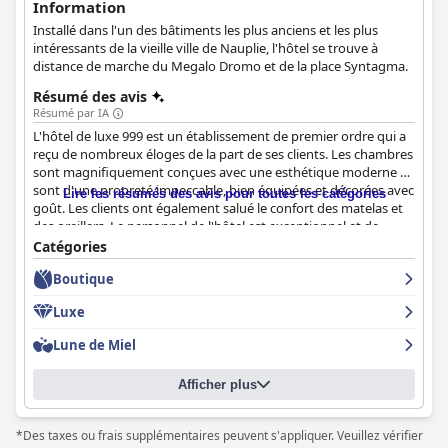
Information
Installé dans l'un des bâtiments les plus anciens et les plus
intéressants de la vieille ville de Nauplie, l'hôtel se trouve à
distance de marche du Megalo Dromo et de la place Syntagma.
Résumé des avis
Résumé par IA
L'hôtel de luxe 999 est un établissement de premier ordre qui a
reçu de nombreux éloges de la part de ses clients. Les chambres
sont magnifiquement conçues avec une esthétique moderne et
sont d'une propreté impeccable, bien équipées et décorées avec
Lire les résumés des avis pour toutes les catégories
goût. Les clients ont également salué le confort des matelas et
des oreillers. Le personnel de l'hôtel est exceptionnel et de
nombreux clients soulignent à quel point ils sont amicaux,
Catégories
accueillants et gentils. L'équipe s'efforce d'établir un lien
Boutique
personnel avec chaque client pendant son séjour, créant ainsi
une expérience chaleureuse et hospitalière. Dans l'ensemble,
Luxe
l'hôtel de luxe 999 est un incontournable pour tous ceux qui
recherchent un séjour luxueux et confortable avec un service
Lune de Miel
exceptionnel.
Afficher plus
*Des taxes ou frais supplémentaires peuvent s'appliquer. Veuillez vérifier