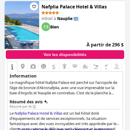
Nafplia Palace Hotel & Villas
Hôtel à
Nauplie
Bien
7,5
À partir de 296 $
Voir les disponibilités
$
Information
Le magnifique hôtel Nafplia Palace est perché sur l'acropole de
l'âge de bronze d'Akronafplia, avec une vue imprenable sur la
baie d'Argolis et Nauplie en contrebas. C'est de la planche à
dessin d'un architecte primé qu'est né le concept d'un hôtel
Résumé des avis
luxueux et sans compromis. Aujourd'hui, avec une nouvelle
Résumé par IA
collection de villas et de bungalows d'une beauté inouïe, le
Le
Nafplia Palace Hotel & Villas
est un bel hôtel doté
Nafplia Palace peut à nouveau se targuer d'être le joyau du
d'équipements et de services exceptionnels. Sa situation
Péloponnèse.
fantastique avec des vues incroyables est très appréciée par les
clients, tout comme le délicieux petit déjeuner et le personnel
Lire les résumés des avis pour toutes les catégories