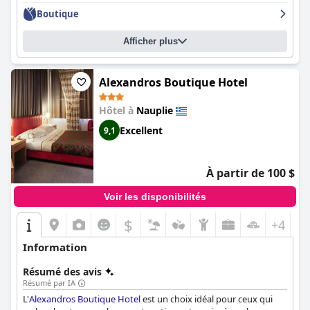
Dans l'ensemble, le
Kanathos Pigi
offre un séjour confortable et
Boutique
paisible, idéal pour ceux qui recherchent un endroit plus isolé et
plus calme.
Afficher plus
Alexandros Boutique Hotel
Hôtel à
Nauplie
Excellent
9,1
À partir de 100 $
Voir les disponibilités
$
+4
Information
Résumé des avis
Résumé par IA
L'
Alexandros Boutique Hotel
est un choix idéal pour ceux qui