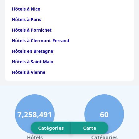
Hôtels à Nice
Hôtels à Paris
Hôtels à Pornichet
Hôtels à Clermont-Ferrand
Hôtels en Bretagne
Hôtels à Saint Malo
Hôtels à Vienne
Hôtels à Dijon
Hôtels à Perpignan
Hôtels au Grand-Bornand
7,258,491
60
Hôtels à Strasbourg
Hôtels à Valence
Catégories
Carte
Hôtels à Gerardmer
Hôtels
Catégories