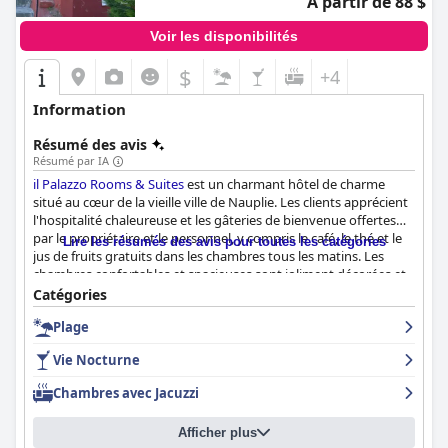
À partir de 88 $
Voir les disponibilités
$
+4
Information
Résumé des avis
Résumé par IA
il Palazzo Rooms & Suites
est un charmant hôtel de charme
situé au cœur de la vieille ville de Nauplie. Les clients apprécient
l'hospitalité chaleureuse et les gâteries de bienvenue offertes
par le propriétaire et le personnel, y compris le café, le thé et le
Lire les résumés des avis pour toutes les catégories
jus de fruits gratuits dans les chambres tous les matins. Les
chambres confortables et spacieuses sont joliment décorées et
certaines offrent même de superbes vues depuis leur balcon ou
Catégories
leur terrasse sur le toit. L'hôtel est également apprécié pour sa
Plage
propreté exceptionnelle et son service attentif. Les clients
peuvent facilement accéder à la mer en 10 minutes à pied ou
Vie Nocturne
profiter de la belle vue depuis le toit-terrasse. Les lits ultra-
confortables et le luxueux jacuzzi ou bain à remous dans
Chambres avec Jacuzzi
certaines chambres ajoutent un niveau de relaxation
supplémentaire au séjour des clients. Dans l'ensemble,
il Palazzo
Afficher plus
Rooms & Suites
est un excellent choix pour un séjour relaxant