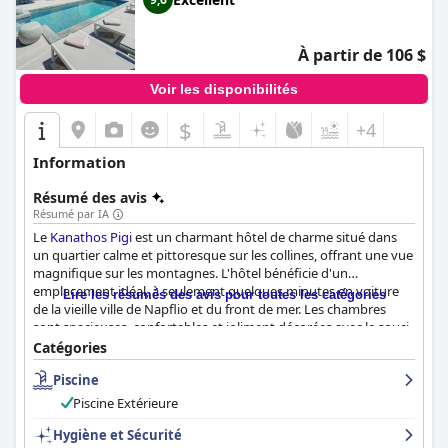
À partir de 106 $
Voir les disponibilités
$
+4
Information
Résumé des avis
Résumé par IA
Le
Kanathos Pigi
est un charmant hôtel de charme situé dans
un quartier calme et pittoresque sur les collines, offrant une vue
magnifique sur les montagnes. L'hôtel bénéficie d'un
emplacement idéal, à seulement quelques minutes en voiture
Lire les résumés des avis pour toutes les catégories
de la vieille ville de Napflio et du front de mer. Les chambres
sont spacieuses, confortables et joliment décorées avec le souci
du détail. L'hôtel a reçu des éloges pour sa propreté et le service
Catégories
exceptionnel fourni par le personnel amical et serviable. Le petit
Piscine
déjeuner est copieux, frais et très agréable. De nombreux clients
le considèrent comme le meilleur petit déjeuner qu'ils aient
Piscine Extérieure
jamais pris dans un hôtel. La piscine extérieure et le jacuzzi sont
bien entretenus et offrent un moment de détente agréable.
Hygiène et Sécurité