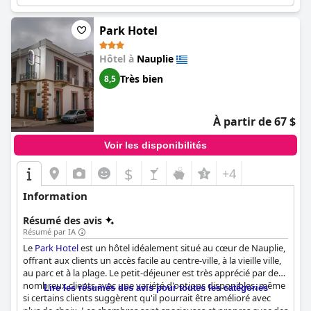
et confortable dans la charmante ville de Nauplie.
Park Hotel
Hôtel à
Nauplie
Très bien
8,5
À partir de 67 $
Voir les disponibilités
$
+4
Information
Résumé des avis
Résumé par IA
Le
Park Hotel
est un hôtel idéalement situé au cœur de Nauplie,
offrant aux clients un accès facile au centre-ville, à la vieille ville,
au parc et à la plage. Le petit-déjeuner est très apprécié par de
nombreux clients avec une variété d'options disponibles, même
Lire les résumés des avis pour toutes les catégories
si certains clients suggèrent qu'il pourrait être amélioré avec
plus de choix. Les chambres sont spacieuses et propres avec des