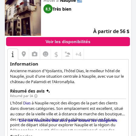
Hôtel à
Nauplie
relaxant dans un endroit super propre et pratique, avec un
personnel et des équipements exceptionnels.
Très bien
8,5
À partir de 56 $
Voir les disponibilités
$
+4
Information
Ancienne maison d'Ypsilantis, l'hôtel Dias, le meilleur hôtel de
Nauplie, jouit d'une situation centrale à Nauplie, avec vue sur le
château de Palamidi et l'Akronafplia.
Résumé des avis
Résumé par IA
L'hôtel
Dias
à Nauplie reçoit des éloges de la part des clients
dans diverses catégories. Son emplacement est excellent, situé
au cœur de la vieille ville et à distance de marche des boutiques,
des restaurants, de la plage et du château, ce qui en fait un
Lire les résumés des avis pour toutes les catégories
point de départ idéal pour explorer Nauplie et la région du
Péloponnèse. Le petit-déjeuner est exceptionnel, avec des
produits faits maison et d'origine locale, à la fois délicieux et