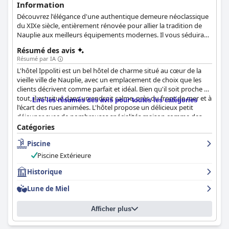
Information
Découvrez l'élégance d'une authentique demeure néoclassique
du XIXe siècle, entièrement rénovée pour allier la tradition de
Nauplie aux meilleurs équipements modernes. Il vous séduira
par sa simplicité et sa décoration élégante.
Résumé des avis
Résumé par IA
L'hôtel Ippoliti est un bel hôtel de charme situé au cœur de la
vieille ville de Nauplie, avec un emplacement de choix que les
clients décrivent comme parfait et idéal. Bien qu'il soit proche de
tout, il est situé dans un endroit calme, près du front de mer et à
Lire les résumés des avis pour toutes les catégories
l'écart des rues animées. L'hôtel propose un délicieux petit
déjeuner avec de nombreuses spécialités maison comme des
pâtisseries, des confitures et des tartes, et les chambres sont
Catégories
meublées avec goût, spacieuses et confortables. L'hôtel est
Piscine
exceptionnellement propre et le personnel est amical,
accommodant et professionnel. La piscine est un atout
Piscine Extérieure
supplémentaire et les clients peuvent s'attendre à une nuit de
sommeil confortable et reposante dans les lits confortables de
Historique
l'hôtel. Dans l'ensemble, l'hôtel Ippoliti est un hôtel quatre
Lune de Miel
étoiles exceptionnel qui offre de superbes installations et un
emplacement parfait, ce qui en fait un lieu de séjour idéal pour
les voyages d'affaires ou d'agrément.
Afficher plus