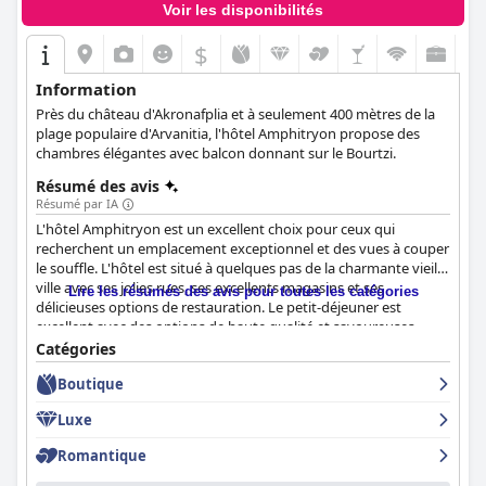
Voir les disponibilités
$
Information
Près du château d'Akronafplia et à seulement 400 mètres de la
plage populaire d'Arvanitia, l'hôtel Amphitryon propose des
chambres élégantes avec balcon donnant sur le Bourtzi.
Résumé des avis
Résumé par IA
L'hôtel Amphitryon est un excellent choix pour ceux qui
recherchent un emplacement exceptionnel et des vues à couper
le souffle. L'hôtel est situé à quelques pas de la charmante vieille
ville avec ses jolies rues, ses excellents magasins et ses
Lire les résumés des avis pour toutes les catégories
délicieuses options de restauration. Le petit-déjeuner est
excellent avec des options de haute qualité et savoureuses
servies sur commande. Les chambres reçoivent des critiques
Catégories
mitigées, mais la plupart des clients semblent satisfaits de leur
Boutique
expérience. L'hôtel est très propre et confortable avec un service
amical de la part du personnel. Le personnel est exceptionnel,
Luxe
de nombreux clients louant leur professionnalisme, leur
convivialité et leur service exceptionnel. Le wifi de l'hôtel a
Romantique
besoin d'être amélioré, mais les lits sont confortables, assurant
une bonne nuit de sommeil. Malgré certaines critiques, l'hôtel