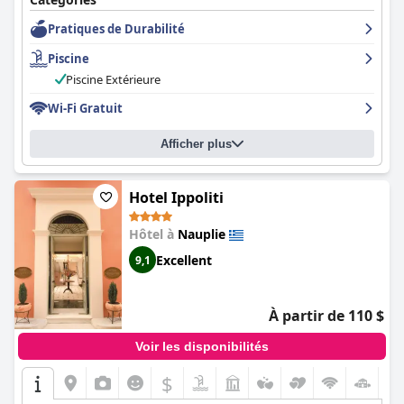
l'éloge de la cuisine et des prix raisonnables. Les chambres sont
Pratiques de Durabilité
spacieuses, confortables et bien équipées, certaines disposant
d'un balcon ou d'une terrasse donnant sur le jardin ou la
Piscine
piscine. L'hôtel est d'une propreté irréprochable et le personnel
est serviable, aimable et sympathique. La piscine extérieure est
Piscine Extérieure
belle et bien entretenue, entourée de jolis jardins. Les lits sont
Wi-Fi Gratuit
confortables et les clients peuvent personnaliser leur sommeil
en choisissant deux oreillers en fonction de leurs préférences.
Dans l'ensemble, l'
Amalia Hotel Nafplio
est une belle propriété
Afficher plus
propre avec un service et des équipements excellents, ce qui en
fait un excellent choix pour ceux qui recherchent un luxe
classique à un prix abordable.
Hotel Ippoliti
Hôtel à
Nauplie
Excellent
9,1
À partir de 110 $
Voir les disponibilités
$