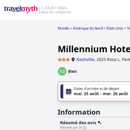
7,258,491 hôtels
dans 60 catégories
Monde
>
Amérique du Nord
>
États-Unis
>
T
Millennium Hote
Nashville
,
2025 Rosa L. Par
Bien
7.2
Dates d'arrivée et de départ
mar. 25 août - mer. 26 août
Information
Résumé des avis
Résumé par IA