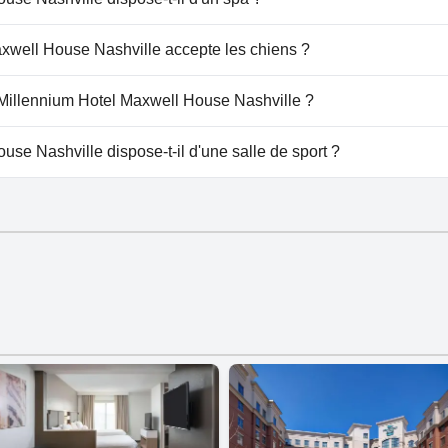
lennium Hotel Maxwell House Nashville.
xwell House Nashville accepte les chiens ?
House Nashville accueille les chiens.
u Millennium Hotel Maxwell House Nashville ?
e à Millennium Hotel Maxwell House Nashville.
se Nashville dispose-t-il d'une salle de sport ?
 House Nashville dispose d'une salle de sport.