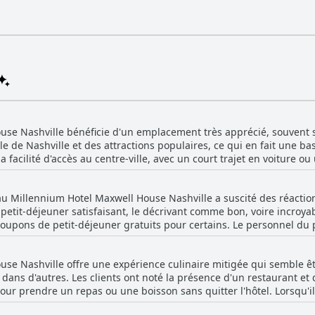
se Nashville bénéficie d'un emplacement très apprécié, souvent sou
le de Nashville et des attractions populaires, ce qui en fait une bas
facilité d'accès au centre-ville, avec un court trajet en voiture ou
lieux prisés. Le service de navette de l'hôtel vers le centre-vill
ments. L'emplacement est décrit comme excellent par de nombreux
au Millennium Hotel Maxwell House Nashville a suscité des réactions
té avec des lieux tels que le Nissan Stadium, la Bridgestone Arena 
e petit-déjeuner satisfaisant, le décrivant comme bon, voire incroyab
les autoroutes, offrant une connectivité facile à diverses parties de
oupons de petit-déjeuner gratuits pour certains. Le personnel du
cement avantageux, est un autre thème récurrent, ce qui en fait u
n service. Cependant, de nombreux clients ont estimé que le petit
 mentionné que le petit-déjeuner était vieux, dur ou généralement d
ffisamment en retrait pour éviter l'agitation de la ville. Il est fait
se Nashville offre une expérience culinaire mitigée qui semble êt
 étaient souvent plus élevés que ce qui était indiqué dans les e-ma
commodité du séjour. Les installations de stationnement de l'hôtel 
dans d'autres. Les clients ont noté la présence d'un restaurant et 
ais supplémentaires pour le petit-déjeuner, qui s'élevaient à environ
s positifs mettent l'accent sur l'emplacement stratégique de l'hôte
ur prendre un repas ou une boisson sans quitter l'hôtel. Lorsqu'il 
gistiques ; le petit-déjeuner n'était pas proposé certains jours, c
itent Nashville.
lients ont apprécié la musique live et la bonne nourriture. Cepend
 courant de la disponibilité du petit-déjeuner à l'avance. Le choix l