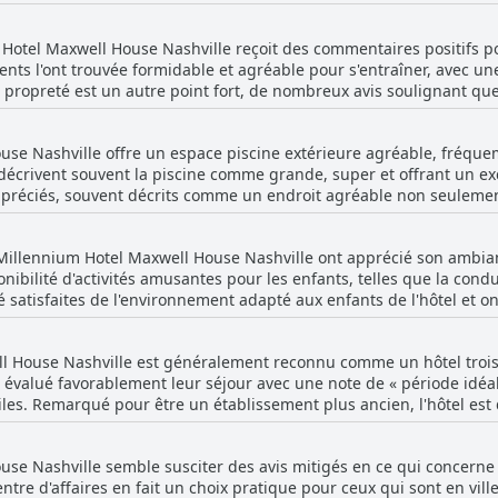
 ont mentionné un manque d'information concernant le Wi-Fi gratuit 
e badges nominatifs pour une meilleure identification, le consensu
sitives. Les chambres ont été saluées pour leur taille et leur calme
 remarques positives, il semble que le service Wi-Fi pourrait bénéfic
le contribue grandement à un séjour accueillant et agréable. En résumé, le personn
es voyageurs qui privilégient la propreté et les installations mode
 Hotel Maxwell House Nashville reçoit des commentaires positifs po
bilité, son professionnalisme et sa serviabilité, ce qui en fait un a
tablissement pourrait bénéficier d'une rénovation complète et de s
nts l'ont trouvée formidable et agréable pour s'entraîner, avec un
blissement de Nashville.
es clients.
La propreté est un autre point fort, de nombreux avis soulignant que 
is mentionnent des problèmes tels que le centre de remise en fo
vénients mineurs, les impressions générales de la salle de sport so
use Nashville offre un espace piscine extérieure agréable, fréqu
ponibles pour maintenir leurs routines de remise en forme pendant
décrivent souvent la piscine comme grande, super et offrant un exc
appréciés, souvent décrits comme un endroit agréable non seuleme
d'eau salée est mise en avant pour son attrait. Malgré ces aspects p
iscine, notant des occasions où elle était fermée ou non chauffée
 Millennium Hotel Maxwell House Nashville ont apprécié son ambianc
te. De plus, plusieurs critiques ont souligné des problèmes de pro
ibilité d'activités amusantes pour les enfants, telles que la condu
spects vieillissants de l'hôtel.
té satisfaites de l'environnement adapté aux enfants de l'hôtel et on
ésence d'un bain à remous à l'intérieur a ajouté à l'expérience agr
étage, ce qui facilitait la tâche pour les grands groupes familiau
ll House Nashville est généralement reconnu comme un hôtel trois 
ttes et des problèmes mineurs de bruit, les commentaires générau
t évalué favorablement leur séjour avec une note de « période idéal
lle.
toiles. Remarqué pour être un établissement plus ancien, l'hôtel e
le pour ce qu'il offre. Malgré une apparence plus ancienne, sa proximité du
aurants locaux est un avantage pratique pour les clients. Bien que
se Nashville semble susciter des avis mitigés en ce qui concerne l
uelques préoccupations ont été mentionnées, telles que l'absence 
entre d'affaires en fait un choix pratique pour ceux qui sont en ville 
ilité du petit-déjeuner et le bruit. Certains commentaires ont si