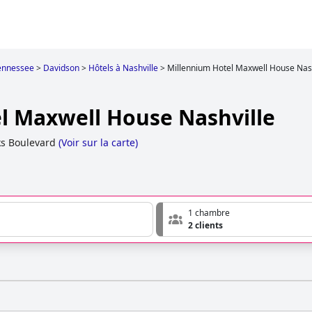
ennessee
>
Davidson
>
Hôtels à Nashville
>
Millennium Hotel Maxwell House Nash
l Maxwell House Nashville
ks Boulevard
(
Voir sur la carte
)
1 chambre
2 clients