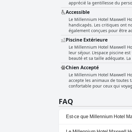
apprécié la gentillesse du perso
toilettes qui ne fonctionnent p
avantageux pour les besoins pro
d'entretien et de propreté. Dans
Accessible
le centre-ville, le choix limité 
trois étoiles.
Le Millennium Hotel Maxwell Hous
De plus, certains commentaires 
handicapés. Les critiques ont n
en service continu avec le peti
également conçues pour être acc
d'affaires, d'autres estiment qu
d'appui ait été mentionnée. Mal
Piscine Extérieure
apparemment indisponibles. L'em
Le Millennium Hotel Maxwell Hou
certains commentaires ont fait 
leur séjour. L'espace piscine e
canalisations.
beauté et sa taille adéquate. La
commentaires. Les clients menti
Chien Accepté
ce qui contribue à une expérie
Le Millennium Hotel Maxwell Hou
l'espace piscine bien entretenu e
accepte les animaux de toutes t
confortable pour ceux qui voya
commentaires positifs, bien qu'i
l'ensemble, l'hôtel accueille eff
FAQ
d'animaux.
Est-ce que Millennium Hotel Ma
Oui, Millennium Hotel Maxwell
Le Millennium Hotel Maxwell Ho