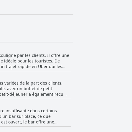
ligné par les clients. Il offre une
e idéale pour les touristes. De
 un trajet rapide en Uber qui les
e est un avantage supplémentaire,
 variées de la part des clients.
et l'hôpital pour enfants. Il est
le, avec un buffet de petit-
 la ville. Le rapport coût-efficacité
 petit-déjeuner a également reçu
ne option économique pour les
-déjeuner n'était pas à la hauteur
e mauvaise qualité, et ne valait pas
 mention d'un accès rapide aux
re insuffisante dans certains
ils de confirmation et plusieurs
sont également bien accueillies.
d'un bar sur place, ce que
 15 dollars par personne. Il y
l, ce qui en fait un choix pratique
est ouvert, le bar offre une
omme le lundi et le mardi, et
ant, la disponibilité de ces
imité, en particulier pour les options