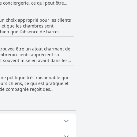
e conciergerie, ce qui peut être
e d'amélioration en matière
'absence de service de navette vers
ourrait attendre d'un établissement
e réfrigérateurs dans les chambres.
un choix approprié pour les clients
plètes et n'offre pas un restaurant
s et que les chambres sont
n bon endroit pour les voyages
 bien que l'absence de barres
aux affaires.
bles ou pour handicapés étaient
à son attrait général. Cependant,
 trouvée être un atout charmant de
et le fonctionnement des
ombreux clients apprécient sa
st souvent mise en avant dans les
s sont agréables et bien entretenus,
ce de serviettes de piscine,
ne politique très raisonnable qui
orant ainsi leur séjour à l'hôtel.
urs chiens, ce qui est pratique et
 de compagnie reçoit des
urraient trouver cela difficile. Dans
ix populaire pour les propriétaires
u plusieurs des catégories