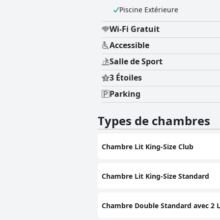
comme un point fort pour de nombreu
Piscine Extérieure
inconfortables, mais le consensus général est positif. Dans l'ensemble, le Millennium H
rentable et idéalement situé, bien q
Wi-Fi Gratuit
constante de la restauration et une
Accessible
Salle de Sport
3 Étoiles
Parking
Types de chambres
Chambre Lit King-Size Club
Chambre Lit King-Size Standard
Chambre Double Standard avec 2 L