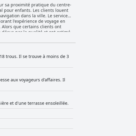
r sa proximité pratique du centre-
l pour enfants. Les clients louent
vigation dans la ville. Le service
iorant l'expérience de voyage en
é déçus par la qualité et ont estimé
ont été des points de discorde pour
ponibilité sporadique et la qualité
8 trous. Il se trouve à moins de 3
 il y a des problèmes récurrents de
tant des meubles anciens, des
de services de ménage inadéquats.
sse aux voyageurs d'affaires. Il
ignent la nécessité d'un entretien
de accueillante et leur serviabilité,
 le trouvent insuffisant en matière
ère et d'une terrasse ensoleillée.
ien équipées et propres, ainsi que
lles trouvent
ur. Le bain à remous et les
lgré des problèmes mineurs comme un