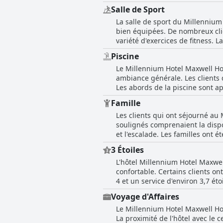
Wi-Fi. De plus, certains clients
débordé ou qu'il avait besoin d
vue ont suscité des remarques po
Salle de Sport
utilisation. Bien qu'il y ait des
Millennium Hotel Maxwell House Nashvil
confortables. Cependant, pour l
La salle de sport du Millennium
communication plus claire.
l'hôtel se distingue par son ama
aux attentes. Il semble que l'é
bien équipées. De nombreux clie
l'expérience client dans cet éta
afin d'améliorer la satisfaction d
variété d'exercices de fitness. 
propre. Cependant, quelques av
Piscine
gobelets d'eau. Malgré ces incon
Le Millennium Hotel Maxwell Ho
appréciant les équipements dis
ambiance générale. Les clients 
Les abords de la piscine sont 
promener les chiens. La piscine 
Famille
signalé des problèmes avec la p
Les clients qui ont séjourné au
mentionnaient qu'elle était ver
soulignés comprenaient la dispon
dans les ascenseurs et d'autres a
et l'escalade. Les familles ont é
pour un voyage en famille. La pr
3 Étoiles
apprécié d'être logées au même 
L'hôtel Millennium Hotel Maxwe
concernant le manque de servie
confortable. Certains clients on
l'hôtel pour les vacances en fami
4 et un service d'environ 3,7 é
basique, légèrement désuète, mais à un prix raisonnab
Voyage d'Affaires
centre-ville et de certains rest
Le Millennium Hotel Maxwell Hou
comme agréables pour le prix, q
La proximité de l'hôtel avec le c
chambres, le manque de disponib