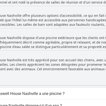
nnel et ont noté la présence de salles de réunion et d'un service d
as et des problèmes occasionnels de parasites, indiquant une marg
fessionnels. Malgré cela, il y a quelques inconvénients, tels que l
 l'ensemble, il offre un niveau de service conforme à ce que l'on p
pour le petit-déjeuner, l'absence de café dans le hall et l'absence d
e Nashville offre plusieurs options d'accessibilité, ce qui en fait 
suggèrent que l'hôtel manque d'installations professionnelles com
oté que l'hôtel lui-même est accessible aux personnes handicapée
t-déjeuner. Bien que certains considèrent l'établissement comme u
essibles. Les salles de bain sont adaptées aux fauteuils roulants,
'il ne répond pas pleinement aux activités et aux commodités liées 
gré ces points positifs, il y a eu des cas où des chambres accessi
placement de l'hôtel est pratique pour les clients, ce qui ajoute 
se Nashville dispose d'une piscine extérieure que les clients ont
état de problèmes avec d'autres commodités, tels que la propreté 
st fréquemment décrit comme agréable, propre et relaxant, et de n
 piscine d'eau salée se distingue particulièrement et sa propreté e
onnent souvent à quel point la piscine et les terrains environnant
nce globale plaisante. Malgré des problèmes mineurs comme l'absen
se Nashville est très apprécié pour son accueil des chiens, avec u
t confortable laisse une impression positive sur les visiteurs, améli
ailles. Les clients apprécient les zones désignées pour promener le
gent avec des animaux. Cet environnement favorable aux animaux
l soit important de noter que les personnes souffrant d'allergies po
icacement les clients et leurs amis à fourrure, ce qui en fait un cho
xwell House Nashville a une piscine ?
 House Nashville dispose de piscine(s) appartenant à une o
use Nashville dispose-t-il d'un spa ?