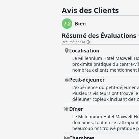
Avis des Clients
7.2
Bien
Résumé des Évaluations
Résumé par IA
Localisation
Le Millennium Hotel Maxwell Hou
proximité pratique du centre-vil
nombreux clients mentionnent la 
emmène à Broadway et à d'autres 
Petit-déjeuner
fréquemment salué pour sa capacité à faciliter les déplace
L'expérience du petit-déjeuner 
commentateurs, notant sa proximi
Plusieurs visiteurs ont trouvé l
également situé près des principa
déjeuner copieux incluant des c
de l'hôtel, associé à son empla
des remarques positives pour so
voyageurs. Plusieurs critiques soulignent l'environnement agréable et les belles vues, l'hôtel étant situé dans un bon quartier, pas
Dîner
de leurs attentes. Certains ont
trop éloigné de l'action, mais su
Le Millennium Hotel Maxwell Hou
le coût supplémentaire. Les prix
restaurants, ce qui ajoute à la 
domaines, tout en se rattrapant 
clients étaient mécontents des fr
Dans l'ensemble, les commentaire
beaucoup ont trouvé pratique po
avait également des problèmes lo
et économique pour ceux qui vis
ambiance amusante où certains c
certains clients n'étaient pas au
Chambres