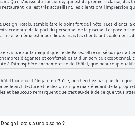
ant. Qu'il s'agisse du concierge, qui est de première classe, des 
L'hôtel est également situé dans une partie calme et préservée de l'î
 restaurant, qui est très accueillant, les clients ont l'impression q
vec piscine privée, décrites comme très agréables, sont vivement 
le et le personnel trouve le parfait équilibre entre attention et di
ns clients estiment que le service à la piscine pourrait être amélior
 Design Hotels, semble être le point fort de l'hôtel ! Les clients l
sont extrêmement positifs.
extraordinaire de la part du personnel de la piscine. L'espace piscin
scine elle-même est magnifique, mais les clients ont également ador
vis. Les parties communes, élégantes et propres, sont également un 
 superbe piscine, qui est sans aucun doute l'une des plus belles qu'i
els, situé sur la magnifique île de Paros, offre un séjour parfait p
traîner ou de se prélasser sur de confortables chaises de piscine, c
e chambres élégantes et confortables et d'un service exceptionnel, c
oute à l'atmosphère enchanteresse de l'hôtel, que beaucoup qualifien
ns clients déclarant que l'attention portée aux détails n'est pas à l
, les clients décrivant leur séjour comme un endroit parfait pour 
n hôtel luxueux et élégant en Grèce, ne cherchez pas plus loin que 
 conciergerie de l'hôtel a été très apprécié, mais le service de la 
la belle architecture et le design simple mais élégant de la propriét
perbe hôtel qui offre un havre de paix et de magnificence, dépassa
ez et beaucoup remarquent que c'est au-delà de ce que vous attend
précié pour son professionnalisme et son service fantastique, ce q
st vraiment à part, offrant un niveau de luxe difficilement égalable
tteindre le statut d'hôtel 5 étoiles, la majorité des clients s'accord
ous ceux qui souhaitent passer des vacances inoubliables.
 Design Hotels a une piscine ?