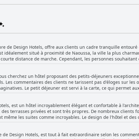
e de Design Hotels, offre aux clients un cadre tranquille entouré 
est idéalement situé à proximité de Naoussa, la ville la plus charman
e courte distance de marche. Cependant, les personnes souhaitant e
xi ou organiser un transfert. L'hôtel est également un peu isolé et
rre, mais cela n'enlève rien à l'attrait général de l'endroit. Il est
us cherchez un hôtel proposant des petits-déjeuners exceptionnel
 librement l'île sans dépendre du service de navette de Parilio. 
s. Les commentaires des clients ne tarissent pas d'éloges sur les o
e l'hôtel entre Naoussa et Kolimpithres en fait une destination de
aginatives. Le petit déjeuner est servi à la carte, ce qui permet 
a beauté pendant leur séjour à Paros.
 de la nourriture est exceptionnelle, avec une touche grecque moder
galement d'excellentes options de restauration, notamment de délic
tels, est un hôtel incroyablement élégant et confortable à l'archi
choix de petits-déjeuners qui comprend des options coquines com
des terrasses privées et sont très propres. De nombreux clients fo
 fruits et les omelettes au blanc d'œuf. La présentation des plats 
t même les suites comme incroyables. Le design de l'hôtel et des
déjeuner et les autres repas sont servis sur une belle terrasse. Dan
e et étant fantastique. Malgré quelques problèmes mineurs tels q
 dans les douches, les clients ne tarissent pas d'éloges sur la quali
de Design Hotels, est tout à fait extraordinaire selon les commentair
midable et arrangeant, acceptant même les demandes de chambres 