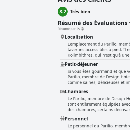
8.2
Très bien
Résumé des Évaluations
Résumé par IA
Localisation
L'emplacement du Parilio, membr
tavernes accessibles à pied. Il 
Kolimbithres, qui n'est qu'à un
devront conduire, prendre un ta
Petit-déjeuner
construction et de chemins de te
Si vous êtes gourmand et que vo
voiture ou un VTT pour explorer
Parilio, membre de Design Hotel
Naoussa, la situation parfaite d
comme saines, délicieuses et im
recherchent la tranquillité et l
qu'ils le souhaitent. La qualité
Chambres
le restaurant Mr. E's propose é
Le Parilio, membre de Design Ho
apprécient également le grand 
sont entièrement équipées avec 
agréables comme les plateaux de
des chambres, certains décrivan
aimable et arrangeant. Le petit 
détail ayant été pris en compt
déjeuner vous attend au Parilio.
Personnel
bâtiment principal et des fuites
Le personnel du Parilio, membre 
chambres. Le personnel est for