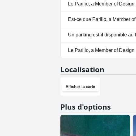
Oui, Parilio, a Member of Desi
Le Parilio, a Member of Design 
Piscine Extérieure.
Oui, un spa est disponible à P
Est-ce que Parilio, a Member of
Non, Parilio, a Member of Desi
Un parking est-il disponible au
Oui, un parking est disponible
Le Parilio, a Member of Design H
Oui, Parilio, a Member of Desi
Localisation
Afficher la carte
Plus d'options