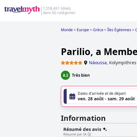
7,258,491 hôtels
dans 60 catégories
Monde
>
Europe
>
Grèce
>
Îles Égéennes
>
Parilio, a Membe
Náoussa
,
Kolympithres
Très bien
8.2
Dates d'arrivée et de départ
ven. 28 août - sam. 29 août
Information
Résumé des avis
Résumé par IA