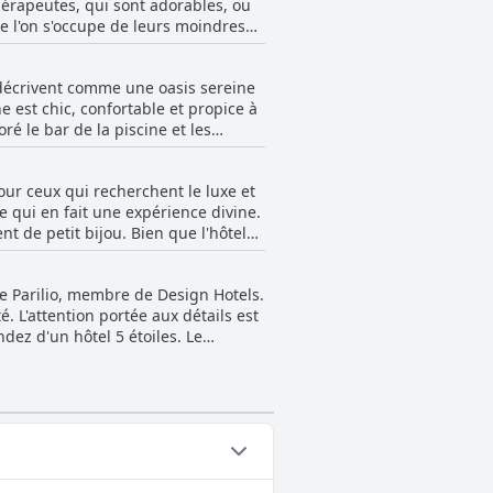
thérapeutes, qui sont adorables, ou
le, ce qui en fait l'endroit idéal
ue l'on s'occupe de leurs moindres
recommandées.
scrétion. Même le directeur est
é, mais dans l'ensemble, les
a décrivent comme une oasis sereine
e est chic, confortable et propice à
é le bar de la piscine et les
atout. Dans l'ensemble, les clients
ls aient jamais vues. Qu'il s'agisse
our ceux qui recherchent le luxe et
ette piscine a tout pour plaire !
e qui en fait une expérience divine.
t de petit bijou. Bien que l'hôtel
a hauteur, la majorité des
se détendre et profiter d'une
le Parilio, membre de Design Hotels.
piscine pourrait être amélioré. Dans
é. L'attention portée aux détails est
nt les attentes de nombreux clients.
ez d'un hôtel 5 étoiles. Le
ui rend le séjour des plus
. Si certains pensent qu'il y a
ent à dire que le Parilio est un lieu