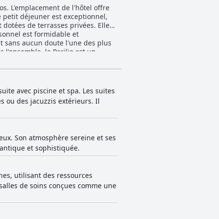
os. L'emplacement de l'hôtel offre
e petit déjeuner est exceptionnel,
dotées de terrasses privées. Elles
sonnel est formidable et
st sans aucun doute l'une des plus
s l'ensemble, le Parilio est un
nts.
uite avec piscine et spa. Les suites
 ou des jacuzzis extérieurs. Il
eux. Son atmosphère sereine et ses
mantique et sophistiquée.
nes, utilisant des ressources
x salles de soins conçues comme une