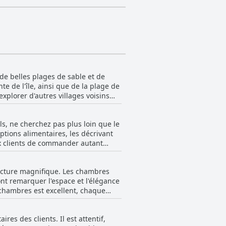
de belles plages de sable et de
te de l'île, ainsi que de la plage de
xplorer d'autres villages voisins
 entouré de chantiers de
 recommandé aux clients d'avoir une
s, ne cherchez pas plus loin que le
Malgré son éloignement du cœur de
ptions alimentaires, les décrivant
 vacances idéale pour ceux qui
aux clients de commander autant
ne et des produits locaux. En outre,
ieux clubs sandwichs. Les clients
tecture magnifique. Les chambres
me les gaufres et des options
nt remarquer l'espace et l'élégance
est impeccable et le personnel est
 chambres est excellent, chaque
s l'ensemble, un excellent petit-
ue des chambres bruyantes dans le
té du design et le confort des
es des clients. Il est attentif,
calmes avec de jolis balcons, des