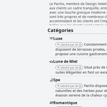
Le Parilio, membre de Design Hotels,
aux clients un cadre tranquille, ent
avec une touche grecque moderne et
sont très propres et de nombreux cl
accommodant et les clients ont l'im
belles que les clients aient jamais v
Catégories
superbe hôtel qui offre un havre de
Luxe
Constamment cl
Généré par IA
disposent de terrasses privées, 
propose une cuisine gastronom
Lune de Miel
Situé près de
Généré par IA
suites élégantes en font un exc
Spa
Parilio dispos
Généré par IA
naturelles et des herbes pour d
évasion sereine de la chaleur c
Romantique