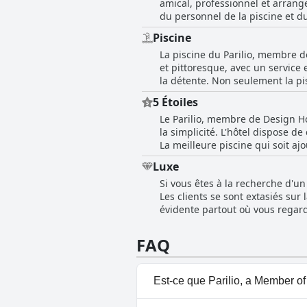
amical, professionnel et arrange
chaises longues et des jacuzzis. 
du personnel de la piscine et du
pour se détendre. Les suites a
besoins. Le service est impeccab
Piscine
visible et professionnel. Certai
La piscine du Parilio, membre de
commentaires sur le personnel 
et pittoresque, avec un service 
la détente. Non seulement la pi
délicieux en-cas qui y sont ser
5 Étoiles
ne tarissent pas d'éloges sur la
Le Parilio, membre de Design Hot
de faire des longueurs pour s'en
la simplicité. L'hôtel dispose d
La meilleure piscine qui soit aj
ne soit pas irréprochable, certai
Luxe
commentaires sont exceptionnels
Si vous êtes à la recherche d'u
ambiance paisible. Le service de
Les clients se sont extasiés sur 
l'ensemble, le Parilio est un su
évidente partout où vous regard
personnel est également très ap
agréables. Cet hôtel de charme e
FAQ
encore des progrès à faire pour a
de visite incontournable pour t
Est-ce que Parilio, a Member of