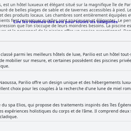
 est un hôtel luxueux et élégant situé sur la magnifique île de Par
ouré de belles plages de sable et de tavernes accessibles à pied. L
 des produits locaux. Les chambres sont entièrement équipées et 
ients font remarquer qu'elles sont spacieuses et élégantes. Le per
Lire les résumés des avis pour toutes les catégories
pression que l'on s'occupe de leurs moindres besoins. La piscine e
ues et le personnel de la piscine offre un service exceptionnel. Dan
 paix et de magnificence, dépassant les attentes de nombreux clie
assé parmi les meilleurs hôtels de luxe, Parilio est un hôtel tout-s
de mobilier sur mesure, et certaines possèdent des piscines privées
ique.
 Naoussa, Parilio offre un design unique et des hébergements luxu
ellent choix pour les couples à la recherche d'une lune de miel ro
e du spa Elios, qui propose des traitements inspirés des îles Égéen
es expériences holistiques du corps et de l'âme. Il comprend deu
ycladique.