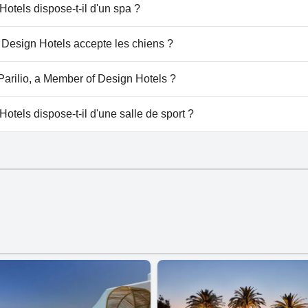
gn Hotels dispose de piscine(s) appartenant à une ou plusie
Hotels dispose-t-il d'un spa ?
arilio, a Member of Design Hotels.
 Design Hotels accepte les chiens ?
gn Hotels n'accepte pas les chiens.
 Parilio, a Member of Design Hotels ?
 à Parilio, a Member of Design Hotels.
otels dispose-t-il d'une salle de sport ?
gn Hotels dispose d'une salle de sport.