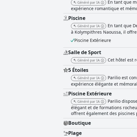
En tant que m
Généré par IA
expérience romantique et mémor
Piscine
En tant que De
Généré par IA
à Kolympithres Naoussa, il offr
Piscine Extérieure
Salle de Sport
Cet hôtel est 
Généré par IA
5 Étoiles
Parilio est co
Généré par IA
expérience élégante et mémorabl
Piscine Extérieure
Parilio dispos
Généré par IA
élégant et de formations rocheu
offrent également des piscines 
Boutique
Plage