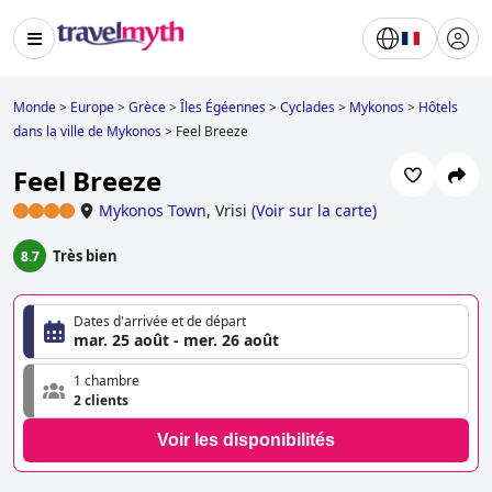
Monde
>
Europe
>
Grèce
>
Îles Égéennes
>
Cyclades
>
Mykonos
>
Hôtels
dans la ville de Mykonos
>
Feel Breeze
Feel Breeze
Mykonos Town
,
Vrisi
(
Voir sur la carte
)
Très bien
8.7
Dates d'arrivée et de départ
mar. 25 août - mer. 26 août
1 chambre
2 clients
Voir les disponibilités