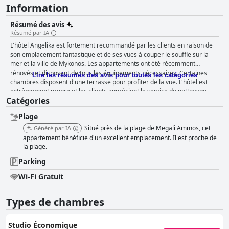
Information
Résumé des avis
Résumé par IA
L'hôtel Angelika est fortement recommandé par les clients en raison de
son emplacement fantastique et de ses vues à couper le souffle sur la
mer et la ville de Mykonos. Les appartements ont été récemment
rénovés et disposent de tous les équipements nécessaires. Certaines
Lire les résumés des avis pour toutes les catégories
chambres disposent d'une terrasse pour profiter de la vue. L'hôtel est
extrêmement propre et les clients apprécient le service de nettoyage
Catégories
quotidien. Le personnel, notamment la directrice Nora et l'hôtesse
Sophia, est loué pour sa gentillesse et sa serviabilité. Sophia ne ménage
Plage
pas ses efforts pour fournir des recommandations et des conseils, y
compris pour aller chercher les clients à l'aéroport. La proximité de la
Situé près de la plage de Megali Ammos, cet
Généré par IA
plage et le parking gratuit pour les voitures et les scooters font de l'hôtel
appartement bénéficie d'un excellent emplacement. Il est proche de
un excellent choix pour les voyageurs. Les lits sont également décrits
la plage.
comme confortables et bien entretenus, garantissant aux clients un
Parking
séjour agréable. Dans l'ensemble, l'hôtel Angelika offre un excellent
rapport qualité-prix et est fortement recommandé.
Wi-Fi Gratuit
Types de chambres
Studio Économique