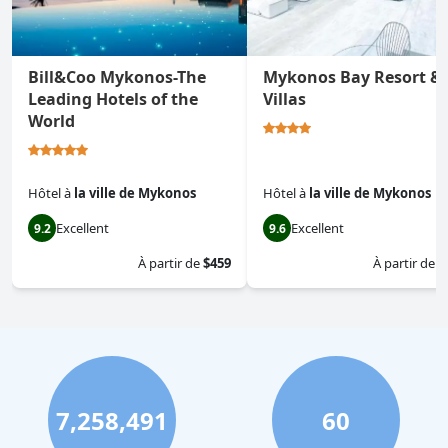
Bill&Coo Mykonos-The
Mykonos Bay Resort &
Leading Hotels of the
Villas
World
Hôtel
à
la ville de Mykonos
Hôtel
à
la ville de Mykonos
Excellent
Excellent
9.2
9.6
À partir de
$459
À partir de
$
7,258,491
60