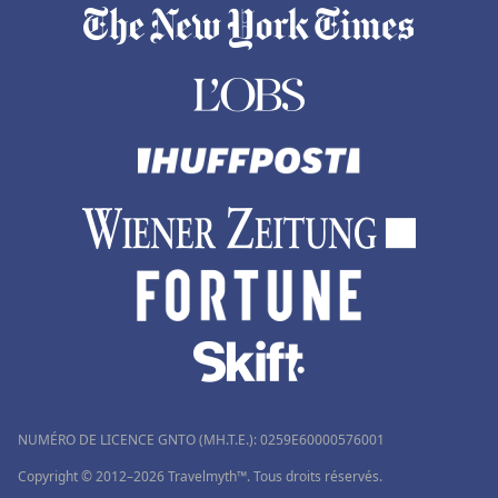
NUMÉRO DE LICENCE GNTO (MH.T.E.): 0259Ε60000576001
Copyright © 2012–2026 Travelmyth™. Tous droits réservés.