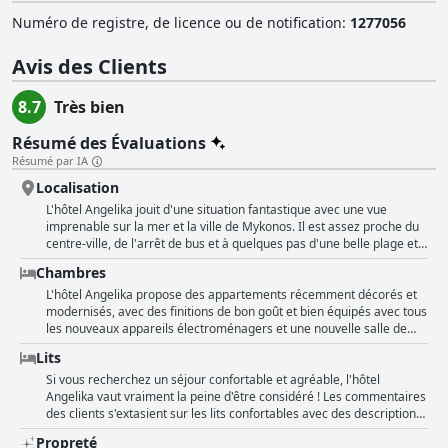
Numéro de registre, de licence ou de notification
:
1277056
Avis des Clients
8.7
Très bien
Résumé des Évaluations
Résumé par IA
Localisation
L'hôtel Angelika jouit d'une situation fantastique avec une vue
imprenable sur la mer et la ville de Mykonos. Il est assez proche du
centre-ville, de l'arrêt de bus et à quelques pas d'une belle plage et
de restaurants. Les appartements sont situés sur une colline,
Chambres
suffisamment loin des parties pour profiter d'un environnement
calme, mais assez près pour se rendre à pied à toutes les
L'hôtel Angelika propose des appartements récemment décorés et
attractions. L'hôte, Sophie, est très sympathique et serviable et la
modernisés, avec des finitions de bon goût et bien équipés avec tous
propriété est à proximité de tout, y compris de la location d'une
les nouveaux appareils électroménagers et une nouvelle salle de
voiture ou d'un quad et de l'épicerie. Les vues depuis le balcon/la
bains. Les clients peuvent profiter d'une vue à couper le souffle sur
Lits
terrasse et tous les appartements sont incroyables et valent
la mer et la ville depuis le sommet de la colline, certaines chambres
vraiment la montée de la colline. La vue sur le coucher de soleil est
disposant d'une terrasse pour admirer la vue. Les chambres sont
Si vous recherchez un séjour confortable et agréable, l'hôtel
particulièrement spectaculaire. Bien qu'il faille marcher un peu pour
très propres et abordables, avec des espaces douillets et
Angelika vaut vraiment la peine d'être considéré ! Les commentaires
se rendre au centre ville ou à la plage, l'emplacement est considéré
confortables. Bien que certaines chambres soient petites, elles sont
des clients s'extasient sur les lits confortables avec des descriptions
comme idéal et pratique par la plupart des gens.
suffisantes pour des séjours de courte durée et disposent de tous
telles que "assez confortable", "très très confortable" et "bon
Propreté
les équipements nécessaires. L'hôtel est proche du centre-ville, ce
matelas et grand lit". Les chambres elles-mêmes sont décrites