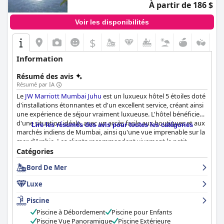
À partir de 186 $
Voir les disponibilités
$
Information
Résumé des avis
Résumé par IA
Le
JW Marriott Mumbai Juhu
est un luxueux hôtel 5 étoiles doté
d'installations étonnantes et d'un excellent service, créant ainsi
une expérience de séjour vraiment luxueuse. L'hôtel bénéficie
d'une situation idéale, avec un accès facile aux boutiques et aux
Lire les résumés des avis pour toutes les catégories
marchés indiens de Mumbai, ainsi qu'une vue imprenable sur la
mer d'Arabie. Les clients recommandent vivement le petit
déjeuner buffet délicieux et varié, les chambres spacieuses et
Catégories
confortables malgré quelques commentaires sur le mobilier
Bord De Mer
démodé et la propreté exceptionnelle de l'ensemble de l'hôtel.
Le personnel est courtois, serviable et accommodant, offrant un
Luxe
service personnalisé qui dépasse les attentes. La piscine est
charmante et bien entretenue, mais certains clients ont eu des
Piscine
expériences négatives en raison des rénovations et de la
Piscine à Débordement
Piscine pour Enfants
pollution des plages. L'hôtel est fortement recommandé aux
Piscine Vue Panoramique
Piscine Extérieure
familles car il propose un grand nombre d'installations et