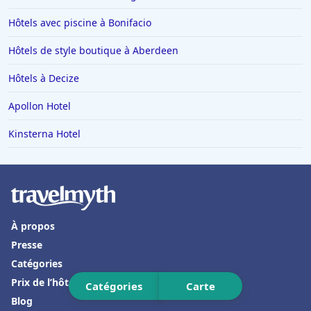
Hôtels à San Sebastian
Hôtels avec piscine à Bonifacio
Hôtels à Dieulefit
Hôtels de style boutique à Aberdeen
Hôtels à Châtillon-sur-Seine
Hôtels à Decize
Hôtels à Brest
Hôtels dans Loctudy
Apollon Hotel
Hôtels à Auron
Kinsterna Hotel
Hôtels à Thiers
Hôtels à Positano
Hôtels à Roscoff
Hôtels aux Baux-de-Provence
À propos
Presse
Hôtels dans le Gers
Catégories
Hôtels à Ramara
Prix de l’hôtellerie
Catégories
Carte
Hôtels dans la Drome
Blog