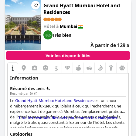
Mumbai, Powai, Series by Marriott)
Grand Hyatt Mumbai Hotel and
est un hôtel à prix
raisonnable qui offre d'excellentes installations dans les
Residences
chambres, assurant un excellent séjour à ses clients.
Hôtel à
Mumbai
Très bien
8,6
À partir de 129 $
Voir les disponibilités
$
Information
Résumé des avis
Résumé par IA
Le
Grand Hyatt Mumbai Hotel and Residences
est un choix
d'hébergement luxueux qui plaira à ceux qui recherchent une
expérience haut de gamme à Mumbai. L'emplacement pratique
de l'hôtel et son accès facile au sud de Bombay ont été salués,
Lire les résumés des avis pour toutes les catégories
malgré le trafic quasi constant à l'extérieur de l'hôtel. Les clients
ont généralement eu des expériences positives avec le petit-
déjeuner, en particulier l'excellente variété de plats proposés au
Catégories