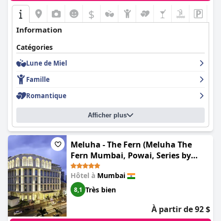
$
Information
Catégories
Lune de Miel
Famille
Romantique
Afficher plus
Meluha - The Fern (Meluha The
Fern Mumbai, Powai, Series by
Marriott)
Hôtel à
Mumbai
Très bien
8,1
À partir de 92 $