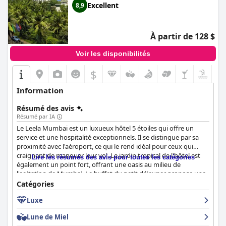
Excellent
8,9
À partir de 128 $
Voir les disponibilités
$
Information
Résumé des avis
Résumé par IA
Le Leela Mumbai est un luxueux hôtel 5 étoiles qui offre un
service et une hospitalité exceptionnels. Il se distingue par sa
proximité avec l'aéroport, ce qui le rend idéal pour ceux qui
craignent de manquer leur vol. Le jardin tropical de l'hôtel est
Lire les résumés des avis pour toutes les catégories
également un point fort, offrant une oasis au milieu de
l'agitation de Mumbai. Le buffet du petit déjeuner propose une
sélection impressionnante de plats occidentaux, européens et
Catégories
indiens, tandis que le dîner offre une nourriture variée et de
Luxe
qualité. Les chambres sont propres et confortables, certaines
étant spacieuses et bien entretenues. L'engagement de l'hôtel
Lune de Miel
en matière de propreté est un argument de vente et le