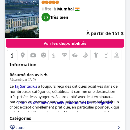
Hôtel à
Mumbai
Très bien
8,7
À partir de 151 $
Voir les disponibilités
$
Information
Résumé des avis
Résumé par IA
Le
Taj Santacruz
a toujours reçu des critiques positives dans de
nombreuses catégories, s'établissant comme une destination
très prisée des voyageurs. Sa proximité avec les terminaux
nationaux et internationaux de l'aéroport de Mumbai en fait un
Lire les résumés des avis pour toutes les catégories
choix exceptionnellement pratique, en particulier pour ceux qui
ont des vols tôt le matin ou tard le soir. Les voyageurs d'affaires
apprécient également sa connectivité directe avec les quartiers
Catégories
d'affaires et les banlieues ouest de la ville. Les clients apprécient
Luxe
fréquemment les vues splendides sur la piste de l'aéroport