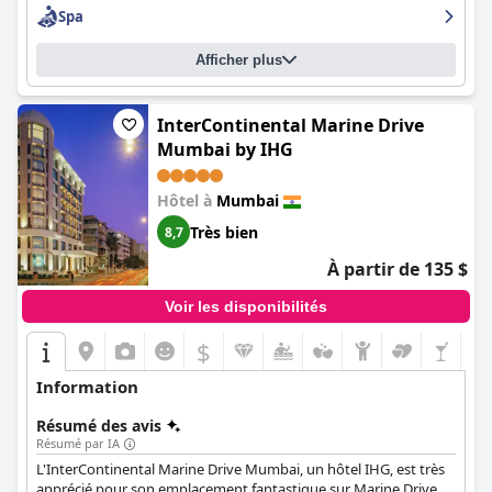
personnel est généralement décrit comme amical, accueillant et
Spa
attentif. La piscine est charmante et relaxante, entourée d'une
nature magnifique et de nombreuses plantes. Dans l'ensemble,
Afficher plus
le Leela Mumbai est un hôtel 5 étoiles exceptionnel que nous
vous recommandons vivement pour un séjour luxueux à
Mumbai.
InterContinental Marine Drive
Mumbai by IHG
Hôtel à
Mumbai
Très bien
8,7
À partir de 135 $
Voir les disponibilités
$
Information
Résumé des avis
Résumé par IA
L'InterContinental Marine Drive Mumbai, un hôtel IHG, est très
apprécié pour son emplacement fantastique sur Marine Drive,