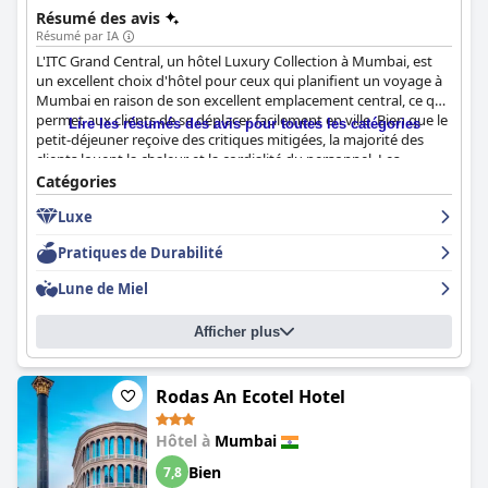
Résumé des avis
Résumé par IA
L'ITC Grand Central, un hôtel Luxury Collection à Mumbai, est
un excellent choix d'hôtel pour ceux qui planifient un voyage à
Mumbai en raison de son excellent emplacement central, ce qui
permet aux clients de se déplacer facilement en ville. Bien que le
Lire les résumés des avis pour toutes les catégories
petit-déjeuner reçoive des critiques mitigées, la majorité des
clients louent la chaleur et la cordialité du personnel. Les
chambres sont confortables, spacieuses et propres, avec de
Catégories
belles vues et des intérieurs haut de gamme. Les clients
Luxe
apprécient également les normes de propreté exceptionnelles
de l'hôtel. Le personnel offre un service exceptionnel, étant
Pratiques de Durabilité
amical, attentif et toujours prêt à aider. Malgré quelques
inconvénients mineurs, les clients recommandent vivement
Lune de Miel
l'hôtel comme une expérience cinq étoiles exceptionnelle
offrant une véritable ambiance de luxe et un excellent rapport
Afficher plus
qualité-prix.
Rodas An Ecotel Hotel
Hôtel à
Mumbai
Bien
7,8