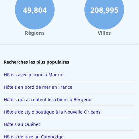
Hôtels à Tours
49,804
208,995
Hôtels à Concarneau
Hôtels à Saintes
Régions
Villes
Hôtels à Santorin
Hôtels à Montélimar
Hôtels à Aix-les-Bains
Recherches les plus populaires
Hôtels à Istanbul
Hôtels avec piscine à Madrid
Hôtels en Espagne
Hôtels en bord de mer en France
Hôtels à Ténériffe
Hôtels qui acceptent les chiens à Bergerac
Hôtels à Plailly
Hôtels de style boutique à la Nouvelle-Orléans
Hôtels à La Toussuire
Hôtels en Lorraine
Hôtels au Québec
Hôtels à Monte Carlo
Hôtels de luxe au Cambodge