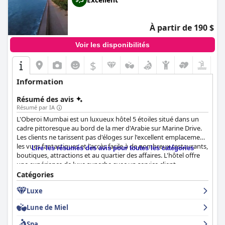
À partir de 190 $
Voir les disponibilités
$
Information
Résumé des avis
Résumé par IA
L'Oberoi Mumbai est un luxueux hôtel 5 étoiles situé dans un
cadre pittoresque au bord de la mer d'Arabie sur Marine Drive.
Les clients ne tarissent pas d'éloges sur l'excellent emplacement,
les vues fantastiques et l'accès facile à de nombreux restaurants,
Lire les résumés des avis pour toutes les catégories
boutiques, attractions et au quartier des affaires. L'hôtel offre
une expérience de luxe superbe avec un service client
exceptionnel et un personnel amical. Le petit déjeuner est très
Catégories
recommandé, avec un grand choix et des plats chauds
Luxe
fantastiques. Les restaurants indien et japonais sont
exceptionnels, tandis que le restaurant italien est cher et
Lune de Miel
propose de petites portions. Les chambres sont charmantes,
spacieuses et confortables et offrent une vue imprenable sur la
Spa