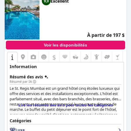
Excellent
9,0
À partir de 197 $
Voir les disponibilités
$
Information
Résumé des avis
Résumé par IA
Le St. Regis Mumbai est un grand hôtel cinq étoiles luxueux qui
offre des services et des installations exceptionnels. L'hôtel est
parfaitement situé, avec des bars branchés, des brasseries, des
restaurants et un centre commercial à une courte distance de
Lire les résumés des avis pour toutes les catégories
marche. Le buffet du petit déjeuner est le point fort de l'hôtel,
avec une grande variété d'options, notamment végétariennes
et de fruits de mer. Le restaurant pan-asiatique MeKong, situé
Catégories
au 37ème étage de l'hôtel, propose des plats succulents et des
Luxe
vues imprenables. Les chambres sont généralement spacieuses,