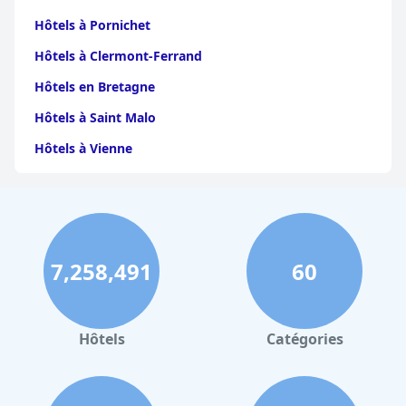
Hôtels à Pornichet
Hôtels à Clermont-Ferrand
Hôtels en Bretagne
Hôtels à Saint Malo
Hôtels à Vienne
Hôtels à Dijon
Hôtels à Perpignan
Hôtels au Grand-Bornand
7,258,491
60
Hôtels à Strasbourg
Hôtels à Valence
Hôtels à Gerardmer
Hôtels
Catégories
Hôtels au Mans
Hôtels à Nantes