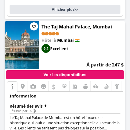
d'activités adaptées aux enfants. Dans l'ensemble, le
JW Marriott
Mumbai Juhu
est un choix fantastique pour ceux qui
Afficher plus
recherchent un séjour luxueux et opulent à Mumbai.
The Taj Mahal Palace, Mumbai
Hôtel à
Mumbai
Excellent
9,2
À partir de 247 $
Voir les disponibilités
$
Information
Résumé des avis
Résumé par IA
Le Taj Mahal Palace de Mumbai est un hôtel luxueux et
historique qui jouit d'une situation exceptionnelle au cœur de la
ville. Les clients ne tarissent pas d'éloges sur la position