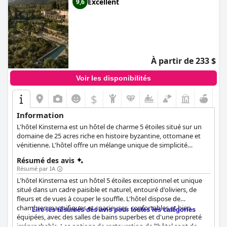
Excellent
9,6
À partir de 233 $
Voir les disponibilités
$
Information
L'hôtel Kinsterna est un hôtel de charme 5 étoiles situé sur un
domaine de 25 acres riche en histoire byzantine, ottomane et
vénitienne. L'hôtel offre un mélange unique de simplicité
architecturale, d'autosuffisance et d'hébergement luxueux,
Résumé des avis
comprenant des chambres, des suites et des villas. Les clients
Résumé par IA
peuvent profiter d'une expérience culinaire authentique avec
L'hôtel Kinsterna est un hôtel 5 étoiles exceptionnel et unique
des ingrédients d'origine locale dans les trois restaurants du
situé dans un cadre paisible et naturel, entouré d'oliviers, de
site, ainsi que de diverses activités telles que des dégustations
fleurs et de vues à couper le souffle. L'hôtel dispose de
de vins, des ateliers d'apiculture et des cours de cuisine. L'hôtel
chambres magnifiques et spacieuses, confortables et bien
accepte également les animaux de compagnie, ce qui garantit
Lire les résumés des avis pour toutes les catégories
équipées, avec des salles de bains superbes et d'une propreté
un séjour confortable à tous les clients.
irréprochable. Les options de restauration de l'hôtel sont de