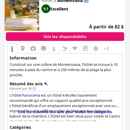
Hôtel à
Monemvasia
Excellent
9,1
À partir de 82 $
Voir les disponibilités
$
+3
Information
Construit sur une colline de Monemvasia, l'hôtel se trouve à 10
minutes à pied du centre et à 250 mètres de la plage la plus
proche.
Résumé des avis
Résumé par IA
L'hôtel
Panorama
est un hôtel 4 étoiles hautement
recommandé qui offre un rapport qualité-prix exceptionnel.
L'hôtel bénéficie d'un emplacement exceptionnel avec une vue
imprenable sur le célèbre rocher de Monemvasia depuis le
Lire les résumés des avis pour toutes les catégories
balcon de la chambre. L'hôtel est bien situé pour visiter le Castro
et explorer la ville, de nombreux clients appréciant
l'emplacement stratégique de l'hôtel. Les chambres sont
Catégories