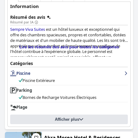
Information
Résumé des avis
Résumé par IA
Sempre Viva Suites
est un hôtel luxueux et exceptionnel qui
offre des chambres spacieuses, propres et confortables, dotées
de matériaux et d'un mobilier de haute qualité. Les lits sont très
appréciés pour leur confort et l'emplacement magnifique de
Lire les résumés des avis pour toutes les catégories
l'hôtel contribue à l'expérience globale. Le personnel est
remarquablement gentil, amical et serviable, offrant un
excellent service et faisant en sorte que les clients se sentent les
Catégories
bienvenus. La piscine est incroyable, belle et plus grande que
Piscine
d'habitude, avec une piscine à débordement qui offre une vue à
couper le souffle, parfaite pour se détendre au soleil. La piscine
Piscine Extérieure
est propre et bien entretenue, avec des installations de spa que
les clients ont beaucoup appréciées. Dans l'ensemble,
Parking
Sempre
Viva Suites
est un hôtel digne de 5 étoiles avec un personnel et
Bornes de Recharge Voitures Électriques
des équipements exceptionnels qui rendront votre séjour
agréable.
Plage
Afficher plus
Akra Morea Hotel & Residences