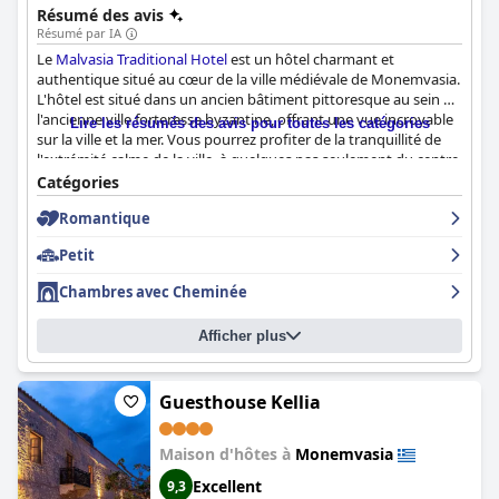
Résumé des avis
Résumé par IA
Le
Malvasia Traditional Hotel
est un hôtel charmant et
authentique situé au cœur de la ville médiévale de Monemvasia.
L'hôtel est situé dans un ancien bâtiment pittoresque au sein de
l'ancienne ville forteresse byzantine, offrant une vue incroyable
Lire les résumés des avis pour toutes les catégories
sur la ville et la mer. Vous pourrez profiter de la tranquillité de
l'extrémité calme de la ville, à quelques pas seulement du centre
animé rempli de boutiques, de cafés et de restaurants. Le petit-
Catégories
déjeuner est très apprécié des clients, beaucoup le décrivant
Romantique
comme incroyable, excellent, délicieux et copieux. Les chambres
sont magnifiquement décorées et fonctionnelles, certaines
Petit
étant même dotées de cheminées et de balcons privés avec une
vue imprenable sur la mer. Le personnel est amical et
Chambres avec Cheminée
arrangeant, offrant un service exceptionnel. Les lits sont
confortables et douillets, et la cheminée ajoute une touche de
Afficher plus
chaleur et de charme aux chambres. Le
Malvasia Traditional
Hotel
est un choix parfait pour les couples à la recherche d'une
retraite unique et paisible, ce qui en fait une expérience
purement romantique.
Guesthouse Kellia
Maison d'hôtes à
Monemvasia
Excellent
9,3