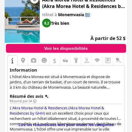
(Akra Morea Hotel & Residences by
GHH)
Hôtel à
Monemvasia
Très bien
8,2
À partir de 52 $
Voir les disponibilités
$
Information
L'hôtel Akra Monea est situé à Monemvasia et dispose de
jardins, d'un terrain de basket, d'un court de tennis. Il se trouve
à 3 km du château de Monemvasia. La beauté naturelle
environnante et le style moderne de l'hôtel en font un lieu de
Résumé des avis
séjour idéal.
Résumé par IA
L'
Akra Morea Hotel & Residences (Akra Morea Hotel &
Residences by GHH)
est un excellent choix pour ceux qui
recherchent un hôtel idéalement situé, à proximité de toutes les
commodités et à quelques kilomètres seulement du château de
Lire les résumés des avis pour toutes les catégories
Monemvasia. L'hôtel offre une vue imprenable sur la ville