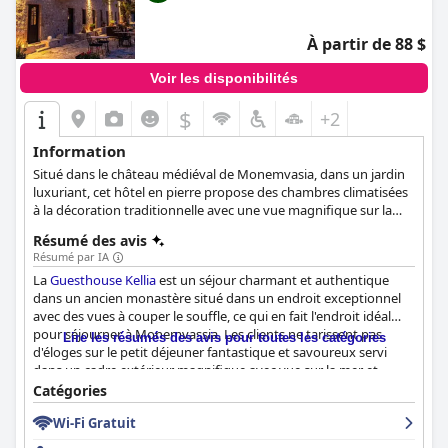
À partir de 88 $
Voir les disponibilités
$
+2
Information
Situé dans le château médiéval de Monemvasia, dans un jardin
luxuriant, cet hôtel en pierre propose des chambres climatisées
à la décoration traditionnelle avec une vue magnifique sur la
mer et le jardin.
Résumé des avis
Résumé par IA
La
Guesthouse Kellia
est un séjour charmant et authentique
dans un ancien monastère situé dans un endroit exceptionnel
avec des vues à couper le souffle, ce qui en fait l'endroit idéal
pour séjourner à Monemvassia. Les clients ne tarissent pas
Lire les résumés des avis pour toutes les catégories
d'éloges sur le petit déjeuner fantastique et savoureux servi
dans un cadre extérieur magnifique avec vue sur la mer et
l'église. Les chambres sont confortables et décorées avec des
Catégories
meubles anciens, certaines avec de hauts plafonds et des
Wi-Fi Gratuit
cheminées. L'hôtel est très propre et calme dans un endroit
pittoresque, parfait pour une escapade paisible. Le personnel