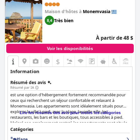
Maison d'hôtes à
Monemvasia
Très bien
8,4
À partir de 48 $
Voir les disponibilités
$
+3
Information
Résumé des avis
Résumé par IA
est une option d'hébergement fortement recommandée pour
ceux qui recherchent un séjour confortable et relaxant à
Monemvasia. Les appartements sont idéalement situés pour
explorer la ville à pied, avec la plage, la vieille ville, les
Lire les résumés des avis pour toutes les catégories
restaurants, les bars et les boutiques, tous accessibles à pied.
Malgré son emplacement central, les appartements sont situés
dans un quartier calme, ce qui en fait un endroit idéal pour un
Catégories
séjour paisible et relaxant. Les chambres sont modernes,
Plage
propres et spacieuses, avec des lits confortables et de grandes