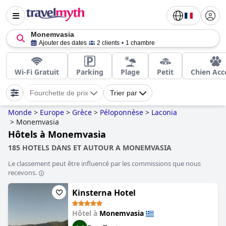
Monemvasia
Ajouter des dates
2 clients
1 chambre
Wi-Fi Gratuit
Parking
Plage
Petit
Chien Acc
Fourchette de prix
Trier par
Monde
>
Europe
>
Grèce
>
Péloponnèse
>
Laconia
>
Monemvasia
Hôtels à Monemvasia
185 HOTELS DANS ET AUTOUR A MONEMVASIA
Le classement peut être influencé par les commissions que nous
recevons.
Kinsterna Hotel
Hôtel à
Monemvasia