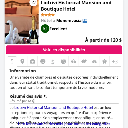
clients une expérience unique en son genre.
Liotrivi Historical Mansion and
Boutique Hotel
Hôtel à
Monemvasia
Excellent
9,1
À partir de 120 $
Voir les disponibilités
$
+3
Information
Une variété de chambres et de suites décorées individuellement
dans leur statut traditionnel, respectant l'histoire du manoir,
tout en offrant le confort temporaire de la vie moderne.
Résumé des avis
Résumé par IA
Le
Liotrivi Historical Mansion and Boutique Hotel
est un lieu
exceptionnel pour les voyageurs en quête d'une expérience
unique et élégante. Son emplacement magnifique, entouré
d'oliviers, offre un environnement paisible et magique aux
Lire les résumés des avis pour toutes les catégories