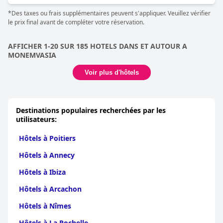
modernisation pourraient être effectués. Le petit déjeuner est
*Des taxes ou frais supplémentaires peuvent s'appliquer. Veuillez vérifier
une option agréable pour un court séjour, avec un café délicieux
le prix final avant de compléter votre réservation.
et un petit déjeuner simple mais excellent. La plage et
l'emplacement sont les points forts de la
Petrino Guesthouse
,
garantissant une expérience de vacances mémorable. Dans
AFFICHER 1-20 SUR 185 HOTELS DANS ET AUTOUR A
l'ensemble,
Petrino Guesthouse
offre un endroit paisible pour se
MONEMVASIA
détendre et profiter de la vue magnifique, ce qui en fait un bon
rapport qualité-prix.
Voir plus d'hôtels
Destinations populaires recherchées par les
utilisateurs:
Hôtels à Poitiers
Hôtels à Annecy
Hôtels à Ibiza
Hôtels à Arcachon
Hôtels à Nîmes
Hôtels à La Rochelle