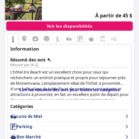
À partir de 45 $
Voir les disponibilités
$
+6
Information
Résumé des avis
Résumé par IA
L'hôtel Iris Beach est un excellent choix pour ceux qui
recherchent un endroit pratique et propre pour séjourner près
de Monemvasia. L'emplacement idéal de l'hôtel, à proximité
d'une belle plage de sable fin et de nombreux restaurants et
Lire les résumés des avis pour toutes les catégories
attractions à proximité, en fait un excellent point de départ pour
des excursions d'une journée. Les clients ne tarissent pas
d'éloges sur le petit-déjeuner délicieux et varié servi sur une
Catégories
belle véranda offrant une vue imprenable sur Monemvassia et
Lune de Miel
la mer. Le personnel est décrit comme très amical, accueillant et
serviable, se mettant en quatre pour que les clients se sentent
Parking
comme chez eux. Bien que certains clients aient trouvé les
chambres un peu vieillottes, elles sont parfaitement adéquates
Bon Marché