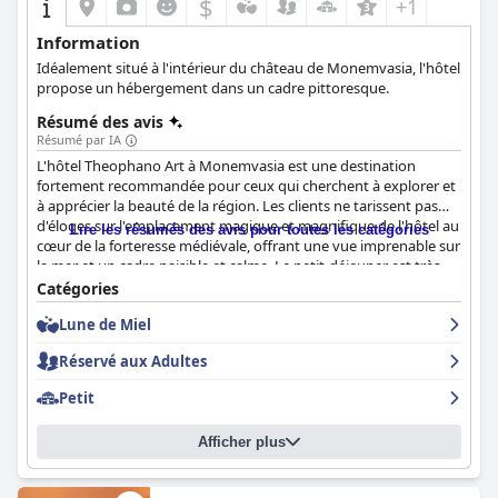
$
+1
Information
Idéalement situé à l'intérieur du château de Monemvasia, l'hôtel
propose un hébergement dans un cadre pittoresque.
Résumé des avis
Résumé par IA
L'hôtel Theophano Art à Monemvasia est une destination
fortement recommandée pour ceux qui cherchent à explorer et
à apprécier la beauté de la région. Les clients ne tarissent pas
d'éloges sur l'emplacement magique et magnifique de l'hôtel au
Lire les résumés des avis pour toutes les catégories
cœur de la forteresse médiévale, offrant une vue imprenable sur
la mer et un cadre paisible et calme. Le petit-déjeuner est très
apprécié pour ses options délicieuses, faites maison et
Catégories
abondantes servies dans une belle cour. Les chambres sont bien
Lune de Miel
décorées avec des meubles anciens et des lits confortables,
certaines disposent même de cheminées d'origine et sont
Réservé aux Adultes
impeccablement propres et bien entretenues. Le personnel est
connu pour son hospitalité chaleureuse et serviable, la
Petit
propriétaire étant décrite comme l'hôtesse parfaite. L'hôtel est
également une destination romantique, offrant une expérience
Afficher plus
inoubliable avec des vues à couper le souffle et une ambiance
familiale chaleureuse. Dans l'ensemble, le
Theophano Art Hotel
est une destination exceptionnelle et unique qui offre à ses