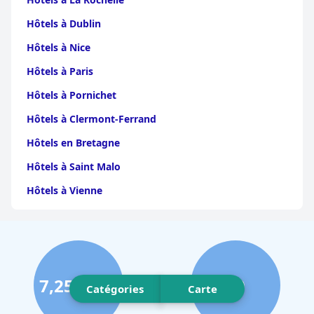
Hôtels à Dublin
Hôtels à Nice
Hôtels à Paris
Hôtels à Pornichet
Hôtels à Clermont-Ferrand
Hôtels en Bretagne
Hôtels à Saint Malo
Hôtels à Vienne
Hôtels à Dijon
Hôtels à Perpignan
Hôtels au Grand-Bornand
7,258,491
60
Hôtels à Strasbourg
Catégories
Carte
Hôtels à Valence