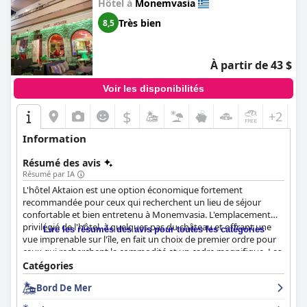
Hôtel à
Monemvasia
Très bien
8,5
À partir de 43 $
Voir les disponibilités
$
+2
Information
Résumé des avis
Résumé par IA
L'hôtel Aktaion est une option économique fortement
recommandée pour ceux qui recherchent un lieu de séjour
confortable et bien entretenu à Monemvasia. L'emplacement
privilégié de l'hôtel, à quelques pas du château et offrant une
Lire les résumés des avis pour toutes les catégories
vue imprenable sur l'île, en fait un choix de premier ordre pour
ceux qui recherchent la commodité et un cadre magnifique. Les
clients ont été enchantés par le petit-déjeuner copieux, délicieux
Catégories
et varié, avec la possibilité de manger sur place et de faire
Bord De Mer
préparer des œufs à leur goût. Les chambres sont spacieuses,
propres et bien meublées avec des balcons offrant une vue