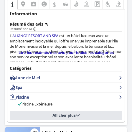
$
Information
Résumé des avis
Résumé par IA
L'
ALKINOI RESORT AND SPA
est un hôtel luxueux avec un
emplacement incroyable qui offre une vue imprenable sur l'île
de Monemvasia et la mer depuis le balcon, la terrasse et la
piscine extérieure. Les clients louent le personnel de l'hôtel pour
Lire les résumés des avis pour toutes les catégories
son service exceptionnel et son excellente hospitalité. L'hôtel
propose un buffet de petit-déjeuner riche et varié avec de
bonnes options, bien que les fruits frais fassent défaut. Les
Catégories
chambres sont spacieuses, magnifiquement aménagées et
Lune de Miel
d'une propreté étincelante, avec des équipements modernes.
Les installations et les services du spa sont tout aussi
Spa
impressionnants et la piscine extérieure est décrite comme
immense, charmante et parfaite. Dans l'ensemble, les clients
Piscine
vivent une expérience de rêve avec des installations et des
Piscine Extérieure
services exceptionnels dans un endroit idéal pour explorer
Monemvasia.
Afficher plus