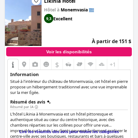
Likinia Hotel
Hôtel à
Monemvasia
Excellent
9,3
À partir de 151 $
Voir les disponibilités
$
+1
Information
Situé à l'intérieur du château de Monemvasia, cet hôtel en pierre
propose un hébergement traditionnel avec une vue imprenable
sur la mer Égée.
Résumé des avis
Résumé par IA
L'hôtel Likinia à Monemvasia est un hôtel pittoresque et
authentique situé au cœur du centre historique, avec des
chambres réparties sur les collines pour offrir une vue
imprenable sur la mer. Les clients peuvent facilement explorer le
Lire les résumés des avis pour toutes les catégories
centre-ville avec ses boutiques, restaurants et bars à quelques