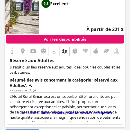
Excellent
9,5
À partir de 221 $
Voir les disponibilités
$
Réservé aux Adultes
Il s'agit d'un lieu réservé aux adultes, idéal pour les couples et les
célibataires.
Résumé des avis concernant la catégorie 'Réservé aux
Adultes'.
Résumé par IA
L'Hotel Rural Biniarroca est un superbe hôtel rural entouré par
la nature et réservé aux adultes. L'hôtel propose un
hébergement exceptionnel et paisible, permettant aux clients
de se détendre et de se relaxer. L'expérience authentique et de
Lire les résumés des avis pour toutes les catégories
haute qualité, associée à la magnifique rénovation de bâtiments
agricoles traditionnels, crée un petit paradis. Les jardins matures
et la piscine parfaite sont parfaits pour les couples et