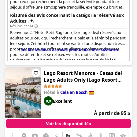
pour ceux qui recherchent la paix et la sérénité pendant leur
séjour. Il offre une atmosphère tranquille, exempte du bruit et
de l'activité des enfants. Le personnel de l'hôtel est accueillant et
Résumé des avis concernant la catégorie 'Réservé aux
hospitalier, faisant en sorte que les clients se sentent comme
Adultes'.
chez eux.
Résumé par IA
Bienvenue à l'Hôtel Petit Sagitario, le refuge idéal réservé aux
adultes pour ceux qui recherchent la paix et la sérénité pendant
leur séjour. Cet hôtel tout neuf se vante d'une disposition très
propre et spacieuse, offrant aux clients amplement d'espace
Lire les résumés des avis pour toutes les catégories
pour se détendre et se relaxer. Avec les mots « Adultes
Seulement » si bien mis en évidence dans le nom de l'hôtel,
cette atmosphère tranquille est une priorité absolue pour
l'hôtel, s'adressant spécifiquement à ceux qui recherchent une
Lago Resort Menorca - Casas del
escapade paisible. L'ambiance calme n'est pas passée inaperçue
Lago Adults Only (Lago Resort
auprès des clients, qui apprécient le sentiment de calme et de
Menorca)
détente qui imprègne l'hôtel. Malgré l'existence d'une version
Hôtel à
Cala en Bosch
familiale de l'hôtel de l'autre côté de la rue, l'expérience réservée
aux adultes à l'Hôtel Petit Sagitario (Adults only) reste un choix
Excellent
8,9
de premier ordre pour ceux qui recherchent une évasion
paisible. La struttura molto accogliente ne fait qu'ajouter à
À partir de 95 $
l'attrait général de cet hôtel. Venez découvrir la tranquillité par
vous-même à l'Hôtel Petit Sagitario (Adults only).
Voir les disponibilités
$