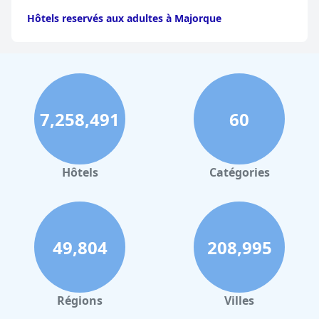
Hôtels reservés aux adultes à Majorque
7,258,491
60
Hôtels
Catégories
49,804
208,995
Régions
Villes