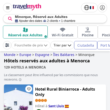
Minorque, Réservé aux Adultes
Ajouter des dates
2 clients
1 chambre
Réservé aux Adultes
Wi-Fi Gratuit
Piscine
Pisc
Ciutadella
Port 
Fourchette de prix
Trier par
Monde
>
Europe
>
Espagne
>
Îles Baléares
>
Minorque
Hôtels reservés aux adultes à Menorca
129 HOTELS A MENORCA
Le classement peut être influencé par les commissions que nous
recevons.
Hotel Rural Biniarroca - Adults
Only
Hôtel à
Sant Lluis