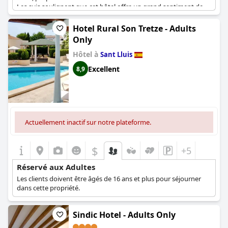
Les avis soulignent que cet hôtel offre un grand sentiment de
relaxation et de tranquillité aux clients qui cherchent à échapper
à l'agitation de la vie quotidienne. Dans l'ensemble, l'
Hotel Playa
Hotel Rural Son Tretze - Adults
Santandria Adults Only
est le choix idéal pour tous ceux qui
Only
recherchent une escapade paisible, romantique et sereine.
Hôtel à
Sant Lluis
Excellent
8,9
Actuellement inactif sur notre plateforme.
$
+5
Réservé aux Adultes
Les clients doivent être âgés de 16 ans et plus pour séjourner
dans cette propriété.
Sindic Hotel - Adults Only