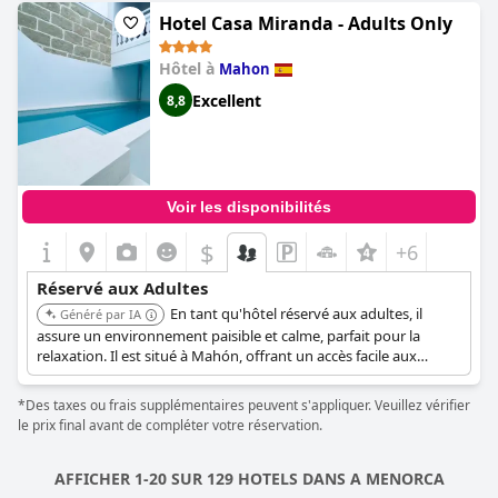
déjeuner et sur l'attention portée aux détails. Niché au cœur de
Hotel Casa Miranda - Adults Only
Mahon, cet hôtel "cool" est idéal pour ceux qui veulent
découvrir le charme de la vieille ville. Que vous soyez en ville
Hôtel à
Mahon
pour les affaires ou pour le plaisir, le
Sindic Hotel - Adults Only
est l'endroit idéal pour vous offrir confort et détente.
Excellent
8,8
Voir les disponibilités
$
+6
Réservé aux Adultes
En tant qu'hôtel réservé aux adultes, il
Généré par IA
assure un environnement paisible et calme, parfait pour la
relaxation. Il est situé à Mahón, offrant un accès facile aux
attractions de la ville. L'hôtel offre un séjour confortable et
agréable.
*Des taxes ou frais supplémentaires peuvent s'appliquer. Veuillez vérifier
le prix final avant de compléter votre réservation.
AFFICHER 1-20 SUR 129 HOTELS DANS A MENORCA