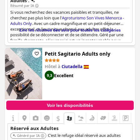
Adultes'.
Résumé par IA
Si vous recherchez des vacances paisibles et tranquilles, ne
cherchez pas plus loin que l'
Agroturismo Son Vives Menorca -
Adults Only
. Avec un cadre magnifique et un petit-déjeuner
exceptionnel, ce lieu unique réservé aux adultes offre la
Lire les résumés des avis pour toutes les catégories
possibilité de se déconnecter et de se détendre. Géré par une
famille charmante, séjourner ici est un incontournable pour
quiconque visite Minorque. Les critiques ont été élogieuses à
son sujet, avec de multiples mentions de son atmosphère
Petit Sagitario Adults only
unique et du fait que c'est un endroit fantastique pour
séjourner. Alors, qu'attendez-vous ? Réservez votre séjour à
Hôtel à
Ciutadella
l'
Agroturismo Son Vives Menorca - Adults Only
dès aujourd'hui !
Excellent
9,3
Voir les disponibilités
$
Réservé aux Adultes
C'est le refuge idéal réservé aux adultes
Généré par IA