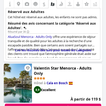
$
Réservé aux Adultes
Cet hôtel est réservé aux adultes, les enfants ne sont pas admis.
Résumé des avis concernant la catégorie 'Réservé aux
Adultes'.
Résumé par IA
AluaSoul Menorca - Adults Only
offre une expérience de séjour
tranquille et de qualité pour les adultes à la recherche d'une
escapade paisible. Bien que certains avis soient partagés sur
l'affirmation de l'hôtel d'être "réservé aux adultes", la majorité
Lire les résumés des avis pour toutes les catégories
des clients ont trouvé que l'atmosphère générale était axée sur
les adultes. Ce complexe en bord de mer propose plusieurs
piscines et options de restauration, avec une piscine principale
et un restaurant accessibles aux enfants, tout en conservant un
Valentin Star Menorca - Adults
environnement calme. Pour ceux qui recherchent une
Only
expérience plus exclusive, le bar et les autres zones de piscine
sont réservés aux adultes. Dans l'ensemble, AluaSoul Menorca
Hôtel à
Cala en Bosch
offre une excellente option pour les adultes à la recherche de
vacances relaxantes.
Excellent
8,9
À partir de 119 $