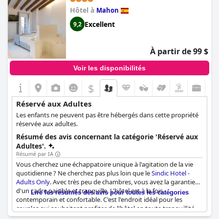
Hôtel à
Mahon
Excellent
9,2
À partir de 99 $
Voir les disponibilités
$
Réservé aux Adultes
Les enfants ne peuvent pas être hébergés dans cette propriété
réservée aux adultes.
Résumé des avis concernant la catégorie 'Réservé aux
Adultes'.
Résumé par IA
Vous cherchez une échappatoire unique à l'agitation de la vie
quotidienne ? Ne cherchez pas plus loin que le
Sindic Hotel -
Adults Only
. Avec très peu de chambres, vous avez la garantie
d'un cadre paisible et tranquille. L'hôtel est à la fois
Lire les résumés des avis pour toutes les catégories
contemporain et confortable. C'est l'endroit idéal pour les
couples qui souhaitent profiter de l'hôtel en toute tranquillité.
Les clients ne tarissent pas d'éloges sur l'incroyable petit