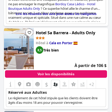
ne pas envisager le magnifique
Bordoy Casa Ládico - Hotel
Boutique Adults Only
? Ce superbe hôtel allie le charme d'un
bâtiment ancien à un décor moderne, pour une expérience
Lire les résumés des avis pour toutes les catégories
vraiment unique et spéciale. Situé dans une rue calme au cœur
de Mahon, l'hôtel est idéalement placé pour explorer la région.
Et comme seuls les jeunes enfants ne sont pas autorisés, vous
pouvez être assuré d'un environnement calme et paisible.
Hotel Sa Barrera - Adults Only
L'hôtel est magnifiquement conçu avec une grande attention
aux détails et le personnel est amical et accueillant. Les
Hôtel à
Cala en Porter
chambres sont spacieuses et confortables et certaines
disposent même d'une terrasse où vous pouvez profiter du
Très bien
8,5
soleil pendant la sieste. En bref, si vous recherchez une
expérience luxueuse et exclusive, ne cherchez pas plus loin que
Bordoy Casa Ládico - Hotel Boutique Adults Only
!
À partir de 106 $
Voir les disponibilités
$
+2
Réservé aux Adultes
Le règlement de cet hôtel stipule que les clients doivent être
âgés d'au moins 18 ans pour pouvoir s'enregistrer.