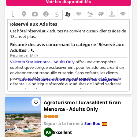
Voir les disponibilités
$
Réservé aux Adultes
Cet hôtel réservé aux adultes ne convient qu'aux clients âgés de
18 ans et plus.
Résumé des avis concernant la catégorie 'Réservé aux
Adultes'.
Résumé par IA
Valentin Star Menorca - Adults Only
offre une atmosphère
sophistiquée conçue exclusivement pour les adultes, créant un
environnement tranquille et serein. Sans enfants, les clients
peuvent profiter d'un cadre propre et paisible, parfait pour la
Lire les résumés des avis pour toutes les catégories
détente. La politique réservée aux adultes de l'hôtel s'adresse
principalement aux personnes âgées et aux couples,
garantissant ainsi une ambiance calme et tranquille. L'accent
particulier mis sur le fait d'être un complexe réservé aux adultes
Agroturismo Llucasaldent Gran
était une priorité absolue pour de nombreux clients,
Menorca - Adults Only
contribuant de manière significative à leurs expériences
positives. Ce concept unique offre une retraite reposante et
agréable, loin de l'agitation habituelle, ce qui en fait un choix
Séjour à la ferme à
Son Bou
idéal pour ceux qui recherchent une escapade sophistiquée et
Excellent
9,6
sans enfants.