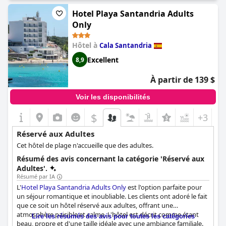
tranquillité. La nature boutique de l'hôtel signifie que le service
Hotel Playa Santandria Adults
personnalisé et l'attention aux détails sont prioritaires, assurant
un séjour mémorable.
Only
Hôtel à
Cala Santandria
Excellent
8,9
À partir de 139 $
Voir les disponibilités
$
+3
Réservé aux Adultes
Cet hôtel de plage n'accueille que des adultes.
Résumé des avis concernant la catégorie 'Réservé aux
Adultes'.
Résumé par IA
L'
Hotel Playa Santandria Adults Only
est l'option parfaite pour
un séjour romantique et inoubliable. Les clients ont adoré le fait
que ce soit un hôtel réservé aux adultes, offrant une
atmosphère paisible et calme. L'hôtel est décrit comme étant
Lire les résumés des avis pour toutes les catégories
beau, propre et d'une taille idéale avec une ambiance familiale.