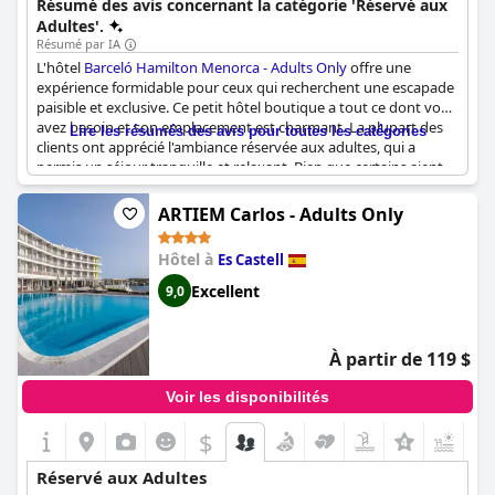
Résumé des avis concernant la catégorie 'Réservé aux
Adultes'.
Résumé par IA
L'hôtel
Barceló Hamilton Menorca - Adults Only
offre une
expérience formidable pour ceux qui recherchent une escapade
paisible et exclusive. Ce petit hôtel boutique a tout ce dont vous
avez besoin et son emplacement est charmant. La plupart des
Lire les résumés des avis pour toutes les catégories
clients ont apprécié l'ambiance réservée aux adultes, qui a
permis un séjour tranquille et relaxant. Bien que certains aient
trouvé l'ambiance un peu plate, dans l'ensemble, l'hôtel a été
jugé confortable, agréable et calme.
ARTIEM Carlos - Adults Only
Hôtel à
Es Castell
Excellent
9,0
À partir de 119 $
Voir les disponibilités
$
+8
Réservé aux Adultes