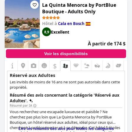
constituent un havre de bien-être. L'ambiance de cet hôtel-
La Quinta Menorca by PortBlue
boutique est tout simplement merveilleuse. Les clients peuvent
Boutique - Adults Only
échapper à l'agitation de la vie quotidienne et trouver une
merveilleuse oasis à l'Hotel Rural Biniarroca. C'est un endroit où
Hôtel à
Cala en Bosch
le temps s'est arrêté, donnant aux visiteurs l'opportunité de
profiter du calme et de l'authenticité de Minorque. Un excellent
Excellent
8,9
séjour attend ceux qui souhaitent découvrir le charme de l'Hôtel
Rural Biniarroca réservé aux adultes.
À partir de 174 $
Voir les disponibilités
$
Réservé aux Adultes
Les invités de moins de 16 ans ne sont pas autorisés dans cette
propriété.
Résumé des avis concernant la catégorie 'Réservé aux
Adultes'.
Résumé par IA
Vous recherchez une escapade luxueuse et paisible ? Ne
cherchez pas plus loin que La Quinta Menorca by PortBlue
Boutique, un hôtel réservé aux adultes, idéal pour ceux qui
cherchent à se déconnecter et à se détendre. Cet hôtel 5 étoiles
Lire les résumés des avis pour toutes les catégories