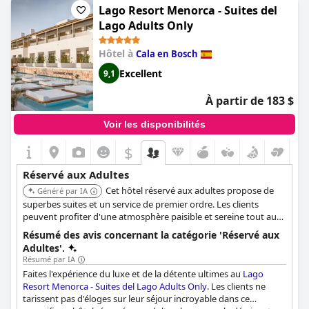
Lago Resort Menorca - Suites del
Lago Adults Only
Hôtel à
Cala en Bosch
Excellent
9,1
À partir de 183 $
Voir les disponibilités
$
Réservé aux Adultes
Cet hôtel réservé aux adultes propose de
Généré par IA
superbes suites et un service de premier ordre. Les clients
peuvent profiter d'une atmosphère paisible et sereine tout au
long de leur séjour. Il offre un confort luxueux, une cuisine
Résumé des avis concernant la catégorie 'Réservé aux
raffinée et de magnifiques vues sur le coucher de soleil.
Adultes'.
Résumé par IA
Faites l'expérience du luxe et de la détente ultimes au
Lago
Resort Menorca - Suites del Lago Adults Only
. Les clients ne
tarissent pas d'éloges sur leur séjour incroyable dans ce