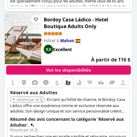
est spécialement conçu pour les adultes, même ceux de 65 ans
et plus, et offre une atmosphère tranquille, à l'abri du bruit et de
l'activité des enfants. Le personnel de l'hôtel est accueillant et
hospitalier, ce qui permet aux clients de se sentir comme chez
Bordoy Casa Ládico - Hotel
eux. Les installations sont excellentes et l'hôtel est fier de créer
Boutique Adults Only
un environnement serein où les clients peuvent se détendre. Le
thème latino-américain de l'hôtel, associé à la sophistication
européenne, offre une expérience unique, parfaite pour les
Hôtel à
Mahon
couples à la recherche d'une retraite romantique inégalable.
Excellent
9,0
Bien que certaines critiques mentionnent que l'hôtel n'est pas à
la hauteur des standards 5 étoiles, dans l'ensemble, La Quinta
À partir de 116 $
Menorca by PortBlue Boutique est une destination fortement
recommandée pour une courte escapade ou une pause
Voir les disponibilités
reposante.
$
Réservé aux Adultes
En tant qu'hôtel de charme, le Bordoy Casa
Généré par IA
Ládico offre une expérience intime et exclusive réservée aux
adultes. Son design unique et son service personnalisé créent
un séjour tranquille et mémorable.
Résumé des avis concernant la catégorie 'Réservé aux
Adultes'.
Résumé par IA
Si vous recherchez une escapade paisible et relaxante, pourquoi