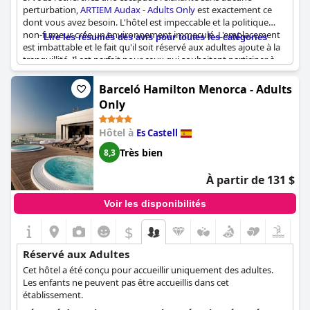
perturbation,
ARTIEM Audax - Adults Only
est exactement ce
dont vous avez besoin. L'hôtel est impeccable et la politique
non-fumeur crée un environnement immaculé. L'emplacement
Lire les résumés des avis pour toutes les catégories
est imbattable et le fait qu'il soit réservé aux adultes ajoute à la
tranquillité. Il est parfait pour ceux qui souhaitent participer à
des activités récréatives ou simplement se détendre. L'hôtel
dispose d'un fantastique centre de bien-être et le personnel se
Barceló Hamilton Menorca - Adults
consacre à assurer votre confort. C'est un paradis idéal pour
Only
tous ceux qui recherchent la qualité et la tranquillité lors de leur
séjour.
Hôtel à
Es Castell
Très bien
8,3
À partir de 131 $
Voir les disponibilités
$
Réservé aux Adultes
Cet hôtel a été conçu pour accueillir uniquement des adultes.
Les enfants ne peuvent pas être accueillis dans cet
établissement.