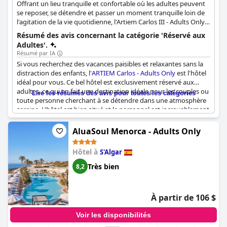
Offrant un lieu tranquille et confortable où les adultes peuvent
se reposer, se détendre et passer un moment tranquille loin de
l'agitation de la vie quotidienne, l'Artiem Carlos III - Adults Only
est un hôtel idéal pour les adultes uniquement. L'hôtel propose
Résumé des avis concernant la catégorie 'Réservé aux
des chambres spacieuses et lumineuses, un large éventail
Adultes'.
d'équipements et d'installations, une piscine offrant une vue
Résumé par IA
imprenable sur la mer Méditerranée et une atmosphère des
Si vous recherchez des vacances paisibles et relaxantes sans la
plus relaxantes.
distraction des enfants, l'
ARTIEM Carlos - Adults Only
est l'hôtel
idéal pour vous. Ce bel hôtel est exclusivement réservé aux
adultes, ce qui en fait une destination idéale pour les couples ou
Lire les résumés des avis pour toutes les catégories
toute personne cherchant à se détendre dans une atmosphère
sereine. L'hôtel est bien situé et le personnel est incroyablement
amical, ce qui lui vaut une note parfaite de 10 de la part de
nombreux clients. Les couples en lune de miel apprécient
AluaSoul Menorca - Adults Only
particulièrement l'expérience idyllique de l'
ARTIEM Carlos -
Adults Only
et de nombreux commentaires recommandent
Hôtel à
S'Algar
l'hôtel pour un séjour confortable et reposant. Si vous cherchez
un endroit pour vous détendre et vous ressourcer, ne manquez
Très bien
8,2
pas de visiter l'
ARTIEM Carlos - Adults Only
lors de vos
prochaines vacances.
À partir de 106 $
Voir les disponibilités