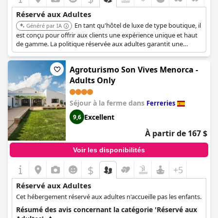
Réservé aux Adultes
En tant qu'hôtel de luxe de type boutique, il
Généré par IA
est conçu pour offrir aux clients une expérience unique et haut
de gamme. La politique réservée aux adultes garantit une
ambiance calme et relaxante, idéale pour les couples ou les
voyageurs solitaires en quête de tranquillité. La nature boutique
Agroturismo Son Vives Menorca -
de l'hôtel signifie que le service personnalisé et l'attention aux
détails sont prioritaires, assurant un séjour mémorable.
Adults Only
Séjour à la ferme dans
Ferreries
Excellent
9,6
À partir de 167 $
Voir les disponibilités
$
+5
Réservé aux Adultes
Cet hébergement réservé aux adultes n'accueille pas les enfants.
Résumé des avis concernant la catégorie 'Réservé aux