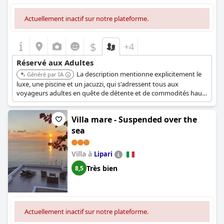
Actuellement inactif sur notre plateforme.
$
+4
Réservé aux Adultes
La description mentionne explicitement le
Généré par IA
luxe, une piscine et un jacuzzi, qui s'adressent tous aux
voyageurs adultes en quête de détente et de commodités haut
de gamme. La configuration de la villa offre plus d'espace et
d'intimité par rapport à une chambre d'hôtel standard.
Villa mare - Suspended over the
sea
Villa à
Lipari
Très bien
8,5
Actuellement inactif sur notre plateforme.