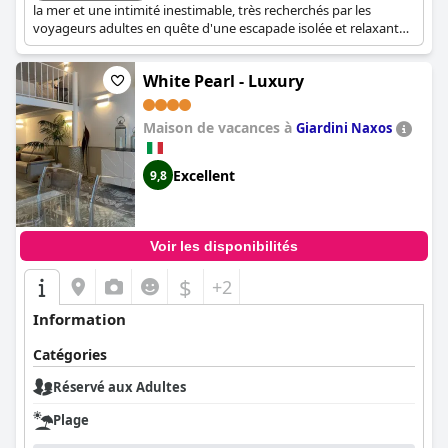
la mer et une intimité inestimable, très recherchés par les
voyageurs adultes en quête d'une escapade isolée et relaxante.
La configuration de la villa offre plus d'espace et d'exclusivité.
White Pearl - Luxury
Maison de vacances à
Giardini Naxos
Excellent
9,8
Voir les disponibilités
$
+2
Information
Catégories
Réservé aux Adultes
Plage