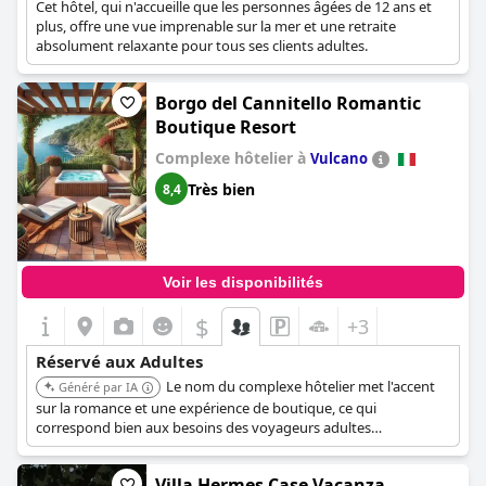
Cet hôtel, qui n'accueille que les personnes âgées de 12 ans et
plus, offre une vue imprenable sur la mer et une retraite
absolument relaxante pour tous ses clients adultes.
Borgo del Cannitello Romantic
Boutique Resort
Complexe hôtelier à
Vulcano
Très bien
8,4
Voir les disponibilités
$
+3
Réservé aux Adultes
Le nom du complexe hôtelier met l'accent
Généré par IA
sur la romance et une expérience de boutique, ce qui
correspond bien aux besoins des voyageurs adultes
recherchant un environnement tranquille et exclusif. L'étiquette
« Romantique » suggère qu'il s'adresse aux couples et à ceux
Villa Hermes Case Vacanza