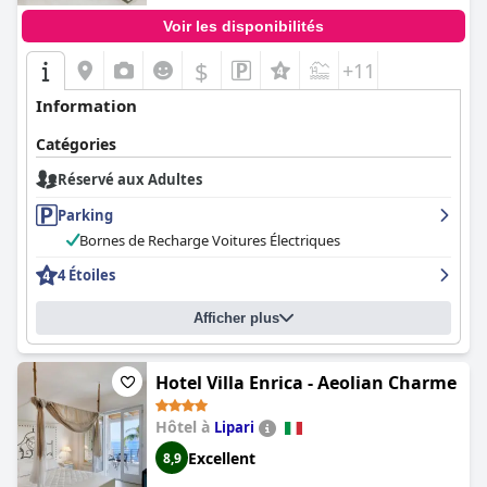
Voir les disponibilités
$
+11
Information
Catégories
Réservé aux Adultes
Parking
Bornes de Recharge Voitures Électriques
4 Étoiles
Afficher plus
Hotel Villa Enrica - Aeolian Charme
Hôtel à
Lipari
Excellent
8,9