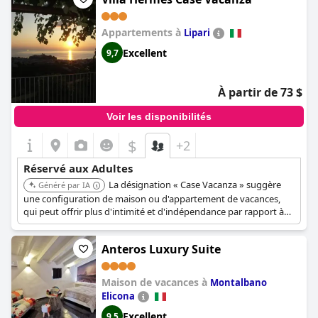
qui recherchent une évasion sereine.
Appartements à
Lipari
Excellent
9,7
À partir de 73 $
Voir les disponibilités
$
+2
Réservé aux Adultes
La désignation « Case Vacanza » suggère
Généré par IA
une configuration de maison ou d'appartement de vacances,
qui peut offrir plus d'intimité et d'indépendance par rapport à
un hôtel traditionnel. Cela peut être attrayant pour les adultes
recherchant une retraite calme et autonome.
Anteros Luxury Suite
Maison de vacances à
Montalbano
Elicona
Excellent
9,5