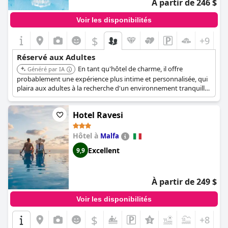
À partir de 246 $
Voir les disponibilités
$
+9
Réservé aux Adultes
En tant qu'hôtel de charme, il offre
Généré par IA
probablement une expérience plus intime et personnalisée, qui
plaira aux adultes à la recherche d'un environnement tranquille.
Situé à Malfa, il offre un cadre paisible loin du centre-ville animé.
Hotel Ravesi
Hôtel à
Malfa
Excellent
9,9
À partir de 249 $
Voir les disponibilités
$
+8