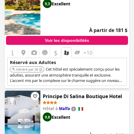
Excellent
9,3
À partir de 181 $
Voir les disponibilités
$
+10
Réservé aux Adultes
Cet hôtel est spécialement conçu pour les
Généré par IA
adultes, assurant une atmosphère tranquille et exclusive.
L'accent mis par le complexe sur le charme suggère un niveau
élevé de service et d'attention aux détails, idéal pour les clients à
la recherche d'une escapade paisible. Il offre un environnement
Principe Di Salina Boutique Hotel
axé sur les adultes.
Hôtel à
Malfa
Excellent
9,8