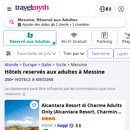
Messine, Réservé aux Adultes
Ajouter des dates
2 clients
1 chambre
Réservé aux Adultes
Wi-Fi Gratuit
Parking
Pla
Taormine
Lipari
Fourchette de prix
Trier par
Monde
>
Europe
>
Italie
>
Sicile
>
Messine
Hôtels reservés aux adultes à Messine
200+ HOTELS A MESSINE
Le classement peut être influencé par les commissions que nous
recevons.
Alcantara Resort di Charme Adults
Only (Alcantara Resort, Charming
& Relaxing Hotel , Adults Only 16
plus)
Hôtel à
Gaggi