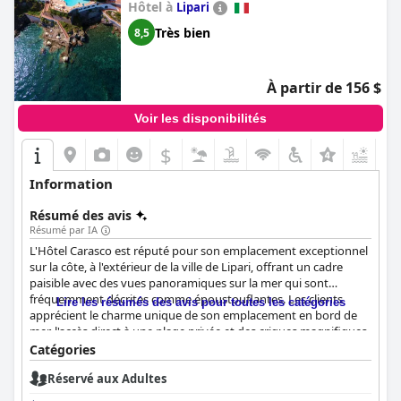
Hôtel à
Lipari
Très bien
8,5
À partir de 156 $
Voir les disponibilités
$
+6
Information
Résumé des avis
Résumé par IA
L'Hôtel Carasco est réputé pour son emplacement exceptionnel
sur la côte, à l'extérieur de la ville de Lipari, offrant un cadre
paisible avec des vues panoramiques sur la mer qui sont
fréquemment décrites comme époustouflantes. Les clients
Lire les résumés des avis pour toutes les catégories
apprécient le charme unique de son emplacement en bord de
mer, l'accès direct à une plage privée et des criques magnifiques,
idéales pour la baignade et la détente. La position de l'hôtel à
Catégories
flanc de falaise, surplombant la baie, offre des vues pittoresques
Réservé aux Adultes
depuis les chambres et les balcons, combinant sérénité et
proximité pratique de la ville de Lipari et de Marina Corta.