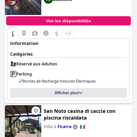
Voir les disponibilités
$
+3
Information
Catégories
Réservé aux Adultes
Parking
Bornes de Recharge Voitures Électriques
Afficher plus
San Noto casina di caccia con
piscina riscaldata
Villa à
Ficarra
0.0