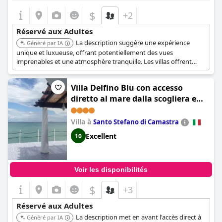
$
+2
Réservé aux Adultes
La description suggère une expérience
Généré par IA
unique et luxueuse, offrant potentiellement des vues
imprenables et une atmosphère tranquille. Les villas offrent
souvent plus d'intimité et d'espace, attirant les voyageurs
adultes en quête d'une retraite relaxante.
Villa Delfino Blu con accesso
diretto al mare dalla scogliera e
privacy impagabile.
Villa à
Santo Stefano di Camastra
Excellent
10
Voir les disponibilités
$
+3
Réservé aux Adultes
La description met en avant l'accès direct à
Généré par IA