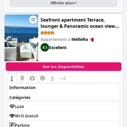
Afficher plus
Seafront apartment Terrace,
lounger & Panoramic ocean views
(Seafront Apart Sun Terrace,
Loungers & Panoramic Ocean
Appartement à
Mellieħa
views)
Excellent
9,1
Voir les disponibilités
$
+4
Information
Catégories
Luxe
Wi-Fi Gratuit
Parking