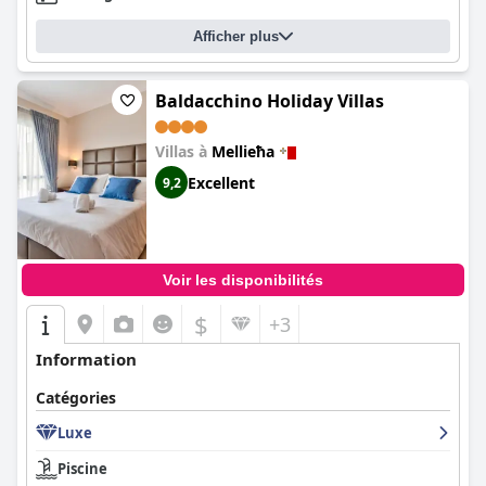
Afficher plus
Baldacchino Holiday Villas
Villas à
Mellieħa
Excellent
9,2
Voir les disponibilités
$
+3
Information
Catégories
Luxe
Piscine