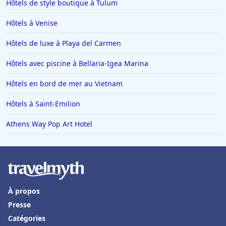
Hôtels de style boutique à Tulum
Hôtels à Menton
Hôtels à Venise
Hôtels à Blois
Hôtels de luxe à Playa del Carmen
Hôtels à Valence
Hôtels avec piscine à Bellaria-Igea Marina
Hôtels à Risoul
Hôtels à Toulouse
Hôtels en bord de mer au Vietnam
Hôtels à Soorts-Hossegor
Hôtels à Saint-Emilion
Hôtels à Benidorm
Athens Way Pop Art Hotel
Hôtels dans le Finistère
Hôtels à Saint-Gervais-les-Bains
Hôtels à Portofino
Hôtels à Vaux-en-Beaujolais
À propos
Hôtels à Cannes
Presse
Catégories
Hôtels à La Ciotat