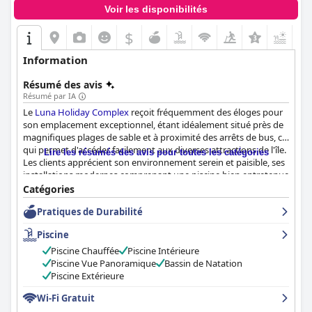
Voir les disponibilités
$
Information
Résumé des avis
Résumé par IA
Le
Luna Holiday Complex
reçoit fréquemment des éloges pour
son emplacement exceptionnel, étant idéalement situé près de
magnifiques plages de sable et à proximité des arrêts de bus, ce
qui permet d'accéder facilement aux diverses attractions de l'île.
Lire les résumés des avis pour toutes les catégories
Les clients apprécient son environnement serein et paisible, ses
installations modernes comprenant une piscine bien entretenue
sur le toit, un supermarché sur place et un centre de plongée.
Catégories
Cela en fait un choix idéal pour les amateurs de plage, les
Pratiques de Durabilité
explorateurs et ceux qui recherchent une retraite tranquille.
Piscine
Le petit-déjeuner au
Luna Holiday Complex
reçoit des avis
mitigés. De nombreux clients apprécient les buffets savoureux
Piscine Chauffée
Piscine Intérieure
et copieux avec un éventail d'options sucrées, salées, chaudes et
Piscine Vue Panoramique
Bassin de Natation
froides, bien que certains trouvent la variété limitée et
Piscine Extérieure
répétitive. Malgré certaines critiques concernant la fraîcheur et
Wi-Fi Gratuit
le rapport qualité-prix, le petit-déjeuner satisfait généralement