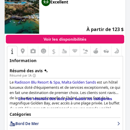
Excellent
9,0
À partir de 123 $
Voir les disponibilités
$
Information
Résumé des avis
Résumé par IA
Le
Radisson Blu Resort & Spa, Malta Golden Sands
est un hôtel
luxueux doté d'équipements et de services exceptionnels, ce qui
en fait une destination de premier choix. Les clients sont ravis
de la situation exceptionnelle de l'hôtel, juste en face de la
Lire les résumés des avis pour toutes les catégories
magnifique Golden Bay, avec accès à une plage privée. Le buffet
du petit déjeuner est exceptionnel avec une grande variété
d'options délicieuses, tandis que les options du dîner ont reçu
Catégories
des critiques mitigées. Le personnel est constamment félicité
Bord De Mer
pour sa gentillesse, son professionnalisme et sa serviabilité. Les
chambres spacieuses et propres sont généralement bien