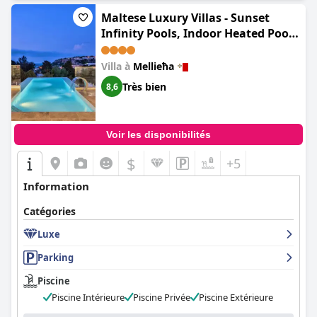
Maltese Luxury Villas - Sunset
Infinity Pools, Indoor Heated Pools
and More!
Villa à
Mellieħa
Très bien
8,6
Voir les disponibilités
$
+5
Information
Catégories
Luxe
Parking
Piscine
Piscine Intérieure
Piscine Privée
Piscine Extérieure