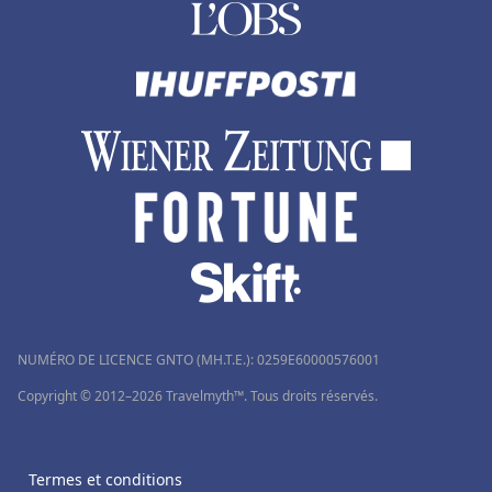
Hôtels en Haute-Normandie
Hôtels à Zanzibar
Hôtels à Saint-André-de-Cubzac
Hôtels à Douville
Hôtels à Tizzano
Hôtels à Les Estables
Hôtels à La Mure
Hôtels en Thaïlande
Hôtels à Douai
Hôtels à Génova
NUMÉRO DE LICENCE GNTO (MH.T.E.): 0259Ε60000576001
Hôtels à Talloires
Copyright © 2012–2026 Travelmyth™. Tous droits réservés.
Hôtels à Alanya
Hôtels à Antananarivo
Termes et conditions