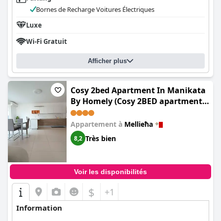
Bornes de Recharge Voitures Électriques
Luxe
Wi-Fi Gratuit
Afficher plus
Cosy 2bed Apartment In Manikata
By Homely (Cosy 2BED apartment
in Manikata by Homely)
Appartement à
Mellieħa
Très bien
8,2
Voir les disponibilités
$
+1
Information