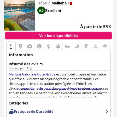
Hôtel à
Mellieħa
Excellent
9,0
À partir de 55 $
Voir les disponibilités
$
Information
Résumé des avis
Résumé par IA
Maritim Antonine Hotel & Spa
est un hôtel propre et bien situé
qui offre aux clients un séjour agréable et confortable. Les
clients apprécient la situation privilégiée de l'hôtel, les
délicieuses options de petit déjeuner et les chambres spacieuses
Lire les résumés des avis pour toutes les catégories
et bien rangées. Le personnel est exceptionnel, amical et réactif,
ce qui ajoute au charme général de l'hôtel. Les options de
piscine de l'hôtel sont remarquables, avec une variété de
Catégories
piscines répondant aux préférences de chacun. En revanche, le
Pratiques de Durabilité
spa et la salle de sport font l'objet de critiques mitigées. Certains
clients font l'éloge du sauna et de la piscine intérieure, tandis