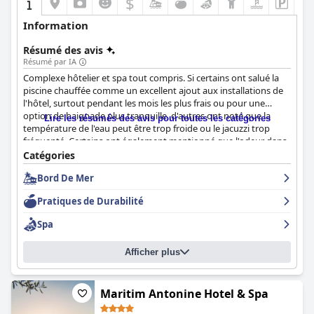
$
Information
Résumé des avis
Résumé par IA
Complexe hôtelier et spa tout compris. Si certains ont salué la
piscine chauffée comme un excellent ajout aux installations de
l'hôtel, surtout pendant les mois les plus frais ou pour une
option de baignade plus tranquille, d'autres ont noté que la
Lire les résumés des avis pour toutes les catégories
température de l'eau peut être trop froide ou le jacuzzi trop
fréquenté. Certains ont également mentionné que l'odeur dans
l'espace spa peut être désagréable. Dans l'ensemble, la piscine
Catégories
intérieure est considérée comme un élément positif de l'hôtel,
Bord De Mer
mais il peut y avoir quelques problèmes à garder à l'esprit.
Pratiques de Durabilité
Spa
Afficher plus
Maritim Antonine Hotel & Spa