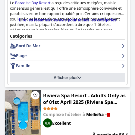
Le
Paradise Bay Resort
a reçu des critiques mitigées, mais le
consensus général est qu'il offre une atmosphère conviviale et
paisible avec un bon rapport qualité-prix. Certains critiques ont
souligné que la note de quatre étoiles n'était pas entièrement
Lire les résumés des avis pour toutes les catégories
justifiée, mais la plupart s'accordent à dire que l'hôtel est
adéquat pour leurs besoins, bien qu'il nécessite quelques
rénovations. Bien que certains clients aient eu des problèmes
Catégories
avec la nourriture, les options du petit-déjeuner étaient
Bord De Mer
satisfaisantes. Bien que certaines commodités fassent défaut, le
personnel de la réception, toujours prêt à aider, a été en mesure
Plage
de résoudre ces problèmes. En général, le
Paradise Bay Resort
est recommandé à ceux qui recherchent un séjour confortable
Famille
et abordable.
Afficher plus
Riviera Spa Resort - Adults Only as
of 01st April 2025 (Riviera Spa
Resort - Adults Only)
Complexe hôtelier à
Mellieħa
Excellent
8,8