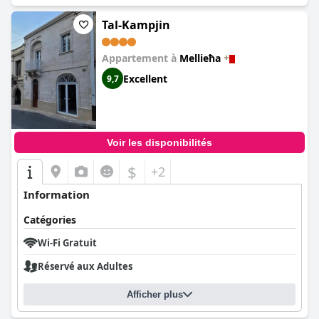
Tal-Kampjin
Appartement à
Mellieħa
Excellent
9,7
Voir les disponibilités
$
+2
Information
Catégories
Wi-Fi Gratuit
Réservé aux Adultes
Afficher plus