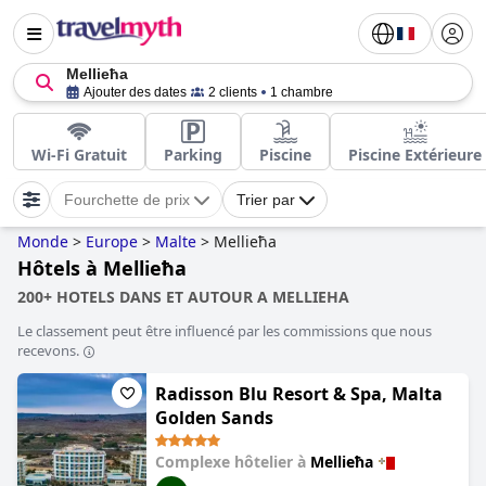
Mellieħa
Ajouter des dates
2 clients
1 chambre
Wi-Fi Gratuit
Parking
Piscine
Piscine Extérieure
Fourchette de prix
Trier par
Monde
>
Europe
>
Malte
>
Mellieħa
Hôtels à Mellieħa
200+ HOTELS DANS ET AUTOUR A MELLIEHA
Le classement peut être influencé par les commissions que nous
recevons.
Radisson Blu Resort & Spa, Malta
Golden Sands
Complexe hôtelier à
Mellieħa