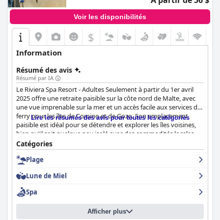
À partir de 56 $
Voir les disponibilités
$
Information
Résumé des avis
Résumé par IA
Le Riviera Spa Resort - Adultes Seulement à partir du 1er avril
2025 offre une retraite paisible sur la côte nord de Malte, avec
une vue imprenable sur la mer et un accès facile aux services de
ferry pour les îles de Comino et de Gozo. Son emplacement
Lire les résumés des avis pour toutes les catégories
paisible est idéal pour se détendre et explorer les îles voisines,
bien qu'il soit quelque peu isolé avec des commodités locales
limitées. Les transports en commun sont facilement accessibles,
Catégories
ce qui facilite les déplacements vers diverses attractions.
Plage
Les clients louent systématiquement l'expérience du petit-
Lune de Miel
déjeuner pour ses offres diversifiées et de haute qualité,
proposant un buffet copieux et délicieux avec une gamme
Spa
d'options chaudes et froides. Le petit-déjeuner, souvent
apprécié avec une vue sereine sur la mer, est un point fort pour
Afficher plus
beaucoup. L'expérience du dîner est bien considérée pour sa