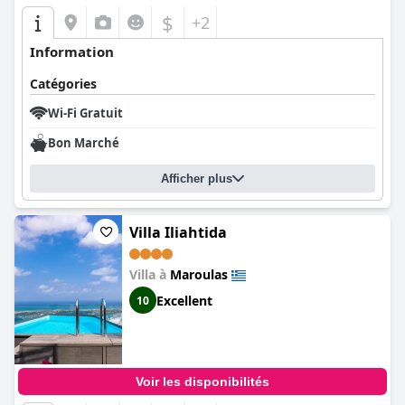
$
+2
Information
Catégories
Wi-Fi Gratuit
Bon Marché
Afficher plus
Villa Iliahtida
Villa à
Maroulas
Excellent
10
Voir les disponibilités