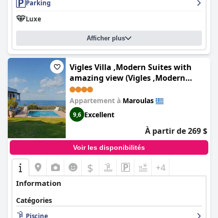
Parking
Luxe
Afficher plus
Vigles Villa ,Modern Suites with
amazing view (Vigles ,Modern
Suites with jacuzzi and amazing
view)
Appartement à
Maroulas
Excellent
9,6
À partir de 269 $
Voir les disponibilités
$
+4
Information
Catégories
Piscine