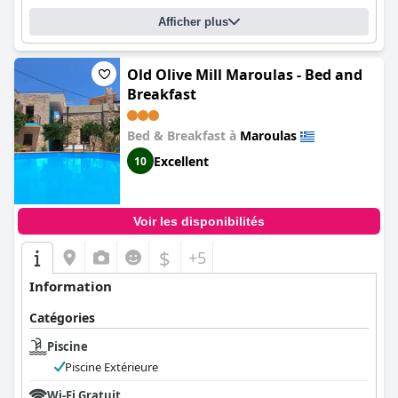
Afficher plus
Old Olive Mill Maroulas - Bed and
Breakfast
Bed & Breakfast à
Maroulas
Excellent
10
Voir les disponibilités
$
+5
Information
Catégories
Piscine
Piscine Extérieure
Wi-Fi Gratuit