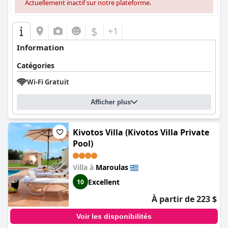
Actuellement inactif sur notre plateforme.
$
+1
Information
Catégories
Wi-Fi Gratuit
Afficher plus
Kivotos Villa (Kivotos Villa Private
Pool)
Villa à
Maroulas
Excellent
10
À partir de 223 $
Voir les disponibilités