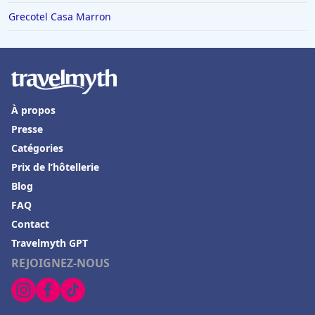
Hôtels à Yport
Grecotel Casa Marron
Hôtels à Hurghada
Hôtels à Labège
Hôtels à Meximieux
À propos
Hôtels à Nantua
Presse
Hôtels à Evian-les-Bains
Catégories
Hôtels à Villard-de-Lans
Prix de l’hôtellerie
Hôtels à Lanzarote
Blog
FAQ
Hôtels à Langeac
Contact
Hôtels à Draveil
Travelmyth GPT
Hôtels à Aix-en-Provence
REJOIGNEZ-NOUS
Hôtels à Séoul
Hôtels à Decize