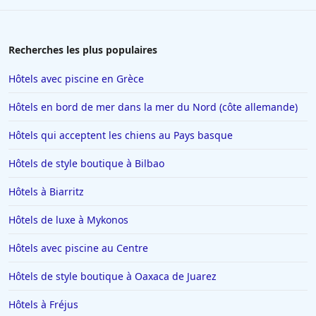
Hôtels à Marrakech
Hôtels à La Tranche-sur-Mer
Recherches les plus populaires
Hôtels à La Chapelle-sur-Erdre
Hôtels avec piscine en Grèce
Hôtels au Crotoy
Hôtels en bord de mer dans la mer du Nord (côte allemande)
Hôtels en Corse
Hôtels qui acceptent les chiens au Pays basque
Hôtels à Conques
Hôtels de style boutique à Bilbao
Hôtels à Trebeurden
Hôtels en Vendée
Hôtels à Biarritz
Hôtels à Sarran
Hôtels de luxe à Mykonos
Hôtels à Caen
Hôtels avec piscine au Centre
Hôtels à Arles
Hôtels de style boutique à Oaxaca de Juarez
Hôtels à Napoli
Hôtels à Fréjus
Hôtels dans l'Oise