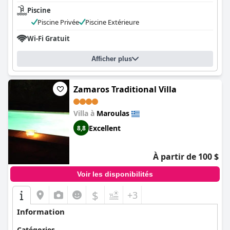
Piscine
Piscine Privée
Piscine Extérieure
Wi-Fi Gratuit
Afficher plus
Zamaros Traditional Villa
Villa à
Maroulas
Excellent
8,8
À partir de 100 $
Voir les disponibilités
$
+3
Information
Catégories