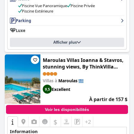
Piscine Vue Panoramique
Piscine Privée
Piscine Extérieure
Parking
Luxe
Afficher plus
Maroulas Villas Ioanna & Stavros,
stunning views, By ThinkVilla
(Maroulas Villas Ioanna & Stavros,
Private Pools, BBQ & SeaView, By
Villas à
Maroulas
ThinkVilla)
Excellent
9,5
À partir de 157 $
Voir les disponibilités
$
+2
Information