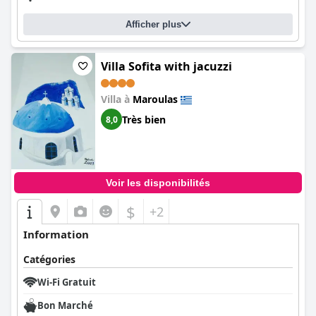
Afficher plus
Villa Sofita with jacuzzi
Villa à
Maroulas
Très bien
8,0
Voir les disponibilités
$
+2
Information
Catégories
Wi-Fi Gratuit
Bon Marché