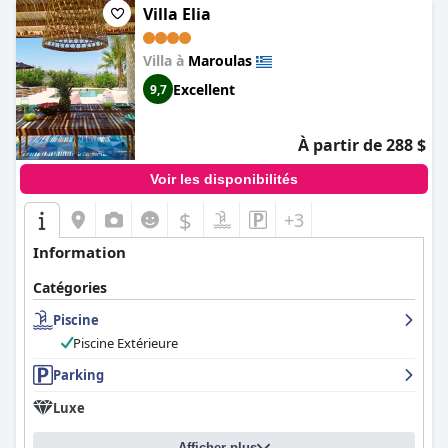
Villa Elia
Villa à
Maroulas
Excellent
9,7
À partir de 288 $
Voir les disponibilités
$
+3
Information
Catégories
Piscine
Piscine Extérieure
Parking
Luxe
Afficher plus