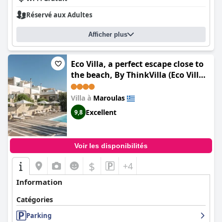
Réservé aux Adultes
Afficher plus
Eco Villa, a perfect escape close to
the beach, By ThinkVilla (Eco Villa,
Serene Nature Retreat Near the
Beach)
Villa à
Maroulas
Excellent
9,8
Voir les disponibilités
$
+4
Information
Catégories
Parking