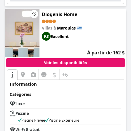
Diogenis Home
Villas à
Maroulas
Excellent
9,8
À partir de 162 $
Voir les disponibilités
$
+6
Information
Catégories
Luxe
Piscine
Piscine Privée
Piscine Extérieure
Wi-Fi Gratuit