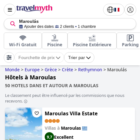
Maroulás
Ajouter des dates
2 clients
1 chambre
Wi-Fi Gratuit
Piscine
Piscine Extérieure
Parking
Fourchette de prix
Trier par
Monde
>
Europe
>
Grèce
>
Crète
>
Rethymnon
>
Maroulás
Hôtels à Maroulas
50 HOTELS DANS ET AUTOUR A MAROULAS
Le classement peut être influencé par les commissions que nous
recevons.
Maroulas Villa Estate
Villas à
Maroulas
Excellent
9,7