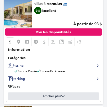
Villas à
Maroulas
Excellent
9,8
À partir de 93 $
Voir les disponibilités
$
+3
Information
Catégories
Piscine
Piscine Privée
Piscine Extérieure
Parking
Luxe
Afficher plus