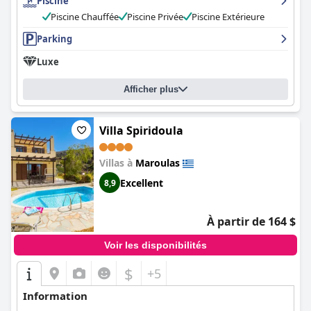
Piscine
Piscine Chauffée
Piscine Privée
Piscine Extérieure
Parking
Luxe
Afficher plus
Villa Spiridoula
Villas à
Maroulas
Excellent
8,9
À partir de 164 $
Voir les disponibilités
$
+5
Information