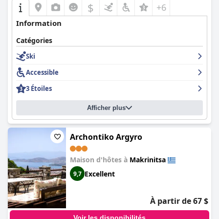
$
+6
Information
Catégories
Ski
Accessible
3 Étoiles
Afficher plus
Archontiko Argyro
Maison d'hôtes à
Makrinitsa
Excellent
9,7
À partir de 67 $
Voir les disponibilités