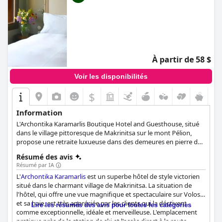
À partir de 58 $
Voir les disponibilités
$
Information
L'Archontika Karamarlis Boutique Hotel and Guesthouse, situé
dans le village pittoresque de Makrinitsa sur le mont Pélion,
propose une retraite luxueuse dans des demeures en pierre du
XVIIe siècle restaurées avec amour. L'hôtel propose des
Résumé des avis
chambres et des suites décorées de façon traditionnelle et
Résumé par IA
dotées d'équipements modernes. Il offre une expérience de
L'
Archontika Karamarlis
est un superbe hôtel de style victorien
vacances unique, avec un petit déjeuner grec composé de
situé dans le charmant village de Makrinitsa. La situation de
spécialités locales. En outre, Archontika Karamarlis se spécialise
l'hôtel, qui offre une vue magnifique et spectaculaire sur Volos
dans l'organisation de mariages à service complet, garantissant
et sa baie, est très appréciée par les clients qui la décrivent
une célébration sans faille et inoubliable dans le cadre
Lire les résumés des avis pour toutes les catégories
comme exceptionnelle, idéale et merveilleuse. L'emplacement
enchanteur de la riche histoire et de la beauté naturelle du mont
pratique près de la station de ski et l'accès direct à la route