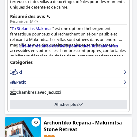
terreuses et des villas à deux étages idéales pour des moments
uniques de détente et de calme.
Résumé des avis
Résumé par IA
"
To Stefani tis Makrinas
" est une option d'hébergement
fantastique pour ceux qui recherchent un séjour paisible et
relaxant à Makrinitsa. Les villas sont situées dans un endroit
magnifique avec des vues imprenables et sont facilement
Lire les résumés des avis pour toutes les catégories
accessibles en voiture. Les chambres sont propres, confortables
et joliment décorées, équipées d'équipements modernes pour
que les clients se sentent comme chez eux. Le personnel est
Catégories
décrit comme amical, hospitalier et toujours prêt à aider pour
Ski
tous les besoins. Les clients apprécient les hôtes exceptionnels
qui fournissent d'excellents conseils pour les restaurants et les
Petit
sentiers de randonnée. Bien que certains commentaires aient
noté de petits problèmes tels que de petites salles de bains et
Chambres avec Jacuzzi
des meubles datés, dans l'ensemble, les clients ont été très
satisfaits de leur séjour.
Afficher plus
Archontiko Repana - Makrinitsa
Stone Retreat