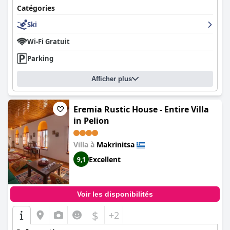
Catégories
Ski
Wi-Fi Gratuit
Parking
Afficher plus
Eremia Rustic House - Entire Villa
in Pelion
Villa à
Makrinitsa
Excellent
9,1
Voir les disponibilités
$
+2