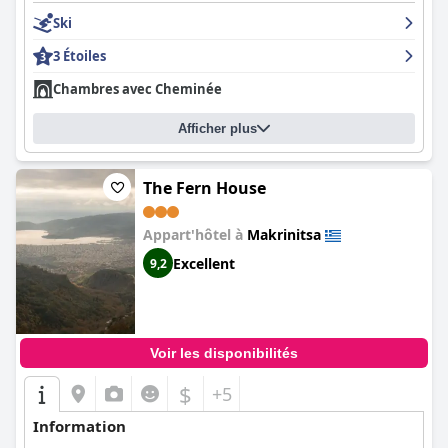
avec une décoration traditionnelle qui s'harmonise avec le
Ski
charmant environnement. Le personnel est amical, serviable et
efficace, offrant un excellent service à tous les clients. Bien que
3 Étoiles
quelques problèmes mineurs de propreté aient été signalés, ils
ont été rapidement corrigés par le personnel. Dans l'ensemble,
Chambres avec Cheminée
le
Mansion Theodora
est un excellent choix pour les voyageurs
qui souhaitent découvrir la beauté et le charme de Makrinitsa.
Afficher plus
The Fern House
Appart'hôtel à
Makrinitsa
Excellent
9,2
Voir les disponibilités
$
+5
Information