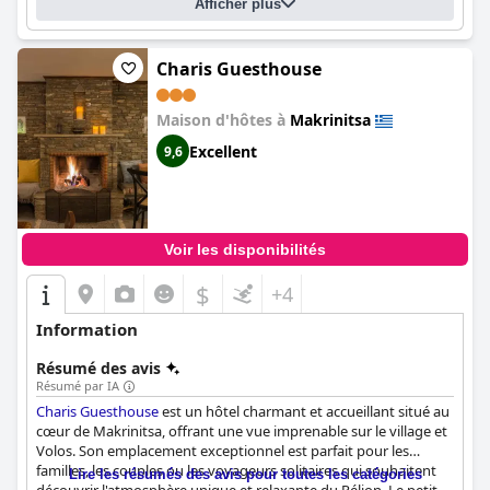
Afficher plus
Charis Guesthouse
Maison d'hôtes à
Makrinitsa
Excellent
9,6
Voir les disponibilités
$
+4
Information
Résumé des avis
Résumé par IA
Charis Guesthouse
est un hôtel charmant et accueillant situé au
cœur de Makrinitsa, offrant une vue imprenable sur le village et
Volos. Son emplacement exceptionnel est parfait pour les
familles, les couples ou les voyageurs solitaires qui souhaitent
Lire les résumés des avis pour toutes les catégories