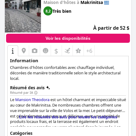
Maison d'hôtes à
Makrinitsa
Très bien
8,2
À partir de 52 $
Voir les disponibilités
$
+6
Information
Chambres d'hôtes confortables avec chauffage individuel,
décorées de manière traditionnelle selon le style architectural
local.
Résumé des avis
Résumé par IA
Le
Mansion Theodora
est un hôtel charmant et impeccable situé
au cœur de Makrinitsa. De nombreuses chambres offrent une
vue imprenable sur la ville de Volos et la mer. Le petit-déjeuner
est généralement savoureux et délicieux, avec une variété de
Lire les résumés des avis pour toutes les catégories
produits locaux frais, et la terrasse est également un endroit
agréable pour prendre un verre plus tard dans la journée. Les
chambres sont spacieuses, confortables et bien entretenues,
Catégories