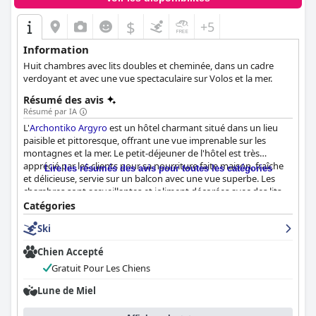
$
+5
Information
Huit chambres avec lits doubles et cheminée, dans un cadre
verdoyant et avec une vue spectaculaire sur Volos et la mer.
Résumé des avis
Résumé par IA
L'
Archontiko Argyro
est un hôtel charmant situé dans un lieu
paisible et pittoresque, offrant une vue imprenable sur les
montagnes et la mer. Le petit-déjeuner de l'hôtel est très
apprécié par les clients pour sa nourriture faite maison, fraîche
Lire les résumés des avis pour toutes les catégories
et délicieuse, servie sur un balcon avec une vue superbe. Les
chambres sont accueillantes et joliment décorées avec des lits
confortables et des cheminées, et elles sont d'une propreté
Catégories
impeccable. Le personnel est amical, arrangeant et offre un
Ski
excellent service, de nombreux clients les décrivant comme des
hôtes super polis et incroyables. Bien que certains clients aient
Chien Accepté
trouvé les chambres plus petites que prévu et aient suggéré
d'ajouter un réfrigérateur, l'emplacement exceptionnel, la
Gratuit Pour Les Chiens
propreté et l'hospitalité d'
Archontiko Argyro
en font une
Lune de Miel
atmosphère de rêve qui vaut la peine d'être vécue.