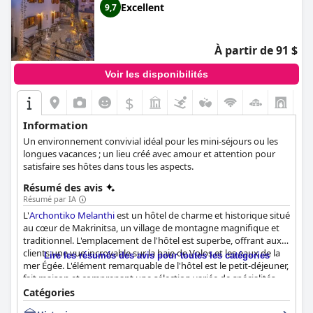
Excellent
9,7
même qu'ils ont eu l'impression de séjourner en famille.
L'emplacement, la propreté et le petit déjeuner sont autant
d'atouts qui font de cet hôtel un lieu de séjour exceptionnel.
À partir de 91 $
Voir les disponibilités
$
+1
Information
Un environnement convivial idéal pour les mini-séjours ou les
longues vacances ; un lieu créé avec amour et attention pour
satisfaire ses hôtes dans tous les aspects.
Résumé des avis
Résumé par IA
L'
Archontiko Melanthi
est un hôtel de charme et historique situé
au cœur de Makrinitsa, un village de montagne magnifique et
traditionnel. L'emplacement de l'hôtel est superbe, offrant aux
clients une vue incroyable sur la baie de Volos et les eaux de la
Lire les résumés des avis pour toutes les catégories
mer Égée. L'élément remarquable de l'hôtel est le petit-déjeuner,
fait maison et comprenant une sélection variée de spécialités
locales. Les chambres sont confortables, propres et bien
Catégories
entretenues, avec des lits confortables et des salles de bains