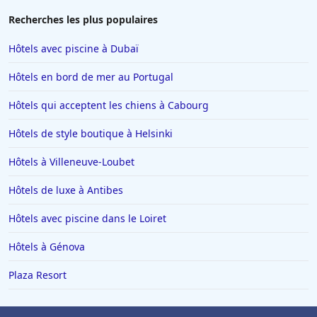
Hôtels à Porto-Vecchio
Recherches les plus populaires
Hôtels dans Super Besse
Hôtels avec piscine à Dubaï
Hôtels à Providence
Hôtels en bord de mer au Portugal
Hôtels à Beauval
Hôtels qui acceptent les chiens à Cabourg
Hôtels à Thoiry
Hôtels de style boutique à Helsinki
Hôtels à Orléans
Hôtels au Cap d'Agde
Hôtels à Villeneuve-Loubet
Hôtels à La Grande-Motte
Hôtels de luxe à Antibes
Hôtels à Sarlat-la-Caneda
Hôtels avec piscine dans le Loiret
Hôtels à Chamrousse
Hôtels à Génova
Hôtels dans les Vosges
Plaza Resort
Hôtels à Soustons
Hôtels au Maroc