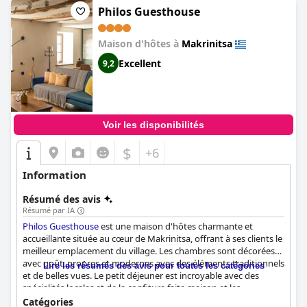
Philos Guesthouse
Maison d'hôtes à
Makrinitsa
Excellent
9,2
Voir les disponibilités
$
+6
Information
Résumé des avis
Résumé par IA
Philos Guesthouse
est une maison d'hôtes charmante et
accueillante située au cœur de Makrinitsa, offrant à ses clients le
meilleur emplacement du village. Les chambres sont décorées
avec goût, propres et modernes avec des éléments traditionnels
Lire les résumés des avis pour toutes les catégories
et de belles vues. Le petit déjeuner est incroyable avec des
spécialités locales et de la confiture faite maison et les
propriétaires sont super sympas et ont d'excellents conseils
Catégories