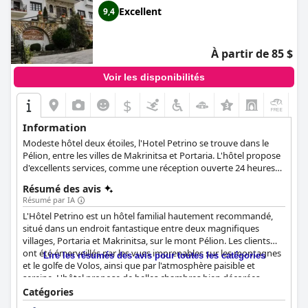
Excellent
9,4
À partir de 85 $
Voir les disponibilités
$
+3
Information
Modeste hôtel deux étoiles, l'Hotel Petrino se trouve dans le
Pélion, entre les villes de Makrinitsa et Portaria. L'hôtel propose
d'excellents services, comme une réception ouverte 24 heures
sur 24, un service de ménage quotidien et un service de
Résumé des avis
nettoyage à sec. Vous pourrez choisir vos propres oreillers dans
Résumé par IA
ces chambres et suites spacieuses et confortables. Vous pourrez
L'Hôtel Petrino est un hôtel familial hautement recommandé,
vous détendre dans la grande cour de l'hôtel, qui dispose d'un
situé dans un endroit fantastique entre deux magnifiques
jardin et offre une vue imprenable sur le golfe Pagasétique et
villages, Portaria et Makrinitsa, sur le mont Pélion. Les clients
Volos. Vous pourrez choisir parmi un large éventail d'activités et
ont été émerveillés par les vues imprenables sur les montagnes
de sites à voir dans les environs et le personnel de l'hôtel sera
Lire les résumés des avis pour toutes les catégories
et le golfe de Volos, ainsi que par l'atmosphère paisible et
heureux de vous indiquer la bonne direction. L'hôtel Petrino
sereine. L'hôtel propose de belles chambres bien décorées,
offre un service de premier ordre dans un cadre confortable et
toutes d'une propreté impeccable et dotées de meubles et de
raffiné, idéal pour les familles.
Catégories
lits bien entretenus. Les familles avec enfants peuvent profiter