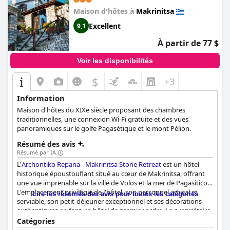
Maison d'hôtes à
Makrinitsa
Excellent
9,1
À partir de 77 $
Voir les disponibilités
$
+3
Information
Maison d'hôtes du XIXe siècle proposant des chambres
traditionnelles, une connexion Wi-Fi gratuite et des vues
panoramiques sur le golfe Pagasétique et le mont Pélion.
Résumé des avis
Résumé par IA
L'
Archontiko Repana - Makrinitsa Stone Retreat
est un hôtel
historique époustouflant situé au cœur de Makrinitsa, offrant
une vue imprenable sur la ville de Volos et la mer de Pagasiticos.
L'emplacement privilégié de l'hôtel, son personnel amical et
Lire les résumés des avis pour toutes les catégories
serviable, son petit-déjeuner exceptionnel et ses décorations
authentiques en font un hôtel de premier ordre. La propriétaire,
Mme Demi, cuisine et prépare personnellement le petit-
Catégories
déjeuner elle-même, en utilisant des ingrédients frais et de