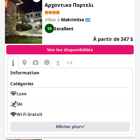
Αρχοντικο Πορτελι
Villas à
Makrinitsa
Excellent
10
À partir de 347 $
Voir les disponibilités
$
+4
Information
Catégories
Luxe
Ski
Wi-Fi Gratuit
Afficher plus