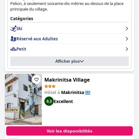
Pelion, à seulement soixante-dix mètres au-dessus de la place
principale du village.
Catégories
Ski
Réservé aux Adultes
Petit
Afficher plus
Makrinitsa Village
Hôtel à
Makrinitsa
Excellent
9,3
Voir les disponibilités