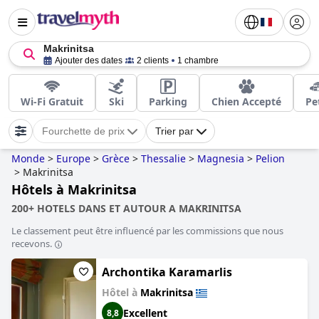
Makrinitsa
Ajouter des dates
2 clients
1 chambre
Wi-Fi Gratuit
Ski
Parking
Chien Accepté
Pe
Fourchette de prix
Trier par
Monde
>
Europe
>
Grèce
>
Thessalie
>
Magnesia
>
Pelion
>
Makrinitsa
Hôtels à Makrinitsa
200+ HOTELS DANS ET AUTOUR A MAKRINITSA
Le classement peut être influencé par les commissions que nous
recevons.
Archontika Karamarlis
Hôtel à
Makrinitsa
Excellent
8,8