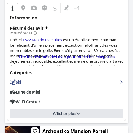
$
+4
Information
Résumé des avis
Résumé par IA
L'hôtel
1822 Makrinitsa Suites
est un établissement charmant
bénéficiant d'un emplacement exceptionnel offrant des vues
imprenables sur le golfe. Bien qu'il y ait environ 80 marches à
monter, le paysage et les vues sont spectaculaires. Le petit
Lire les résumés des avis pour toutes les catégories
déjeuner est incroyable, excellent et même une œuvre d'art avec
des produits frais, locaux et faits maison. Les chambres sont
d'une propreté impeccable, élégamment conçues et très
Catégories
confortables avec des lits très confortables. Le personnel est
Ski
exceptionnel, avec des hôtesses aimables et un personnel
attentif, ce qui rend le séjour fantastique. Bien que certaines
Lune de Miel
chambres présentent des problèmes mineurs, le bâtiment de
l'hôtel lui-même est une structure ancienne, unique et
Wi-Fi Gratuit
magnifique. Dans l'ensemble, les clients recommandent
vivement cet hôtel pour un séjour propre et confortable avec
Afficher plus
une hospitalité chaleureuse et un excellent service de petit-
déjeuner.
Archontiko Mansion Porteli