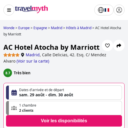
Monde
>
Europe
>
Espagne
>
Madrid
>
Hôtels à Madrid
>
AC Hotel Atocha
by Marriott
AC Hotel Atocha by Marriott
Madrid
,
Calle Delicias, 42. Esq. C/ Mendez
Alvaro
(
Voir sur la carte
)
Très bien
8.7
Dates d'arrivée et de départ
sam. 29 août - dim. 30 août
1 chambre
2 clients
Voir les disponibilités