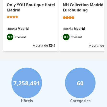
Only YOU Boutique Hotel
NH Collection Madrid
Madrid
Eurobuilding
Hôtel
à
Madrid
Hôtel
à
Madrid
Excellent
Excellent
9.3
8.9
À partir de
$245
À partir de
$
7,258,491
60
Hôtels
Catégories