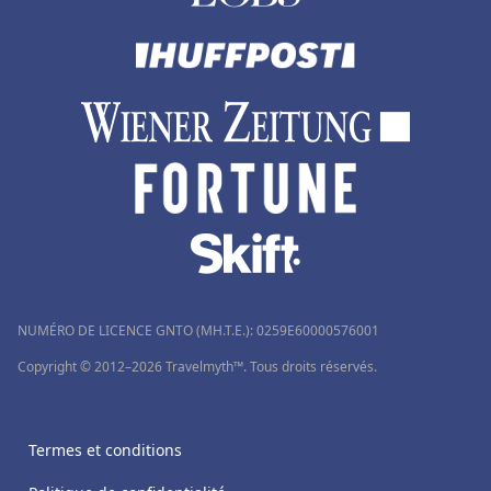
NUMÉRO DE LICENCE GNTO (MH.T.E.): 0259Ε60000576001
Copyright © 2012–2026 Travelmyth™. Tous droits réservés.
Termes et conditions