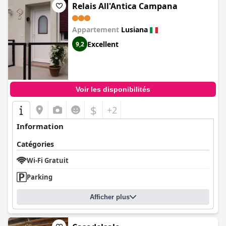
Relais All'Antica Campana
Appartement
Lusiana
Excellent
9,2
Voir les disponibilités
$
+2
Information
Catégories
Wi-Fi Gratuit
Parking
Afficher plus