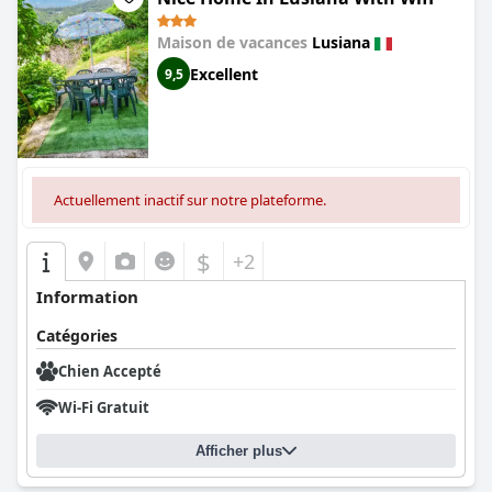
Maison de vacances
Lusiana
Excellent
9,5
Actuellement inactif sur notre plateforme.
$
+2
Information
Catégories
Chien Accepté
Wi-Fi Gratuit
Afficher plus