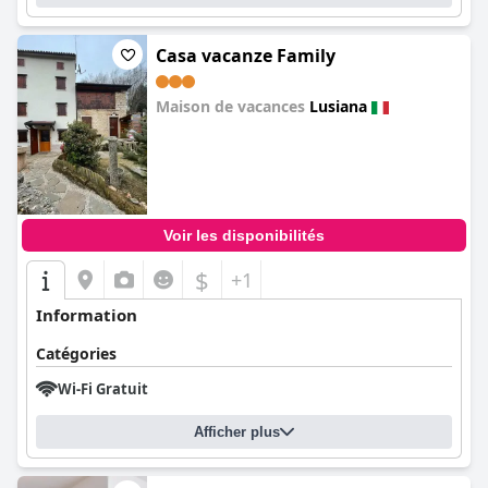
Casa vacanze Family
Maison de vacances
Lusiana
0.0
Voir les disponibilités
$
+1
Information
Catégories
Wi-Fi Gratuit
Afficher plus