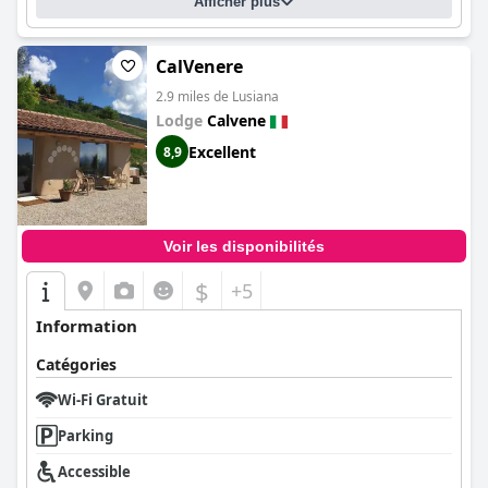
Afficher plus
CalVenere
2.9 miles de Lusiana
Lodge
Calvene
Excellent
8,9
Voir les disponibilités
$
+5
Information
Catégories
Wi-Fi Gratuit
Parking
Accessible