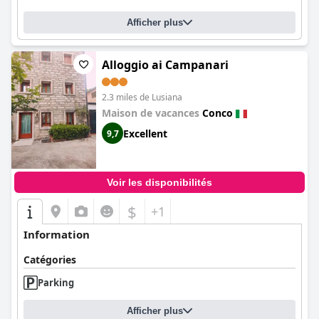
Afficher plus
Alloggio ai Campanari
2.3 miles de Lusiana
Maison de vacances
Conco
Excellent
9,7
Voir les disponibilités
$
+1
Information
Catégories
Parking
Afficher plus