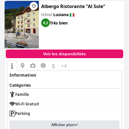
Albergo Ristorante "Al Sole"
Hôtel
Lusiana
Très bien
8,2
Voir les disponibilités
$
+4
Information
Catégories
Famille
Wi-Fi Gratuit
Parking
Afficher plus