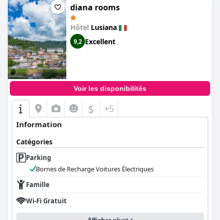
diana rooms
Hôtel
Lusiana
Excellent
9,2
Voir les disponibilités
$
+5
Information
Catégories
Parking
Bornes de Recharge Voitures Électriques
Famille
Wi-Fi Gratuit