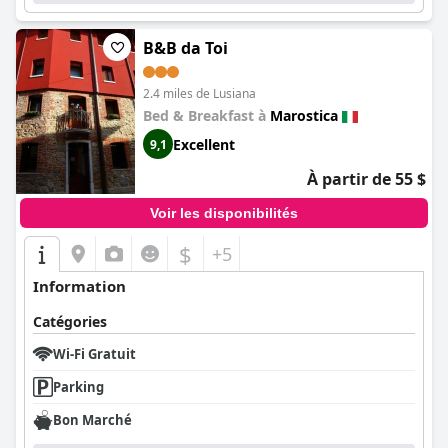
B&B da Toi
2.4 miles de Lusiana
Bed & Breakfast à
Marostica
Excellent
9,1
À partir de 55 $
Voir les disponibilités
$
+5
Information
Catégories
Wi-Fi Gratuit
Parking
Bon Marché