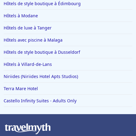
Hôtels de style boutique à Édimbourg
Hôtels à Saint-Remy-de-Provence
Hôtels à Modane
Hôtels à Chambéry
Hôtels à Tignes
Hôtels de luxe à Tanger
Hôtels dans le Var
Hôtels avec piscine à Malaga
Hôtels à Metz
Hôtels de style boutique à Dusseldorf
Hôtels à Lyon
Hôtels à Villard-de-Lans
Hôtels en Italie
Niriides (Niriides Hotel Apts Studios)
Hôtels à Miami
Hôtels à Megève
Terra Mare Hotel
Hôtels en Loire Atlantique
Castello Infinity Suites - Adults Only
Hôtels à Tulum
Hôtels à Turin
Hôtels à Villefranche-de-Lauragais