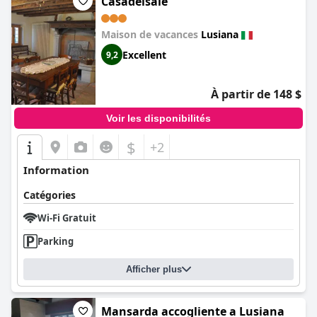
Casadelsale
Maison de vacances
Lusiana
Excellent
9,2
À partir de 148 $
Voir les disponibilités
$
+2
Information
Catégories
Wi-Fi Gratuit
Parking
Afficher plus
Mansarda accogliente a Lusiana