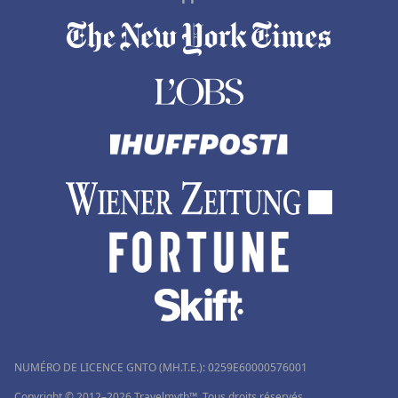
Hôtels à Belek
Hôtels à Jersey
Hôtels à Lucerne
Hôtels à Brides-les-Bains
Hôtels en Rhone Alpes
NUMÉRO DE LICENCE GNTO (MH.T.E.): 0259Ε60000576001
Copyright © 2012–2026 Travelmyth™. Tous droits réservés.