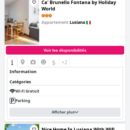
Ca' Brunello Fontana by Holiday
World
Appartement
Lusiana
0.0
Voir les disponibilités
$
+2
Information
Catégories
Wi-Fi Gratuit
Parking
Afficher plus
Nice Home In Lusiana With Wifi