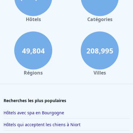
Hôtels à Valence
Hôtels à Gerardmer
Hôtels
Catégories
Hôtels à Collioure
Hôtels à Lourdes
Hôtels à Saint-Lary-Soulan
49,804
208,995
Hôtels à Hendaye
Hôtels à Combloux
Régions
Villes
Hôtels à Amsterdam
Hôtels à Villepinte
Hôtels à Salou
Recherches les plus populaires
Hôtels à Colmar
Hôtels avec spa en Bourgogne
Hôtels à Moulins
Hôtels qui acceptent les chiens à Niort
Hôtels à Giverny