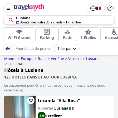
Lusiana
Ajouter des dates
2 clients
1 chambre
Wi-Fi Gratuit
Parking
Petit
3 Étoiles
Accessi
Fourchette de prix
Trier par
Monde
>
Europe
>
Italie
>
Vénétie
>
Vicence
>
Lusiana
>
Lusiana
Hôtels à Lusiana
125 HOTELS DANS ET AUTOUR LUSIANA
Le classement peut être influencé par les commissions que nous
recevons.
Locanda "Alla Rosa"
Auberge
Lusiana
Excellent
8,9