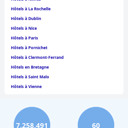
Hôtels à La Rochelle
Hôtels à Dublin
Hôtels à Nice
Hôtels à Paris
Hôtels à Pornichet
Hôtels à Clermont-Ferrand
Hôtels en Bretagne
Hôtels à Saint Malo
Hôtels à Vienne
Hôtels à Dijon
Hôtels à Perpignan
Hôtels au Grand-Bornand
7,258,491
60
Hôtels à Strasbourg