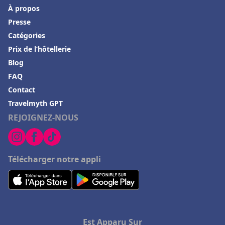
Hôtels en Andorre
À propos
Presse
Hôtels à Chantilly
Catégories
Hôtels à Grindelwald
Prix de l’hôtellerie
Hôtels à Fontainebleau
Blog
Hôtels à Thann
FAQ
Contact
Hôtels à Bonneuil-sur-Marne
Travelmyth GPT
Hôtels à Tallard
REJOIGNEZ-NOUS
Hôtels à Lion-sur-Mer
Hôtels à Playa del Carmen
Télécharger notre appli
Hôtels à Le Luc
Hôtels en Charente Maritime
Hôtels à Bois-Colombes
Hôtels à Porto Ota
Est Apparu Sur