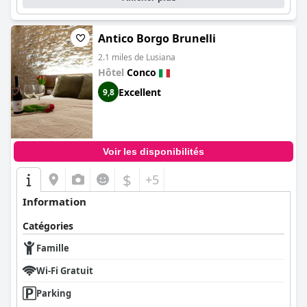
Antico Borgo Brunelli
2.1 miles de Lusiana
Hôtel
Conco
Excellent
9,8
Voir les disponibilités
$
+5
Information
Catégories
Famille
Wi-Fi Gratuit
Parking