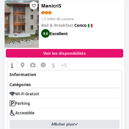
ManicriS
1.5 miles de Lusiana
Bed & Breakfast
Conco
Excellent
9,6
Voir les disponibilités
$
+5
Information
Catégories
Wi-Fi Gratuit
Parking
Accessible
Afficher plus