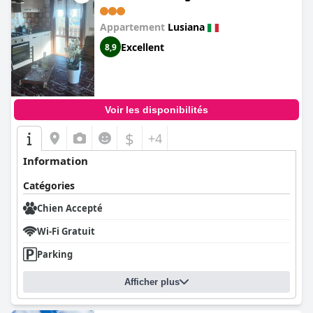
Appartement
Lusiana
Excellent
8,9
Voir les disponibilités
$
+4
Information
Catégories
Chien Accepté
Wi-Fi Gratuit
Parking
Afficher plus