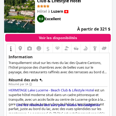
Club & Lifestyle Hotel
luxueux qui vaut la peine d'être visité.
Hôtel à
Luzern
Excellent
9,0
À partir de 321 $
Voir les disponibilités
$
Information
Tranquillement situé sur les rives du lac des Quatre-Cantons,
l'hôtel propose des chambres avec de belles vues sur le
paysage, des restaurants raffinés avec des terrasses au bord du
lac et un bar branché.
Résumé des avis
Résumé par IA
HERMITAGE Lake Lucerne - Beach Club & Lifestyle Hotel
est un
superbe hôtel moderne situé dans un cadre pittoresque et
tranquille, avec un accès facile au centre de Lucerne grâce à la
gare routière située juste en face de l'hôtel. L'emplacement est
Lire les résumés des avis pour toutes les catégories
parfait, juste au bord du lac, avec des vues splendides sur les
montagnes. Le personnel de l'hôtel est extrêmement serviable