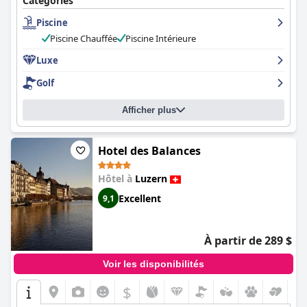
Catégories
installations du spa et de la piscine sont faciles à utiliser et
Piscine
parfaites pour une petite séquence bien-être. Bien que certains
clients aient eu des expériences mitigées avec le petit déjeuner
Piscine Chauffée
Piscine Intérieure
et le dîner, les options de restauration de l'hôtel sont
généralement appréciées. Le service de voiturier de l'hôtel est
Luxe
très apprécié et l'histoire de l'hôtel ajoute à son charme. Dans
Golf
l'ensemble, le
Grand Hotel National Luzern
est une destination
incontournable pour tous ceux qui souhaitent passer un séjour
luxueux et historique à Lucerne.
Afficher plus
Hotel des Balances
Hôtel à
Luzern
Excellent
9,1
À partir de 289 $
Voir les disponibilités
$