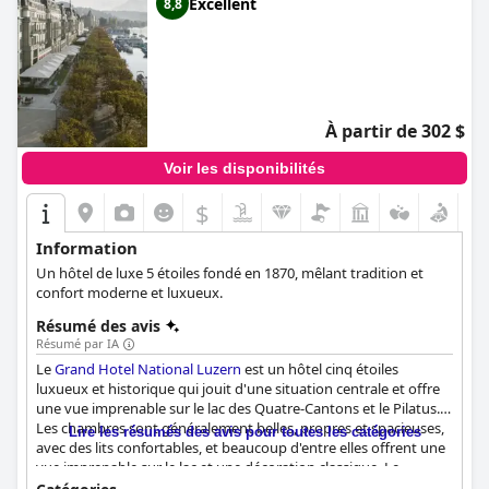
Excellent
8,8
À partir de 302 $
Voir les disponibilités
$
Information
Un hôtel de luxe 5 étoiles fondé en 1870, mêlant tradition et
confort moderne et luxueux.
Résumé des avis
Résumé par IA
Le
Grand Hotel National Luzern
est un hôtel cinq étoiles
luxueux et historique qui jouit d'une situation centrale et offre
une vue imprenable sur le lac des Quatre-Cantons et le Pilatus.
Les chambres sont généralement belles, propres et spacieuses,
Lire les résumés des avis pour toutes les catégories
avec des lits confortables, et beaucoup d'entre elles offrent une
vue imprenable sur le lac et une décoration classique. Le
personnel de l'hôtel est aimable, serviable et accueillant et les