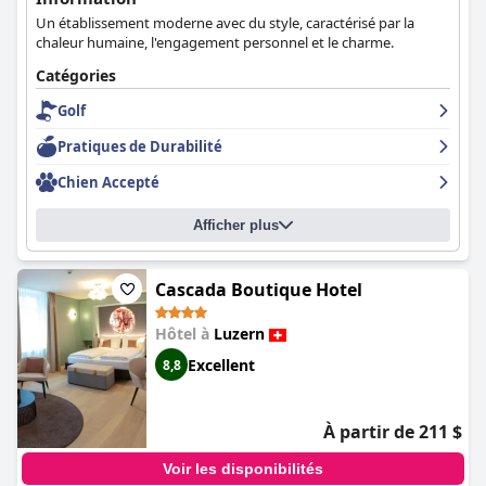
recherchent le luxe en voyage, avec des équipements
Un établissement moderne avec du style, caractérisé par la
exceptionnels et un service 5 étoiles de premier ordre.
chaleur humaine, l'engagement personnel et le charme.
Catégories
Golf
Pratiques de Durabilité
Chien Accepté
Afficher plus
Cascada Boutique Hotel
Hôtel à
Luzern
Excellent
8,8
À partir de 211 $
Voir les disponibilités