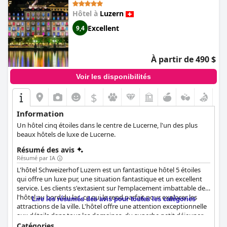
services exceptionnels, des minibars gratuits aux nombreuses
places de parking, ce qui rend le séjour vraiment magique. Dans
Hôtel à
Luzern
l'ensemble, le personnel amical et professionnel du
Château
Excellent
9,4
Gütsch
offre une expérience exceptionnelle aux clients à la
recherche d'un séjour de rêve et inoubliable.
À partir de 490 $
Voir les disponibilités
$
Information
Un hôtel cinq étoiles dans le centre de Lucerne, l'un des plus
beaux hôtels de luxe de Lucerne.
Résumé des avis
Résumé par IA
L'hôtel Schweizerhof Luzern est un fantastique hôtel 5 étoiles
qui offre un luxe pur, une situation fantastique et un excellent
service. Les clients s'extasient sur l'emplacement imbattable de
l'hôtel au bord du lac, ce qui le rend parfait pour explorer les
Lire les résumés des avis pour toutes les catégories
attractions de la ville. L'hôtel offre une attention exceptionnelle
aux détails dans tous les domaines, du superbe petit déjeuner
buffet avec une grande variété de produits régionaux aux
Catégories