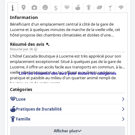
$
Information
Bénéficiant d'un emplacement central à côté de la gare de
Lucerne et à quelques minutes de marche de la vieille ville, cet
hôtel propose des chambres climatisées et dotées d'une
connexion Wi-Fi gratuite.
Résumé des avis
Résumé par IA
L'hôtel Cascada Boutique à Lucerne est très apprécié pour son
emplacement exceptionnel. Situé à quelques pas de la gare de
Lucerne, il offre un accès facile aux transports en commun, à la
vieille ville historique et au lac, offrant aux clients un séjour
Lire les résumés des avis pour toutes les catégories
pratique et paisible au milieu d'un quartier animé rempli de
boutiques et de restaurants.
Catégories
Le buffet de petit-déjeuner de l'hôtel est constamment loué
Luxe
pour sa qualité et sa variété, avec des produits frais et des plats
préparés à la commande comme des œufs brouillés et des
Pratiques de Durabilité
omelettes. Des options végétaliennes et sans gluten sont
disponibles et l'expérience du petit-déjeuner est encore
Famille
améliorée par le personnel amical et serviable. De même, le
restaurant Bolero est réputé pour son exquise cuisine
Afficher plus
espagnole, recevant des notes élevées tant pour la nourriture