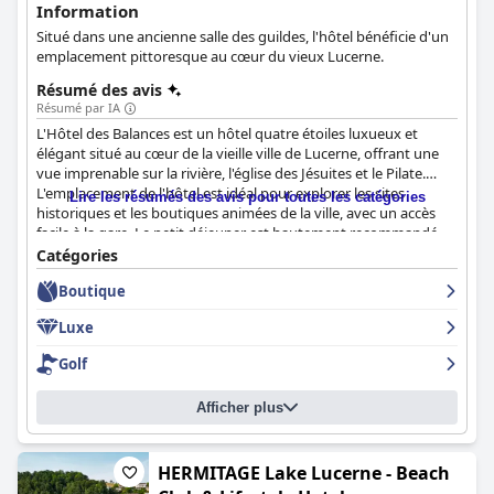
Information
Situé dans une ancienne salle des guildes, l'hôtel bénéficie d'un
emplacement pittoresque au cœur du vieux Lucerne.
Résumé des avis
Résumé par IA
L'Hôtel des Balances est un hôtel quatre étoiles luxueux et
élégant situé au cœur de la vieille ville de Lucerne, offrant une
vue imprenable sur la rivière, l'église des Jésuites et le Pilate.
L'emplacement de l'hôtel est idéal pour explorer les sites
Lire les résumés des avis pour toutes les catégories
historiques et les boutiques animées de la ville, avec un accès
facile à la gare. Le petit déjeuner est hautement recommandé
par les clients, avec une excellente cuisine de qualité étoilée au
Catégories
Michelin et des vues panoramiques sur la rivière. Les chambres
Boutique
sont bien aménagées, propres et confortables, et certaines
suites très recommandées méritent un surclassement. L'hôtel
Luxe
est d'une propreté étincelante et impeccablement entretenu,
avec un personnel exceptionnel offrant un excellent service. Les
Golf
lits sont généralement confortables et les oreillers sont grands,
doux et de bonne qualité. L'Hôtel des Balances est un lieu de
Afficher plus
séjour vraiment luxueux qui vous donnera l'impression d'être
un membre de la famille royale, avec un service de premier
ordre comparable à celui d'un hôtel 5 étoiles. Malgré son prix
élevé, les clients s'accordent à dire qu'il en vaut la peine. Dans
HERMITAGE Lake Lucerne - Beach
l'ensemble, l'Hôtel des Balances est un hôtel magnifiquement