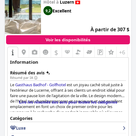
Hôtel à
Luzern
Excellent
9,2
À partir de 307 $
Voir les disponibilités
$
+6
Information
Résumé des avis
Résumé par IA
Le
Gasthaus Badhof - Golfhotel
est un joyau caché situé juste à
l'extérieur de Lucerne, offrant à ses clients un endroit idéal pour
faire une pause loin de l'agitation de la ville. Le design moderne
de l'hôtel, ses chambres propres et spacieuses et son excellent
Lire les résumés des avis pour toutes les catégories
emplacement en font un choix de premier ordre pour les
voyageurs à la recherche d'un endroit incroyable où séjourner.
Les clients ne tarissent pas d'éloges sur le « schmackhaftem
Catégories
Essen » et le « leckeres Abendessen » du restaurant, beaucoup
Luxe
le qualifiant de « magnifique ». Les chambres d'hôtel reçoivent
des notes élevées de la part des clients qui sont impressionnés