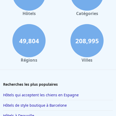
et son personnel exceptionnel contribuant à des séjours
Hôtels à Valence
mémorables pour ses clients.
Hôtels à Gerardmer
Hôtels
Catégories
Hôtels au Mans
Hôtels à Nantes
Hôtels à Tours
49,804
208,995
Hôtels à Concarneau
Hôtels à Saintes
Régions
Villes
Hôtels à Santorin
Hôtels à Montélimar
Hôtels à Aix-les-Bains
Recherches les plus populaires
Hôtels à Istanbul
Hôtels qui acceptent les chiens en Espagne
Hôtels en Espagne
Hôtels de style boutique à Barcelone
Hôtels à Ténériffe
Hôtels à Deauville