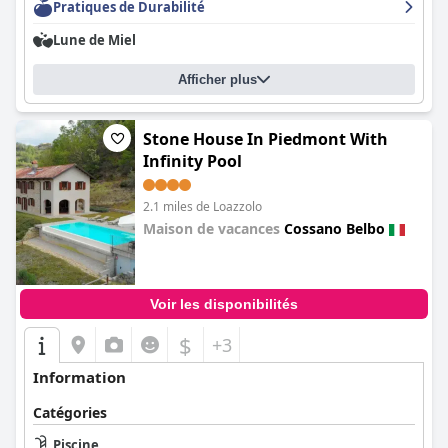
Pratiques de Durabilité
Lune de Miel
Afficher plus
Stone House In Piedmont With
Infinity Pool
2.1 miles de Loazzolo
Maison de vacances
Cossano Belbo
0.0
Voir les disponibilités
$
+3
Information
Catégories
Piscine