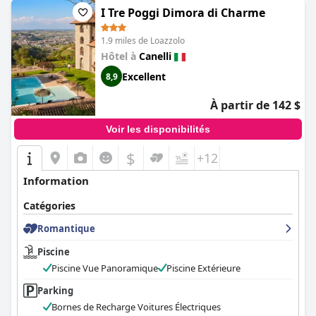
I Tre Poggi Dimora di Charme
1.9 miles de Loazzolo
Hôtel à
Canelli
Excellent
8,9
À partir de 142 $
Voir les disponibilités
$
+12
Information
Catégories
Romantique
Piscine
Piscine Vue Panoramique
Piscine Extérieure
Parking
Bornes de Recharge Voitures Électriques