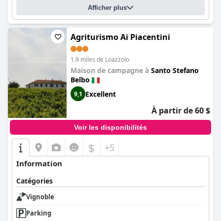
Afficher plus
Agriturismo Ai Piacentini
1.9 miles de Loazzolo
Maison de campagne à
Santo Stefano
Belbo
Excellent
9,1
À partir de 60 $
Voir les disponibilités
$
+5
Information
Catégories
Vignoble
Parking