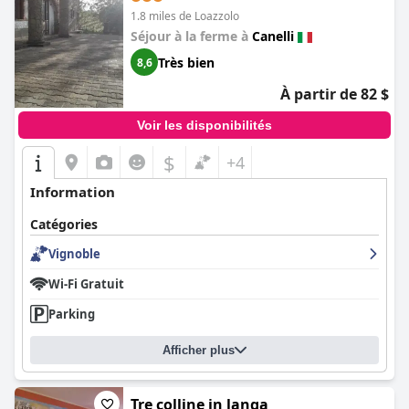
1.8 miles de Loazzolo
Séjour à la ferme à
Canelli
Très bien
8,6
À partir de 82 $
Voir les disponibilités
$
+4
Information
Catégories
Vignoble
Wi-Fi Gratuit
Parking
Afficher plus
Tre colline in langa