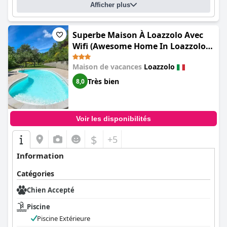
Afficher plus
Superbe Maison À Loazzolo Avec
Wifi (Awesome Home In Loazzolo
With Wifi)
Maison de vacances
Loazzolo
Très bien
8,0
Voir les disponibilités
$
+5
Information
Catégories
Chien Accepté
Piscine
Piscine Extérieure