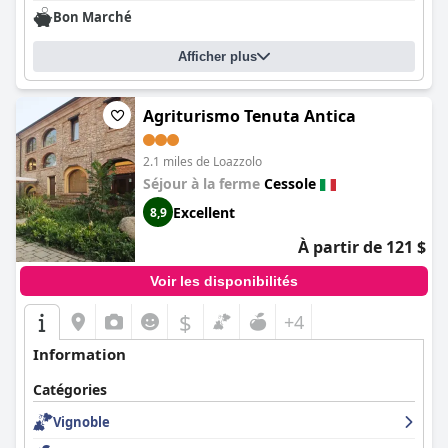
Bon Marché
Afficher plus
Agriturismo Tenuta Antica
2.1 miles de Loazzolo
Séjour à la ferme
Cessole
Excellent
8,9
À partir de 121 $
Voir les disponibilités
$
+4
Information
Catégories
Vignoble