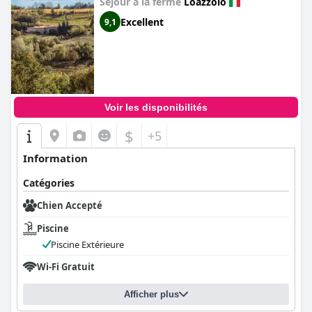
Séjour à la ferme
Loazzolo
Excellent
9,1
Voir les disponibilités
$
+5
Information
Catégories
Chien Accepté
Piscine
Piscine Extérieure
Wi-Fi Gratuit
Afficher plus