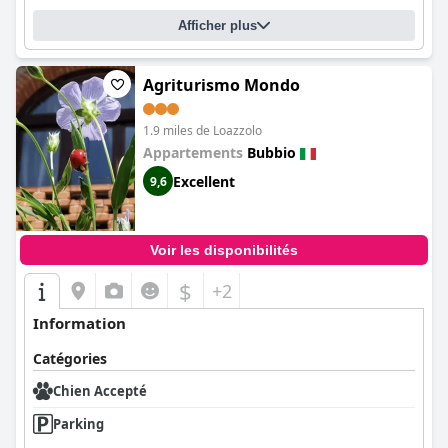
Afficher plus
Agriturismo Mondo
1.9 miles de Loazzolo
Appartements
Bubbio
Excellent
9,6
Voir les disponibilités
$
+2
Information
Catégories
Chien Accepté
Parking