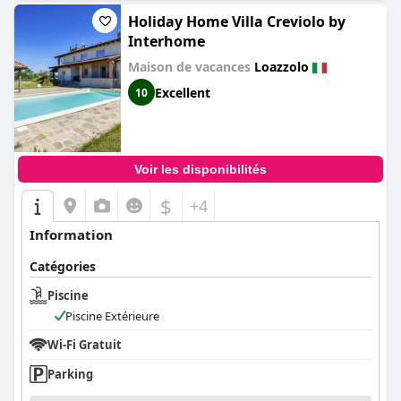
Holiday Home Villa Creviolo by
Interhome
Maison de vacances
Loazzolo
Excellent
10
Voir les disponibilités
$
+4
Information
Catégories
Piscine
Piscine Extérieure
Wi-Fi Gratuit
Parking