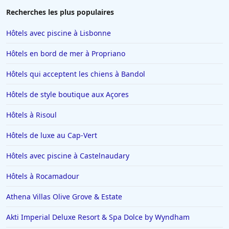
Hôtels à Rosny-sous-Bois
Recherches les plus populaires
Hôtels à Bruxelles
Hôtels avec piscine à Lisbonne
Hôtels à Marseille
Hôtels en bord de mer à Propriano
Hôtels à Lens
Hôtels qui acceptent les chiens à Bandol
Hôtels à Monaco
Hôtels de style boutique aux Açores
Hôtels à Saint-Jean-de-Monts
Hôtels à Saint-Paul-les-Dax
Hôtels à Risoul
Hôtels à Ambert
Hôtels de luxe au Cap-Vert
Hôtels en Guadeloupe
Hôtels avec piscine à Castelnaudary
Hôtels en Basse-Normandie
Hôtels à Rocamadour
Hôtels à Puy-du-Fou
Athena Villas Olive Grove & Estate
Hôtels à Tarnos
Hôtels à Le Barcares
Akti Imperial Deluxe Resort & Spa Dolce by Wyndham