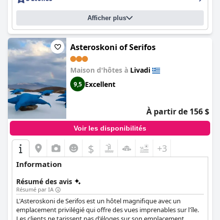
et son attention aux besoins des clients.
Afficher plus
Asteroskoni of Serifos
Maison d'hôtes à
Livadi
Excellent
9,5
À partir de 156 $
Voir les disponibilités
$
+3
Information
Résumé des avis
Résumé par IA
L'Asteroskoni de Serifos est un hôtel magnifique avec un
emplacement privilégié qui offre des vues imprenables sur l'île.
Les clients ne tarissent pas d'éloges sur son emplacement