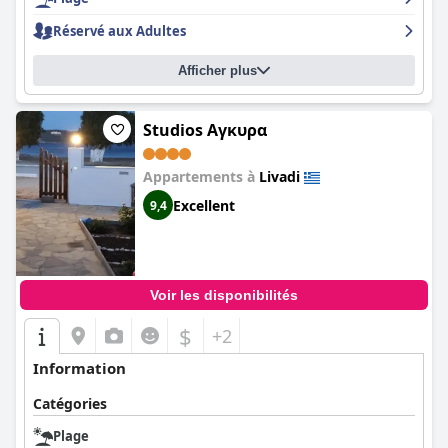
Réservé aux Adultes
Afficher plus
Studios Αγκυρα
Appartements à
Livadi
Excellent
9,4
Voir les disponibilités
$
+2
Information
Catégories
Plage