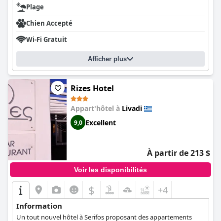
Plage
Chien Accepté
Wi-Fi Gratuit
Afficher plus
Rizes Hotel
Appart'hôtel à
Livadi
Excellent
9,0
À partir de 213 $
Voir les disponibilités
$
+4
Information
Un tout nouvel hôtel à Serifos proposant des appartements