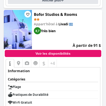
Afficher plus
Bofor Studios & Rooms
Appart'hôtel à
Livadi
Très bien
8,7
À partir de 91 $
Voir les disponibilités
$
+4
Information
Catégories
Plage
Pratiques de Durabilité
Wi-Fi Gratuit