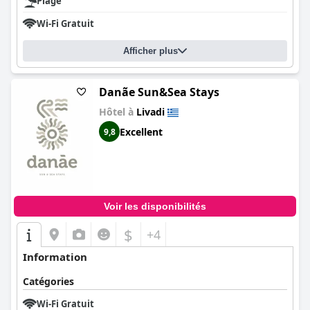
Plage
Wi-Fi Gratuit
Afficher plus
Danа̃e Sun&Sea Stays
Hôtel à
Livadi
Excellent
9,8
Voir les disponibilités
$
+4
Information
Catégories
Wi-Fi Gratuit