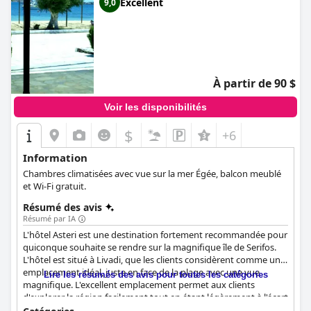
Excellent
9,0
À partir de 90 $
Voir les disponibilités
$
+6
Information
Chambres climatisées avec vue sur la mer Égée, balcon meublé
et Wi-Fi gratuit.
Résumé des avis
Résumé par IA
L'hôtel Asteri est une destination fortement recommandée pour
quiconque souhaite se rendre sur la magnifique île de Serifos.
L'hôtel est situé à Livadi, que les clients considèrent comme un
emplacement idéal, juste en face de la plage avec une vue
Lire les résumés des avis pour toutes les catégories
magnifique. L'excellent emplacement permet aux clients
d'explorer la région facilement tout en étant légèrement à l'écart
de l'animation de la vie nocturne. La plage privée avec mobilier