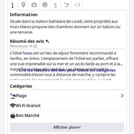
$
+3
Information
Située dans la station balnéaire de Livadi, cette propriété aux
murs blancs propose des chambres donnant sur un balcon ou
une terrasse.
Résumé des avis
Résumé par IA
L'hôtel
Naias
est un lieu de séjour fortement recommandé à
Serifos, en Grèce. L'emplacement de l'hôtel est parfait, offrant
une vue imprenable sur la mer et un accès facile au port et à la
magnifique plage de Livadakia. Les clients apprécient la
Lire les résumés des avis pour toutes les catégories
commodité d'avoir tout à distance de marche, y compris les
restaurants, les supermarchés et la gare routière. Le petit
déjeuner est excellent avec une variété d'options traditionnelles
Catégories
disponibles et le personnel est accueillant et amical. Les
Plage
chambres sont abordables, impeccables et équipées de toutes
les commodités nécessaires, bien que certains clients
Wi-Fi Gratuit
mentionnent qu'elles sont petites et pourraient être rafraîchies.
Les niveaux de propreté exceptionnels de l'hôtel ont été salués
Bon Marché
et le personnel est très apprécié pour son serviabilité et son
professionnalisme. Les lits sont confortables, bien que certains
Afficher plus
clients mentionnent qu'ils sont grinçants. Dans l'ensemble,
l'hôtel
Naias
est un excellent choix pour un séjour relaxant et