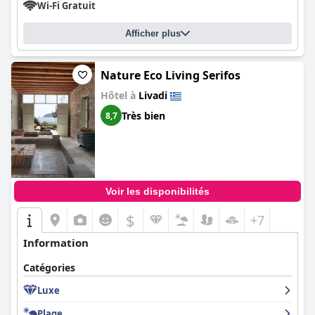
Wi-Fi Gratuit
Afficher plus
Nature Eco Living Serifos
Hôtel à
Livadi
Très bien
8,7
Voir les disponibilités
$
+7
Information
Catégories
Luxe
Plage