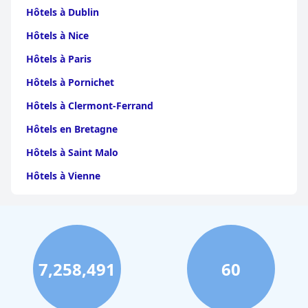
Hôtels à Dublin
Hôtels à Nice
Hôtels à Paris
Hôtels à Pornichet
Hôtels à Clermont-Ferrand
Hôtels en Bretagne
Hôtels à Saint Malo
Hôtels à Vienne
Hôtels à Dijon
Hôtels à Perpignan
Hôtels au Grand-Bornand
7,258,491
60
Hôtels à Strasbourg
Hôtels à Valence