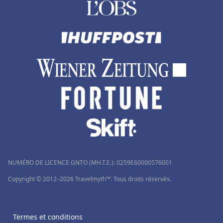
Hôtels à Sorrento
Hôtels à Thuir
Hôtels à Millau
Hôtels à Préfailles
Hôtels à Sainte-Luce-sur-Loire
Hôtels à Montmorillon
Hôtels à Abu Dhabi
Hôtels à Al Hoceima
Hôtels à Saint-Gildas-de-Rhuys
NUMÉRO DE LICENCE GNTO (MH.T.E.): 0259Ε60000576001
Hôtels à Mirmande
Copyright © 2012–2026 Travelmyth™. Tous droits réservés.
Termes et conditions