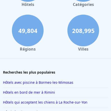
Hôtels à Gerardmer
Hôtels
Catégories
Hôtels à New York
Hôtels à Saint-Martin-de-Re
Hôtels à Troyes
49,804
208,995
Hôtels à Bruges
Hôtels à Bali
Régions
Villes
Hôtels à Alicante
Hôtels en Provence Alpes Cote d Azur
Hôtels à Las Vegas
Recherches les plus populaires
Hôtels à Beauvais
Hôtels avec piscine à Bormes-les-Mimosas
Hôtels en Ile-de-France
Hôtels en bord de mer à Rimini
Hôtels à Pouilly-en-Auxois
Hôtels qui acceptent les chiens à La Roche-sur-Yon
Hôtels à Pont-lʼEveque