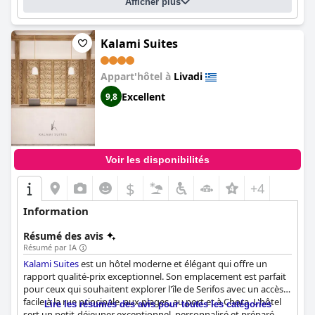
Afficher plus
Kalami Suites
Appart'hôtel à
Livadi
Excellent
9,8
Voir les disponibilités
$
+4
Information
Résumé des avis
Résumé par IA
Kalami Suites
est un hôtel moderne et élégant qui offre un
rapport qualité-prix exceptionnel. Son emplacement est parfait
pour ceux qui souhaitent explorer l'île de Serifos avec un accès
facile à la rue principale, aux plages, au port et à Chora. L'hôtel
Lire les résumés des avis pour toutes les catégories
sert un petit-déjeuner exceptionnel, personnalisé et préparé