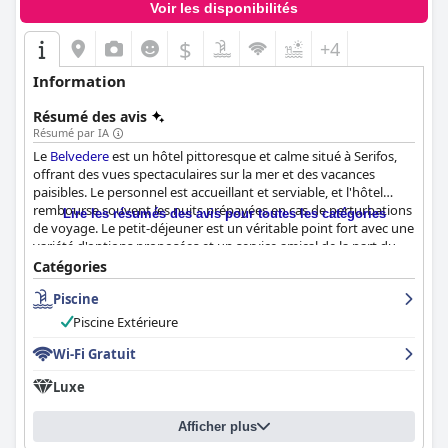
Voir les disponibilités
$
+4
Information
Résumé des avis
Résumé par IA
Le
Belvedere
est un hôtel pittoresque et calme situé à Serifos,
offrant des vues spectaculaires sur la mer et des vacances
paisibles. Le personnel est accueillant et serviable, et l'hôtel
rembourse souvent les nuits prépayées en cas de perturbations
Lire les résumés des avis pour toutes les catégories
de voyage. Le petit-déjeuner est un véritable point fort avec une
variété d'options proposées et un service amical de la part du
personnel. Les chambres sont modernes, propres et
Catégories
confortables, certaines offrant une vue exceptionnelle sur la
Piscine
mer. Le personnel est remarquable, arrangeant et bien informé
sur la région. La piscine est charmante, neuve et propre avec
Piscine Extérieure
une vue incroyable sur la baie et le port. Dans l'ensemble, le
Belvedere
Wi-Fi Gratuit
offre un hébergement magnifique et confortable
avec des vues à couper le souffle et une hospitalité grecque
Luxe
exemplaire.
Afficher plus