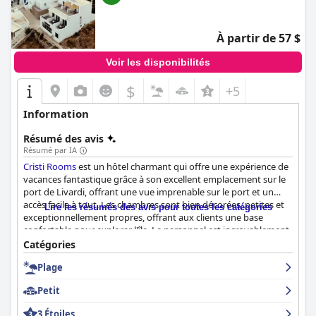
À partir de 57 $
Voir les disponibilités
$
+5
Information
Résumé des avis
Résumé par IA
Cristi Rooms
est un hôtel charmant qui offre une expérience de
vacances fantastique grâce à son excellent emplacement sur le
port de Livardi, offrant une vue imprenable sur le port et un
accès facile à tout. Les chambres sont bien décorées, petites et
Lire les résumés des avis pour toutes les catégories
exceptionnellement propres, offrant aux clients une base
confortable pour explorer l'île. Le personnel est incroyablement
amical et serviable, se surpassant pour que les clients se sentent
Catégories
comme en famille. La proximité de plusieurs plages est un atout
Plage
majeur et les lits sont extrêmement confortables, offrant une
nuit de sommeil réparatrice. Bien que certains clients aient noté
Petit
des salles de bains et des lits petits, l'expérience globale chez
Cristi Rooms
est très appréciée pour sa propreté, son hospitalité
3 Étoiles