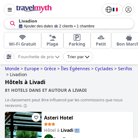
Livadion
Ajouter des dates
2 clients
1 chambre
Wi-Fi Gratuit
Plage
Parking
Petit
Bon Marc
Fourchette de prix
Trier par
Monde
>
Europe
>
Grèce
>
Îles Égéennes
>
Cyclades
>
Serifos
>
Livadion
Hôtels à Livadi
81 HOTELS DANS ET AUTOUR A LIVADI
Le classement peut être influencé par les commissions que nous
recevons.
Asteri Hotel
Hôtel à
Livadi