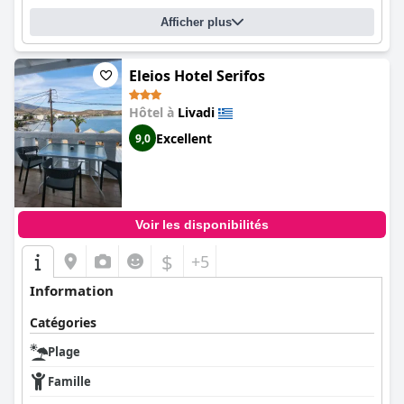
Afficher plus
Eleios Hotel Serifos
Hôtel à
Livadi
Excellent
9,0
Voir les disponibilités
$
+5
Information
Catégories
Plage
Famille