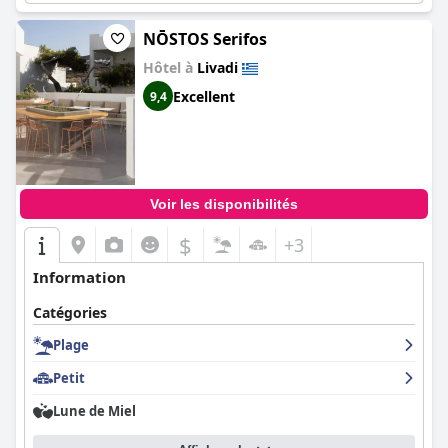
NŌSTOS Serifos
Hôtel à
Livadi
Excellent
9,4
Voir les disponibilités
$
+3
Information
Catégories
Plage
Petit
Lune de Miel