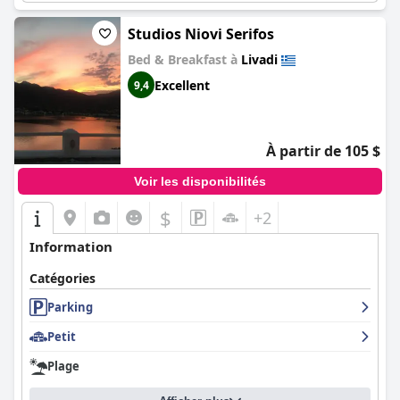
Studios Niovi Serifos
Bed & Breakfast à
Livadi
Excellent
9,4
À partir de 105 $
Voir les disponibilités
$
+2
Information
Catégories
Parking
Petit
Plage