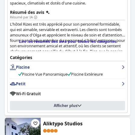
spacieux, climatisés et dotés d'une cuisine.
Résumé des avis
Résumé par IA
L'hôtel Rizes est très apprécié pour son personnel formidable,
qui est aimable, serviable et extraverti. Les clients sont tombés
amoureux d'Olga et apprécient le niveau de soin et d'attention
fourni par chaque membre du personnel. L'hôtel est connu pour
Lire les résumés des avis pour toutes les catégories
son environnement amical et attentif, où les clients se sentent
chaleureusement accueillis du début à la fin. Bien que le service
puisse être parfois un peu aléatoire, dans l'ensemble, l'hôtel
Catégories
Rizes est l'endroit idéal pour un séjour amical et accueillant.
Piscine
Piscine Vue Panoramique
Piscine Extérieure
Petit
Wi-Fi Gratuit
Afficher plus
Aliktypo Studios