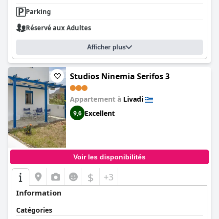
Parking
Réservé aux Adultes
Afficher plus
Studios Ninemia Serifos 3
Appartement à
Livadi
Excellent
9,6
Voir les disponibilités
$
+3
Information
Catégories