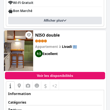
Wi-Fi Gratuit
Bon Marché
Afficher plus
NISO double
Appartement à
Livadi
Excellent
9,5
Voir les disponibilités
$
+2
Information
Catégories