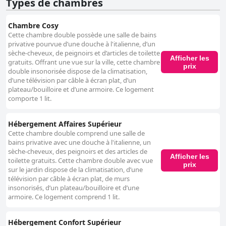
Types de chambres
créer un séjour spécial qui mérite amplement sa note de quatre étoiles.
L'emplacement superbe de l'hôtel, son atmosphère accueillante et ses
commodités bien pensées garantissent une expérience client
Chambre Cosy
mémorable et confortable.
Cette chambre double possède une salle de bains
privative pourvue d’une douche à l'italienne, d’un
sèche-cheveux, de peignoirs et d’articles de toilette
Afficher les
gratuits. Offrant une vue sur la ville, cette chambre
prix
double insonorisée dispose de la climatisation,
d’une télévision par câble à écran plat, d’un
plateau/bouilloire et d’une armoire. Ce logement
comporte 1 lit.
Hébergement Affaires Supérieur
Cette chambre double comprend une salle de
bains privative avec une douche à l'italienne, un
sèche-cheveux, des peignoirs et des articles de
Afficher les
toilette gratuits. Cette chambre double avec vue
prix
sur le jardin dispose de la climatisation, d’une
télévision par câble à écran plat, de murs
insonorisés, d’un plateau/bouilloire et d’une
armoire. Ce logement comprend 1 lit.
Hébergement Confort Supérieur