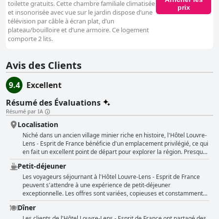
toilette gratuits. Cette chambre familiale climatisée
prix
et insonorisée avec vue sur le jardin dispose d’une
télévision par câble à écran plat, d’un
plateau/bouilloire et d’une armoire. Ce logement
comporte 2 lits.
Avis des Clients
9.4
Excellent
Résumé des Évaluations
Résumé par IA
Localisation
Niché dans un ancien village minier riche en histoire, l'Hôtel Louvre-
Lens - Esprit de France bénéficie d'un emplacement privilégié, ce qui
en fait un excellent point de départ pour explorer la région. Presque
tous les commentaires soulignent l'emplacement idéal de l'hôtel,
Petit-déjeuner
juste en face du musée du Louvre-Lens, offrant une commodité
inégalée aux amateurs d'art. Les visiteurs apprécient la rapidité,
Les voyageurs séjournant à l'Hôtel Louvre-Lens - Esprit de France
souvent quelques minutes de marche seulement, pour se rendre au
peuvent s'attendre à une expérience de petit-déjeuner
musée, ce qui permet des excursions culturelles sans effort. La
exceptionnelle. Les offres sont variées, copieuses et constamment
proximité du stade de football de Lens ajoute une autre couche
saluées pour leur qualité. Les clients apprécient fréquemment le
Dîner
d'attrait, s'adressant également aux fans de sport. Malgré un
buffet copieux, qui comprend une variété de produits locaux et de
environnement quelque peu calme, l'hôtel offre une retraite paisible,
haute qualité tels que des pâtisseries, des œufs cuisinés à la
Les clients de l'Hôtel Louvre-Lens - Esprit de France ont partagé des