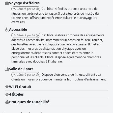
personnel occasionnel et un menu limité. Améliorer ces aspects pourrait
Voyage d'Affaires
élever l'expérience culinaire pour mieux correspondre aux standards
Cet hôtel 4 étoiles propose un centre de
Généré par IA
quatre étoiles de l'hôtel. Les chambres, bien que parfois décrites comme
fitness, un jardin et une terrasse. Il est situé près du musée du
petites ou compactes, sont appréciées pour leur décoration moderne et
Louvre-Lens, offrant une expérience culturelle aux voyageurs
élégante et leurs équipements tels que la climatisation et les rideaux
d'affaires.
occultants. La propreté est un atout majeur, les clients soulignant
constamment l'entretien impeccable des chambres et des parties
Accessible
communes. Les compliments sont abondants pour les lits confortables et
Cet hôtel 4 étoiles propose des équipements
Généré par IA
de haute qualité, malgré quelques remarques sur la fermeté et la taille.
adaptés à l'accessibilité, notamment un accès en fauteuil roulant,
Le personnel de l'hôtel reçoit des éloges unanimes pour sa gentillesse,
des toilettes avec barres d'appui et un lavabo abaissé. Il met en
son efficacité et son service attentionné. Des descriptions telles que
place des mesures de distanciation physique avec un
"souriant", "accueillant" et "charmant" brossent le portrait d'une équipe
enregistrement/départ sans contact et des écrans entre le
chaleureuse et accommodante, veillant à ce que les clients se sentent
personnel et les clients. L'hôtel dispose également de chambres
bien pris en charge tout au long de leur séjour. La connexion WiFi gratuite
familiales avec douches à l'italienne.
et fiable ainsi que la salle de sport bien équipée avec ses installations
Salle de Sport
modernes et son sauna contribuent positivement à l'expérience des
clients. Les familles trouvent l'hôtel particulièrement accueillant grâce à
Dispose d'un centre de fitness, offrant aux
Généré par IA
son environnement confortable et adapté aux enfants, ainsi qu'à ses
clients un moyen pratique de maintenir leur routine d'entraînement.
options de suites familiales. Les équipements accessibles sont
Wi-Fi Gratuit
également notés, avec des éléments tels que de grandes portes, des
ascenseurs fiables et des chambres bien conçues pour les personnes
4 Étoiles
handicapées. Dans l'ensemble, l'Hôtel Louvre-Lens - Esprit de France
offre une expérience haut de gamme luxueuse mais abordable. Ses
Pratiques de Durabilité
chambres élégantes, sa belle décoration, sa salle de sport de premier
ordre, sa cuisine raffinée et son service exceptionnel se combinent pour