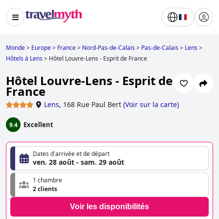
Monde
>
Europe
>
France
>
Nord-Pas-de-Calais
>
Pas-de-Calais
>
Lens
>
Hôtels à Lens
>
Hôtel Louvre-Lens - Esprit de France
Hôtel Louvre-Lens - Esprit de
France
Lens
,
168 Rue Paul Bert
(
Voir sur la carte
)
Excellent
9.4
Dates d'arrivée et de départ
ven. 28 août - sam. 29 août
1 chambre
2 clients
Voir les disponibilités