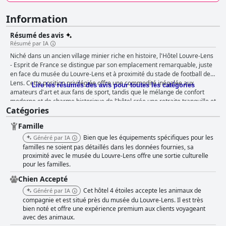
Information
Résumé des avis
Résumé par IA
Niché dans un ancien village minier riche en histoire, l'Hôtel Louvre-Lens
- Esprit de France se distingue par son emplacement remarquable, juste
en face du musée du Louvre-Lens et à proximité du stade de football de
Lens. Cette position privilégiée offre une commodité inégalée aux
Lire les résumés des avis pour toutes les catégories
amateurs d'art et aux fans de sport, tandis que le mélange de confort
moderne et de charme historique de l'hôtel crée une retraite tranquille et
Catégories
fascinante. Les clients ne cessent de louer le personnel accueillant et la
commodité supplémentaire du parking privé, ce qui en fait un excellent
Famille
point de départ pour explorer la culture et l'histoire de la région. L'un des
points forts de l'hôtel est l'expérience exceptionnelle du petit-déjeuner.
Bien que les équipements spécifiques pour les
Généré par IA
Les clients apprécient le buffet varié et copieux, qui comprend des
familles ne soient pas détaillés dans les données fournies, sa
spécialités locales et des produits de haute qualité, des pâtisseries aux
proximité avec le musée du Louvre-Lens offre une sortie culturelle
pour les familles.
œufs en passant par les confitures faites maison et une variété de thés.
Bien que quelques problèmes mineurs aient été notés, le sentiment
Chien Accepté
général souligne que le petit-déjeuner est un moment agréable du séjour.
Cet hôtel 4 étoiles accepte les animaux de
Généré par IA
Le restaurant sur place "Le Galibot" est généralement bien accueilli, avec
compagnie et est situé près du musée du Louvre-Lens. Il est très
des éloges pour les plats savoureux et visuellement attrayants, servis
bien noté et offre une expérience premium aux clients voyageant
dans une ambiance agréable. Un service amical contribue à l'expérience
avec des animaux.
culinaire positive, bien que certains clients notent un manque de