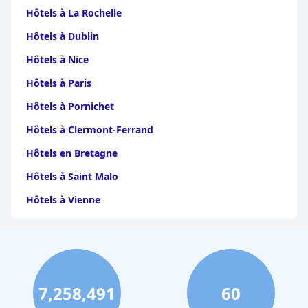
Hôtels à La Rochelle
Hôtels à Dublin
Hôtels à Nice
Hôtels à Paris
Hôtels à Pornichet
Hôtels à Clermont-Ferrand
Hôtels en Bretagne
Hôtels à Saint Malo
Hôtels à Vienne
Hôtels à Dijon
Hôtels à Perpignan
Hôtels au Grand-Bornand
7,258,491
60
Hôtels à Strasbourg