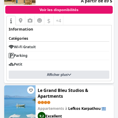
À partir de 89 $
Voir les disponibilités
$
+4
Information
Catégories
Wi-Fi Gratuit
Parking
Petit
Afficher plus
Le Grand Bleu Studios &
Apartments
Appartements à
Lefkos Karpathou
Excellent
9,2