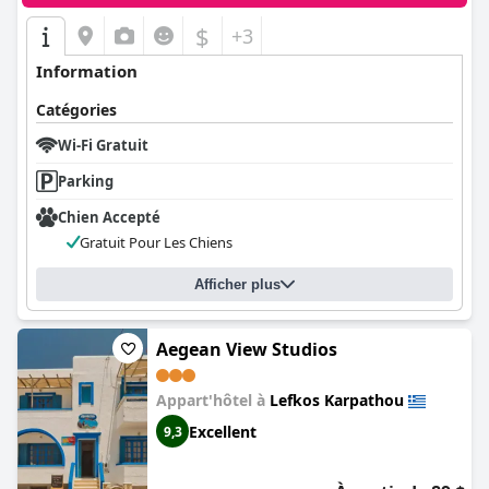
$
+3
Information
Catégories
Wi-Fi Gratuit
Parking
Chien Accepté
Gratuit Pour Les Chiens
Afficher plus
Aegean View Studios
Appart'hôtel à
Lefkos Karpathou
Excellent
9,3