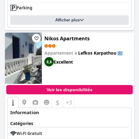
Parking
Afficher plus
Nikos Apartments
Appartement à
Lefkos Karpathou
Excellent
8,8
Voir les disponibilités
$
+3
Information
Catégories
Wi-Fi Gratuit