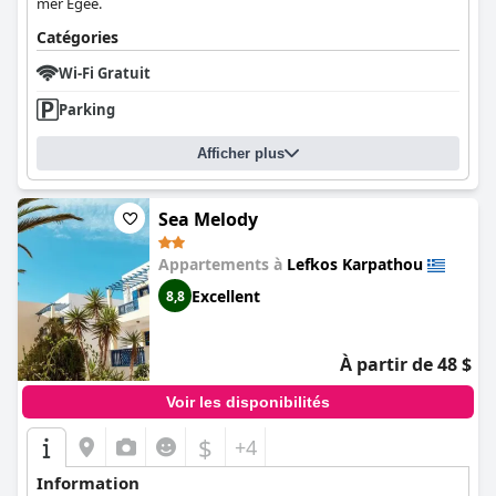
mer Égée.
Catégories
Wi-Fi Gratuit
Parking
Afficher plus
Sea Melody
Appartements à
Lefkos Karpathou
Excellent
8,8
À partir de 48 $
Voir les disponibilités
$
+4
Information