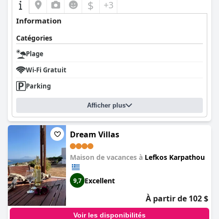
$
+3
Information
Catégories
Plage
Wi-Fi Gratuit
Parking
Afficher plus
Dream Villas
Maison de vacances à
Lefkos Karpathou
Excellent
9,7
À partir de 102 $
Voir les disponibilités