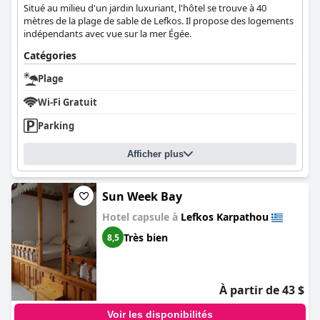
Situé au milieu d'un jardin luxuriant, l'hôtel se trouve à 40
mètres de la plage de sable de Lefkos. Il propose des logements
indépendants avec vue sur la mer Égée.
Catégories
Plage
Wi-Fi Gratuit
Parking
Afficher plus
Sun Week Bay
Hotel capsule à
Lefkos Karpathou
Très bien
8,5
À partir de 43 $
Voir les disponibilités