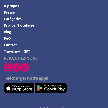
Hôtels à LʼIsle-sur-la-Sorgue
À propos
Hôtels à Palavas-les-Flots
Presse
Hôtels au Canada
Catégories
Hôtels à Condrieu
Prix de l’hôtellerie
Blog
Hôtels à Château-Chinon
FAQ
Hôtels à Grignan
Contact
Hôtels à Salon-de-Provence
Travelmyth GPT
Hôtels à Locronan
REJOIGNEZ-NOUS
Hôtels à La Plagne
Hôtels à Lege-Cap-Ferret
Télécharger notre appli
Hôtels à Chaumont-sur-Loire
Hôtels à Baccarat