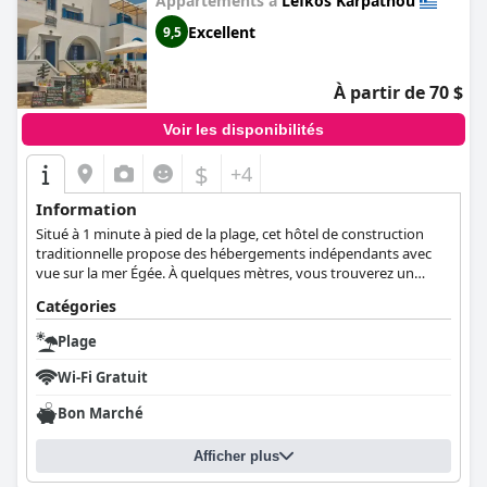
Appartements à
Lefkos Karpathou
Excellent
9,5
À partir de 70 $
Voir les disponibilités
$
+4
Information
Situé à 1 minute à pied de la plage, cet hôtel de construction
traditionnelle propose des hébergements indépendants avec
vue sur la mer Égée. À quelques mètres, vous trouverez un
restaurant et un café-bar.
Catégories
Plage
Wi-Fi Gratuit
Bon Marché
Afficher plus