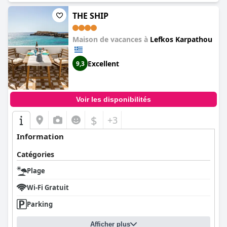
THE SHIP
Maison de vacances à
Lefkos Karpathou
Excellent
9,3
Voir les disponibilités
$
+3
Information
Catégories
Plage
Wi-Fi Gratuit
Parking
Afficher plus