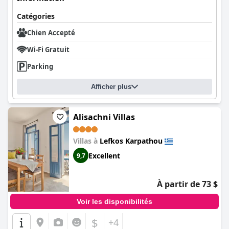
Catégories
Chien Accepté
Wi-Fi Gratuit
Parking
Afficher plus
Alisachni Villas
Villas à
Lefkos Karpathou
Excellent
9,7
À partir de 73 $
Voir les disponibilités
$
+4