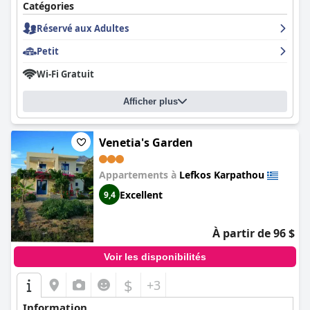
Catégories
Réservé aux Adultes
Petit
Wi-Fi Gratuit
Afficher plus
Venetia's Garden
Appartements à
Lefkos Karpathou
Excellent
9,4
À partir de 96 $
Voir les disponibilités
$
+3
Information