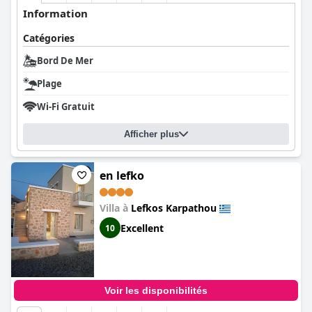
Information
Catégories
Bord De Mer
Plage
Wi-Fi Gratuit
Afficher plus
en lefko
Villa à
Lefkos Karpathou
Excellent
10
Voir les disponibilités