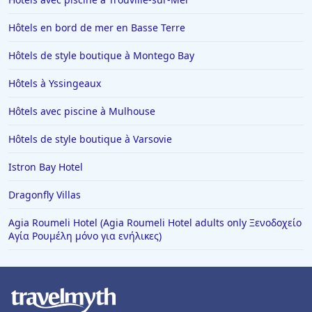
Hôtels à Saint-Affrique
Hôtels en bord de mer en Basse Terre
Hôtels au Québec
Hôtels à Carcassonne
Hôtels de style boutique à Montego Bay
Hôtels aux Saintes-Maries-de-la-Mer
Hôtels à Yssingeaux
Hôtels en Suisse
Hôtels avec piscine à Mulhouse
Hôtels à Chartres
Hôtels de style boutique à Varsovie
Hôtels à Bouc-Bel-Air
Istron Bay Hotel
Hôtels à Mortagne-au-Perche
Hôtels en Alsace
Dragonfly Villas
Hôtels à Lacaune
Agia Roumeli Hotel (Agia Roumeli Hotel adults only Ξενοδοχείο
Αγία Ρουμέλη μόνο για ενήλικες)
Hôtels à Louviers
Hôtels à Caudry
Hôtels à Bergame