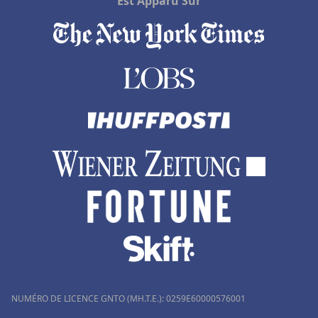
Est Apparu Sur
NUMÉRO DE LICENCE GNTO (MH.T.E.): 0259Ε60000576001