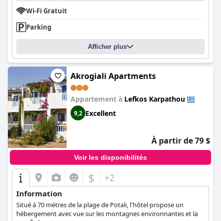
Wi-Fi Gratuit
Parking
Afficher plus
Akrogiali Apartments
Appartement à
Lefkos Karpathou
Excellent
9,2
À partir de 79 $
Voir les disponibilités
$
+2
Information
Situé à 70 mètres de la plage de Potali, l'hôtel propose un
hébergement avec vue sur les montagnes environnantes et la