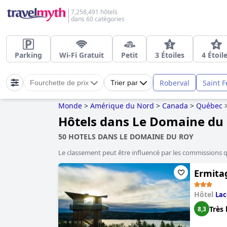
7,258,491 hôtels
dans 60 catégories
Parking
Wi-Fi Gratuit
Petit
3 Étoiles
4 Étoil
Roberval
Saint F
Fourchette de prix
Trier par
Monde
>
Amérique du Nord
>
Canada
>
Québec
Hôtels dans Le Domaine du
50 HOTELS DANS LE DOMAINE DU ROY
Le classement peut être influencé par les commissions 
Ermita
Hôtel
Lac
Très 
8,3