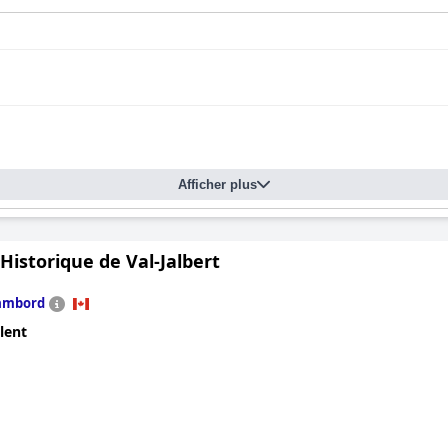
lement fait l'objet de critiques mitigées, certains clients les trouva
ur confortable et abordable, mais les clients doivent être conscien
Afficher plus
 Historique de Val-Jalbert
ambord
lent