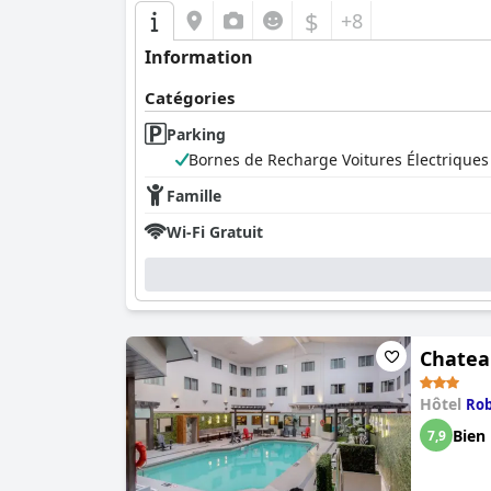
$
+8
Information
Catégories
Parking
Bornes de Recharge Voitures Électriques
Famille
Wi-Fi Gratuit
Chatea
Hôtel
Rob
Bien
7,9