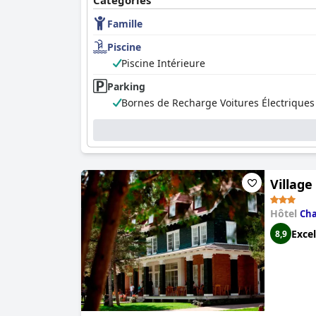
Catégories
ont reçu des critiques mitigées. Les lits ont éga
Famille
Dans l'ensemble, l'
Hôtel du Jardin
offre un séjo
propreté.
Piscine
Piscine Intérieure
Parking
Bornes de Recharge Voitures Électriques
Village
Hôtel
Ch
Excel
8,9