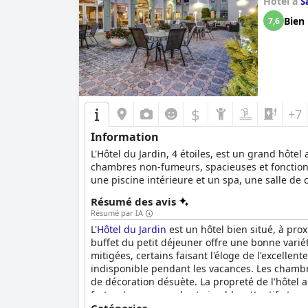
Hôtel à
S
Bien
7,6
$
+7
Information
L'Hôtel du Jardin, 4 étoiles, est un grand hôtel
chambres non-fumeurs, spacieuses et fonctionne
une piscine intérieure et un spa, une salle de
notamment en utilisant des produits d'entretien
Résumé des avis
chambres classiques et des chambres de luxe,
Résumé par IA
base de produits régionaux. L'Hôtel du Jardin 
L'
Hôtel du Jardin
est un hôtel bien situé, à prox
personnes.
buffet du petit déjeuner offre une bonne variété 
mitigées, certains faisant l'éloge de l'excelle
indisponible pendant les vacances. Les chambr
de décoration désuète. La propreté de l'hôtel a 
fortes. Le personnel est aimable, attentif et s
améliorée. Les familles apprécient l'atmosphère