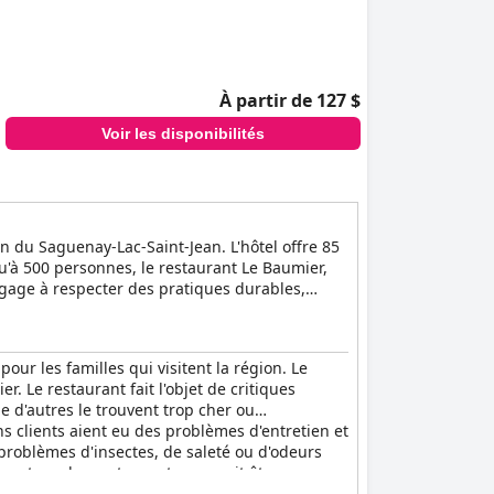
À partir de 127 $
Voir les disponibilités
on du Saguenay-Lac-Saint-Jean. L'hôtel offre 85
u'à 500 personnes, le restaurant Le Baumier,
ngage à respecter des pratiques durables,
gionaux. Les clients peuvent choisir entre des
mier propose des plats avant-gardistes à
 de réception pouvant accueillir jusqu'à 300
pour les familles qui visitent la région. Le
r. Le restaurant fait l'objet de critiques
ue d'autres le trouvent trop cher ou
 clients aient eu des problèmes d'entretien et
s problèmes d'insectes, de saleté ou d'odeurs
ermeture des restaurants pourrait être
ême si les équipements du spa et de la piscine