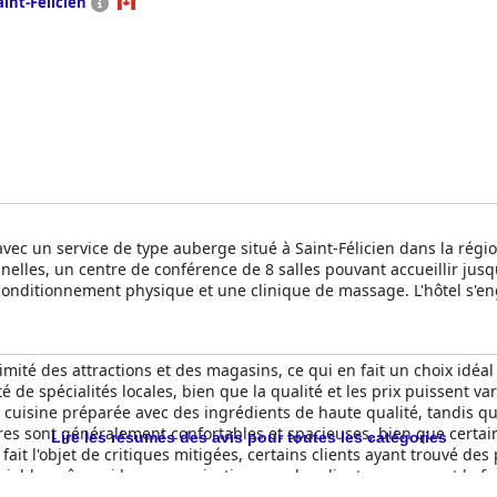
aint-Felicien
 avec un service de type auberge situé à Saint-Félicien dans la régi
lles, un centre de conférence de 8 salles pouvant accueillir jusq
 conditionnement physique et une clinique de massage. L'hôtel s'e
 biodégradables et en privilégiant l'achat de produits locaux et ré
 toutes deux dotées d'équipements modernes. Le restaurant Le Bau
dispose également d'une salle de remise en forme et de trois salles
imité des attractions et des magasins, ce qui en fait un choix idéal 
de spécialités locales, bien que la qualité et les prix puissent varie
nte cuisine préparée avec des ingrédients de haute qualité, tandis q
es sont généralement confortables et spacieuses, bien que certains
Lire les résumés des avis pour toutes les catégories
fait l'objet de critiques mitigées, certains clients ayant trouvé de
erviable, même si la communication avec les clients concernant la f
 familiale de l'hôtel et la disponibilité des activités sur place, m