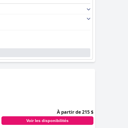
nt confortables, d'autres trop petits ou usés.
ts des avis mitigés sur les équipements et la
À partir de 215 $
Voir les disponibilités