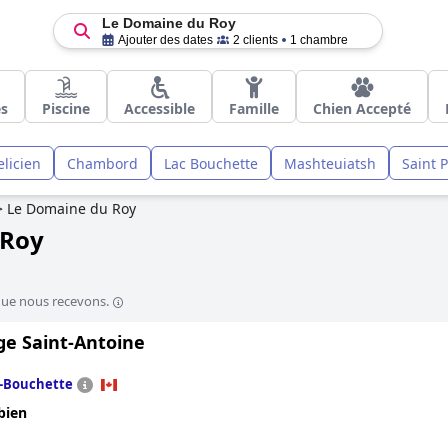
Le Domaine du Roy
Ajouter des dates
2 clients
1 chambre
es
Piscine
Accessible
Famille
Chien Accepté
elicien
Chambord
Lac Bouchette
Mashteuiatsh
Saint 
>
Le Domaine du Roy
 Roy
que nous recevons.
ge Saint-Antoine
-Bouchette
bien