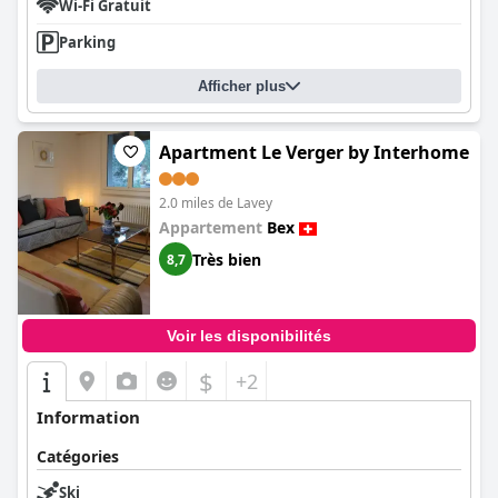
Wi-Fi Gratuit
Parking
Afficher plus
Apartment Le Verger by Interhome
2.0 miles de Lavey
Appartement
Bex
Très bien
8,7
Voir les disponibilités
$
+2
Information
Catégories
Ski