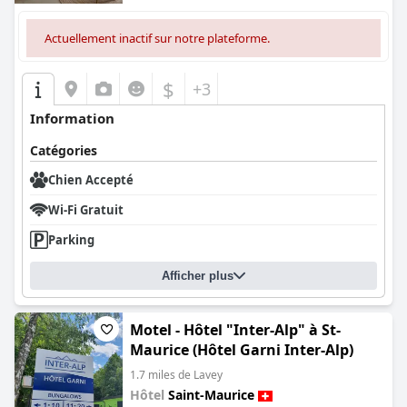
stationnement peut être un problème aux heures de pointe.
Actuellement inactif sur notre plateforme.
En résumé, le
Grand Hotel des Bains
offre une escapade
régénérante et sereine grâce à son bel emplacement, son
excellent petit-déjeuner et ses options de restauration, ses
$
+3
chambres propres et confortables et ses installations de spa
exceptionnelles. Il se distingue par son service exceptionnel du
Information
personnel et son ambiance paisible, ce qui en fait un choix
fortement recommandé pour une escapade relaxante.
Catégories
Chien Accepté
Wi-Fi Gratuit
Parking
Afficher plus
Motel - Hôtel "Inter-Alp" à St-
Maurice (Hôtel Garni Inter-Alp)
1.7 miles de Lavey
Hôtel
Saint-Maurice