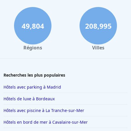
Hôtels à Cabourg
Hôtels à Dole
Hôtels à Les Gets
49,804
208,995
Hôtels à Port Leucate
Hôtels à Périgueux
Régions
Villes
Hôtels à Honfleur
Hôtels à Brive-la-Gaillarde
Hôtels à Rosny-sous-Bois
Recherches les plus populaires
Hôtels à Bruxelles
Hôtels avec parking à Madrid
Hôtels à Marseille
Hôtels de luxe à Bordeaux
Hôtels à Lens
Hôtels avec piscine à La Tranche-sur-Mer
Hôtels à Monaco
Hôtels en bord de mer à Cavalaire-sur-Mer
Hôtels à Saint-Jean-de-Monts