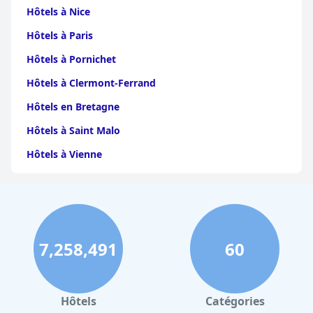
Hôtels à Nice
Hôtels à Paris
Hôtels à Pornichet
Hôtels à Clermont-Ferrand
Hôtels en Bretagne
Hôtels à Saint Malo
Hôtels à Vienne
Hôtels à Dijon
Hôtels à Perpignan
Hôtels au Grand-Bornand
7,258,491
60
Hôtels à Strasbourg
Hôtels à Valence
Hôtels à Gerardmer
Hôtels
Catégories