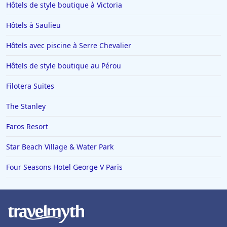
Hôtels à Saint-Paul-les-Dax
Hôtels de style boutique à Victoria
Hôtels à Ambert
Hôtels à Saulieu
Hôtels en Guadeloupe
Hôtels avec piscine à Serre Chevalier
Hôtels en Basse-Normandie
Hôtels de style boutique au Pérou
Hôtels à Puy-du-Fou
Filotera Suites
Hôtels à Tarnos
Hôtels à Le Barcares
The Stanley
Hôtels à Saulieu
Faros Resort
Hôtels à Lyons-la-Forêt
Star Beach Village & Water Park
Hôtels à Moulis
Four Seasons Hotel George V Paris
Hôtels à Lucerne
Hôtels à Thannenkirch
Hôtels à Vidauban
Hôtels à Taghazout