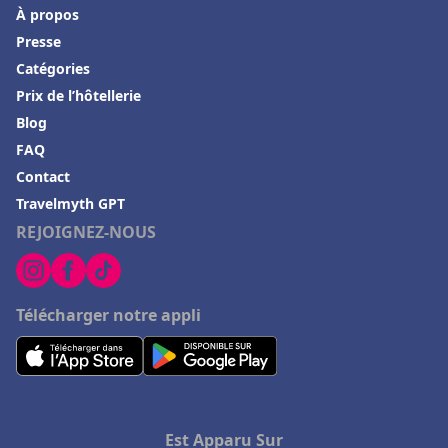
À propos
Hôtels à Grenoble
Presse
Hôtels à Magalluf
Catégories
Prix de l’hôtellerie
Hôtels à Bora Bora
Blog
Hôtels à Corfou
FAQ
Hôtels à Fréjus
Contact
Hôtels à Porquerolles
Travelmyth GPT
REJOIGNEZ-NOUS
Hôtels à Corbas
Hôtels en Midi Pyrénées
Hôtels en Ariège
Télécharger notre appli
Hôtels à Porticcio
Hôtels à Menorca
Hôtels aux Pays-Bas
Est Apparu Sur