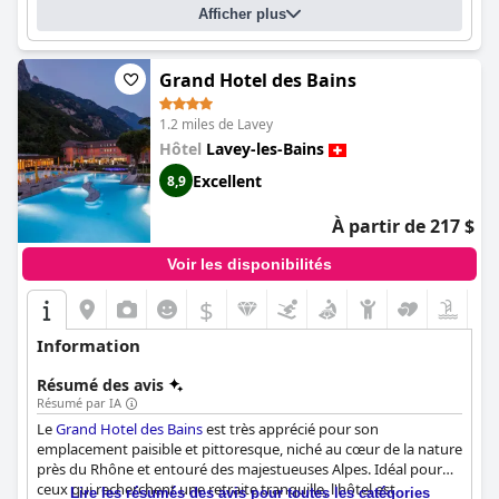
Afficher plus
Grand Hotel des Bains
1.2 miles de Lavey
Hôtel
Lavey-les-Bains
Excellent
8,9
À partir de 217 $
Voir les disponibilités
$
Information
Résumé des avis
Résumé par IA
Le
Grand Hotel des Bains
est très apprécié pour son
emplacement paisible et pittoresque, niché au cœur de la nature
près du Rhône et entouré des majestueuses Alpes. Idéal pour
ceux qui recherchent une retraite tranquille, l'hôtel est
Lire les résumés des avis pour toutes les catégories