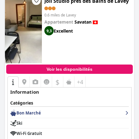
Joli Studio près des Bains de Lavey
0.6 miles de Lavey
Appartement
Savatan
Excellent
9,3
Voir les disponibilités
$
+4
Information
Catégories
Bon Marché
Ski
Wi-Fi Gratuit