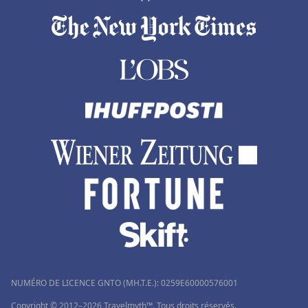
NUMÉRO DE LICENCE GNTO (MH.T.E.): 0259Ε60000576001
Copyright © 2012–2026 Travelmyth™. Tous droits réservés.