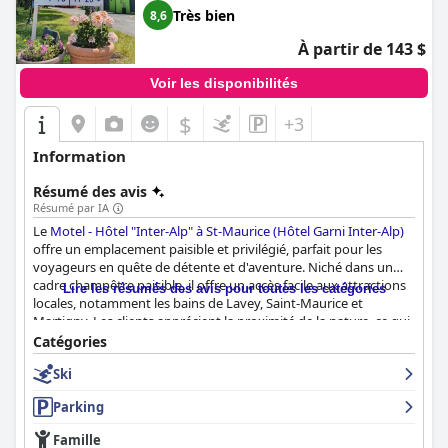
Très bien
8,6
À partir de 143 $
Voir les disponibilités
$
+3
Information
Résumé des avis
Résumé par IA
Le
Motel - Hôtel "Inter-Alp" à St-Maurice (Hôtel Garni Inter-Alp)
offre un emplacement paisible et privilégié, parfait pour les
voyageurs en quête de détente et d'aventure. Niché dans un
cadre champêtre paisible, il offre un accès facile aux attractions
Lire les résumés des avis pour toutes les catégories
locales, notamment les bains de Lavey, Saint-Maurice et
Martigny. Les clients apprécient la proximité de la nature, ce qui
en fait un endroit idéal pour les activités de plein air telles que la
Catégories
randonnée.
Ski
Les hébergements sont spacieux et propres, souvent comparés
Parking
à des studios en raison de leur taille généreuse. Les bungalows
confortables, bien que rappelant les années 1970, sont bien
Famille
entretenus et équipés d'équipements essentiels comme un petit