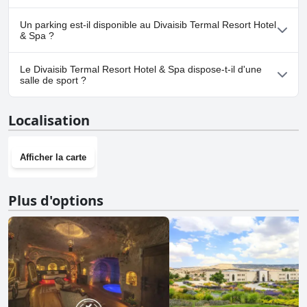
Non, Divaisib Termal Resort Hotel & Spa n'accepte pas les chiens.
Un parking est-il disponible au Divaisib Termal Resort Hotel
& Spa ?
Oui, un parking est disponible à Divaisib Termal Resort Hotel &
Le Divaisib Termal Resort Hotel & Spa dispose-t-il d'une
Spa.
salle de sport ?
Oui, Divaisib Termal Resort Hotel & Spa dispose d'une salle de
Localisation
sport.
Afficher la carte
Plus d'options