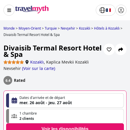
Monde
>
Moyen-Orient
>
Turquie
>
Nevşehir
>
Kozaklı
>
Hôtels à Kozaklı
>
Divaisib Termal Resort Hotel & Spa
Divaisib Termal Resort Hotel
& Spa
Kozaklı
,
Kaplica Mevkii Kozakli
Nevsehir
(
Voir sur la carte
)
Rated
6.4
Dates d'arrivée et de départ
mer. 26 août - jeu. 27 août
1 chambre
2 clients
Voir les disponibilités