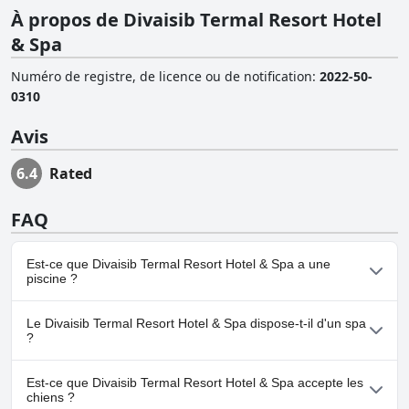
À propos de Divaisib Termal Resort Hotel
& Spa
Numéro de registre, de licence ou de notification
:
2022-50-
0310
Avis
6.4
Rated
FAQ
Est-ce que Divaisib Termal Resort Hotel & Spa a une
piscine ?
Oui, Divaisib Termal Resort Hotel & Spa dispose de piscine(s)
Le Divaisib Termal Resort Hotel & Spa dispose-t-il d'un spa
appartenant à une ou plusieurs des catégories suivantes : Piscine
?
Intérieure, Piscine Extérieure.
Oui, un spa est disponible à Divaisib Termal Resort Hotel & Spa.
Est-ce que Divaisib Termal Resort Hotel & Spa accepte les
chiens ?