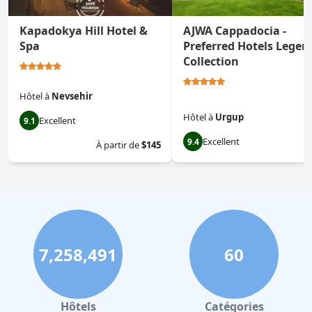
Kapadokya Hill Hotel &
AJWA Cappadocia -
Spa
Preferred Hotels Legen
Collection
Hôtel
à
Nevsehir
Hôtel
à
Urgup
Excellent
9.1
Excellent
9.4
À partir de
$145
7,258,491
60
Hôtels
Catégories