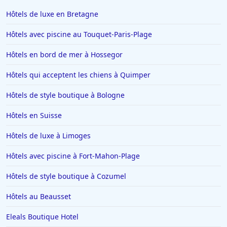
Hôtels à Beaucaire
Hôtels de luxe en Bretagne
Hôtels à Menton
Hôtels avec piscine au Touquet-Paris-Plage
Hôtels à Blois
Hôtels en bord de mer à Hossegor
Hôtels à Valence
Hôtels qui acceptent les chiens à Quimper
Hôtels à Risoul
Hôtels à Toulouse
Hôtels de style boutique à Bologne
Hôtels à Soorts-Hossegor
Hôtels en Suisse
Hôtels à Benidorm
Hôtels de luxe à Limoges
Hôtels dans le Finistère
Hôtels avec piscine à Fort-Mahon-Plage
Hôtels à Saint-Gervais-les-Bains
Hôtels de style boutique à Cozumel
Hôtels à Portofino
Hôtels à Vaux-en-Beaujolais
Hôtels au Beausset
Hôtels à Cannes
Eleals Boutique Hotel