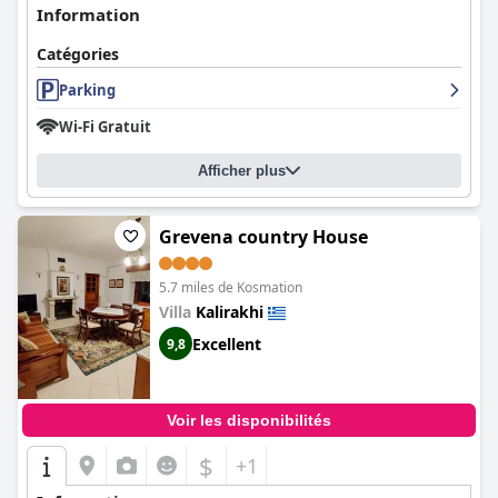
Information
Catégories
Parking
Wi-Fi Gratuit
Afficher plus
Grevena country House
5.7 miles de Kosmation
Villa
Kalirakhi
Excellent
9,8
Voir les disponibilités
$
+1