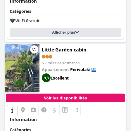
Information
Catégories
Wi-Fi Gratuit
Afficher plus
Little Garden cabin
5.7 miles de Kosmation
Appartement
Perivolaki
Excellent
9,3
Voir les disponibilités
$
+3
Information
Catégories