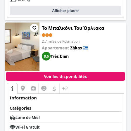
Afficher plus
Το Μπαλκόνι Του Όρλιακα
2.7 miles de Kosmation
Appartement
Zákas
Très bien
8,6
Voir les disponibilités
$
+2
Information
Catégories
Lune de Miel
Wi-Fi Gratuit