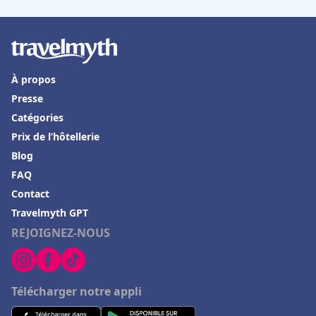
Hôtels à La Ciotat
Hôtels à Saumur
Hôtels en Tunisie
Hôtels à Bonnieux
À propos
Presse
Hôtels à Échirolles
Catégories
Hôtels à Pierrelatte
Prix de l’hôtellerie
Hôtels à Mercuer
Blog
Hôtels à Tournefeuille
FAQ
Contact
Hôtels à Le Mont-Saint-Michel
Travelmyth GPT
Hôtels à La Ferté-Bernard
REJOIGNEZ-NOUS
Hôtels à Beaune
Hôtels à Alba
Télécharger notre appli
Hôtels à Honolulu