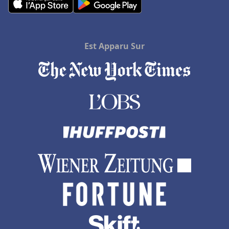
Hôtels à Allevard
Hôtels en Haute-Normandie
Hôtels à Zanzibar
Est Apparu Sur
Hôtels à Saint-André-de-Cubzac
Hôtels à Douville
Hôtels à Tizzano
Hôtels à Les Estables
Hôtels à La Mure
Hôtels en Thaïlande
Hôtels à Douai
Hôtels à Génova
Hôtels à Talloires
Hôtels à Alanya
Hôtels à Antananarivo