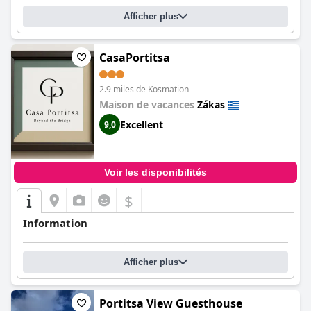
Afficher plus
CasaPortitsa
2.9 miles de Kosmation
Maison de vacances
Zákas
Excellent
9,0
Voir les disponibilités
$
Information
Afficher plus
Portitsa View Guesthouse