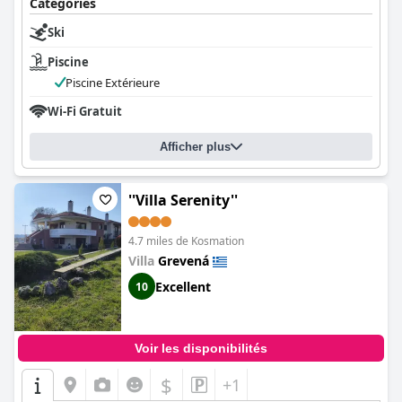
Catégories
Ski
Piscine
Piscine Extérieure
Wi-Fi Gratuit
Afficher plus
''Villa Serenity''
4.7 miles de Kosmation
Villa
Grevená
Excellent
10
Voir les disponibilités
$
+1