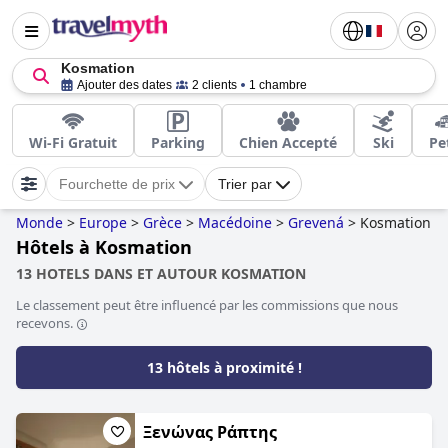
Kosmation
Ajouter des dates
2 clients
1 chambre
Wi-Fi Gratuit
Parking
Chien Accepté
Ski
Pe
Fourchette de prix
Trier par
Monde
>
Europe
>
Grèce
>
Macédoine
>
Grevená
>
Kosmation
Hôtels à Kosmation
13 HOTELS DANS ET AUTOUR KOSMATION
Le classement peut être influencé par les commissions que nous
recevons.
13 hôtels à proximité !
Ξενώνας Ράπτης