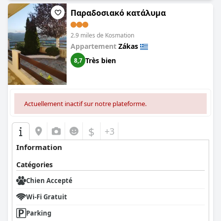
Παραδοσιακό κατάλυμα
2.9 miles de Kosmation
Appartement
Zákas
Très bien
8,7
Actuellement inactif sur notre plateforme.
$
+3
Information
Catégories
Chien Accepté
Wi-Fi Gratuit
Parking