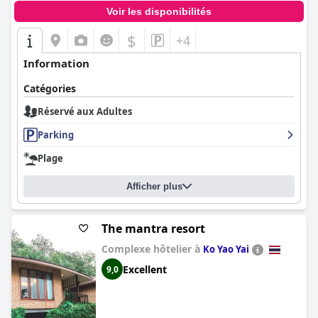
Voir les disponibilités
$
+4
Information
Catégories
Réservé aux Adultes
Parking
Plage
Afficher plus
The mantra resort
Complexe hôtelier à
Ko Yao Yai
Excellent
9,0