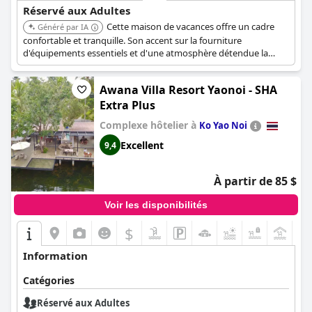
Réservé aux Adultes
Cette maison de vacances offre un cadre
Généré par IA
confortable et tranquille. Son accent sur la fourniture
d'équipements essentiels et d'une atmosphère détendue la
rend adaptée aux voyageurs adultes en quête d'une évasion
paisible.
Awana Villa Resort Yaonoi - SHA
Extra Plus
Complexe hôtelier à
Ko Yao Noi
Excellent
9,4
À partir de 85 $
Voir les disponibilités
$
+3
Information
Catégories
Réservé aux Adultes