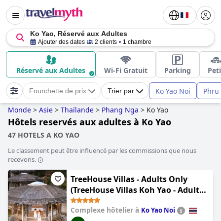
Ko Yao, Réservé aux Adultes
Ajouter des dates
2 clients
1 chambre
Réservé aux Adultes
Wi-Fi Gratuit
Parking
Peti
Ko Yao Noi
Phru
Fourchette de prix
Trier par
Monde
>
Asie
>
Thaïlande
>
Phang Nga
>
Ko Yao
Hôtels reservés aux adultes à Ko Yao
47 HOTELS A KO YAO
Le classement peut être influencé par les commissions que nous
recevons.
TreeHouse Villas - Adults Only
(TreeHouse Villas Koh Yao - Adults
Only)
Complexe hôtelier à
Ko Yao Noi