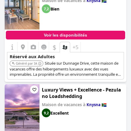
Maison de vacances à
Knysna
Bien
7,2
Voir les disponibilités
$
+5
Réservé aux Adultes
Située sur Dunnage Drive, cette maison de
Généré par IA
vacances offre des hébergements luxueux avec des vues
imprenables. La propriété offre un environnement tranquille et
élégant, parfait pour les adultes recherchant une évasion
sophistiquée. Le design et les équipements de la maison
Luxury Views + Excellence - Pezula
garantissent un séjour confortable et relaxant.
no Loadshedding
Maison de vacances à
Knysna
Excellent
9,2