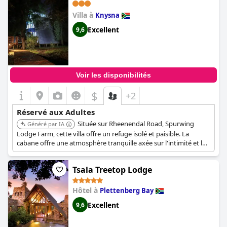
Villa à
Knysna
Excellent
9,6
Voir les disponibilités
$
+2
Réservé aux Adultes
Située sur Rheenendal Road, Spurwing
Généré par IA
Lodge Farm, cette villa offre un refuge isolé et paisible. La
cabane offre une atmosphère tranquille axée sur l'intimité et la
relaxation, ce qui la rend idéale pour les adultes à la recherche
d'une évasion tranquille. L'emplacement de la propriété assure
Tsala Treetop Lodge
un séjour serein et confortable.
Hôtel à
Plettenberg Bay
Excellent
9,6