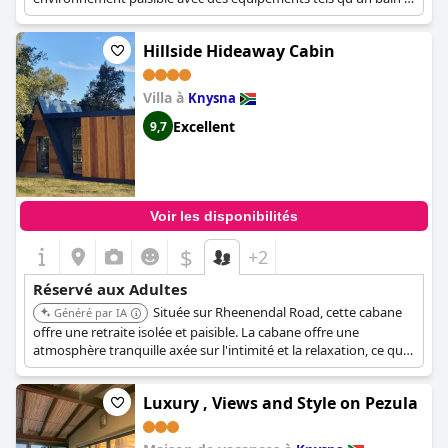
remous Kolkol, une connexion Wi-Fi et une alimentation solaire
de secours, parfait pour une escapade relaxante entre adultes.
Hillside Hideaway Cabin
La conception de la propriété assure une expérience privée et
confortable.
Villa à
Knysna
Excellent
9,7
Voir les disponibilités
$
+2
Réservé aux Adultes
Située sur Rheenendal Road, cette cabane
Généré par IA
offre une retraite isolée et paisible. La cabane offre une
atmosphère tranquille axée sur l'intimité et la relaxation, ce qui
la rend idéale pour les adultes recherchant une évasion
tranquille. L'emplacement de la propriété assure un séjour
Luxury , Views and Style on Pezula
serein et confortable.