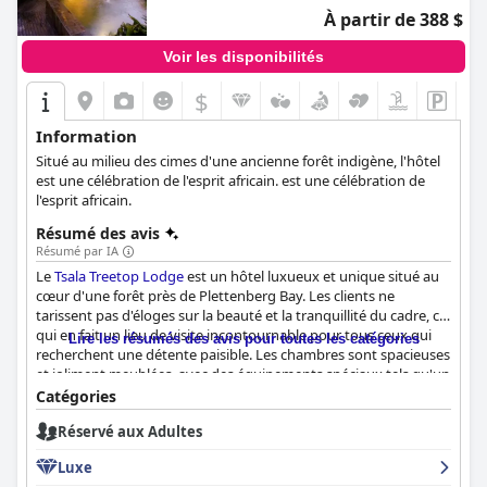
À partir de 388 $
Voir les disponibilités
$
Information
Situé au milieu des cimes d'une ancienne forêt indigène, l'hôtel
est une célébration de l'esprit africain. est une célébration de
l'esprit africain.
Résumé des avis
Résumé par IA
Le
Tsala Treetop Lodge
est un hôtel luxueux et unique situé au
cœur d'une forêt près de Plettenberg Bay. Les clients ne
tarissent pas d'éloges sur la beauté et la tranquillité du cadre, ce
qui en fait un lieu de visite incontournable pour tous ceux qui
Lire les résumés des avis pour toutes les catégories
recherchent une détente paisible. Les chambres sont spacieuses
et joliment meublées, avec des équipements spéciaux tels qu'un
juke-box et des bombes de bain. Le personnel est décrit comme
Catégories
extraordinaire, amical, attentif et familial, se surpassant pour
Réservé aux Adultes
faire en sorte que les clients vivent une expérience inoubliable.
L'expérience gastronomique est unique et agréable, avec une
Luxe
atmosphère agréable et des plats savoureux. Les piscines