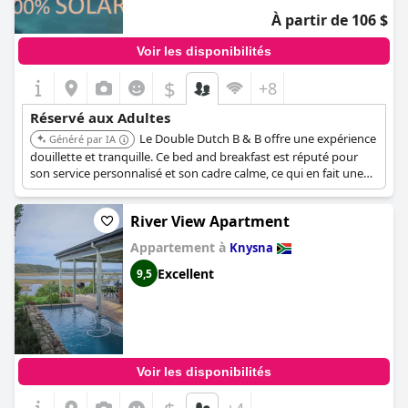
À partir de 106 $
Voir les disponibilités
$
+8
Réservé aux Adultes
Le Double Dutch B & B offre une expérience
Généré par IA
douillette et tranquille. Ce bed and breakfast est réputé pour
son service personnalisé et son cadre calme, ce qui en fait une
excellente option pour les adultes recherchant une escapade
relaxante. L'ambiance de la propriété assure un séjour paisible et
River View Apartment
confortable.
Appartement à
Knysna
Excellent
9,5
Voir les disponibilités