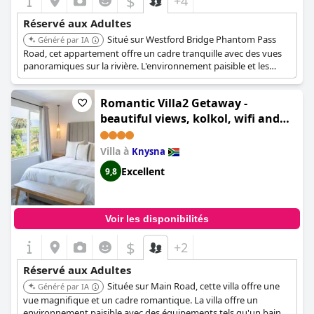
$
+4
Réservé aux Adultes
Situé sur Westford Bridge Phantom Pass
Généré par IA
Road, cet appartement offre un cadre tranquille avec des vues
panoramiques sur la rivière. L'environnement paisible et les
équipements confortables en font un lieu idéal pour les adultes
en quête d'une évasion relaxante. L'emplacement de la
Romantic Villa2 Getaway -
propriété offre une atmosphère calme et sereine.
beautiful views, kolkol, wifi and
back up SOLAR
Villa à
Knysna
Excellent
9,8
Voir les disponibilités
$
+2
Réservé aux Adultes
Située sur Main Road, cette villa offre une
Généré par IA
vue magnifique et un cadre romantique. La villa offre un
environnement paisible avec des équipements tels qu'un bain à