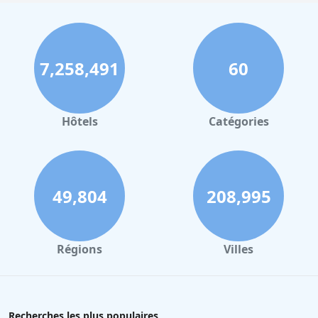
7,258,491
60
Hôtels
Catégories
49,804
208,995
Régions
Villes
Recherches les plus populaires