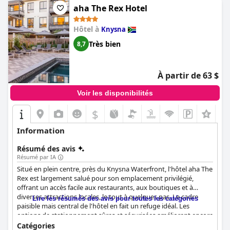
aha The Rex Hotel
Hôtel à
Knysna
Très bien
8,7
À partir de 63 $
Voir les disponibilités
$
Information
Résumé des avis
Résumé par IA
Situé en plein centre, près du Knysna Waterfront, l'hôtel aha The
Rex est largement salué pour son emplacement privilégié,
offrant un accès facile aux restaurants, aux boutiques et à
diverses attractions locales, le tout à quelques pas. Le cadre
Lire les résumés des avis pour toutes les catégories
paisible mais central de l'hôtel en fait un refuge idéal. Les
options de stationnement sûres et sécurisées améliorent encore
sa commodité pour les voyageurs, ajoutant à son attrait
Catégories