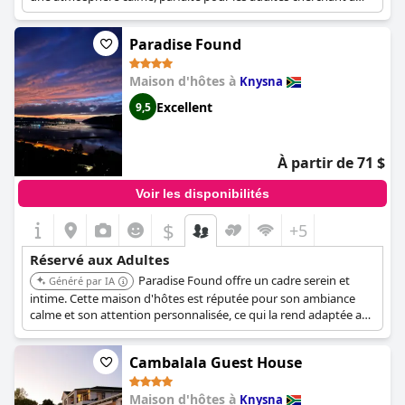
s'évader et à se détendre. La conception et l'emplacement de la
propriété garantissent un séjour paisible et privé.
Paradise Found
Maison d'hôtes à
Knysna
Excellent
9,5
À partir de 71 $
Voir les disponibilités
$
+5
Réservé aux Adultes
Paradise Found offre un cadre serein et
Généré par IA
intime. Cette maison d'hôtes est réputée pour son ambiance
calme et son attention personnalisée, ce qui la rend adaptée aux
adultes recherchant une retraite tranquille. L'emplacement de la
propriété dans un quartier paisible renforce son attrait pour une
Cambalala Guest House
escapade relaxante.
Maison d'hôtes à
Knysna