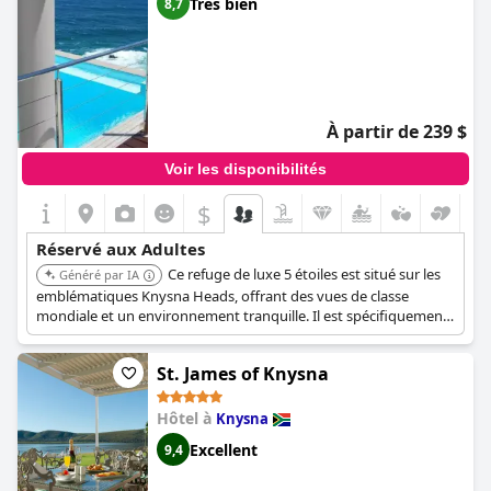
Très bien
8,7
À partir de 239 $
Voir les disponibilités
$
Réservé aux Adultes
Ce refuge de luxe 5 étoiles est situé sur les
Généré par IA
emblématiques Knysna Heads, offrant des vues de classe
mondiale et un environnement tranquille. Il est spécifiquement
mis en avant comme parfait pour les occasions spéciales et les
lunes de miel, soulignant sa nature exclusive et axée sur les
St. James of Knysna
adultes.
Hôtel à
Knysna
Excellent
9,4