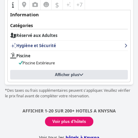
$
+7
en fauteuil roulant, assurent un séjour confortable aux clients à
mobilité réduite, bien qu'une voiture soit bénéfique pour une
Information
exploration plus approfondie.
Catégories
En résumé, l'hôtel aha The Rex se distingue par son excellent
emplacement, son service supérieur et ses hébergements
Réservé aux Adultes
confortables, ce qui en fait un choix de premier ordre pour les
séjours courts et prolongés à Knysna.
Hygiène et Sécurité
Piscine
Piscine Extérieure
Afficher plus
*Des taxes ou frais supplémentaires peuvent s'appliquer. Veuillez vérifier
le prix final avant de compléter votre réservation.
AFFICHER 1-20 SUR 200+ HOTELS A KNYSNA
Voir plus d'hôtels
Voir tous les
hôtels à Knysna