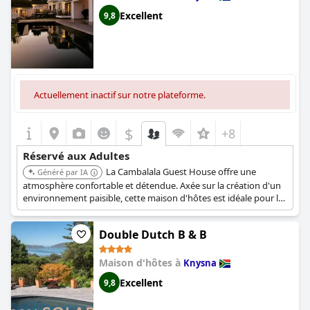
Excellent
9,8
Actuellement inactif sur notre plateforme.
$
+8
Réservé aux Adultes
La Cambalala Guest House offre une
Généré par IA
atmosphère confortable et détendue. Axée sur la création d'un
environnement paisible, cette maison d'hôtes est idéale pour les
adultes à la recherche d'une évasion tranquille. Le design et les
commodités de la propriété contribuent à un séjour reposant et
Double Dutch B & B
agréable.
Maison d'hôtes à
Knysna
Excellent
9,8