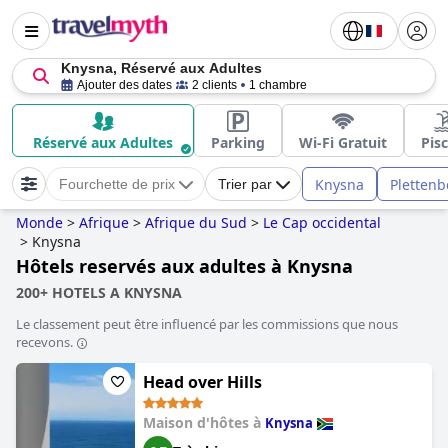
Knysna, Réservé aux Adultes
Ajouter des dates
2 clients
1 chambre
Réservé aux Adultes
Parking
Wi-Fi Gratuit
Pis
Knysna
Plettenb
Fourchette de prix
Trier par
Monde
>
Afrique
>
Afrique du Sud
>
Le Cap occidental
>
Knysna
Hôtels reservés aux adultes à Knysna
200+ HOTELS A KNYSNA
Le classement peut être influencé par les commissions que nous
recevons.
Head over Hills
Maison d'hôtes à
Knysna