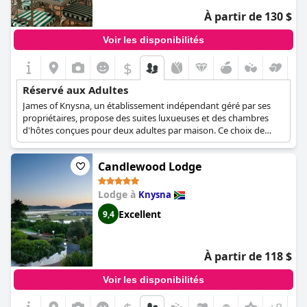
À partir de 130 $
Voir les disponibilités
$
Réservé aux Adultes
James of Knysna, un établissement indépendant géré par ses
propriétaires, propose des suites luxueuses et des chambres
d'hôtes conçues pour deux adultes par maison. Ce choix de
conception favorise une atmosphère intime et sereine pour les
hôtes. La propriété dispose d'un salon accueillant, équipé d'une
Candlewood Lodge
bibliothèque de prêt et de jeux de société, ainsi que d'une
boutique de cadeaux exclusive, offrant une expérience
distinctive et attrayante.NLes jardins formels et informels
Lodge à
Knysna
méticuleusement créés à St. James of Knysna créent une
Excellent
9,4
ambiance calme et apaisante. Les clients peuvent profiter des
deux piscines et des nombreux espaces de détente dispersés
dans les environs luxuriants. Alliant élégance et confort, cette
retraite enchanteresse est la destination idéale pour ceux qui
À partir de 118 $
recherchent une escapade raffinée et reposante.
Voir les disponibilités