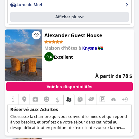
privées offrent une évasion parfaite pour une relaxation ultime.
Lune de Miel
L'hôtel respire le luxe et est vivement recommandé pour une
escapade romantique ou une expérience unique. Bien qu'il soit
Afficher plus
un peu plus cher, l'expérience globale justifie le coût, ce qui en
fait l'un des meilleurs endroits où séjourner en Afrique du Sud.
Alexander Guest House
Maison d'hôtes à
Knysna
Excellent
9,4
À partir de 78 $
Voir les disponibilités
$
+9
Réservé aux Adultes
Choisissez la chambre qui vous convient le mieux et qui répond
à vos besoins, et profitez de votre séjour dans cet hôtel au
design délicat tout en profitant de l'excellente vue sur la mer.
Pour préserver son atmosphère paisible, cet hôtel n'accepte que
les clients âgés de plus de 12 ans.