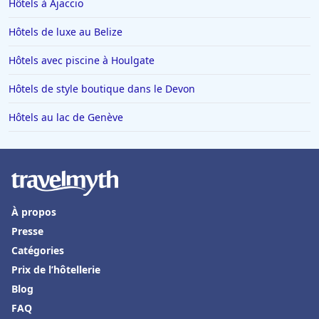
Hôtels à Ajaccio
Hôtels à Trebeurden
Hôtels en Vendée
Hôtels de luxe au Belize
Hôtels à Sarran
Hôtels avec piscine à Houlgate
Hôtels à Caen
Hôtels de style boutique dans le Devon
Hôtels à Arles
Hôtels au lac de Genève
Hôtels à Napoli
Hôtels dans l'Oise
Hôtels à Yport
Hôtels à Hurghada
À propos
Hôtels à Labège
Presse
Hôtels à Meximieux
Catégories
Prix de l’hôtellerie
Hôtels à Nantua
Blog
Hôtels à Evian-les-Bains
FAQ
Hôtels à Villard-de-Lans