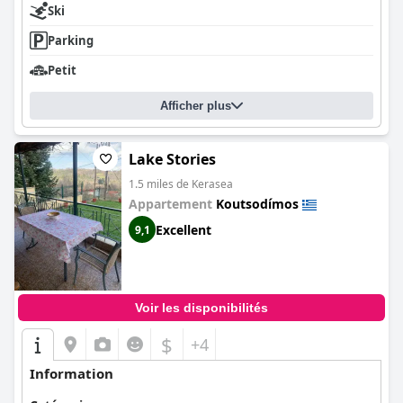
Ski
Parking
Petit
Afficher plus
Lake Stories
1.5 miles de Kerasea
Appartement
Koutsodímos
Excellent
9,1
Voir les disponibilités
$
+4
Information