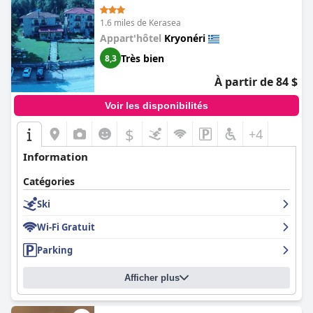
l'ensemble, les clients ont vécu une expérience merveilleuse
Stunning Views)
avec les charmants hôtes de
Mελίμνια
, ce qui en fait une
1.6 miles de Kerasea
destination idéale pour un séjour de détente.
Appart'hôtel
Kryonéri
Très bien
8,3
À partir de 84 $
Voir les disponibilités
$
+4
Information
Catégories
Ski
Wi-Fi Gratuit
Parking
Afficher plus