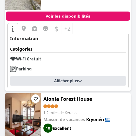
Voir les disponibilités
$
+2
Information
Catégories
Wi-Fi Gratuit
Parking
Afficher plus
Alonia Forest House
1.2 miles de Kerasea
Maison de vacances
Kryonéri
Excellent
10