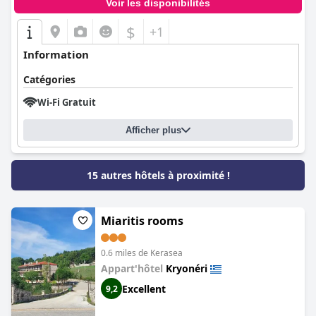
Voir les disponibilités
$
+1
Information
Catégories
Wi-Fi Gratuit
Afficher plus
15 autres hôtels à proximité !
Miaritis rooms
0.6 miles de Kerasea
Appart'hôtel
Kryonéri
Excellent
9,2