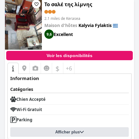
Το σαλέ της λίμνης
2.1 miles de Kerasea
Maison d'hôtes
Kalyvia Fylaktis
Excellent
9,6
Voir les disponibilités
$
+6
Information
Catégories
Chien Accepté
Wi-Fi Gratuit
Parking
Afficher plus