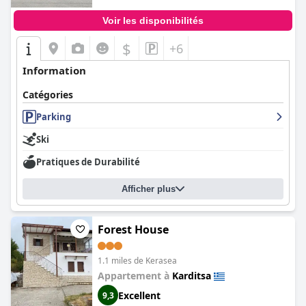
Voir les disponibilités
$
+6
Information
Catégories
Parking
Ski
Pratiques de Durabilité
Afficher plus
Forest House
1.1 miles de Kerasea
Appartement à
Karditsa
Excellent
9,3