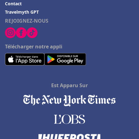
Contact
Hôtels à Lanzarote
Travelmyth GPT
REJOIGNEZ-NOUS
Hôtels à Langeac
Hôtels à Draveil
Hôtels à Aix-en-Provence
Télécharger notre appli
Hôtels à Séoul
Hôtels à Decize
Hôtels à Font-Romeu
Hôtels à Hasparren
Est Apparu Sur
Hôtels au Beausset
Hôtels à La Chapelle-en-Vercors
Hôtels à Saint-Médard-en-Jalles
Hôtels à Amiens
Hôtels à Paray-le-Monial