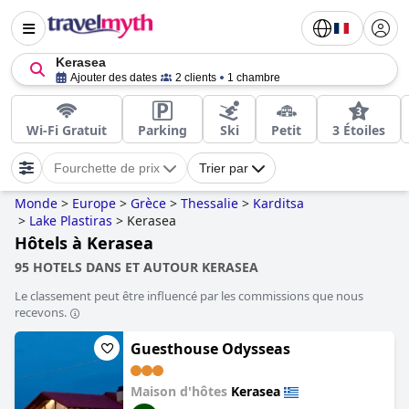
Kerasea
Ajouter des dates
2 clients
1 chambre
Wi-Fi Gratuit
Parking
Ski
Petit
3 Étoiles
Fourchette de prix
Trier par
Monde
>
Europe
>
Grèce
>
Thessalie
>
Karditsa
>
Lake Plastiras
>
Kerasea
Hôtels à Kerasea
95 HOTELS DANS ET AUTOUR KERASEA
Le classement peut être influencé par les commissions que nous
recevons.
Guesthouse Odysseas
Maison d'hôtes
Kerasea