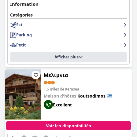
Information
Catégories
Ski
Parking
Petit
Afficher plus
Mελίμνια
1.6 miles de Kerasea
Maison d'hôtes
Koutsodímos
Excellent
9,7
Voir les disponibilités