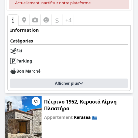
Actuellement inactif sur notre plateforme.
$
+4
Information
Catégories
Ski
Parking
Bon Marché
Afficher plus
Πέτρινο 1952, Κερασιά Λίμνη
Πλαστήρα
Appartement
Kerasea
0.0