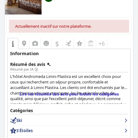
Actuellement inactif sur notre plateforme.
$
+6
Information
Résumé des avis
Résumé par IA
L'hôtel Andromeda Limni Plastira est un excellent choix pour
ceux qui recherchent un séjour propre, confortable et
accueillant à Limni Plastira. Les clients ont été enchantés par les
chambres spacieuses et propres, les lits et les douches de
Lire les résumés des avis pour toutes les catégories
qualité, ainsi que par l'excellent petit-déjeuner, décrit comme
simple mais délicieux, parfait, riche et généreux. Le personnel, y
compris le sympathique propriétaire et la charmante hôtesse
Catégories
Χριστίνα, a été félicité pour son service et son hospitalité
Ski
exceptionnels, mettant les clients à l'aise tout au long de leur
séjour. L'emplacement idéal de l'hôtel et son atmosphère
3 Étoiles
générale conviviale et familiale en font le point de départ idéal
pour un voyage de détente ou d'aventure. Bien que certains