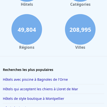
Hôtels à Gerardmer
Hôtels
Catégories
Hôtels à Rennes
Hôtels à Pontorson
Hôtels à Lorient
49,804
208,995
Hôtels à Berck-sur-Mer
Hôtels à Angoulême
Régions
Villes
Hôtels à Saint-Cyprien
Hôtels à Marrakech
Hôtels à La Tranche-sur-Mer
Recherches les plus populaires
Hôtels à La Chapelle-sur-Erdre
Hôtels avec piscine à Bagnoles de l'Orne
Hôtels au Crotoy
Hôtels qui acceptent les chiens à Lloret de Mar
Hôtels en Corse
Hôtels de style boutique à Montpellier
Hôtels à Conques