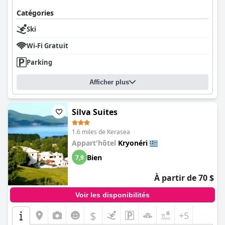
Catégories
Ski
Wi-Fi Gratuit
Parking
Afficher plus
Silva Suites
1.6 miles de Kerasea
Appart'hôtel
Kryonéri
Bien
7,9
À partir de 70 $
Voir les disponibilités
$
+5