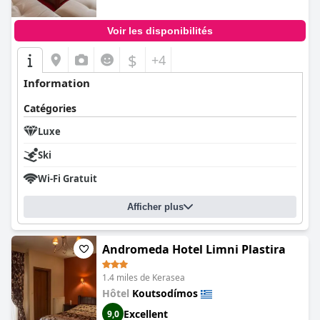
Voir les disponibilités
$
+4
Information
Catégories
Luxe
Ski
Wi-Fi Gratuit
Afficher plus
Andromeda Hotel Limni Plastira
1.4 miles de Kerasea
Hôtel
Koutsodímos
Excellent
9,0