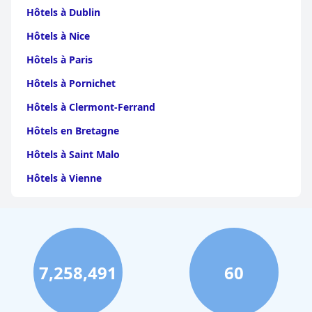
Hôtels à Dublin
Hôtels à Nice
Hôtels à Paris
Hôtels à Pornichet
Hôtels à Clermont-Ferrand
Hôtels en Bretagne
Hôtels à Saint Malo
Hôtels à Vienne
Hôtels à Dijon
Hôtels à Perpignan
Hôtels au Grand-Bornand
7,258,491
60
Hôtels à Strasbourg
Hôtels à Valence