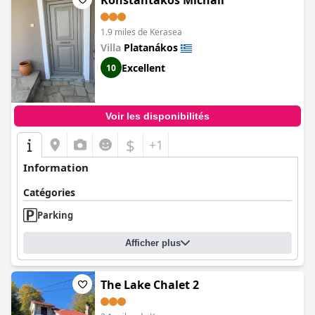
Konstantakos Michail
1.9 miles de Kerasea
Villa
Platanákos
Excellent
10
Voir les disponibilités
$
+1
Information
Catégories
Parking
Afficher plus
The Lake Chalet 2