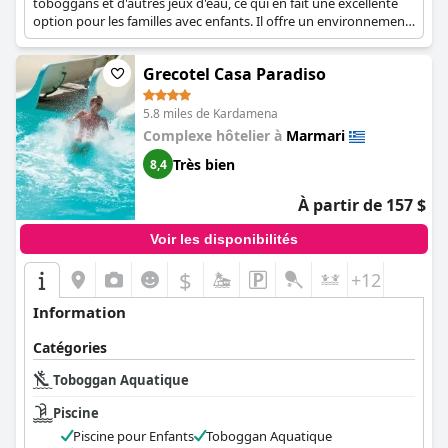
toboggans et d'autres jeux d'eau, ce qui en fait une excellente
option pour les familles avec enfants. Il offre un environnement
sûr et amusant pour que les enfants puissent profiter des
activités aquatiques.
Grecotel Casa Paradiso
5.8 miles de Kardamena
Complexe hôtelier à
Marmari
Très bien
8,4
À partir de 157 $
Voir les disponibilités
$
+12
Information
Catégories
Toboggan Aquatique
Piscine
Piscine pour Enfants
Toboggan Aquatique