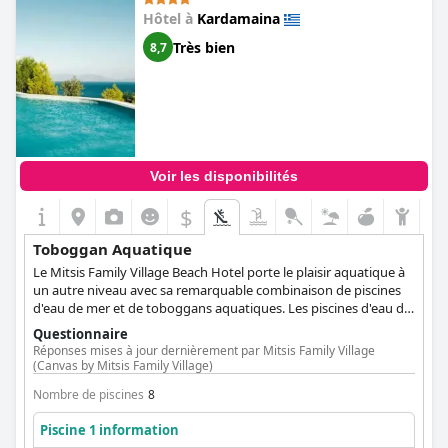
Hôtel à
Kardamaina
Très bien
8,7
Voir les disponibilités
$
Toboggan Aquatique
Le Mitsis Family Village Beach Hotel porte le plaisir aquatique à
un autre niveau avec sa remarquable combinaison de piscines
d'eau de mer et de toboggans aquatiques. Les piscines d'eau de
mer, un havre de rafraîchissement séduisant, offrent aux clients
Questionnaire
une chance unique de ressentir la touche vivifiante de l'océan
Réponses mises à jour dernièrement par Mitsis Family Village
dans l'enceinte même de l'hôtel. Quant aux toboggans
(Canvas by Mitsis Family Village)
aquatiques, ils ajoutent un élément exaltant à l'ambiance
Nombre de piscines
8
sereine. Les passagers peuvent éprouver des sensations fortes
en glissant à grande vitesse, en prenant des virages serrés avant
Piscine 1 information
de terminer leur voyage par un plongeon dans les piscines d'eau