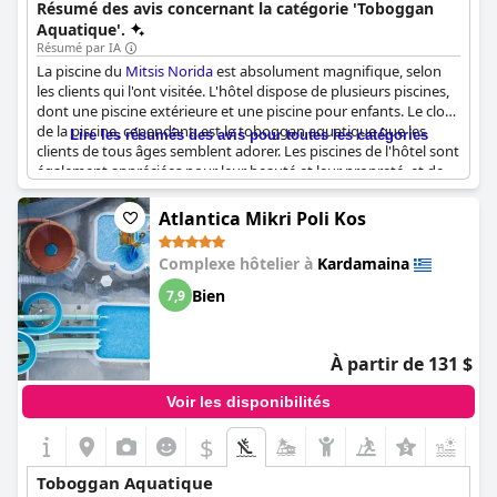
Résumé des avis concernant la catégorie 'Toboggan
Aquatique'.
Résumé par IA
La piscine du
Mitsis Norida
est absolument magnifique, selon
les clients qui l'ont visitée. L'hôtel dispose de plusieurs piscines,
dont une piscine extérieure et une piscine pour enfants. Le clou
de la piscine, cependant, est le toboggan aquatique que les
Lire les résumés des avis pour toutes les catégories
clients de tous âges semblent adorer. Les piscines de l'hôtel sont
également appréciées pour leur beauté et leur propreté, et de
nombreux clients ont dit combien ils avaient apprécié de se
prélasser et de se détendre au bord de l'eau. Dans l'ensemble, si
Atlantica Mikri Poli Kos
vous cherchez à profiter d'une belle piscine pendant vos
vacances, le
Mitsis Norida
devrait figurer sur votre liste.
Complexe hôtelier à
Kardamaina
Bien
7,9
À partir de 131 $
Voir les disponibilités
$
Toboggan Aquatique