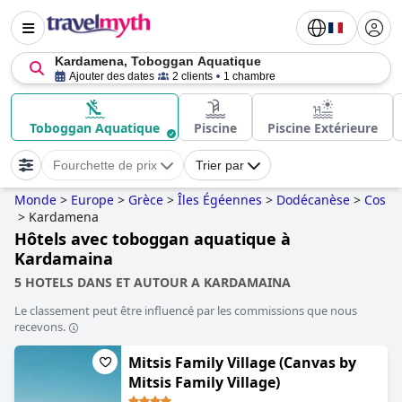
Kardamena, Toboggan Aquatique
Ajouter des dates
2 clients
1 chambre
Toboggan Aquatique
Piscine
Piscine Extérieure
Fourchette de prix
Trier par
Monde
>
Europe
>
Grèce
>
Îles Égéennes
>
Dodécanèse
>
Cos
>
Kardamena
Hôtels avec toboggan aquatique à
Kardamaina
5 HOTELS DANS ET AUTOUR A KARDAMAINA
Le classement peut être influencé par les commissions que nous
recevons.
Mitsis Family Village (Canvas by
Mitsis Family Village)