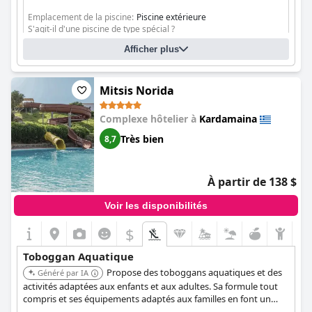
de mer revitalisantes. Ce délicieux mélange de tranquillité et de
sensations fortes au Mitsis Family Village Beach Hotel garantit
Emplacement de la piscine:
Piscine extérieure
une expérience aquatique inoubliable à chaque visiteur, gravant
S'agit-il d'une piscine de type spécial ?
des souvenirs précieux de rires, d'excitation et de joie partagée.
Piscine d'eau salée
Afficher plus
Piscine séparée peu profonde pour les enfants
Kid's and waterslides pools with Fresh Water
Mitsis Norida
Complexe hôtelier à
Kardamaina
Très bien
8,7
À partir de 138 $
Voir les disponibilités
$
Toboggan Aquatique
Propose des toboggans aquatiques et des
Généré par IA
activités adaptées aux enfants et aux adultes. Sa formule tout
compris et ses équipements adaptés aux familles en font un
choix populaire.