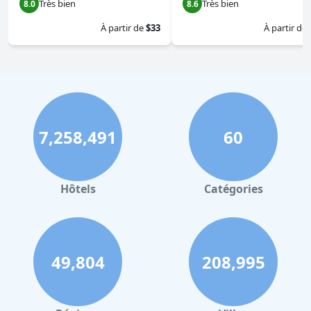
Très bien
Très bien
8.0
8.6
À partir de
$33
À partir de
7,258,491
60
Hôtels
Catégories
49,804
208,995