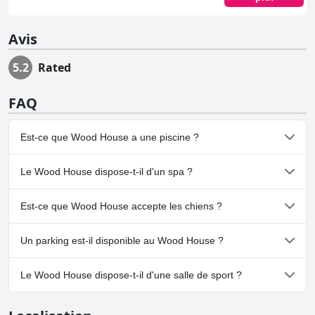
Avis
5.2
Rated
FAQ
Est-ce que Wood House a une piscine ?
Oui, Wood House dispose de piscine(s) appartenant à une ou
Le Wood House dispose-t-il d'un spa ?
plusieurs des catégories suivantes : Piscine Extérieure.
Non, il n'y a pas de spa à Wood House.
Est-ce que Wood House accepte les chiens ?
Non, Wood House n'accepte pas les chiens.
Un parking est-il disponible au Wood House ?
Oui, un parking est disponible à Wood House.
Le Wood House dispose-t-il d'une salle de sport ?
Non, Wood House n'a pas de salle de sport.