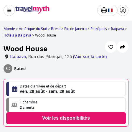
Monde
>
Amérique du Sud
>
Brésil
>
Rio de Janeiro
>
Petrópolis
>
Itaipava
>
Hôtels à Itaipava
>
Wood House
Wood House
Itaipava
,
Rua das Pitangas, 125
(
Voir sur la carte
)
Rated
5.2
Dates d'arrivée et de départ
ven. 28 août - sam. 29 août
1 chambre
2 clients
Voir les disponibilités