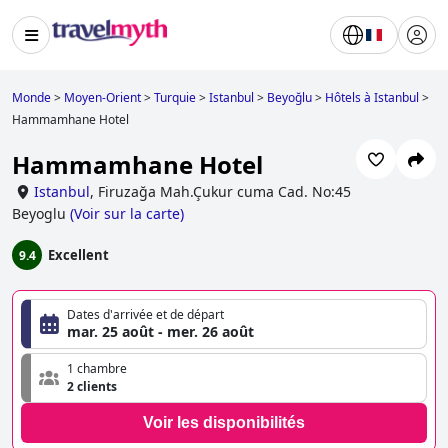
Monde
>
Moyen-Orient
>
Turquie
>
Istanbul
>
Beyoğlu
>
Hôtels à Istanbul
>
Hammamhane Hotel
Hammamhane Hotel
Istanbul
,
Firuzağa Mah.Çukur cuma Cad. No:45
Beyoglu
(
Voir sur la carte
)
Excellent
9.4
Dates d'arrivée et de départ
mar. 25 août - mer. 26 août
1 chambre
2 clients
Voir les disponibilités