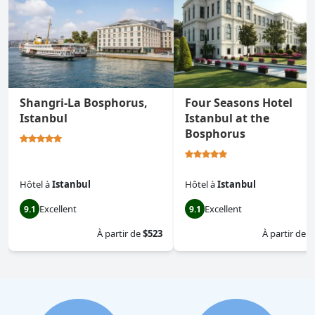
Shangri-La Bosphorus,
Four Seasons Hotel
Istanbul
Istanbul at the
Bosphorus
Hôtel
à
Istanbul
Hôtel
à
Istanbul
Excellent
Excellent
9.1
9.1
À partir de
$523
À partir de
$