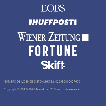
NUMÉRO DE LICENCE GNTO (MH.T.E.): 0259Ε60000576001
Copyright © 2012–2026 Travelmyth™. Tous droits réservés.