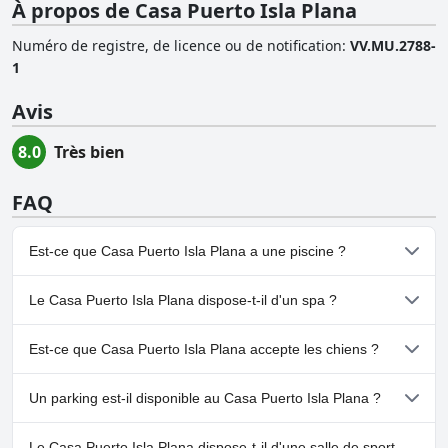
À propos de Casa Puerto Isla Plana
Numéro de registre, de licence ou de notification
:
VV.MU.2788-
1
Avis
8.0
Très bien
FAQ
Est-ce que Casa Puerto Isla Plana a une piscine ?
Oui, Casa Puerto Isla Plana dispose de piscine(s) appartenant à
Le Casa Puerto Isla Plana dispose-t-il d'un spa ?
une ou plusieurs des catégories suivantes : Piscine Extérieure.
Non, il n'y a pas de spa à Casa Puerto Isla Plana.
Est-ce que Casa Puerto Isla Plana accepte les chiens ?
Non, Casa Puerto Isla Plana n'accepte pas les chiens.
Un parking est-il disponible au Casa Puerto Isla Plana ?
Non, il n'y a pas de parking à Casa Puerto Isla Plana.
Le Casa Puerto Isla Plana dispose-t-il d'une salle de sport