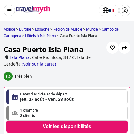
Monde
>
Europe
>
Espagne
>
Région de Murcie
>
Murcie
>
Campo de
Cartagena
>
Hôtels à Isla Plana
>
Casa Puerto Isla Plana
Casa Puerto Isla Plana
Isla Plana
,
Calle Rio Jiloca, 34 / C. Isla de
Cerdeña
(
Voir sur la carte
)
Très bien
8.0
Dates d'arrivée et de départ
jeu. 27 août - ven. 28 août
1 chambre
2 clients
Voir les disponibilités