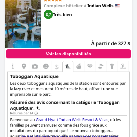
Complexe hôtelier à
Indian Wells
Très bien
8,7
À partir de 327 $
Voir les disponibilités
$
Toboggan Aquatique
Les deux toboggans aquatiques de la station sont entourés par
la lazy river et mesurent 10 mètres de haut, offrant une vue
imprenable sur le parc.
Résumé des avis concernant la catégorie 'Toboggan
Aquatique'.
Résumé par IA
Bienvenue au
Grand Hyatt Indian Wells Resort & Villas
, où les
familles peuvent s'amuser comme des fous grâce aux
installations du parc aquatique ! Le nouveau toboggan
aquatique et la rivière tranquille ont reçu des commentaires