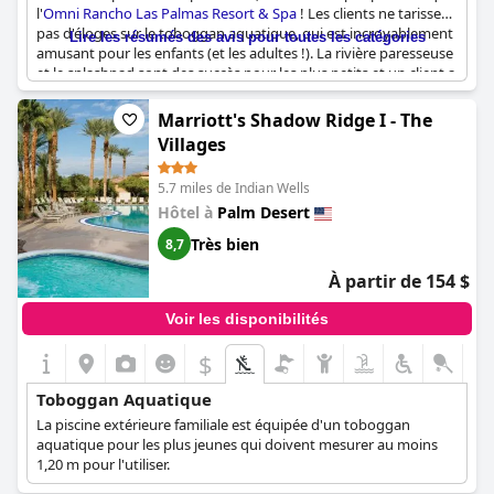
l'
Omni Rancho Las Palmas Resort & Spa
! Les clients ne tarissent
pas d'éloges sur le toboggan aquatique, qui est incroyablement
Lire les résumés des avis pour toutes les catégories
amusant pour les enfants (et les adultes !). La rivière paresseuse
et le splashpad sont des succès pour les plus petits et un client a
même rapporté que sa fille avait passé toute la journée à s'y
amuser. Malgré un petit problème de maintenance sur l'un des
Marriott's Shadow Ridge I - The
toboggans, les clients apprécient l'ambiance "parc aquatique"
Villages
de la piscine, qui comprend des toboggans, une rivière lente et
beaucoup d'espace pour barboter. Dans l'ensemble, la piscine
5.7 miles de Indian Wells
est l'élément le plus remarquable de l'
Omni Rancho Las Palmas
Resort & Spa
, offrant de nombreux divertissements aux familles
Hôtel à
Palm Desert
en vacances.
Très bien
8,7
À partir de 154 $
Voir les disponibilités
$
Toboggan Aquatique
La piscine extérieure familiale est équipée d'un toboggan
aquatique pour les plus jeunes qui doivent mesurer au moins
1,20 m pour l'utiliser.