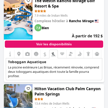
The Westin Rancho Mirage Golf
Resort & Spa
7.9 miles de Indian Wells
Complexe hôtelier à
Rancho Mirage
Bien
7,8
À partir de 192 $
Voir les disponibilités
$
Toboggan Aquatique
La piscine extérieure Las Brisas, récemment rénovée, comprend
deux toboggans aquatiques dont toute la famille pourra
profiter.
Hilton Vacation Club Palm Canyon
Palm Springs
13.4 miles de Indian Wells