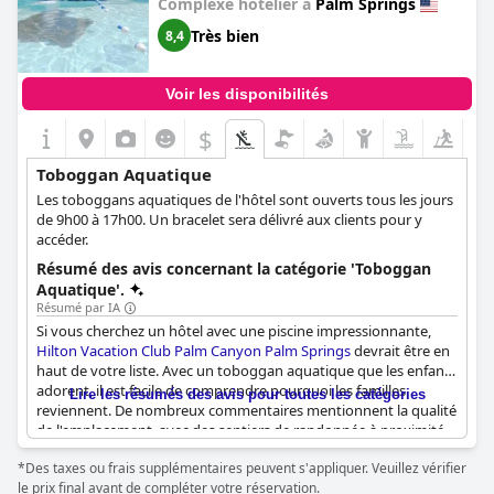
Complexe hôtelier à
Palm Springs
Très bien
8,4
Voir les disponibilités
$
Toboggan Aquatique
Les toboggans aquatiques de l'hôtel sont ouverts tous les jours
de 9h00 à 17h00. Un bracelet sera délivré aux clients pour y
accéder.
Résumé des avis concernant la catégorie 'Toboggan
Aquatique'.
Résumé par IA
Si vous cherchez un hôtel avec une piscine impressionnante,
Hilton Vacation Club Palm Canyon Palm Springs
devrait être en
haut de votre liste. Avec un toboggan aquatique que les enfants
adorent, il est facile de comprendre pourquoi les familles
Lire les résumés des avis pour toutes les catégories
reviennent. De nombreux commentaires mentionnent la qualité
de l'emplacement, avec des sentiers de randonnée à proximité
et une atmosphère paisible. Mais c'est la piscine qui vole la
*Des taxes ou frais supplémentaires peuvent s'appliquer. Veuillez vérifier
vedette : elle est chauffée, ce qui permet d'en profiter même la
le prix final avant de compléter votre réservation.
nuit, et le toboggan aquatique est une attraction palpitante