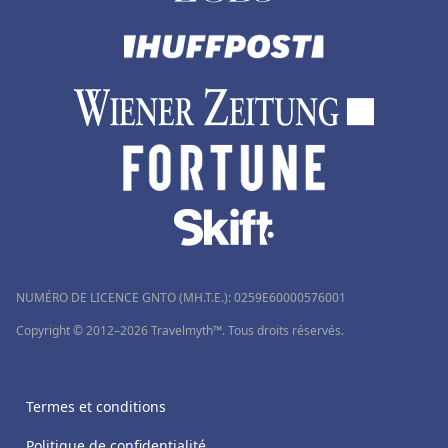
NUMÉRO DE LICENCE GNTO (MH.T.E.): 0259Ε60000576001
Copyright © 2012–2026 Travelmyth™. Tous droits réservés.
Termes et conditions
Politique de confidentialité