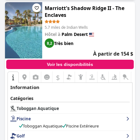
Marriott's Shadow Ridge II - The
Enclaves
5.7 miles de Indian Wells
Hôtel à
Palm Desert
Très bien
8,2
À partir de 154 $
Voir les disponibilités
$
+6
Information
Catégories
Toboggan Aquatique
Piscine
Toboggan Aquatique
Piscine Extérieure
Golf