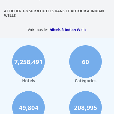
dont les enfants ne se lassent pas. Le bar est également une
touche agréable ! Que vous ayez de jeunes enfants ou que vous
AFFICHER 1-8 SUR 8 HOTELS DANS ET AUTOUR A INDIAN
souhaitiez simplement vous amuser dans l'eau, cette piscine
WELLS
avec ses deux toboggans aquatiques ne manquera pas
d'impressionner.
Voir tous les
hôtels à Indian Wells
7,258,491
60
Hôtels
Catégories
49,804
208,995