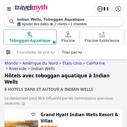
Indian Wells, Toboggan Aquatique
Ajouter des dates
2 clients
1 chambre
Toboggan Aquatique
Piscine
Piscine Extérieure
Fourchette de prix
Trier par
Monde
>
Amérique du Nord
>
États-Unis
>
Californie
>
Riverside
>
Indian Wells
Hôtels avec toboggan aquatique à Indian
Wells
8 HOTELS DANS ET AUTOUR A INDIAN WELLS
Le classement peut être influencé par les commissions que nous
recevons.
Grand Hyatt Indian Wells Resort &
Villas