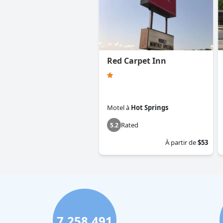
Red Carpet Inn
Motel
à
Hot Springs
Rated
5.2
À partir de
$53
7,258,491