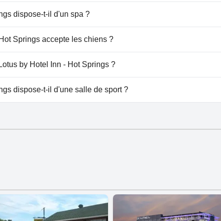
Springs n'a pas de piscine.
ngs dispose-t-il d'un spa ?
s by Hotel Inn - Hot Springs.
 Hot Springs accepte les chiens ?
prings accueille les chiens.
Lotus by Hotel Inn - Hot Springs ?
 à Lotus by Hotel Inn - Hot Springs.
ngs dispose-t-il d'une salle de sport ?
prings n'a pas de salle de sport.