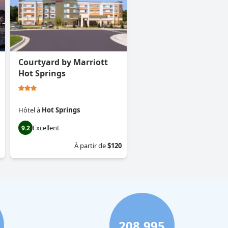
Courtyard by Marriott
Hot Springs
Hôtel
à
Hot Springs
Excellent
9.2
À partir de
$120
208,995