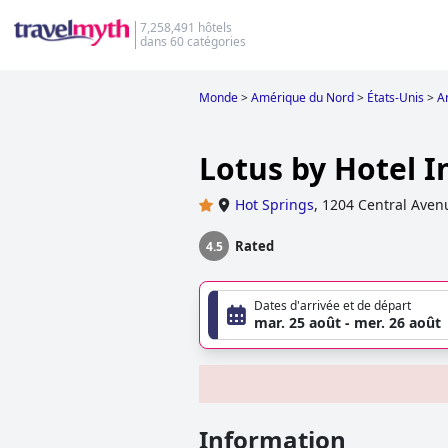
7,258,491 hôtels
dans 60 catégories
Monde
>
Amérique du Nord
>
États-Unis
>
A
Lotus by Hotel I
Hot Springs
,
1204 Central Aven
Rated
4.5
Dates d'arrivée et de départ
mar. 25 août - mer. 26 août
Information