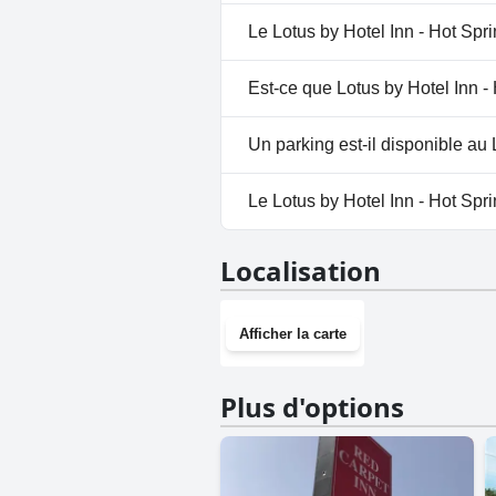
Non, Lotus by Hotel Inn - Hot 
Le Lotus by Hotel Inn - Hot Spri
Non, il n'y a pas de spa à Lotu
Est-ce que Lotus by Hotel Inn -
Oui, Lotus by Hotel Inn - Hot S
Un parking est-il disponible au 
Oui, un parking est disponible
Le Lotus by Hotel Inn - Hot Spri
Non, Lotus by Hotel Inn - Hot S
Localisation
Afficher la carte
Plus d'options