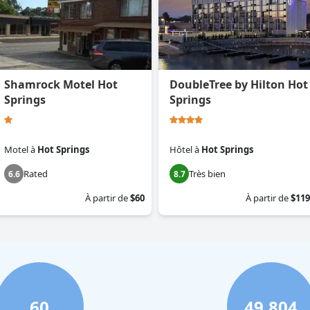
Shamrock Motel Hot
DoubleTree by Hilton Hot
Springs
Springs
Motel
à
Hot Springs
Hôtel
à
Hot Springs
Rated
Très bien
6.6
8.7
À partir de
$60
À partir de
$119
60
49,804