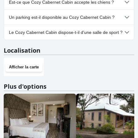
questionnaire
Piscine
.
Est-ce que Cozy Cabernet Cabin accepte les chiens ?
Non, Cozy Cabernet Cabin n'accepte pas les chiens.
Un parking est-il disponible au Cozy Cabernet Cabin ?
Oui, un parking est disponible à Cozy Cabernet Cabin.
Le Cozy Cabernet Cabin dispose-t-il d'une salle de sport ?
Non, Cozy Cabernet Cabin n'a pas de salle de sport.
Localisation
Afficher la carte
Plus d'options