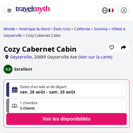
Monde
>
Amérique du Nord
>
États-Unis
>
Californie
>
Sonoma
>
Hôtels à
Geyserville
>
Cozy Cabernet Cabin
Cozy Cabernet Cabin
Geyserville
,
20889 Geyserville Ave
(
Voir sur la carte
)
Excellent
9.0
Dates d'arrivée et de départ
ven. 28 août - sam. 29 août
1 chambre
2 clients
Voir les disponibilités