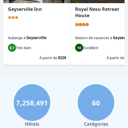
Geyserville Inn
Royal Nesu Retreat
House
Auberge
à
Geyserville
Maison de vacances
à
Geyservi
Très bien
Excellent
8.7
10
À partir de
$229
À partir de
$
7,258,491
60
Hôtels
Catégories