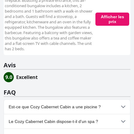
fireplace. Boasting a private entrance, this air-
conditioned bungalow includes a kitchen, 2
bedrooms and 1 bathroom with a walk-in shower
and a bath. Guests will find a stovetop, a
Afficher les
prix
refrigerator, kitchenware and an oven in the fully
equipped kitchen. The bungalow also features a
barbecue. Featuring a balcony with garden views,
this bungalow also offers a tea and coffee maker
and a flat-screen TV with cable channels. The unit
has 2 beds.
Avis
9.0
Excellent
FAQ
Est-ce que Cozy Cabernet Cabin a une piscine ?
Oui, Cozy Cabernet Cabin dispose de piscine(s) appartenant à
Le Cozy Cabernet Cabin dispose-t-il d'un spa ?
une ou plusieurs des catégories suivantes : Piscine Chauffée,
Piscine Extérieure.Pour plus d'informations, lisez les réponses au
Non, il n'y a pas de spa à Cozy Cabernet Cabin.