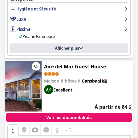
Hygiène et Sécurité
Luxe
Piscine
Piscine Extérieure
Afficher plus
Aire del Mar Guest House
Maison d'hôtes à
Gansbaai
Excellent
8,9
À partir de 64 $
Voir les disponibilités
$
+5