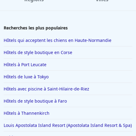
Hôtels à Santorin
Hôtels à Montélimar
Hôtels à Aix-les-Bains
Recherches les plus populaires
Hôtels à Istanbul
Hôtels qui acceptent les chiens en Haute-Normandie
Hôtels en Espagne
Hôtels de style boutique en Corse
Hôtels à Ténériffe
Hôtels à Port Leucate
Hôtels à Plailly
Hôtels de luxe à Tokyo
Hôtels à La Toussuire
Hôtels en Lorraine
Hôtels avec piscine à Saint-Hilaire-de-Riez
Hôtels à Monte Carlo
Hôtels de style boutique à Faro
Hôtels à San Sebastian
Hôtels à Thannenkirch
Hôtels à Dieulefit
Louis Apostolata Island Resort (Apostolata Island Resort & Spa)
Hôtels à Châtillon-sur-Seine