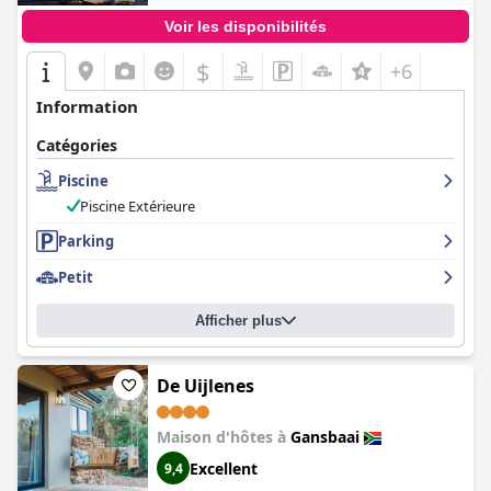
Voir les disponibilités
$
+6
Information
Catégories
Piscine
Piscine Extérieure
Parking
Petit
Afficher plus
De Uijlenes
Maison d'hôtes à
Gansbaai
Excellent
9,4