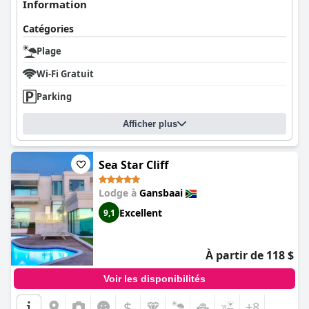
Information
Catégories
Plage
Wi-Fi Gratuit
Parking
Afficher plus
Sea Star Cliff
Lodge à
Gansbaai
Excellent
9,1
À partir de 118 $
Voir les disponibilités
$
+8