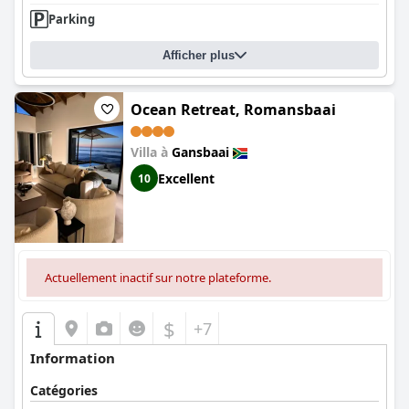
Parking
Afficher plus
Ocean Retreat, Romansbaai
Villa à
Gansbaai
Excellent
10
Actuellement inactif sur notre plateforme.
$
+7
Information
Catégories