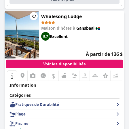
Whalesong Lodge
Maison d'hôtes à
Gansbaai
Excellent
9,7
À partir de 136 $
Voir les disponibilités
$
+5
Information
Catégories
Pratiques de Durabilité
Plage
Piscine