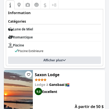
$
+8
Information
Catégories
Lune de Miel
Romantique
Piscine
Piscine Extérieure
Afficher plus
Saxon Lodge
Lodge à
Gansbaai
Excellent
9,0
À partir de 50 $