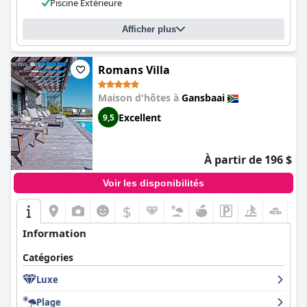
Piscine Extérieure
Afficher plus
Romans Villa
Maison d'hôtes à
Gansbaai
Excellent
9,5
À partir de 196 $
Voir les disponibilités
$
+8
Information
Catégories
Luxe
Plage