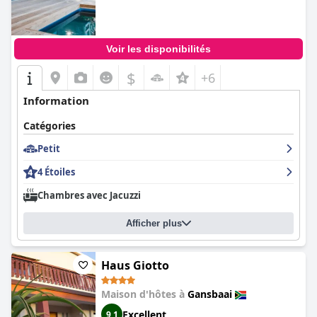
Voir les disponibilités
$
+6
Information
Catégories
Petit
4 Étoiles
Chambres avec Jacuzzi
Afficher plus
Haus Giotto
Maison d'hôtes à
Gansbaai
Excellent
9,1