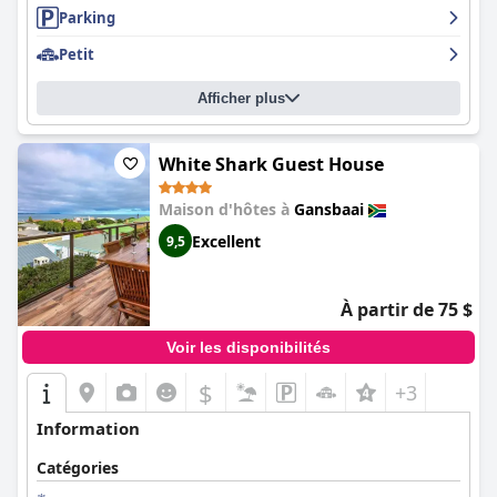
Parking
Petit
Afficher plus
White Shark Guest House
Maison d'hôtes à
Gansbaai
Excellent
9,5
À partir de 75 $
Voir les disponibilités
$
+3
Information
Catégories