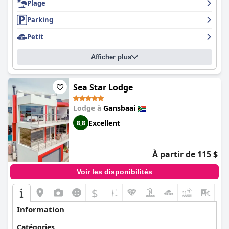
Plage
Parking
Petit
Afficher plus
Sea Star Lodge
Lodge à
Gansbaai
Excellent
8,8
À partir de 115 $
Voir les disponibilités
$
+8
Information
Catégories