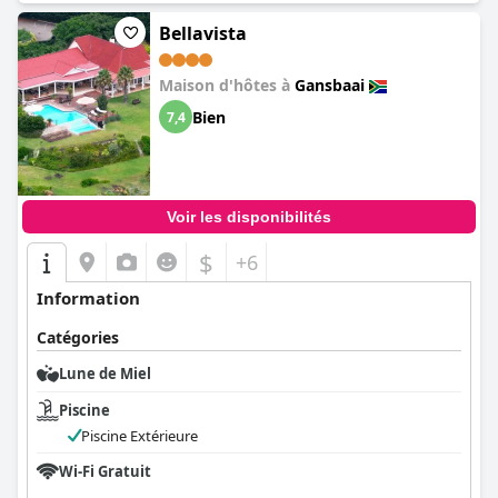
Bellavista
Maison d'hôtes à
Gansbaai
Bien
7,4
Voir les disponibilités
$
+6
Information
Catégories
Lune de Miel
Piscine
Piscine Extérieure
Wi-Fi Gratuit