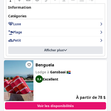
Information
Catégories
Luxe
Plage
Petit
Afficher plus
Benguela
Lodge à
Gansbaai
Excellent
9,4
À partir de 78 $
Voir les disponibilités