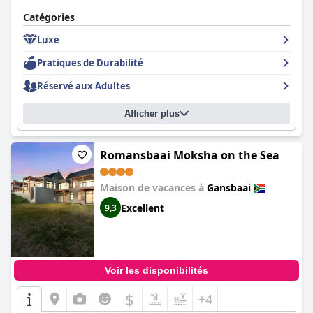
Catégories
Luxe
Pratiques de Durabilité
Réservé aux Adultes
Afficher plus
Romansbaai Moksha on the Sea
Maison de vacances à
Gansbaai
Excellent
9,3
Voir les disponibilités
$
+4