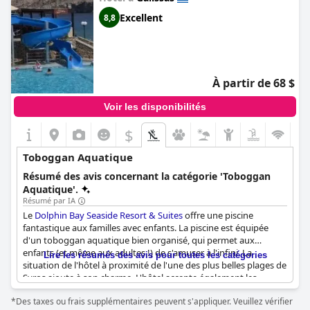
Excellent
8,8
À partir de 68 $
Voir les disponibilités
$
Toboggan Aquatique
Résumé des avis concernant la catégorie 'Toboggan
Aquatique'.
Résumé par IA
Le
Dolphin Bay Seaside Resort & Suites
offre une piscine
fantastique aux familles avec enfants. La piscine est équipée
d'un toboggan aquatique bien organisé, qui permet aux
enfants (et même aux adultes !) de s'amuser à l'infini. La
Lire les résumés des avis pour toutes les catégories
situation de l'hôtel à proximité de l'une des plus belles plages de
Syros ajoute à son charme. L'hôtel accepte également les
animaux de compagnie et dispose d'excellents équipements,
*Des taxes ou frais supplémentaires peuvent s'appliquer. Veuillez vérifier
dont une table de ping-pong. De nombreux clients ont choisi de