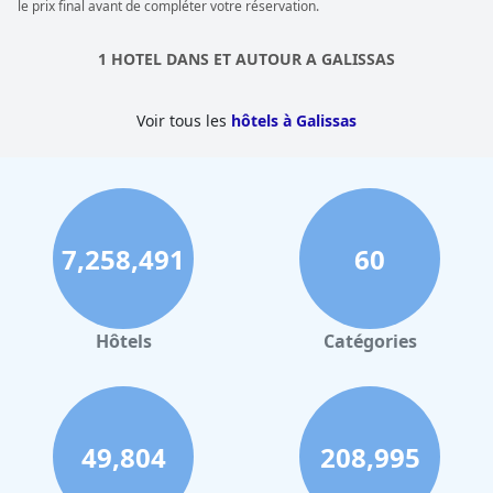
le prix final avant de compléter votre réservation.
séjourner au
Dolphin Bay Seaside Resort & Suites
uniquement
en raison de sa piscine et de son toboggan aquatique. Dans
l'ensemble, la piscine avec toboggan aquatique est un atout qui
1 HOTEL DANS ET AUTOUR A GALISSAS
ajoute au plaisir et à la détente d'un séjour dans cet hôtel.
Voir tous les
hôtels à Galissas
7,258,491
60
Hôtels
Catégories
49,804
208,995