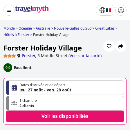
Monde
>
Océanie
>
Australie
>
Nouvelle-Galles du Sud
>
Great Lakes
>
Hôtels à Forster
>
Forster Holiday Village
Forster Holiday Village
Forster
,
5 Middle Street
(
Voir sur la carte
)
Excellent
9.0
Dates d'arrivée et de départ
jeu. 27 août - ven. 28 août
1 chambre
2 clients
Voir les disponibilités