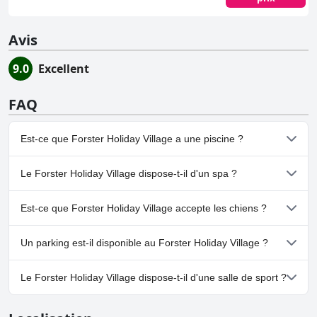
Avis
9.0
Excellent
FAQ
Est-ce que Forster Holiday Village a une piscine ?
Oui, Forster Holiday Village dispose de piscine(s) appartenant à
Le Forster Holiday Village dispose-t-il d'un spa ?
une ou plusieurs des catégories suivantes : Piscine Chauffée,
Piscine Extérieure.
Non, il n'y a pas de spa à Forster Holiday Village.
Est-ce que Forster Holiday Village accepte les chiens ?
Non, Forster Holiday Village n'accepte pas les chiens.
Un parking est-il disponible au Forster Holiday Village ?
Oui, un parking est disponible à Forster Holiday Village.
Le Forster Holiday Village dispose-t-il d'une salle de sport ?
Non, Forster Holiday Village n'a pas de salle de sport.