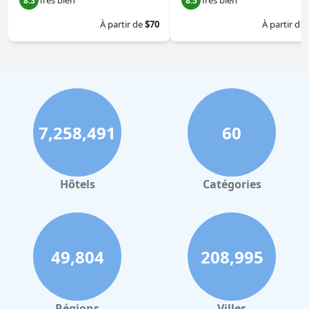
Très bien
Très bien
8.3
8.5
À partir de
$70
À partir de
7,258,491
60
Hôtels
Catégories
49,804
208,995
Régions
Villes