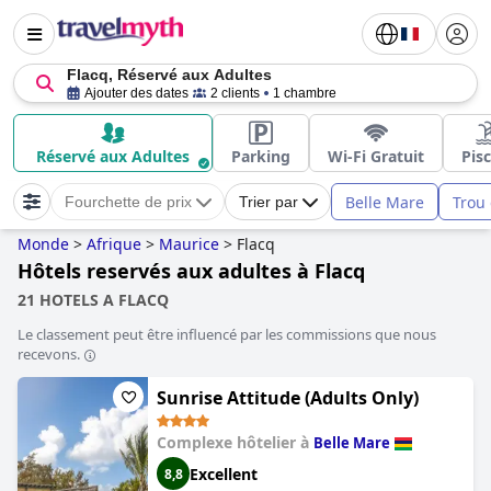
Flacq, Réservé aux Adultes
Ajouter des dates
2 clients
1 chambre
Réservé aux Adultes
Parking
Wi-Fi Gratuit
Pis
Belle Mare
Trou
Fourchette de prix
Trier par
Monde
>
Afrique
>
Maurice
>
Flacq
Hôtels reservés aux adultes à Flacq
21 HOTELS A FLACQ
Le classement peut être influencé par les commissions que nous
recevons.
Sunrise Attitude (Adults Only)
Complexe hôtelier à
Belle Mare
Excellent
8,8