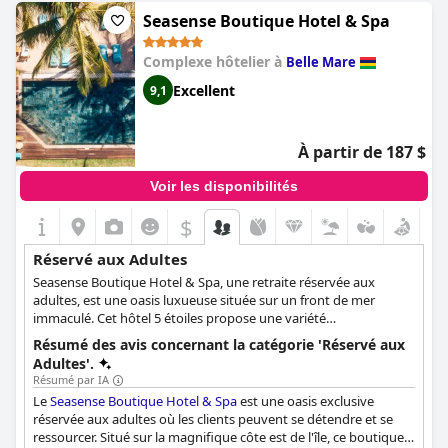
Seasense Boutique Hotel & Spa
Complexe hôtelier à
Belle Mare
Excellent
9,1
À partir de 187 $
Voir les disponibilités
$
Réservé aux Adultes
Seasense Boutique Hotel & Spa, une retraite réservée aux
adultes, est une oasis luxueuse située sur un front de mer
immaculé. Cet hôtel 5 étoiles propose une variété
d'hébergements haut de gamme, dont 20 chambres de charme,
Résumé des avis concernant la catégorie 'Réservé aux
21 chambres de luxe, 11 suites, 2 suites junior et 5 suites senior.
Adultes'.
Chaque espace élégamment conçu s'adresse aux voyageurs
Résumé par IA
exigeants à la recherche d'une évasion sereine et sophistiquée.
Le
Seasense Boutique Hotel & Spa
est une oasis exclusive
Les clients du Seasense disposent d'un éventail d'options de
réservée aux adultes où les clients peuvent se détendre et se
restauration exquises, les restaurants et les bars de l'hôtel
ressourcer. Situé sur la magnifique côte est de l'île, ce boutique-
proposant des expériences culinaires alléchantes. Pour ceux qui