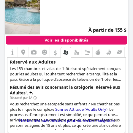
À partir de 155 $
Voir les disponibilités
$
Réservé aux Adultes
Les 153 chambres et villas de l'hôtel sont spécialement conçues
pour les adultes qui souhaitent rechercher la tranquillité et la
paix. Grâce à la politique d'absence de télévision de l'hôtel, les
clients sont encouragés à se rapprocher de la nature, à
Résumé des avis concernant la catégorie 'Réservé aux
s'échapper de la réalité et à passer des moments de qualité avec
Adultes'.
leurs proches.
Résumé par IA
Vous recherchez une escapade sans enfants ? Ne cherchez pas
plus loin que le complexe
Sunrise Attitude (Adults Only)
. Le
processus d'enregistrement est simplifié, ce qui permet une
arrivée sans stress. Le complexe est exclusivement réservé aux
Lire les résumés des avis pour toutes les catégories
personnes âgées de 18 ans et plus, ce qui crée une atmosphère
sereine et relaxante. Les chambres sont dépourvues de