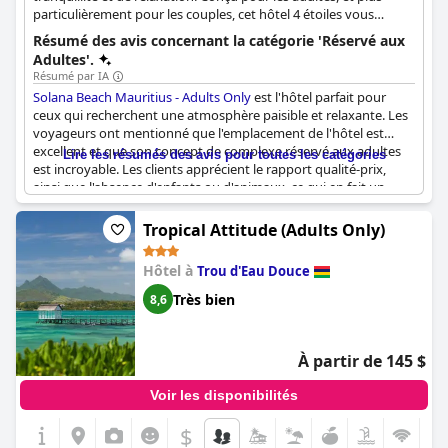
particulièrement pour les couples, cet hôtel 4 étoiles vous
garantit un séjour inoubliable grâce à la variété des activités
Résumé des avis concernant la catégorie 'Réservé aux
proposées.
Adultes'.
Résumé par IA
Solana Beach Mauritius - Adults Only
est l'hôtel parfait pour
ceux qui recherchent une atmosphère paisible et relaxante. Les
voyageurs ont mentionné que l'emplacement de l'hôtel est
excellent et que son concept de complexe réservé aux adultes
Lire les résumés des avis pour toutes les catégories
est incroyable. Les clients apprécient le rapport qualité-prix,
ainsi que l'absence d'enfants ou d'animaux, ce qui en fait un
environnement très calme et tranquille. L'aspect réservé aux
adultes est un concept formidable, permettant aux clients de se
Tropical Attitude (Adults Only)
détendre et de se ressourcer pleinement, comme ils le disent :
parfait pour des vacances. Bien que certains clients aient
Hôtel à
Trou d'Eau Douce
mentionné que l'hôtel n'est peut-être pas à la hauteur des
standards 4 étoiles, il reste une excellente option pour ceux qui
Très bien
8,6
recherchent une escapade reposante.
À partir de 145 $
Voir les disponibilités
$