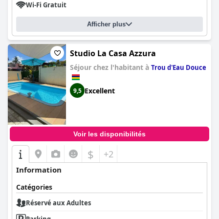
Wi-Fi Gratuit
Afficher plus
Studio La Casa Azzura
Séjour chez l'habitant à
Trou d'Eau Douce
Excellent
9,5
Voir les disponibilités
$
+2
Information
Catégories
Réservé aux Adultes