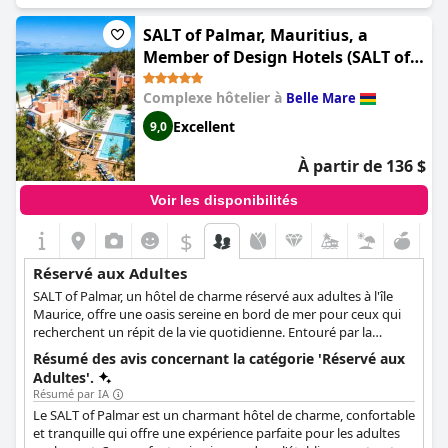
télévision, ce qui encourage les clients à se déconnecter et à se
détendre. C'est la destination idéale pour les couples de plus de
SALT of Palmar, Mauritius, a
45 ans en quête de calme et de tranquillité. Les anciens clients
Member of Design Hotels (SALT of
ne tarissent pas d'éloges sur l'environnement respectueux et
Palmar, Adult-only, a Member of
calme, tout en se sentant libres de socialiser et de s'amuser.
Complexe hôtelier à
Belle Mare
Design Hotels)
Dans l'ensemble, le
Sunrise Attitude (Adults Only)
est un
excellent lieu de vacances relaxant.
Excellent
9,0
À partir de 136 $
Voir les disponibilités
$
Réservé aux Adultes
SALT of Palmar, un hôtel de charme réservé aux adultes à l'île
Maurice, offre une oasis sereine en bord de mer pour ceux qui
recherchent un répit de la vie quotidienne. Entouré par la
nature, ce lieu de retraite tranquille propose des chambres
Résumé des avis concernant la catégorie 'Réservé aux
luxueuses, chacune dotée d'un lit king-size fait à la main, conçu
Adultes'.
en collaboration avec des physiothérapeutes pour un repos
Résumé par IA
optimal. Havre de paix pour les amateurs de design, de
Le SALT of Palmar est un charmant hôtel de charme, confortable
gastronomie, de voyages et d'expériences locales, SALT of
et tranquille qui offre une expérience parfaite pour les adultes
Palmar invite ses hôtes à s'immerger dans la riche culture de l'île