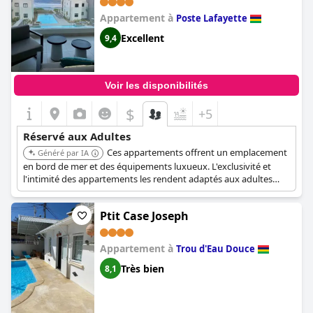
Appartement à
Poste Lafayette
Excellent
9,4
Voir les disponibilités
$
+5
Réservé aux Adultes
Ces appartements offrent un emplacement
Généré par IA
en bord de mer et des équipements luxueux. L'exclusivité et
l'intimité des appartements les rendent adaptés aux adultes
recherchant une retraite sereine et haut de gamme.
Ptit Case Joseph
Appartement à
Trou d'Eau Douce
Très bien
8,1