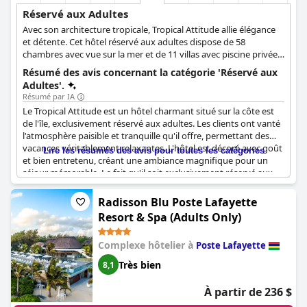
Réservé aux Adultes
Avec son architecture tropicale, Tropical Attitude allie élégance
et détente. Cet hôtel réservé aux adultes dispose de 58
chambres avec vue sur la mer et de 11 villas avec piscine privée,
chacune pour vous et votre proche.
Résumé des avis concernant la catégorie 'Réservé aux
Adultes'.
Résumé par IA
Le Tropical Attitude est un hôtel charmant situé sur la côte est
de l'île, exclusivement réservé aux adultes. Les clients ont vanté
l'atmosphère paisible et tranquille qu'il offre, permettant des
vacances véritablement relaxantes. L'hôtel est décoré avec goût
Lire les résumés des avis pour toutes les catégories
et bien entretenu, créant une ambiance magnifique pour un
séjour mémorable. Le fait qu'il soit exclusivement réservé aux
adultes est un atout majeur pour les couples qui recherchent
des moments de qualité ensemble sans les perturbations des
Radisson Blu Poste Lafayette
enfants. Les clients ont également apprécié la navette en bateau
Resort & Spa (Adults Only)
incluse vers l'île voisine, ce qui a contribué à l'expérience globale.
Malgré le temps qui a gâché l'ambiance, le séjour au Tropical
Complexe hôtelier à
Poste Lafayette
Attitude (réservé aux adultes) a été inoubliable.
Très bien
8,1
À partir de 236 $