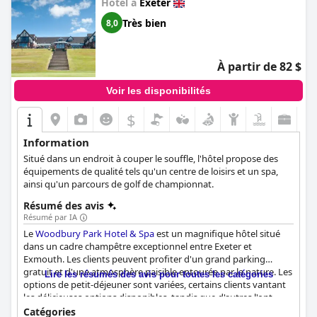
Hôtel à
Exeter
l'ensemble, l'
Hotel du Vin Exeter
reçoit une note positive de la
part des clients satisfaits, bien qu'il y ait quelques critiques
Très bien
8,0
mitigées.
À partir de 82 $
Voir les disponibilités
$
Information
Situé dans un endroit à couper le souffle, l'hôtel propose des
équipements de qualité tels qu'un centre de loisirs et un spa,
ainsi qu'un parcours de golf de championnat.
Résumé des avis
Résumé par IA
Le
Woodbury Park Hotel & Spa
est un magnifique hôtel situé
dans un cadre champêtre exceptionnel entre Exeter et
Exmouth. Les clients peuvent profiter d'un grand parking
gratuit et d'une atmosphère paisible entourée par la nature. Les
Lire les résumés des avis pour toutes les catégories
options de petit-déjeuner sont variées, certains clients vantant
les délicieuses options disponibles, tandis que d'autres l'ont
trouvé médiocre et trop cher. L'expérience au restaurant peut
Catégories