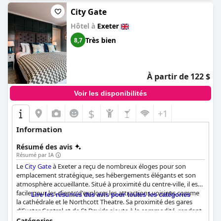
City Gate
Hôtel à
Exeter
Très bien
8,7
À partir de 122 $
Voir les disponibilités
$
+1
Information
Résumé des avis
Résumé par IA
Le
City Gate
à Exeter a reçu de nombreux éloges pour son
emplacement stratégique, ses hébergements élégants et son
atmosphère accueillante. Situé à proximité du centre-ville, il est
facile pour les clients d'explorer les attractions voisines comme
Lire les résumés des avis pour toutes les catégories
la cathédrale et le Northcott Theatre. Sa proximité des gares
d'Exeter Central et de St Davids ajoute à la commodité, rendant
les arrivées et les départs faciles.
Catégories