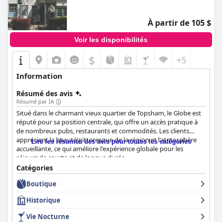
À partir de 105 $
Voir les disponibilités
$
+5
Information
Résumé des avis
Résumé par IA
Situé dans le charmant vieux quartier de Topsham, le Globe est
réputé pour sa position centrale, qui offre un accès pratique à
de nombreux pubs, restaurants et commodités. Les clients
apprécient la beauté pittoresque de la région et l'atmosphère
Lire les résumés des avis pour toutes les catégories
accueillante, ce qui améliore l'expérience globale pour les
séjours de courte et de longue durée.
Catégories
Le petit-déjeuner au Globe se distingue comme un élément
Boutique
remarquable, les clients le décrivant fréquemment comme
fantastique ou excellent. Le menu varié comprend des options
Historique
telles qu'un petit-déjeuner anglais complet, des fruits, des
yaourts et des plats personnalisés, tous réputés pour leur
Vie Nocturne
qualité et leur fraîcheur. Le service amical et l'ambiance relaxante