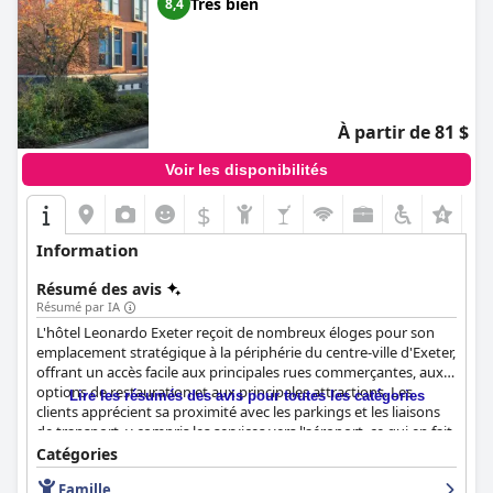
Très bien
8,4
À partir de 81 $
Voir les disponibilités
$
+1
Information
Résumé des avis
Résumé par IA
L'hôtel Leonardo Exeter reçoit de nombreux éloges pour son
emplacement stratégique à la périphérie du centre-ville d'Exeter,
offrant un accès facile aux principales rues commerçantes, aux
options de restauration et aux principales attractions. Les
Lire les résumés des avis pour toutes les catégories
clients apprécient sa proximité avec les parkings et les liaisons
de transport, y compris les services vers l'aéroport, ce qui en fait
un choix pratique pour les voyageurs d'agrément et d'affaires.
Catégories
La propreté et la modernité de l'hôtel se distinguent, avec des
Famille
chambres décrites comme spacieuses, confortables et bien