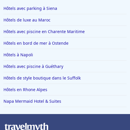
Hôtels dans Super Besse
Dans l'ensemble, le
Courtyard by Marriott Exeter Sandy Park
se
Hôtels avec parking à Siena
distingue par son emplacement stratégique, son petit-déjeuner
Hôtels à Providence
de haute qualité, ses chambres modernes, sa propreté
Hôtels de luxe au Maroc
exceptionnelle et son personnel accueillant, ce qui en fait un
Hôtels à Beauval
choix fortement recommandé pour les voyageurs d'affaires et
Hôtels avec piscine en Charente Maritime
de loisirs.
Hôtels à Thoiry
Hôtels en bord de mer à Ostende
Hôtels à Orléans
Hôtels au Cap d'Agde
Hôtels à Napoli
Hôtels à La Grande-Motte
Hôtels avec piscine à Guéthary
Hôtels à Sarlat-la-Caneda
Hôtels de style boutique dans le Suffolk
Hôtels à Chamrousse
Hôtels en Rhone Alpes
Hôtels dans les Vosges
Napa Mermaid Hotel & Suites
Hôtels à Soustons
Hôtels au Maroc
Hôtels à Majorque