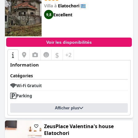
Villa à
Elatochori
Excellent
9,8
Voir les disponibilités
$
+2
Information
Catégories
Wi-Fi Gratuit
Parking
Afficher plus
ZeusPlace Valentina's house
Elatochori