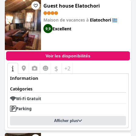
Guest house Elatochori
Maison de vacances à
Elatochori
Excellent
9,9
Voir les disponibilités
$
+2
Information
Catégories
Wi-Fi Gratuit
Parking
Afficher plus