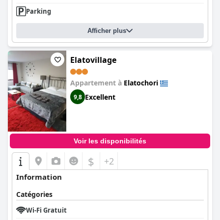
Parking
Afficher plus
Elatovillage
Appartement à
Elatochori
Excellent
9,8
Voir les disponibilités
$
+2
Information
Catégories
Wi-Fi Gratuit