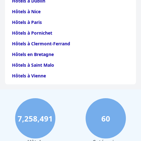
Hôtels à Dublin
Hôtels à Nice
Hôtels à Paris
Hôtels à Pornichet
Hôtels à Clermont-Ferrand
Hôtels en Bretagne
Hôtels à Saint Malo
Hôtels à Vienne
Hôtels à Dijon
Hôtels à Perpignan
Hôtels au Grand-Bornand
7,258,491
60
Hôtels à Strasbourg
Hôtels à Valence
Hôtels à Gerardmer