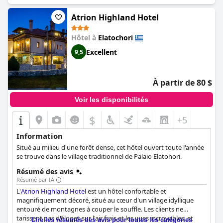
Atrion Highland Hotel
Hôtel à
Elatochori
Excellent
9,5
À partir de 80 $
Voir les disponibilités
$
+5
Information
Situé au milieu d'une forêt dense, cet hôtel ouvert toute l'année
se trouve dans le village traditionnel de Palaio Elatohori.
Résumé des avis
Résumé par IA
L'
Atrion Highland Hotel
est un hôtel confortable et
magnifiquement décoré, situé au cœur d'un village idyllique
entouré de montagnes à couper le souffle. Les clients ne
tarissent pas d'éloges sur l'air frais et les vues incroyables, et
Lire les résumés des avis pour toutes les catégories