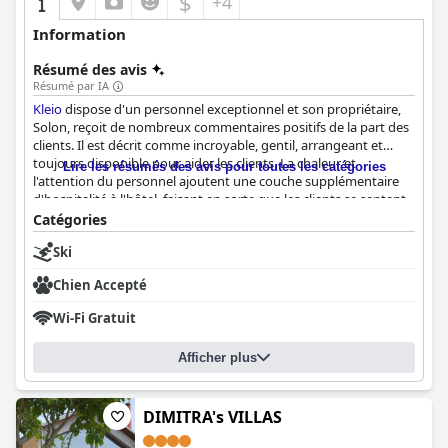
$
+4
Information
Résumé des avis
Résumé par IA
Kleio
dispose d'un personnel exceptionnel et son propriétaire,
Solon, reçoit de nombreux commentaires positifs de la part des
clients. Il est décrit comme incroyable, gentil, arrangeant et
toujours disponible pour aider les clients. La chaleur et
Lire les résumés des avis pour toutes les catégories
l'attention du personnel ajoutent une couche supplémentaire
d'hospitalité à l'hôtel, faisant en sorte que les clients se sentent
accueillis et pris en charge. De plus, Solon est connu pour faire
Catégories
des recommandations d'excursions magnifiques dans la région,
Ski
ce qui contribue à l'expérience positive globale à
Kleio
.
Chien Accepté
Wi-Fi Gratuit
Afficher plus
DIMITRA's VILLAS