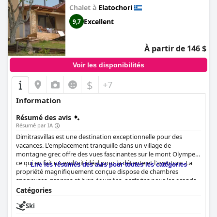
Chalet à
Elatochori
Excellent
9,7
À partir de 146 $
Voir les disponibilités
$
+7
Information
Résumé des avis
Résumé par IA
Dimitrasvillas est une destination exceptionnelle pour des
vacances. L'emplacement tranquille dans un village de
montagne grec offre des vues fascinantes sur le mont Olympe,
ce qui en fait un endroit idéal pour la détente et l'aventure. La
Lire les résumés des avis pour toutes les catégories
propriété magnifiquement conçue dispose de chambres
spacieuses, propres et bien équipées, parfaites pour les grands
groupes. Les clients apprécient l'atmosphère chaleureuse et
Catégories
accueillante de la décoration intérieure et les vues imprenables.
Ski
Les hôtes sont exceptionnels, faisant en sorte que les visiteurs
se sentent chaleureusement accueillis, et le personnel a été