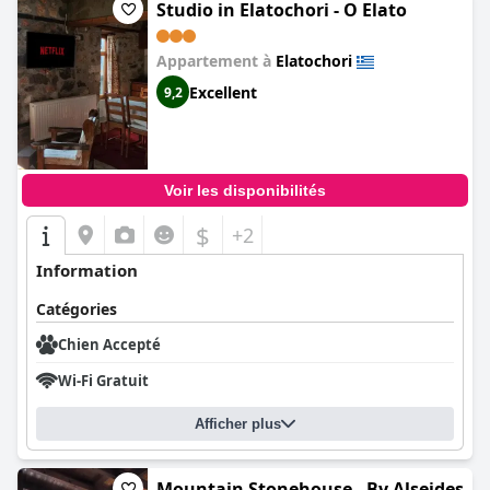
Studio in Elatochori - O Elato
Appartement à
Elatochori
Excellent
9,2
Voir les disponibilités
$
+2
Information
Catégories
Chien Accepté
Wi-Fi Gratuit
Afficher plus
Mountain Stonehouse - By Alseides