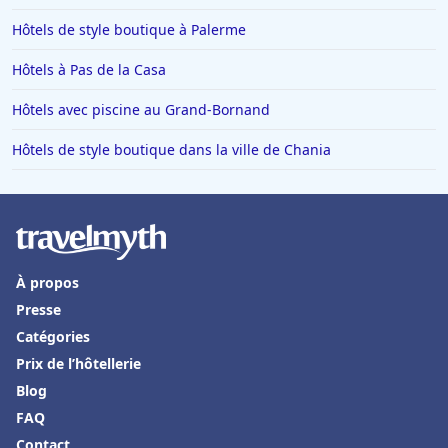
Hôtels à Rome
Hôtels de style boutique à Palerme
Hôtels à Villeneuve-Loubet
Hôtels à Pas de la Casa
Hôtels à La Barrière
Hôtels avec piscine au Grand-Bornand
Hôtels dans Vars
Hôtels de style boutique dans la ville de Chania
Hôtels à Trouville-sur-Mer
Hôtels en France
Hôtels à Val-dʼIsère
Hôtels à Saint-Cyprien-Plage
À propos
Hôtels à Saint-Georges-de-Didonne
Presse
Hôtels à La Flotte
Catégories
Prix de l’hôtellerie
Hôtels à Ottrott
Blog
Hôtels à Bourg-en-Bresse
FAQ
Hôtels en Grèce
Contact