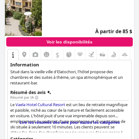
À partir de 85 $
Voir les disponibilités
$
Information
Situé dans la vieille ville d'Elatochori, l'hôtel propose des
chambres et des suites à thème, un spa atmosphérique et un
restaurant-bar.
Résumé des avis
Résumé par IA
Le
Vaela Hotel Cultural Resort
est un lieu de retraite magnifique
et paisible, niché au cœur de la nature et facilement accessible
en voiture. L'hôtel jouit d'une vue imprenable depuis son
emplacement au sommet d'une montagne et d'une station de
Lire les résumés des avis pour toutes les catégories
ski située à seulement 10 minutes. Les clients peuvent se
détendre dans des chambres spacieuses avec des paysages à
couper le souffle à l'extérieur de leurs fenêtres, tandis que le
Catégories