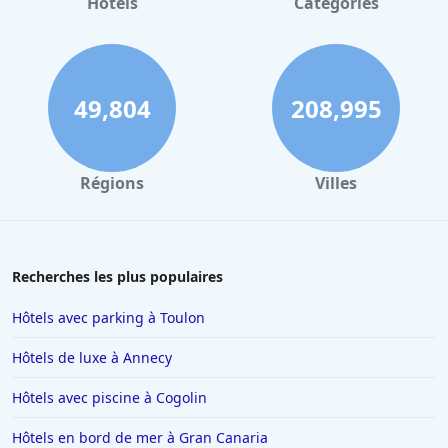
Hôtels
Catégories
Hôtels à Granville
Hôtels à La Bresse
Hôtels à Portet-sur-Garonne
49,804
208,995
Hôtels à Quiberon
Hôtels à Cluny
Régions
Villes
Hôtels à Ambérieu-en-Bugey
Hôtels à Béziers
Hôtels à Limoges
Recherches les plus populaires
Hôtels au Havre
Hôtels avec parking à Toulon
Hôtels à Saint-Valery-sur-Somme
Hôtels de luxe à Annecy
Hôtels à Valenciennes
Hôtels avec piscine à Cogolin
Hôtels à Antibes
Hôtels en bord de mer à Gran Canaria
Hôtels à Lille