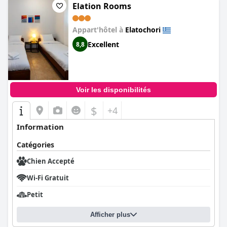
Elation Rooms
Appart'hôtel à
Elatochori
Excellent
8,8
Voir les disponibilités
$
+4
Information
Catégories
Chien Accepté
Wi-Fi Gratuit
Petit
Afficher plus