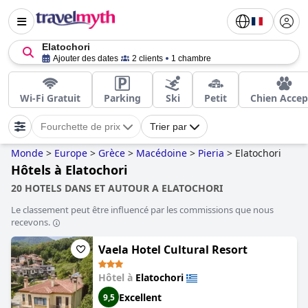
Elatochori
Ajouter des dates
2 clients
1 chambre
Wi-Fi Gratuit
Parking
Ski
Petit
Chien Accep
Fourchette de prix
Trier par
Monde
>
Europe
>
Grèce
>
Macédoine
>
Pieria
>
Elatochori
Hôtels à Elatochori
20 HOTELS DANS ET AUTOUR A ELATOCHORI
Le classement peut être influencé par les commissions que nous
recevons.
Vaela Hotel Cultural Resort
Hôtel à
Elatochori
Excellent
9,5