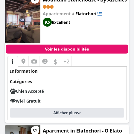
Appartement à
Elatochori
Excellent
9,5
Voir les disponibilités
$
+2
Information
Catégories
Chien Accepté
Wi-Fi Gratuit
Afficher plus
Apartment in Elatochori - O Elato