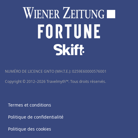
Hôtels à Ruffec
Hôtels à Copenhague
Hôtels dans le Jura
Hôtels à Merlimont
Hôtels à Sagone
Hôtels en Norvège
Hôtels à Lloret de Mar
NUMÉRO DE LICENCE GNTO (MH.T.E.): 0259Ε60000576001
Hôtels à Paros
Copyright © 2012–2026 Travelmyth™. Tous droits réservés.
Hôtels à Palm Springs
Hôtels à Vernet-les-Bains
Termes et conditions
Politique de confidentialité
Politique des cookies