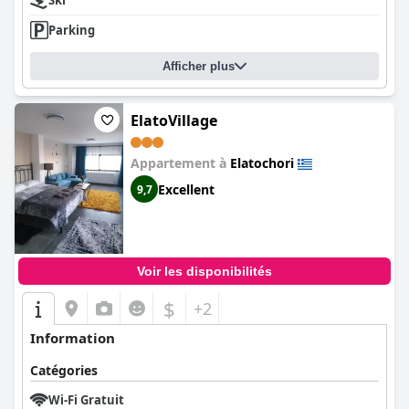
Ski
Parking
Afficher plus
ElatoVillage
Appartement à
Elatochori
Excellent
9,7
Voir les disponibilités
$
+2
Information
Catégories
Wi-Fi Gratuit