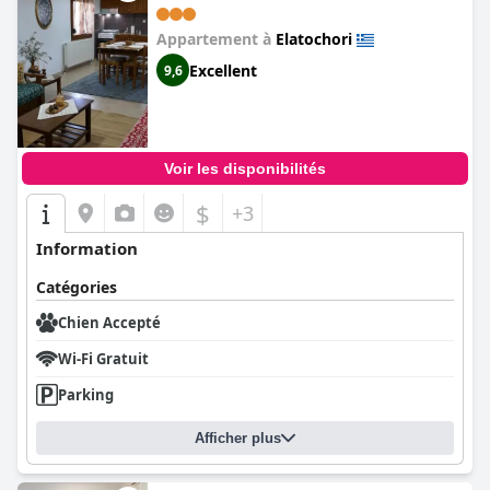
Appartement à
Elatochori
Excellent
9,6
Voir les disponibilités
$
+3
Information
Catégories
Chien Accepté
Wi-Fi Gratuit
Parking
Afficher plus