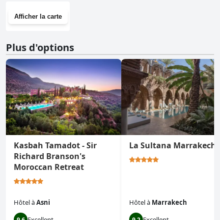
Afficher la carte
Plus d'options
Kasbah Tamadot - Sir
La Sultana Marrakech
Richard Branson's
Moroccan Retreat
Hôtel
à
Asni
Hôtel
à
Marrakech
Excellent
Excellent
9.6
9.2