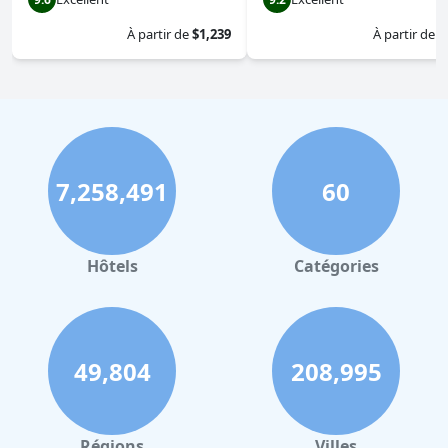
À partir de
$1,239
À partir de
$
7,258,491
60
Hôtels
Catégories
49,804
208,995
Régions
Villes