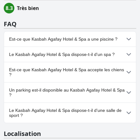
8.3
Très bien
FAQ
Est-ce que Kasbah Agafay Hotel & Spa a une piscine ?
Oui, Kasbah Agafay Hotel & Spa dispose de piscine(s)
Le Kasbah Agafay Hotel & Spa dispose-t-il d'un spa ?
appartenant à une ou plusieurs des catégories suivantes : Piscine
Extérieure.
Oui, un spa est disponible à Kasbah Agafay Hotel & Spa.
Est-ce que Kasbah Agafay Hotel & Spa accepte les chiens
?
Oui, Kasbah Agafay Hotel & Spa accueille les chiens.
Un parking est-il disponible au Kasbah Agafay Hotel & Spa
?
Oui, un parking est disponible à Kasbah Agafay Hotel & Spa.
Le Kasbah Agafay Hotel & Spa dispose-t-il d'une salle de
sport ?
Non, Kasbah Agafay Hotel & Spa n'a pas de salle de sport.
Localisation