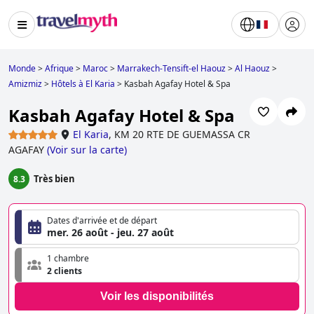
Monde
>
Afrique
>
Maroc
>
Marrakech-Tensift-el Haouz
>
Al Haouz
>
Amizmiz
>
Hôtels à El Karia
>
Kasbah Agafay Hotel & Spa
Kasbah Agafay Hotel & Spa
El Karia
,
KM 20 RTE DE GUEMASSA CR
AGAFAY
(
Voir sur la carte
)
Très bien
8.3
Dates d'arrivée et de départ
mer. 26 août - jeu. 27 août
1 chambre
2 clients
Voir les disponibilités