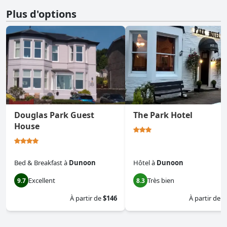
Plus d'options
Douglas Park Guest
The Park Hotel
House
Bed & Breakfast
à
Dunoon
Hôtel
à
Dunoon
Excellent
Très bien
9.7
8.3
À partir de
$146
À partir de
$