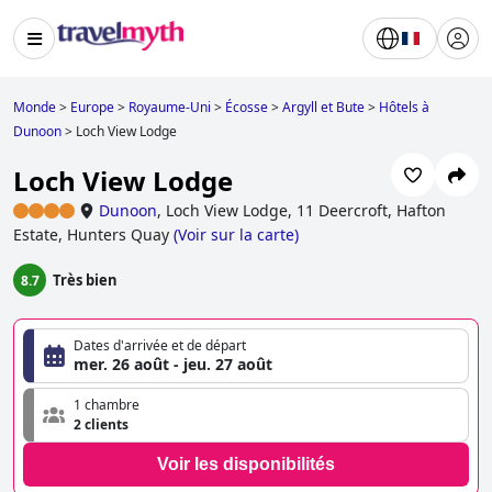
Monde
>
Europe
>
Royaume-Uni
>
Écosse
>
Argyll et Bute
>
Hôtels à
Dunoon
>
Loch View Lodge
Loch View Lodge
Dunoon
,
Loch View Lodge, 11 Deercroft, Hafton
Estate, Hunters Quay
(
Voir sur la carte
)
Très bien
8.7
Dates d'arrivée et de départ
mer. 26 août - jeu. 27 août
1 chambre
2 clients
Voir les disponibilités