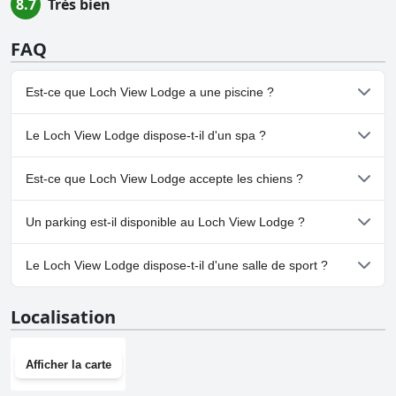
8.7
Très bien
FAQ
Est-ce que Loch View Lodge a une piscine ?
Non, Loch View Lodge n'a pas de piscine.
Le Loch View Lodge dispose-t-il d'un spa ?
Non, il n'y a pas de spa à Loch View Lodge.
Est-ce que Loch View Lodge accepte les chiens ?
Non, Loch View Lodge n'accepte pas les chiens.
Un parking est-il disponible au Loch View Lodge ?
Oui, un parking est disponible à Loch View Lodge.
Le Loch View Lodge dispose-t-il d'une salle de sport ?
Non, Loch View Lodge n'a pas de salle de sport.
Localisation
Afficher la carte