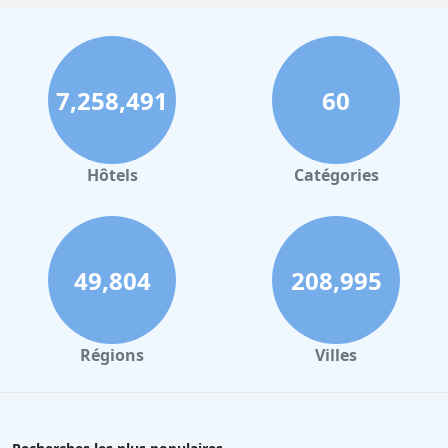
7,258,491
60
Hôtels
Catégories
49,804
208,995
Régions
Villes