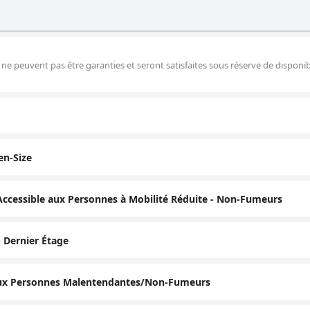
 ne peuvent pas être garanties et seront satisfaites sous réserve de disponibi
en-Size
 Accessible aux Personnes à Mobilité Réduite - Non-Fumeurs
 Dernier Étage
 aux Personnes Malentendantes/Non-Fumeurs