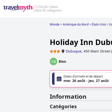
7,258,491 hôtels
dans 60 catégories
Monde
>
Amérique du Nord
>
États-Unis
>
I
Holiday Inn Dub
Dubuque
,
450 Main Street
(
Bien
7.8
Dates d'arrivée et de départ
mer. 26 août - jeu. 27 août
Information
Catégories