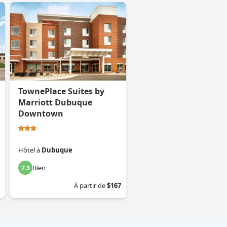
TownePlace Suites by
Marriott Dubuque
Downtown
Hôtel
à
Dubuque
Bien
7.3
À partir de
$167