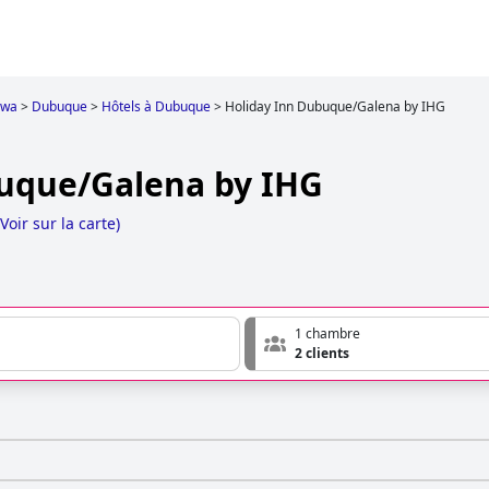
owa
>
Dubuque
>
Hôtels à Dubuque
>
Holiday Inn Dubuque/Galena by IHG
uque/Galena by IHG
Voir sur la carte
)
1 chambre
2 clients