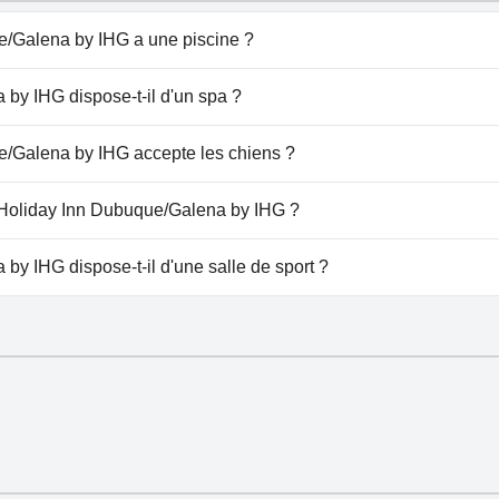
e/Galena by IHG a une piscine ?
na by IHG dispose de piscine(s) appartenant à une ou plus
by IHG dispose-t-il d'un spa ?
liday Inn Dubuque/Galena by IHG.
e/Galena by IHG accepte les chiens ?
na by IHG n'accepte pas les chiens.
u Holiday Inn Dubuque/Galena by IHG ?
e à Holiday Inn Dubuque/Galena by IHG.
y IHG dispose-t-il d'une salle de sport ?
na by IHG dispose d'une salle de sport.