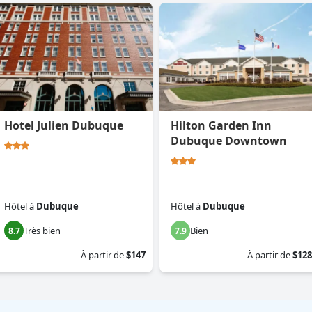
Hotel Julien Dubuque
Hilton Garden Inn
Dubuque Downtown
Hôtel
à
Dubuque
Hôtel
à
Dubuque
Très bien
Bien
8.7
7.9
À partir de
$147
À partir de
$128