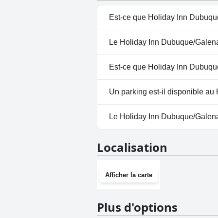
Est-ce que Holiday Inn Dubuqu
Oui, Holiday Inn Dubuque/Gale
Le Holiday Inn Dubuque/Galena 
: Piscine Intérieure.
Non, il n'y a pas de spa à Ho
Est-ce que Holiday Inn Dubuqu
Non, Holiday Inn Dubuque/Gale
Un parking est-il disponible a
Oui, un parking est disponibl
Le Holiday Inn Dubuque/Galena b
Oui, Holiday Inn Dubuque/Gale
Localisation
Afficher la carte
Plus d'options