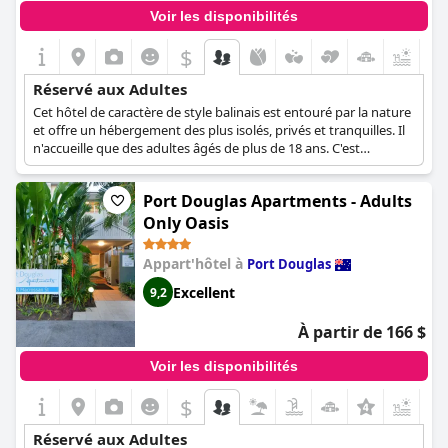
Voir les disponibilités
$
Réservé aux Adultes
Cet hôtel de caractère de style balinais est entouré par la nature
et offre un hébergement des plus isolés, privés et tranquilles. Il
n'accueille que des adultes âgés de plus de 18 ans. C'est
également un établissement accueillant pour les homosexuels,
qui propose des équipements pour les vêtements facultatifs
Port Douglas Apartments - Adults
autour de la piscine. Grâce à son emplacement et à sa taille, cet
hôtel est la destination idéale pour des vacances relaxantes sans
Only Oasis
l'anxiété et la pression de la vie quotidienne.
Appart'hôtel à
Port Douglas
Excellent
9,2
À partir de 166 $
Voir les disponibilités
$
+4
Réservé aux Adultes