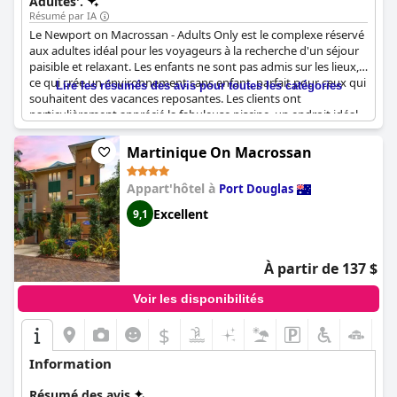
Adultes'.
Résumé par IA
Le Newport on Macrossan - Adults Only est le complexe réservé
aux adultes idéal pour les voyageurs à la recherche d'un séjour
paisible et relaxant. Les enfants ne sont pas admis sur les lieux,
ce qui crée un environnement sans enfant, parfait pour ceux qui
Lire les résumés des avis pour toutes les catégories
souhaitent des vacances reposantes. Les clients ont
particulièrement apprécié la fabuleuse piscine, un endroit idéal
pour se détendre et échapper à l'agitation de la vie quotidienne.
La politique d'absence d'enfants assure une atmosphère sereine
Martinique On Macrossan
et tranquille dans tout l'hôtel. C'était agréable d'avoir deux
téléviseurs dans la chambre, chacun avec une application Netflix
Appart'hôtel à
Port Douglas
gratuite ; un excellent moyen de se détendre après une journée
d'exploration des magnifiques environs. Dans l'ensemble, les
Excellent
9,1
clients ont adoré le fait que l'hôtel soit sans enfant, ce qui le
rend parfait pour une escapade réservée aux adultes.
À partir de 137 $
Voir les disponibilités
$
Information
Résumé des avis