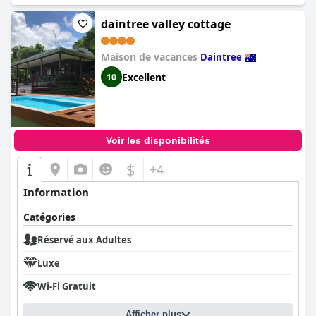
daintree valley cottage
Maison de vacances
Daintree
Excellent
10
Voir les disponibilités
$
+4
Information
Catégories
Réservé aux Adultes
Luxe
Wi-Fi Gratuit
Afficher plus