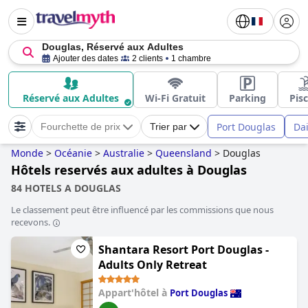
Douglas, Réservé aux Adultes
Ajouter des dates
2 clients
1 chambre
Réservé aux Adultes
Wi-Fi Gratuit
Parking
Pis
Port Douglas
Da
Fourchette de prix
Trier par
Monde
>
Océanie
>
Australie
>
Queensland
>
Douglas
Hôtels reservés aux adultes à Douglas
84 HOTELS A DOUGLAS
Le classement peut être influencé par les commissions que nous
recevons.
Shantara Resort Port Douglas -
Adults Only Retreat
Appart'hôtel à
Port Douglas