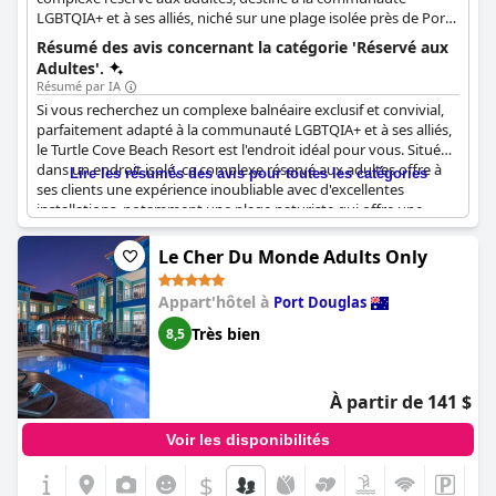
LGBTQIA+ et à ses alliés, niché sur une plage isolée près de Port
Douglas. Le complexe favorise une atmosphère accueillante et
Résumé des avis concernant la catégorie 'Réservé aux
inclusive, avec des chambres confortables, un restaurant et un
Adultes'.
bar sur place, ainsi qu'un calendrier d'événements.
Résumé par IA
Si vous recherchez un complexe balnéaire exclusif et convivial,
parfaitement adapté à la communauté LGBTQIA+ et à ses alliés,
le Turtle Cove Beach Resort est l'endroit idéal pour vous. Situé
dans un endroit isolé, ce complexe réservé aux adultes offre à
Lire les résumés des avis pour toutes les catégories
ses clients une expérience inoubliable avec d'excellentes
installations, notamment une plage naturiste qui offre une
occasion parfaite de bronzer. Bien que le complexe puisse être
un peu cher, il en vaut la peine pour le privilège de séjourner
Le Cher Du Monde Adults Only
dans un endroit où vous vous sentez à l'aise d'être vous-même.
Avec une ambiance enthousiaste, le complexe ne manque
Appart'hôtel à
Port Douglas
jamais de charmer ses clients, les faisant se sentir détendus et
chez eux. Que vous soyez un visiteur régulier ou que ce soit
Très bien
8,5
votre première fois dans un complexe LGBTI, le Turtle Cove
Beach Resort est un choix fantastique qui ne manquera pas de
dépasser vos attentes.
À partir de 141 $
Voir les disponibilités
$