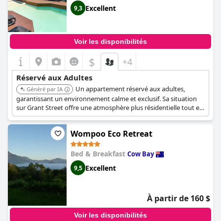
Excellent
9,3
Voir les disponibilités
$
+4
Réservé aux Adultes
Un appartement réservé aux adultes,
Généré par IA
garantissant un environnement calme et exclusif. Sa situation
sur Grant Street offre une atmosphère plus résidentielle tout en
restant accessible aux commodités de Port Douglas.
Wompoo Eco Retreat
Bed & Breakfast
Cow Bay
Excellent
9,5
À partir de 160 $
Voir les disponibilités