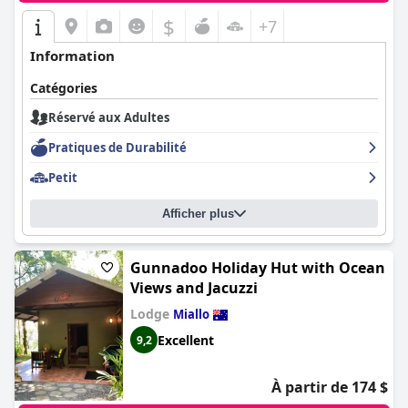
$
+7
Information
Catégories
Réservé aux Adultes
Pratiques de Durabilité
Petit
Afficher plus
Gunnadoo Holiday Hut with Ocean
Views and Jacuzzi
Lodge
Miallo
Excellent
9,2
À partir de 174 $