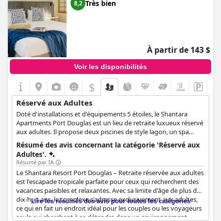
Très bien
8,2
À partir de 143 $
Voir les disponibilités
$
Réservé aux Adultes
Doté d'installations et d'équipements 5 étoiles, le Shantara
Apartments Port Douglas est un lieu de retraite luxueux réservé
aux adultes. Il propose deux piscines de style lagon, un spa
rafraîchissant où vous pourrez vous détendre et vous
Résumé des avis concernant la catégorie 'Réservé aux
ressourcer, ainsi que des appartements et des studios luxueux,
Adultes'.
idéaux pour ceux qui souhaitent profiter d'une escapade
Résumé par IA
tranquille sans penser à leurs soucis quotidiens.
Le Shantara Resort Port Douglas – Retraite réservée aux adultes
est l'escapade tropicale parfaite pour ceux qui recherchent des
vacances paisibles et relaxantes. Avec sa limite d'âge de plus de
dix-huit ans, le complexe s'adresse exclusivement aux adultes,
Lire les résumés des avis pour toutes les catégories
ce qui en fait un endroit idéal pour les couples ou les voyageurs
seuls qui cherchent à se détendre dans un environnement