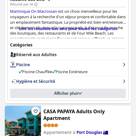
Résumé par IA
Martinique On Macrossan
est un choix merveilleux pour les
voyageurs à la recherche d'un séjour propre et confortable dans
un emplacement fantastique. La propriété est bien entretenue
et idéalement située sur la rue principale, à distance de marche
Lire les résumés des avis pour toutes les catégories
des boutiques, des restaurants et de Four Mile Beach. Les
appartements sont magnifiquement conçus, offrant un espace
de vie spacieux et invitant avec des balcons incroyables offrant
Catégories
une vue imprenable sur les environs. De plus, les visiteurs ont
Réservé aux Adultes
vanté les lits fantastiques, les qualifiant de haut de gamme et
d'extrêmement confortables. Le personnel est amical et
Piscine
arrangeant, les propriétaires, Ken et Colin, étant
particulièrement bien informés sur la région. Les espaces piscine
Piscine Chauffée
Piscine Extérieure
et jardin sont également charmants, la piscine étant un point
Hygiène et Sécurité
culminant particulier. Bien que certains clients aient mentionné
que les appartements sont petits, ils sont néanmoins bien
aménagés et parfaits pour les couples. Dans l'ensemble, les
Afficher plus
visiteurs recommandent vivement
Martinique On Macrossan
et
beaucoup déclarent qu'ils reviendraient sans hésiter dans ce
charmant appartement qui répond à tous leurs besoins.
CASA PAPAYA Adults Only
Apartment
Appartement à
Port Douglas