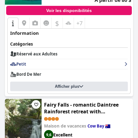
À partir de 80 $
Voir les disponibilités
$
+7
Information
Catégories
Réservé aux Adultes
Petit
Bord De Mer
Afficher plus
Fairy Falls - romantic Daintree
Rainforest retreat with
enchanting waterfall
Maison de vacances
Cow Bay
Excellent
9,6