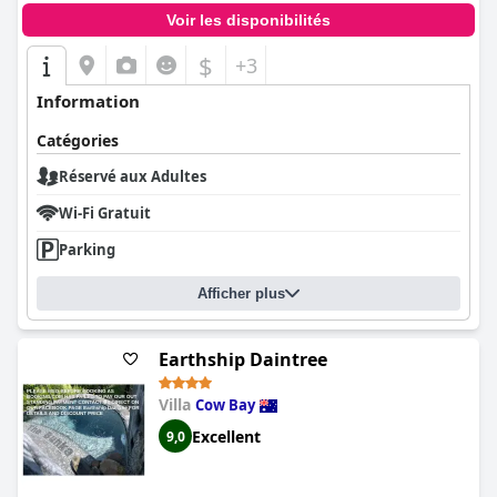
Voir les disponibilités
$
+3
Information
Catégories
Réservé aux Adultes
Wi-Fi Gratuit
Parking
Afficher plus
Earthship Daintree
Villa
Cow Bay
Excellent
9,0