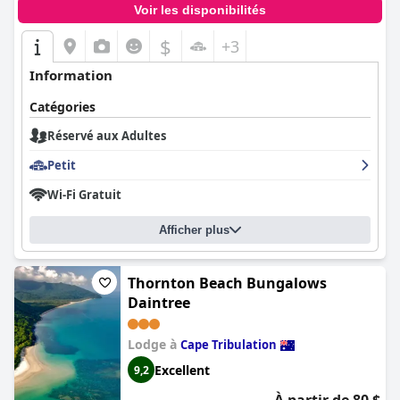
Voir les disponibilités
$
+3
Information
Catégories
Réservé aux Adultes
Petit
Wi-Fi Gratuit
Afficher plus
Thornton Beach Bungalows
Daintree
Lodge à
Cape Tribulation
Excellent
9,2