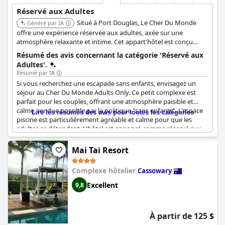
Réservé aux Adultes
Situé à Port Douglas, Le Cher Du Monde
Généré par IA
offre une expérience réservée aux adultes, axée sur une
atmosphère relaxante et intime. Cet appart'hôtel est conçu
pour les couples recherchant une évasion tranquille dans un
Résumé des avis concernant la catégorie 'Réservé aux
emplacement privilégié.
Adultes'.
Résumé par IA
Si vous recherchez une escapade sans enfants, envisagez un
séjour au Cher Du Monde Adults Only. Ce petit complexe est
parfait pour les couples, offrant une atmosphère paisible et
calme, rendue possible par la politique "sans enfants". L'espace
Lire les résumés des avis pour toutes les catégories
piscine est particulièrement agréable et calme pour que les
adultes se détendent. L'hôtel est annoncé comme réservé aux
adultes et les clients ont apprécié que la propriété soit adaptée
aux adultes, créant un environnement serein. Des couloirs à la
Mai Tai Resort
piscine, la paix et le calme en font un endroit agréable et propre
pour que deux adultes se détendent sur la rue principale. Dans
Complexe hôtelier
Cassowary
l'ensemble, être une propriété réservée aux adultes est un atout
majeur pour ceux qui recherchent la tranquillité.
Excellent
9,8
À partir de 125 $