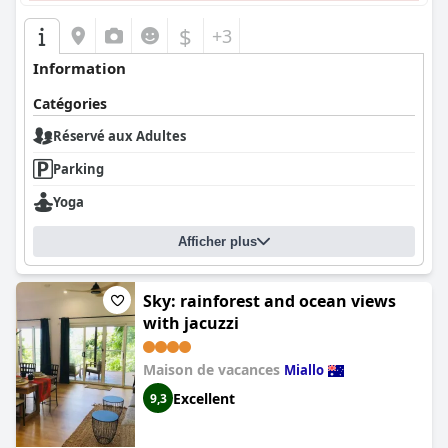
$
+3
Information
Catégories
Réservé aux Adultes
Parking
Yoga
Afficher plus
Sky: rainforest and ocean views
with jacuzzi
Maison de vacances
Miallo
Excellent
9,3