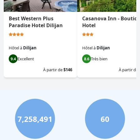
Best Western Plus
Casanova Inn - Boutiq
Paradise Hotel Dilijan
Hotel
Hôtel
à
Dilijan
Hôtel
à
Dilijan
Excellent
Très bien
9.4
8.6
À partir de
$146
À partir de
7,258,491
60