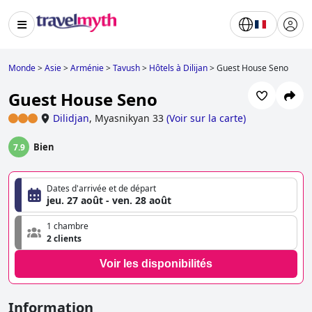
Monde
>
Asie
>
Arménie
>
Tavush
>
Hôtels à Dilijan
>
Guest House Seno
Guest House Seno
Dilidjan
,
Myasnikyan 33
(
Voir sur la carte
)
Bien
7.9
Dates d'arrivée et de départ
jeu. 27 août - ven. 28 août
1 chambre
2 clients
Voir les disponibilités
Information