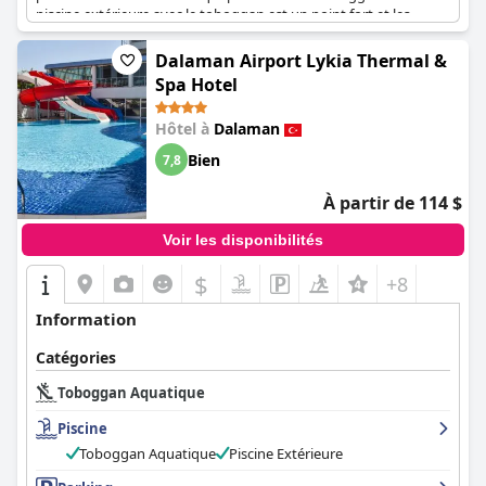
piscine extérieure avec le toboggan est un point fort et les
clients ont loué sa grandeur. Les piscines et les toboggans
aquatiques sont fantastiques et certains ont même déclaré
Dalaman Airport Lykia Thermal &
qu'ils constituaient le meilleur moment de leur séjour.
Spa Hotel
Cependant, il est important de noter que certains clients se sont
légèrement égratignés en glissant sur les toboggans de la
Hôtel à
Dalaman
piscine. Dans l'ensemble, la piscine avec toboggan du
Hilton
Dalaman Sarigerme Resort & Spa (Hilton Dalaman Sarigerme
Bien
7,8
Resort & Golf)
est un must pour les amateurs de parcs
aquatiques de tous âges.
À partir de 114 $
Voir les disponibilités
$
+8
Information
Catégories
Toboggan Aquatique
Piscine
Toboggan Aquatique
Piscine Extérieure