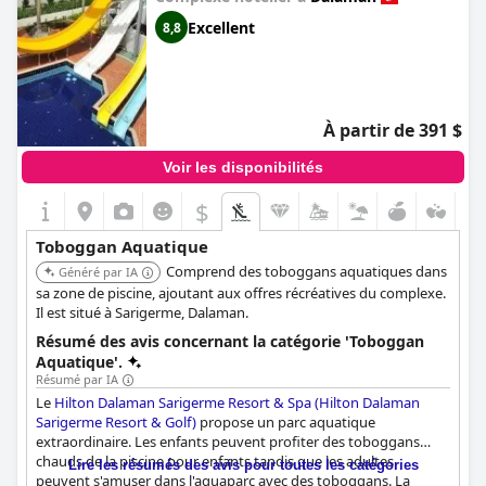
Excellent
8,8
À partir de 391 $
Voir les disponibilités
$
Toboggan Aquatique
Comprend des toboggans aquatiques dans
Généré par IA
sa zone de piscine, ajoutant aux offres récréatives du complexe.
Il est situé à Sarigerme, Dalaman.
Résumé des avis concernant la catégorie 'Toboggan
Aquatique'.
Résumé par IA
Le
Hilton Dalaman Sarigerme Resort & Spa (Hilton Dalaman
Sarigerme Resort & Golf)
propose un parc aquatique
extraordinaire. Les enfants peuvent profiter des toboggans
chauds de la piscine pour enfants tandis que les adultes
Lire les résumés des avis pour toutes les catégories
peuvent s'amuser dans l'aquaparc avec des toboggans. La