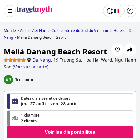
Monde
>
Asie
>
Viêt Nam
>
Côte centrale du Sud du Viêt nam
>
Hôtels à Da
Nang
>
Meliá Danang Beach Resort
Meliá Danang Beach Resort
Da Nang
,
19 Truong Sa, Hoa Hai Ward, Ngu Hanh
Son
(
Voir sur la carte
)
Très bien
8.3
Dates d'arrivée et de départ
jeu. 27 août - ven. 28 août
1 chambre
2 clients
Voir les disponibilités