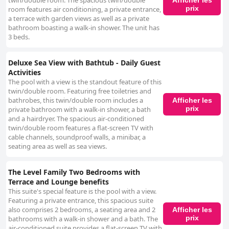
twin/double room. The spacious twin/double
Afficher les
prix
room features air conditioning, a private entrance,
a terrace with garden views as well as a private
bathroom boasting a walk-in shower. The unit has
3 beds.
Deluxe Sea View with Bathtub - Daily Guest
Activities
The pool with a view is the standout feature of this
twin/double room. Featuring free toiletries and
bathrobes, this twin/double room includes a
Afficher les
prix
private bathroom with a walk-in shower, a bath
and a hairdryer. The spacious air-conditioned
twin/double room features a flat-screen TV with
cable channels, soundproof walls, a minibar, a
seating area as well as sea views.
The Level Family Two Bedrooms with
Terrace and Lounge benefits
This suite's special feature is the pool with a view.
Featuring a private entrance, this spacious suite
also comprises 2 bedrooms, a seating area and 2
Afficher les
prix
bathrooms with a walk-in shower and a bath. The
air-conditioned suite provides a flat-screen TV with