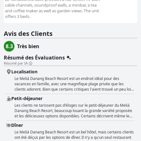
cable channels, soundproof walls, a minibar, a tea
and coffee maker as well as garden views. The unit
offers 3 beds.
Avis des Clients
8.3
Très bien
Résumé des Évaluations
Résumé par IA
Localisation
Le Meliá Danang Beach Resort est un endroit idéal pour des
vacances en famille, avec une magnifique plage privée que les
clients adorent. Bien que certains critiques l'aient trouvé un peu loin
de l'emplacement central et du centre-ville, d'autres l'ont trouvé
Petit-déjeuner
suffisamment proche de la ville avec un court trajet en taxi. Il est
également idéal pour les excursions d'une journée à Hoi An et Bana
Les clients ne tarissent pas d'éloges sur le petit-déjeuner du Meliá
Hills. Dans l'ensemble, l'emplacement est décrit comme merveilleux
Danang Beach Resort, beaucoup louant la grande variété proposée
et formidable, bien que certains clients l'aient trouvé un peu plus
et les délicieuses options disponibles. Certains décrivent même le
éloigné que prévu. L'atmosphère paisible et calme est également
petit-déjeuner comme étant exceptionnel, le menu vietnamien du
Dîner
saluée par beaucoup et la vue sur la plage est magnifique. Le
restaurant de l'hôtel étant particulièrement apprécié. Bien que
service de l'hôtel est également louable, avec un personnel rapide et
certains critiques aient trouvé le petit-déjeuner buffet en dessous
Le Meliá Danang Beach Resort est un bel hôtel, mais certains clients
enthousiaste. L'hôtel est considéré comme un endroit génial pour
des normes pour un hôtel 5 étoiles, d'autres l'ont trouvé excellent et
ont été déçus par les options de dîner. Il n'y a qu'un seul restaurant