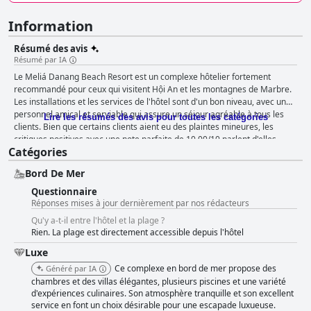
Information
Résumé des avis
Résumé par IA
Le Meliá Danang Beach Resort est un complexe hôtelier fortement
recommandé pour ceux qui visitent Hội An et les montagnes de Marbre.
Les installations et les services de l'hôtel sont d'un bon niveau, avec un
personnel amical et serviable qui assure un séjour agréable à tous les
Lire les résumés des avis pour toutes les catégories
clients. Bien que certains clients aient eu des plaintes mineures, les
critiques positives avec une note parfaite de 10,00/10 parlent d'elles-
Catégories
mêmes, beaucoup louant le complexe comme étant superbe et
recommandé à tous. Dans l'ensemble, le Meliá Danang Beach Resort est
Bord De Mer
un complexe exceptionnel dans un cadre à couper le souffle, ce qui en
fait le choix idéal pour les voyageurs à la recherche d'une expérience de
Questionnaire
villégiature de premier ordre à Da Nang.
Réponses mises à jour dernièrement par nos rédacteurs
Qu'y a-t-il entre l'hôtel et la plage ?
Rien. La plage est directement accessible depuis l'hôtel
Luxe
Ce complexe en bord de mer propose des
Généré par IA
chambres et des villas élégantes, plusieurs piscines et une variété
d'expériences culinaires. Son atmosphère tranquille et son excellent
service en font un choix désirable pour une escapade luxueuse.