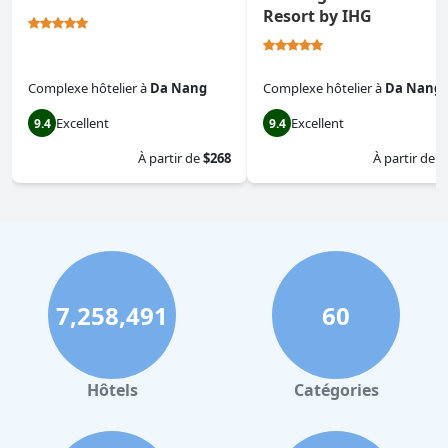
Resort by IHG
Complexe hôtelier
à
Da Nang
Complexe hôtelier
à
Da Nang
Excellent
Excellent
9.4
9.4
À partir de
$268
À partir de
$
7,258,491
60
Hôtels
Catégories