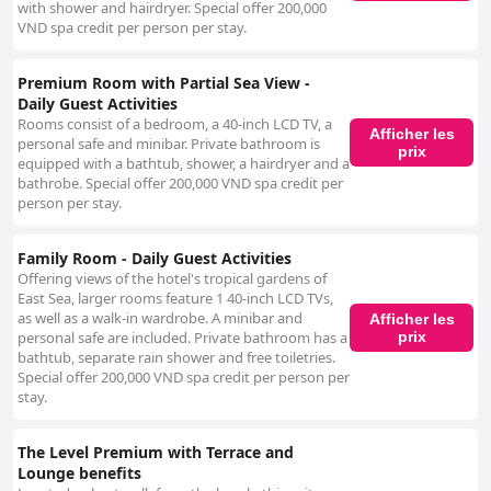
with shower and hairdryer. Special offer 200,000
VND spa credit per person per stay.
Premium Room with Partial Sea View -
Daily Guest Activities
Rooms consist of a bedroom, a 40-inch LCD TV, a
Afficher les
personal safe and minibar. Private bathroom is
prix
equipped with a bathtub, shower, a hairdryer and a
bathrobe. Special offer 200,000 VND spa credit per
person per stay.
Family Room - Daily Guest Activities
Offering views of the hotel's tropical gardens of
East Sea, larger rooms feature 1 40-inch LCD TVs,
as well as a walk-in wardrobe. A minibar and
Afficher les
prix
personal safe are included. Private bathroom has a
bathtub, separate rain shower and free toiletries.
Special offer 200,000 VND spa credit per person per
stay.
The Level Premium with Terrace and
Lounge benefits