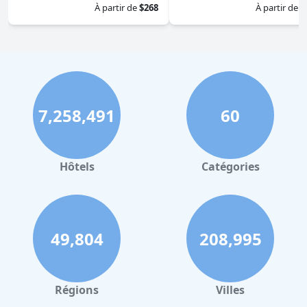
À partir de
$268
À partir de
$
7,258,491
60
Hôtels
Catégories
49,804
208,995
Régions
Villes