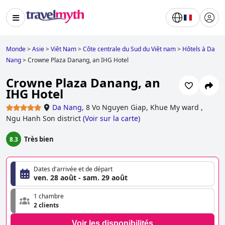
Monde
>
Asie
>
Viêt Nam
>
Côte centrale du Sud du Viêt nam
>
Hôtels à Da
Nang
>
Crowne Plaza Danang, an IHG Hotel
Crowne Plaza Danang, an
IHG Hotel
Da Nang
,
8 Vo Nguyen Giap, Khue My ward ,
Ngu Hanh Son district
(
Voir sur la carte
)
Très bien
8.3
Dates d'arrivée et de départ
ven. 28 août - sam. 29 août
1 chambre
2 clients
Voir les disponibilités