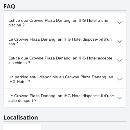
FAQ
Est-ce que Crowne Plaza Danang, an IHG Hotel a une
piscine ?
Oui, Crowne Plaza Danang, an IHG Hotel dispose de piscine(s)
Le Crowne Plaza Danang, an IHG Hotel dispose-t-il d'un
appartenant à une ou plusieurs des catégories suivantes : Piscine
spa ?
pour Enfants, Piscine Vue Panoramique, Piscine Extérieure.Pour
plus d'informations, lisez les réponses au questionnaire
Piscine
.
Oui, un spa est disponible à Crowne Plaza Danang, an IHG Hotel.
Est-ce que Crowne Plaza Danang, an IHG Hotel accepte
les chiens ?
Non, Crowne Plaza Danang, an IHG Hotel n'accepte pas les
Un parking est-il disponible au Crowne Plaza Danang, an
chiens.
IHG Hotel ?
Oui, un parking est disponible à Crowne Plaza Danang, an IHG
Le Crowne Plaza Danang, an IHG Hotel dispose-t-il d'une
Hotel.
salle de sport ?
Oui, Crowne Plaza Danang, an IHG Hotel dispose d'une salle de
Localisation
sport.